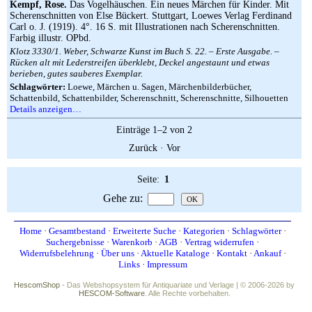
Kempf, Rose.
Das Vogelhäuschen. Ein neues Märchen für Kinder. Mit
Scherenschnitten von Else Bückert. Stuttgart, Loewes Verlag Ferdinand
Carl o. J. (1919). 4°. 16 S. mit Illustrationen nach Scherenschnitten.
Farbig illustr. OPbd.
Klotz 3330/1. Weber, Schwarze Kunst im Buch S. 22. – Erste Ausgabe. –
Rücken alt mit Lederstreifen überklebt, Deckel angestaunt und etwas
berieben, gutes sauberes Exemplar.
Schlagwörter:
Loewe, Märchen u. Sagen, Märchenbilderbücher,
Schattenbild, Schattenbilder, Scherenschnitt, Scherenschnitte, Silhouetten
Details anzeigen…
Einträge 1–2 von 2
Zurück
·
Vor
Seite:
1
Gehe zu
:
Home
·
Gesamtbestand
·
Erweiterte Suche
·
Kategorien
·
Schlagwörter
·
Suchergebnisse
·
Warenkorb
·
AGB
·
Vertrag widerrufen
·
Widerrufsbelehrung
·
Über uns
·
Aktuelle Kataloge
·
Kontakt
·
Ankauf
·
Links
·
Impressum
HescomShop
- Das Webshopsystem für Antiquariate und Verlage | © 2006-2026 by
HESCOM-Software
. Alle Rechte vorbehalten.