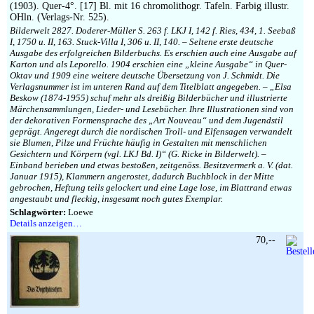
Impressum
(1903). Quer-4°. [17] Bl. mit 16 chromolithogr. Tafeln. Farbig illustr.
OHln. (Verlags-Nr. 525).
Bilderwelt 2827. Doderer-Müller S. 263 f. LKJ I, 142 f. Ries, 434, 1. Seebaß
I, 1750 u. II, 163. Stuck-Villa I, 306 u. II, 140. – Seltene erste deutsche
Ausgabe des erfolgreichen Bilderbuchs. Es erschien auch eine Ausgabe auf
Karton und als Leporello. 1904 erschien eine „kleine Ausgabe“ in Quer-
Oktav und 1909 eine weitere deutsche Übersetzung von J. Schmidt. Die
Verlagsnummer ist im unteren Rand auf dem Titelblatt angegeben. – „Elsa
Beskow (1874-1955) schuf mehr als dreißig Bilderbücher und illustrierte
Märchensammlungen, Lieder- und Lesebücher. Ihre Illustrationen sind von
der dekorativen Formensprache des „Art Nouveau“ und dem Jugendstil
geprägt. Angeregt durch die nordischen Troll- und Elfensagen verwandelt
sie Blumen, Pilze und Früchte häufig in Gestalten mit menschlichen
Gesichtern und Körpern (vgl. LKJ Bd. I)“ (G. Ricke in Bilderwelt). –
Einband berieben und etwas bestoßen, zeitgenöss. Besitzvermerk a. V. (dat.
Januar 1915), Klammern angerostet, dadurch Buchblock in der Mitte
gebrochen, Heftung teils gelockert und eine Lage lose, im Blattrand etwas
angestaubt und fleckig, insgesamt noch gutes Exemplar.
Schlagwörter:
Loewe
Details anzeigen…
70,--