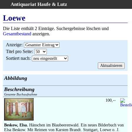
Antiquariat Haufe & Lutz
:
Volltextsuche
Loewe
Home
Die Liste enthält 2 Einträge. Suchergebnisse löschen und
Gesamtbestand
Gesamtbestand
anzeigen.
Erweiterte Suche
Anzeige
:
Kategorien
Titel pro Seite
:
Schlagwörter
Sortiert nach
:
Suchergebnisse
Warenkorb
AGB
Abbildung
Widerruf
Beschreibung
Über uns
Gesamte Buchaufnahme
Aktuelle Kataloge
100,--
Kontakt
Ankauf
Links
Beskow, Elsa.
Hänschen im Blaubeerenwald. Ein neues Bilderbuch von
Elsa Beskow. Mit Reimen von Karsten Brandt. Stuttgart, Loewe o. J.