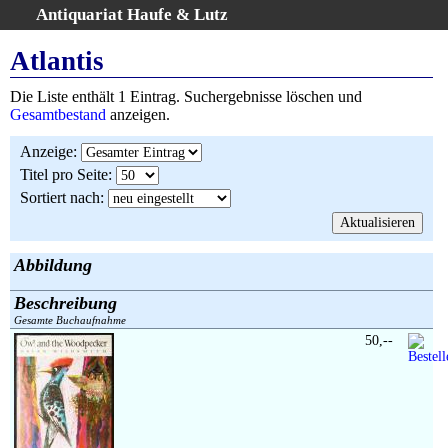
Antiquariat Haufe & Lutz
:
Volltextsuche
Atlantis
Home
Die Liste enthält 1 Eintrag. Suchergebnisse löschen und
Gesamtbestand
Gesamtbestand
anzeigen.
Erweiterte Suche
Anzeige
:
Kategorien
Titel pro Seite
:
Schlagwörter
Sortiert nach
:
Suchergebnisse
Warenkorb
AGB
Abbildung
Widerruf
Beschreibung
Über uns
Gesamte Buchaufnahme
Aktuelle Kataloge
50,--
Kontakt
Ankauf
Links