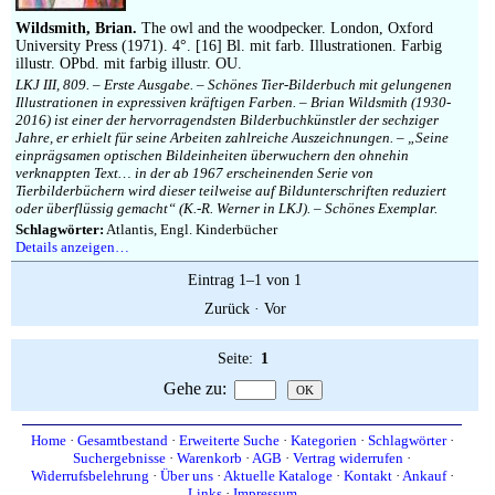
Impressum
Wildsmith, Brian.
The owl and the woodpecker. London, Oxford
University Press (1971). 4°. [16] Bl. mit farb. Illustrationen. Farbig
illustr. OPbd. mit farbig illustr. OU.
LKJ III, 809. – Erste Ausgabe. – Schönes Tier-Bilderbuch mit gelungenen
Illustrationen in expressiven kräftigen Farben. – Brian Wildsmith (1930-
2016) ist einer der hervorragendsten Bilderbuchkünstler der sechziger
Jahre, er erhielt für seine Arbeiten zahlreiche Auszeichnungen. – „Seine
einprägsamen optischen Bildeinheiten überwuchern den ohnehin
verknappten Text… in der ab 1967 erscheinenden Serie von
Tierbilderbüchern wird dieser teilweise auf Bildunterschriften reduziert
oder überflüssig gemacht“ (K.-R. Werner in LKJ). – Schönes Exemplar.
Schlagwörter:
Atlantis, Engl. Kinderbücher
Details anzeigen…
Eintrag 1–1 von 1
Zurück
·
Vor
Seite:
1
Gehe zu
:
Home
·
Gesamtbestand
·
Erweiterte Suche
·
Kategorien
·
Schlagwörter
·
Suchergebnisse
·
Warenkorb
·
AGB
·
Vertrag widerrufen
·
Widerrufsbelehrung
·
Über uns
·
Aktuelle Kataloge
·
Kontakt
·
Ankauf
·
Links
·
Impressum