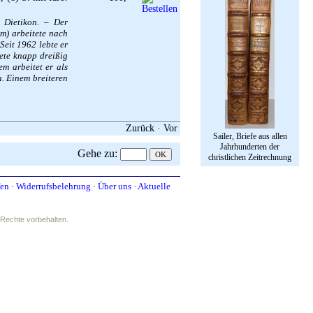
 Dietikon. – Der
m) arbeitete nach
Seit 1962 lebte er
tete knapp dreißig
m arbeitet er als
a. Einem breiteren
Zurück
·
Vor
Sailer, Briefe aus allen
Jahrhunderten der
Gehe zu
:
christlichen Zeitrechnung
fen
·
Widerrufsbelehrung
·
Über uns
·
Aktuelle
e Rechte vorbehalten.