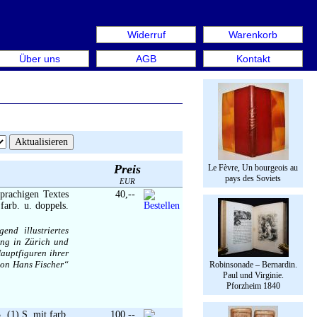
Widerruf
Warenkorb
en aus: Rare Book Week Berlin. Internationale Messe für 
Über uns
AGB
Kontakt
Preis
Le Fèvre, Un bourgeois au
pays des Soviets
EUR
prachigen Textes
40,--
farb. u. doppels.
nd illustriertes
ung in Zürich und
auptfiguren ihrer
von Hans Fischer“
Robinsonade – Bernardin.
Paul und Virginie.
Pforzheim 1840
 (1) S. mit farb.
100,--