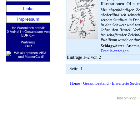
Illustrationen. OLn. m
Links
Mit eigenhändiger Z
niederländisch-schwei
Impressum
seinem Studium in Den H
in der Schweiz und war
Ihr Warenkorb enthält
Jahre den Benteli Ver
0 Artikel im Gesamtwert von
freischaffender Zeichn
EUR 0,--
Publikum wurde er dur
Währung:
Schlagwörter:
Artemis
EUR
Details anzeigen…
Einträge 1–2 von 2
Seite:
1
Home
·
Gesamtbestand
·
Erweiterte Such
HescomShop
- 