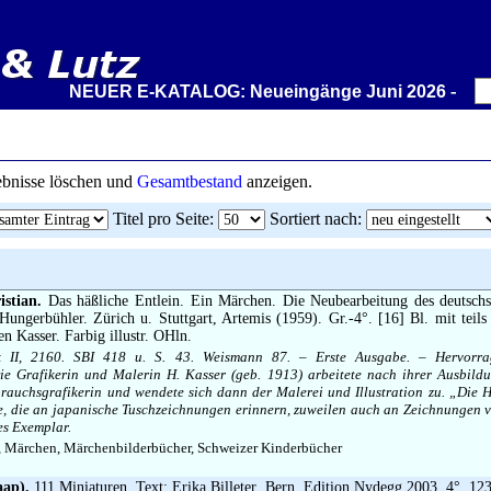
NEUER E-KATALOG: Neueingänge Juni 2026 – Wir stell
gebnisse löschen und
Gesamtbestand
anzeigen.
Titel pro Seite
:
Sortiert nach
:
stian.
Das häßliche Entlein. Ein Märchen. Die Neubearbeitung des deutschs
-Hungerbühler. Zürich u. Stuttgart, Artemis (1959). Gr.-4°. [16] Bl. mit teils 
en Kasser. Farbig illustr. OHln.
 II, 2160. SBI 418 u. S. 43. Weismann 87. – Erste Ausgabe. – Hervorrage
e Grafikerin und Malerin H. Kasser (geb. 1913) arbeitete nach ihrer Ausbild
brauchsgrafikerin und wendete sich dann der Malerei und Illustration zu. „Die H
re, die an japanische Tuschzeichnungen erinnern, zuweilen auch an Zeichnungen 
es Exemplar.
, Märchen, Märchenbilderbücher, Schweizer Kinderbücher
aap).
111 Miniaturen. Text: Erika Billeter. Bern, Edition Nydegg 2003. 4°. 123,