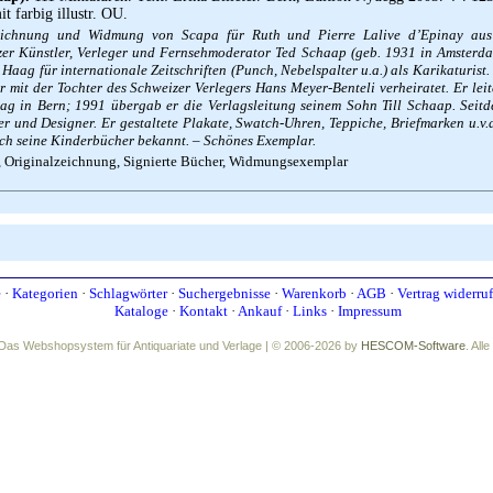
it farbig illustr. OU.
eichnung und Widmung von Scapa für Ruth und Pierre Lalive d’Epinay aus
zer Künstler, Verleger und Fernsehmoderator Ted Schaap (geb. 1931 in Amsterda
aag für internationale Zeitschriften (Punch, Nebelspalter u.a.) als Karikaturist. 
 mit der Tochter des Schweizer Verlegers Hans Meyer-Benteli verheiratet. Er lei
lag in Bern; 1991 übergab er die Verlagsleitung seinem Sohn Till Schaap. Seitde
er und Designer. Er gestaltete Plakate, Swatch-Uhren, Teppiche, Briefmarken u.v.
ch seine Kinderbücher bekannt. – Schönes Exemplar.
, Originalzeichnung, Signierte Bücher, Widmungsexemplar
e
·
Kategorien
·
Schlagwörter
·
Suchergebnisse
·
Warenkorb
·
AGB
·
Vertrag widerru
Kataloge
·
Kontakt
·
Ankauf
·
Links
·
Impressum
Das Webshopsystem für Antiquariate und Verlage | © 2006-2026 by
HESCOM-Software
. All