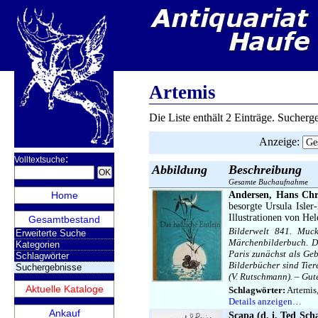
Artemis
Die Liste enthält 2 Einträge. Sucher
Anzeige
:
:
Volltextsuche
Abbildung
Beschreibung
Gesamte Buchaufnahme
Home
Andersen, Hans Chri
besorgte Ursula Isler
Illustrationen von Hel
Gesamtbestand
Bilderwelt 841. Muck
Erweiterte Suche
Märchenbilderbuch. Di
Kategorien
Paris zunächst als Ge
Schlagwörter
Bilderbücher sind Tie
Suchergebnisse
(V. Rutschmann). – Gut
Aktuelle Kataloge
Schlagwörter:
Artemis
Details anzeigen…
Ankauf
Scapa (d. i. Ted Sch