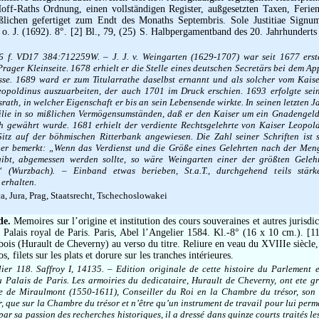
off-Raths Ordnung, einen vollständigen Register, außgesetzten Taxen, Ferie
lißlichen gefertiget zum Endt des Monaths Septembris. Sole Justitiae Signu
o. J. (1692). 8°. [2] Bl., 79, (25) S. Halbpergamentband des 20. Jahrhunderts
6 f. VD17 384:712259W. – J. J. v. Weingarten (1629-1707) war seit 1677 ers
Prager Kleinseite. 1678 erhielt er die Stelle eines deutschen Secretärs bei dem Ap
se. 1689 ward er zum Titularrathe daselbst ernannt und als solcher vom Kaise
poldinus auszuarbeiten, der auch 1701 im Druck erschien. 1693 erfolgte sei
srath, in welcher Eigenschaft er bis an sein Lebensende wirkte. In seinen letzten 
milie in so mißlichen Vermögensumständen, daß er den Kaiser um ein Gnadengel
 gewährt wurde. 1681 erhielt der verdiente Rechtsgelehrte von Kaiser Leopold
tz auf der böhmischen Ritterbank angewiesen. Die Zahl seiner Schriften ist 
ber bemerkt: „Wenn das Verdienst und die Größe eines Gelehrten nach der Me
gibt, abgemessen werden sollte, so wäre Weingarten einer der größten Geleh
“ (Wurzbach). – Einband etwas berieben, St.a.T., durchgehend teils stär
 erhalten.
a, Jura, Prag, Staatsrecht, Tschechoslowakei
de.
Memoires sur l’origine et institution des cours souveraines et autres jurisdic
n Palais royal de Paris. Paris, Abel l’Angelier 1584. Kl.-8° (16 x 10 cm.). [11
bois (Hurault de Cheverny) au verso du titre. Reliure en veau du XVIIIe siècle,
s, filets sur les plats et dorure sur les tranches intérieures.
er 118. Saffroy I, 14135. – Edition originale de cette histoire du Parlement e
u Palais de Paris. Les armoiries du dedicataire, Hurault de Cheverny, ont ete g
rre de Miraulmont (1550-1611), Conseiller du Roi en la Chambre du trésor, son
r, que sur la Chambre du trésor et n’être qu’un instrument de travail pour lui perm
par sa passion des recherches historiques, il a dressé dans quinze courts traités le