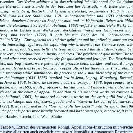
rwenden. Das Verbot schützte also das wirtschaftliche Monopol der Goldschm
sche Hierarchie der Stände in der barocken Residenzstadt. – A. Beier der Jü
Leipzig, Wittenberg, Rostock und Leyden die Rechte, promovierte 1658 in Je
1678 Syndikus der Stadt Jena, 1681 außerordentlicher und 1693 ordentlich
dekten, daneben Assessor im Schöppenstuhl und im Hofgericht. Neben den übli
ter die Harmonia Struvio-Schnobeliana, 1663) verfaßte er zahlreiche Werke z
chnologische Bücher über Werkzeuge, Werkstätten, Waren der Handwerker und 
 Berg- und Lexikon (1722). B. galt bis zum Ende des 18. Jahrhunderts 
bel in NDB). – Durchgehend teils stärker gebräunt und braunfleckig, sonst gut erh
— An interesting legal treatise explaining why artisans at the Viennese court we
rn bridles, saddles, and belts. The treatise addressed the strict demarcation be
he sovereign’s regulations on luxury and dress. The privilege of goldsmiths: The 
d, and silver was reserved exclusively for goldsmiths and jewelers. The Restrictio
kers, and bag makers were permitted to produce belts, buckles, and sword hange
se metals (such as brass, bronze, or copper alloys) for these items. This prohibit
mic monopoly while simultaneously preserving the visual hierarchy of the estat
eier the Younger (1634–1698) “studied law in Jena, Leipzig, Wittenberg, Rostock
in Jena in 1658. In 1670, he became a court attorney; in 1678, legal counsel to th
essor, and in 1693, a full professor of Institutions and Pandects, while also serv
nch and at the court of appeal. In addition to his standard works on common l
nobeliana*, 1663), he authored numerous works on the craft guild law of his
ols, workshops, and craftsmen’s goods, and a *General Lexicon of Commerce, 
22). B. was regarded as the “German crafts law expert” until the end of the 18t
 the paper is partly more heavily browned and has brown spots; otherwise, it is in
k, Handwerksrecht, Jura, Wien, Zünfte
Jacob v.
Extract der verneuerten Königl. Appellations-Instruction mit verschi
issive allegirten auch etwelich erst new Allergnädigist ergangenen Rescripten