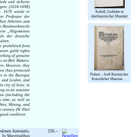
iede und sicherte
ngere (1634-1698)
na. 1670 wurde er
Kobell, Gedichte in
er Professor der
oberbayerischer Mundart
chen Arbeiten zum
um Handwerksrecht
ein „Allgemeines
als der deutsche
alten.
re prohibited from
tween guild rights
working of genuine
ns on Belt Makers:
rs. However, they
ion thus protected
Polizei – Auff Roemischer
es in the Baroque
Keiserlicher Maiestat …
, and Leiden, and
e city of Jena; in
ing as an assessor
aw (including the
 time, as well as
Arts, Mining, and
h century (W. Ebel
 good condition.
edenen Annotatis,
250,--
. In Marginalibus