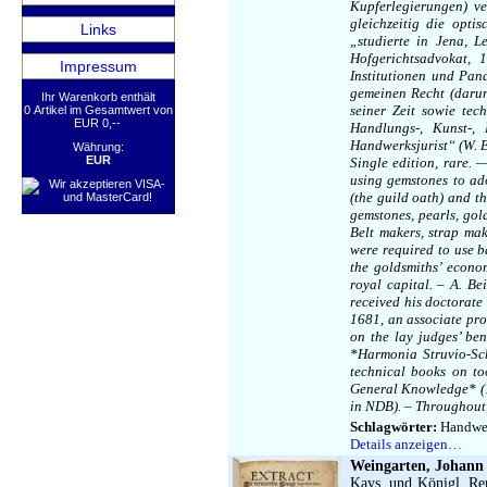
Kupferlegierungen) ve
gleichzeitig die opti
Links
„studierte in Jena, 
Hofgerichtsadvokat, 
Impressum
Institutionen und Pan
gemeinen Recht (darun
Ihr Warenkorb enthält
seiner Zeit sowie te
0 Artikel im Gesamtwert von
EUR 0,--
Handlungs-, Kunst-,
Handwerksjurist“ (W. E
Währung:
EUR
Single edition, rare. 
using gemstones to ado
(the guild oath) and t
gemstones, pearls, gol
Belt makers, strap ma
were required to use ba
the goldsmiths’ econo
royal capital. – A. B
received his doctorate 
1681, an associate prof
on the lay judges’ be
*Harmonia Struvio-Sch
technical books on to
General Knowledge* (17
in NDB). – Throughout,
Schlagwörter:
Handwer
Details anzeigen…
Weingarten, Johann 
Kays. und Königl. Rem