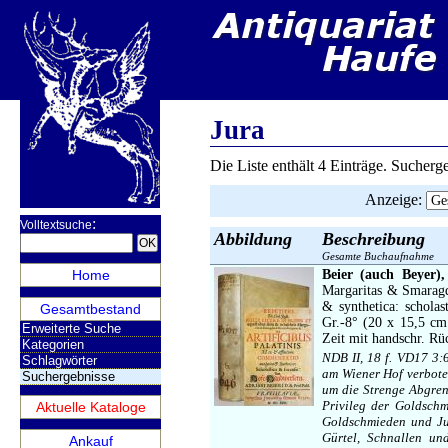
Jura
Die Liste enthält 4 Einträge. Sucher
Anzeige
:
:
Volltextsuche
Abbildung
Beschreibung
Gesamte Buchaufnahme
Home
Beier (auch Beyer),
Margaritas & Smaragdo
& synthetica: schola
Gesamtbestand
Gr.-8° (20 x 15,5 cm.
Erweiterte Suche
Zeit mit handschr. Rüc
Kategorien
NDB II, 18 f. VD17 3:
Schlagwörter
am Wiener Hof verboten
Suchergebnisse
um die Strenge Abgren
Privileg der Goldschm
Aktuelle Kataloge
Goldschmieden und Juw
Gürtel, Schnallen un
Ankauf