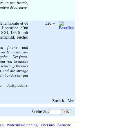
ure un peu frottée,
anière décorative.
e la morale et de
320,--
 l’occasion d’un
, XXI, 186 S. mit
enschild, reicher
en finanz- und
e ou de la calamite
sgabe. – Der franz.
ment von Grenoble
 seinem „Discours
h und die strenge
Einband; sehr gut
, Jurisprudenz,
Zurück
·
Vor
Gehe zu
:
fen
·
Widerrufsbelehrung
·
Über uns
·
Aktuelle