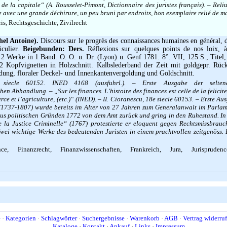
s de la capitale“ (A. Rousselet-Pimont, Dictionnaire des juristes français). – Reli
 avec une grande déchirure, un peu bruni par endroits, bon exemplaire relié de m
ris, Rechtsgeschichte, Zivilrecht
hel Antoine).
Discours sur le progrès des connaissances humaines en général, d
iculier.
Beigebunden: Ders.
Réflexions sur quelques points de nos loix, à
2 Werke in 1 Band. O. O. u. Dr. (Lyon) u. Genf 1781. 8°. VII, 125 S., Titel
2 Kopfvignetten in Holzschnitt. Kalbslederband der Zeit mit goldgepr. Rück
dung, floraler Deckel- und Innenkantenvergoldung und Goldschnitt.
 siecle 60152. INED 4168 (ausfuhrl.). – Erste Ausgabe der selten
hen Abhandlung. – „Sur les finances. L’histoire des finances est celle de la felicit
ce et l’agriculture, (etc.)“ (INED). – II. Cioranescu, 18e siecle 60153. – Erste Au
n (1737-1807) wurde bereits im Alter von 27 Jahren zum Generalanwalt im Parla
 aus politischen Gründen 1772 von dem Amt zurück und gring in den Ruhestand. In
de la Justice Criminelle“ (1767) protestierte er eloquent gegen Rechtsmissbrauc
Zwei wichtige Werke des bedeutenden Juristen in einem prachtvollen zeitgenöss. 
, Finanzrecht, Finanzwissenschaften, Frankreich, Jura, Jurisprudence
e
·
Kategorien
·
Schlagwörter
·
Suchergebnisse
·
Warenkorb
·
AGB
·
Vertrag widerru
Kataloge
·
Kontakt
·
Ankauf
·
Links
·
Impressum