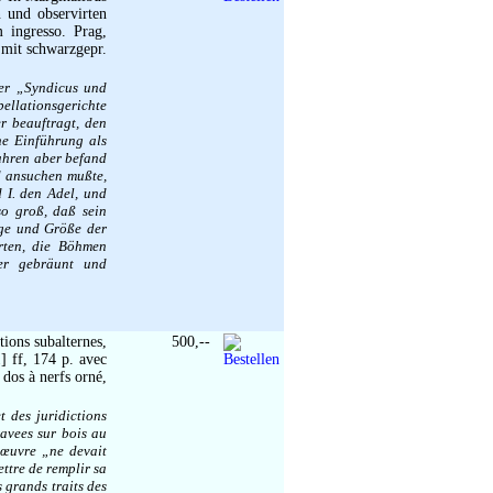
n und observirten
m ingresso. Prag,
 mit schwarzgepr.
ter „Syndicus und
pellationsgerichte
r beauftragt, den
ne Einführung als
Jahren aber befand
d ansuchen mußte,
 I. den Adel, und
so groß, daß sein
nge und Größe der
rten, die Böhmen
ker gebräunt und
tions subalternes,
500,--
] ff, 174 p. avec
 dos à nerfs orné,
t des juridictions
ravees sur bois au
 œuvre „ne devait
ettre de remplir sa
s grands traits des