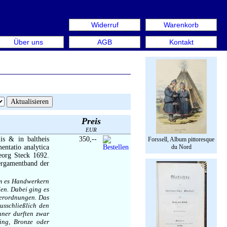
Widerruf
Warenkorb
aus: Rare Book Week Berlin. Internationale Messe für Büch
Über uns
AGB
Kontakt
Preis
EUR
lis & in baltheis
350,--
Forssell, Album pittoresque
entatio analytica
du Nord
Georg Steck 1692.
Pergamentband der
um es Handwerkern
den. Dabei ging es
derordnungen. Das
usschließlich den
hner durften zwar
ing, Bronze oder