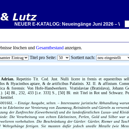
NEUER E-KATALOG: Neueingänge Juni 2026 – Wir stellen 
gebnisse löschen und
Gesamtbestand
anzeigen.
Titel pro Seite
:
Sortiert nach
:
 Adrian.
Repetitio Tit. Cod. Just. Nulli licere in frenis et equestribus sel
s & Hyacinthos aptare, & de artificibus Palatinis. XI. II. & affinium. Comm
stica & forensis: Von Hofe-Handwerkern. Vratislaviae (Bratislava), Johann 
). [4] Bl., 232, 433 [i.e. 333] S., [50] Bl. mit Titel in Rot und Schwarz. 
kentitel.
600166L. – Einzige Ausgabe, selten. – Interessante juristische Abhandlung war
 ist Edelsteine zur Verzierung von Zaumzeug, Reitsätteln und Gürteln zu verwen
zung der Zunftrechte (Gewerbeneid) und die landesfürstlichen Luxus- und Klei
iede: Die Verarbeitung von echten Edelsteinen, Perlen, Gold und Silber war a
elieren vorbehalten. Die Beschränkung der Gürtler: Gürtler, Riemer und Tasc
d Wehrgehänge fertigen. Sie mussten dafür jedoch unedle Metalle (wie Mess