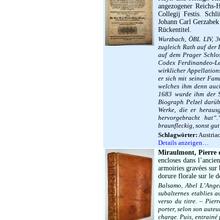
angezogener Reichs-H
Collegij Festis. Sch
Johann Carl Gerzabek 
Rückentitel.
Wurzbach, ÖBL LIV, 3
zugleich Rath auf der 
auf dem Prager Schlos
Codex Ferdinandeo-Leo
wirklicher Appellation
er sich mit seiner Fa
welches ihm denn auch
1683 wurde ihm der Si
Biograph Pelzel darü
Werke, die er heraus
hervorgebracht hat“.
braunfleckig, sonst gut
Schlagwörter:
Austriac
Details anzeigen…
Miraulmont, Pierre 
encloses dans l’ancie
armoiries gravées sur 
dorure florale sur le do
Balsamo, Abel L’Angeli
subalternes etablies a
verso du titre. – Pie
porter, selon son auteu
charge. Puis, entrainé 