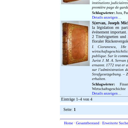
institutions judiciaire
première page de garde
Schlagwörter:
Jura, Pa
Details anzeigen…
S(ervan, Joseph Mic
la législation en part
événement important. 
2 Titelvignetten und 
floraler Rückenvergol
I. Cioranescu, 18e
wirtschaftsgeschichtlic
publique. Sur le commer
Jurist J. M. A. Serva
ernannt. 1772 trat er
sur l’administration 
Strafgesetzgebung. – 
erhalten.
Schlagwörter:
Finance
Wirtschaftsgeschichte
Details anzeigen…
Einträge 1–4 von 4
Seite:
1
Home
·
Gesamtbestand
·
Erweiterte Such