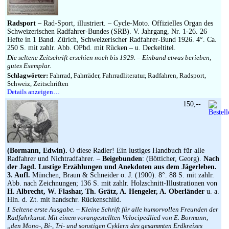
Impressum
Radsport –
Rad-Sport, illustriert. – Cycle-Moto. Offizielles Organ des
Schweizerischen Radfahrer-Bundes (SRB). V. Jahrgang, Nr. 1-26. 26
Hefte in 1 Band. Zürich, Schweizerischer Radfahrer-Bund 1926. 4°. Ca.
250 S. mit zahlr. Abb. OPbd. mit Rücken – u. Deckeltitel.
Die seltene Zeitschrift erschien noch bis 1929. – Einband etwas berieben,
gutes Exemplar.
Schlagwörter:
Fahrrad, Fahrräder, Fahrradliteratur, Radfahren, Radsport,
Schweiz, Zeitschriften
Details anzeigen…
150,--
(Bormann, Edwin).
O diese Radler! Ein lustiges Handbuch für alle
Radfahrer und Nichtradfahrer. –
Beigebunden
: (Bötticher, Georg).
Nach
der Jagd. Lustige Erzählungen und Anekdoten aus dem Jägerleben.
3. Aufl.
München, Braun & Schneider o. J. (1900). 8°. 88 S. mit zahlr.
Abb. nach Zeichnungen; 136 S. mit zahlr. Holzschnitt-Illustrationen von
H. Albrecht, W. Flashar, Th. Grätz, A. Hengeler, A. Oberländer
u. a.
Hln. d. Zt. mit handschr. Rückenschild.
I. Seltene erste Ausgabe. – Kleine Schrift für alle humorvollen Freunden der
Radfahrkunst. Mit einem vorangestellten Velocipedlied von E. Bormann,
„den Mono-, Bi-, Tri- und sonstigen Cyklern des gesammten Erdkreises