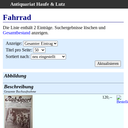
Antiquariat Haufe & Lutz
:
Volltextsuche
Fahrrad
Home
Die Liste enthält 2 Einträge. Suchergebnisse löschen und
Gesamtbestand
Gesamtbestand
anzeigen.
Erweiterte Suche
Anzeige
:
Kategorien
Titel pro Seite
:
Schlagwörter
Sortiert nach
:
Suchergebnisse
Warenkorb
AGB
Abbildung
Widerruf
Beschreibung
Über uns
Gesamte Buchaufnahme
Aktuelle Kataloge
120,--
Kontakt
Ankauf
Links