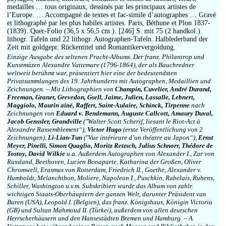
Impressum
medailles … tous originaux, dessinés par les principaux artistes de
l’Europe. … Accompagné de textes et fac-simile d’autographes … Gravé
et lithographé par les plus habiles artistes. Paris, Béthune et Plon 1837-
(1839). Quer-Folio (36,5 x 56,5 cm.). [246] S. mit 75 (2 handkol.)
lithogr. Tafeln und 22 lithogr. Autographen-Tafeln. Halblederband der
Zeit mit goldgepr. Rückentitel und Romantikervergoldung.
Einzige Ausgabe des seltenen Pracht-Albums. Der franz. Philantrop und
Kunstmäzen Alexandre Vattemare (1796-1864), der als Bauchredner
weltweit berühmt war, präsentiert hier eine der bedeutendsten
Privatsammlungen des 19. Jahrhunderts mit Autographen, Medaillien und
Zeichnungen. – Mit Lithographien von
Champin, Cuvelier, André Durand,
Freeman, Granet, Grevedon, Gsell, Jaime, Julien, Lassalle, Lebnert,
Maggiolo, Maurin ainé, Raffert, Saint-Aulaire, Schinck, Tirpenne
nach
Zeichnungen von
Eduard v. Bendemann, Auguste Callcott, Amaury Duval,
Jacob Genssler, Grandville
(″Walter Scott Scherif, liesant le Riot-Act à
Alexandre Rassemblement“),
Victor Hugo
(erste Veröffentlichung von 2
Zeichnungen),
Li-Lian-Tun
(″Vue intérieure d’un théatre au Japon“),
Ernst
Meyer, Pinelli, Simon Quaglio, Moritz Retzsch, Julius Schnorr, Thédore de
Tostoy, David Wilkie
u.a. Außerdem Autographen von Alexander I., Zar von
Russland, Beethoven, Lucien Bonaparte, Katharina der Großen, Oliver
Chromwell, Erasmus von Rotterdam, Friedrich II., Goethe, Alexander v.
Humboldt, Melanchthon, Moliere, Napoleon I., Puschkin, Rabelais, Rubens,
Schiller, Washington u.v.m. Subskribiert wurde das Album von zahlr.
wichtigen Staats-Oberhäuptern der ganzen Welt, darunter Präsident van
Buren (USA), Leopold I. (Belgien), das franz. Königshaus, Königin Victoria
(GB) und Sultan Mahmoud II. (Türkei), außerdem von allen deutschen
Herrscherhäusern und den Hansestädten Bremen und Hamburg. – A.