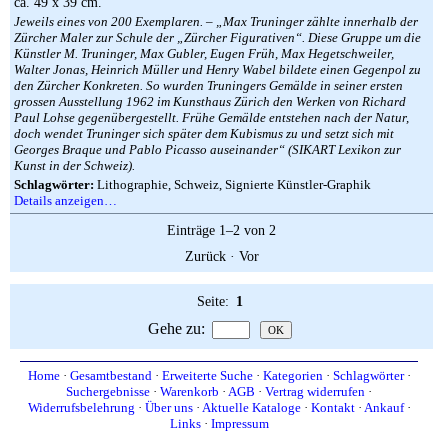
ca. 49 x 39 cm.
Jeweils eines von 200 Exemplaren. – „Max Truninger zählte innerhalb der
Zürcher Maler zur Schule der „Zürcher Figurativen“. Diese Gruppe um die
Künstler M. Truninger, Max Gubler, Eugen Früh, Max Hegetschweiler,
Walter Jonas, Heinrich Müller und Henry Wabel bildete einen Gegenpol zu
den Zürcher Konkreten. So wurden Truningers Gemälde in seiner ersten
grossen Ausstellung 1962 im Kunsthaus Zürich den Werken von Richard
Paul Lohse gegenübergestellt. Frühe Gemälde entstehen nach der Natur,
doch wendet Truninger sich später dem Kubismus zu und setzt sich mit
Georges Braque und Pablo Picasso auseinander“ (SIKART Lexikon zur
Kunst in der Schweiz).
Schlagwörter:
Lithographie, Schweiz, Signierte Künstler-Graphik
Details anzeigen…
Einträge 1–2 von 2
Zurück
·
Vor
Seite:
1
Gehe zu
:
Home
·
Gesamtbestand
·
Erweiterte Suche
·
Kategorien
·
Schlagwörter
·
Suchergebnisse
·
Warenkorb
·
AGB
·
Vertrag widerrufen
·
Widerrufsbelehrung
·
Über uns
·
Aktuelle Kataloge
·
Kontakt
·
Ankauf
·
Links
·
Impressum