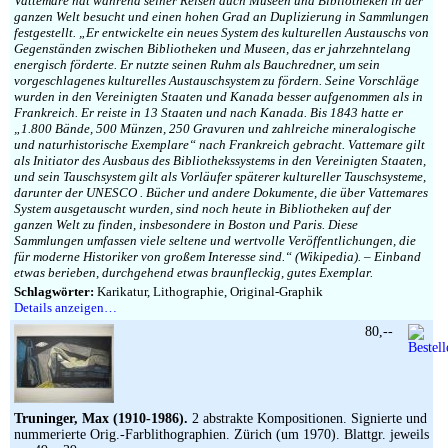
Vattemare hat während seiner Reisen auch Museen und Bibliotheken in der
ganzen Welt besucht und einen hohen Grad an Duplizierung in Sammlungen
festgestellt. „Er entwickelte ein neues System des kulturellen Austauschs von
Gegenständen zwischen Bibliotheken und Museen, das er jahrzehntelang
energisch förderte. Er nutzte seinen Ruhm als Bauchredner, um sein
vorgeschlagenes kulturelles Austauschsystem zu fördern. Seine Vorschläge
wurden in den Vereinigten Staaten und Kanada besser aufgenommen als in
Frankreich. Er reiste in 13 Staaten und nach Kanada. Bis 1843 hatte er
„1.800 Bände, 500 Münzen, 250 Gravuren und zahlreiche mineralogische
und naturhistorische Exemplare“ nach Frankreich gebracht. Vattemare gilt
als Initiator des Ausbaus des Bibliothekssystems in den Vereinigten Staaten,
und sein Tauschsystem gilt als Vorläufer späterer kultureller Tauschsysteme,
darunter der UNESCO . Bücher und andere Dokumente, die über Vattemares
System ausgetauscht wurden, sind noch heute in Bibliotheken auf der
ganzen Welt zu finden, insbesondere in Boston und Paris. Diese
Sammlungen umfassen viele seltene und wertvolle Veröffentlichungen, die
für moderne Historiker von großem Interesse sind.“ (Wikipedia). – Einband
etwas berieben, durchgehend etwas braunfleckig, gutes Exemplar.
Schlagwörter:
Karikatur, Lithographie, Original-Graphik
Details anzeigen…
80,--
Truninger, Max (1910-1986).
2 abstrakte Kompositionen. Signierte und
nummerierte Orig.-Farblithographien. Zürich (um 1970). Blattgr. jeweils