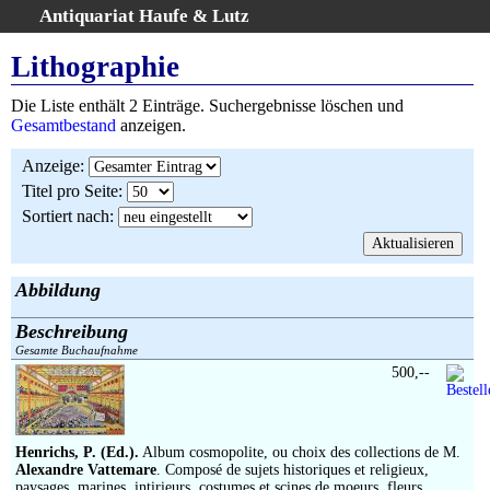
Antiquariat Haufe & Lutz
:
Volltextsuche
Lithographie
Home
Die Liste enthält 2 Einträge. Suchergebnisse löschen und
Gesamtbestand
Gesamtbestand
anzeigen.
Erweiterte Suche
Anzeige
:
Kategorien
Titel pro Seite
:
Schlagwörter
Sortiert nach
:
Suchergebnisse
Warenkorb
AGB
Abbildung
Widerruf
Beschreibung
Über uns
Gesamte Buchaufnahme
Aktuelle Kataloge
500,--
Kontakt
Ankauf
Henrichs, P. (Ed.).
Album cosmopolite, ou choix des collections de M.
Links
Alexandre Vattemare
. Composé de sujets historiques et religieux,
paysages, marines, intirieurs, costumes et scines de moeurs, fleurs,