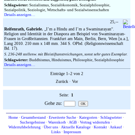
Schlagwörter:
Sozialismus, Sozialökonomik, Sozialphilosophie,
Sozialpolitik, Soziologie, Wirtschafts- und Sozialwissenschaften
Details anzeigen…
25,--
Reifenrath, Gabriele.
„I’m a Hindu and I’m a Swaminarayan“.
Religion und Identität in der Diaspora am Beispiel von Swaminarayan-
Frauen in Großbritannien. Frankfurt am Main, Berlin, Bern, Wien [u.a.],
Lang 2010. 210 mm x 148 mm. 344 S. OPbd. (Religionswissenschaft
Bd. 17).
S. 236-248 stellenw. mit Bleistiftanstreichungen, sonst sehr gutes Exemplar.
Schlagwörter:
Buddhismus, Hinduismus, Philosophie, Sozialphilosophie
Details anzeigen…
Einträge 1–2 von 2
Zurück
·
Vor
Seite:
1
Gehe zu
:
Home
·
Gesamtbestand
·
Erweiterte Suche
·
Kategorien
·
Schlagwörter
·
Suchergebnisse
·
Warenkorb
·
AGB
·
Vertrag widerrufen
·
Widerrufsbelehrung
·
Über uns
·
Aktuelle Kataloge
·
Kontakt
·
Ankauf
·
Links
·
Impressum