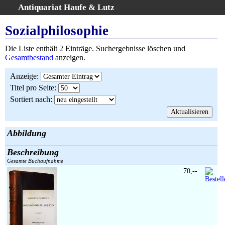
Antiquariat Haufe & Lutz
:
Volltextsuche
Sozialphilosophie
Home
Die Liste enthält 2 Einträge. Suchergebnisse löschen und
Gesamtbestand
Gesamtbestand
anzeigen.
Erweiterte Suche
Anzeige
:
Kategorien
Titel pro Seite
:
Schlagwörter
Sortiert nach
:
Suchergebnisse
Warenkorb
AGB
Abbildung
Widerruf
Beschreibung
Über uns
Gesamte Buchaufnahme
Aktuelle Kataloge
70,--
Kontakt
Ankauf
Links