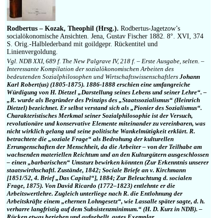
Impressum
Rodbertus – Kozak, Theophil (Hrsg.).
Rodbertus-Jagetzow’s
socialökonomische Ansichten. Jena, Gustav Fischer 1882. 8°. XVI, 374
S. Orig.-Halblederband mit goildgepr. Rückentitel und
Linienvergoldung.
Vgl. NDB XXI, 689 f. The New Palgrave IV, 218 f. – Erste Ausgabe, selten. –
Interessante Kompilation der sozialökonomischen Arbeiten des
bedeutenden Sozialphilosophen und Wirtschaftswissenschaftlers
Johann
Karl Robert(us) (1805-1875). 1886-1888 erschien eine umfangreiche
Würdigung von H. Dietzel „Darstellung seines Lebens und seiner Lehre“. –
„R. wurde als Begründer des Prinzips des „Staatssozialismus“ (Heinrich
Dietzel) bezeichnet. Er selbst verstand sich als „Pionier des Sozialismus“.
Charakteristisches Merkmal seiner Sozialphilosophie ist der Versuch,
revolutionäre und konservative Elemente miteinander zu vereinbaren, was
nicht wirklich gelang und seine politische Wankelmütigkeit erklärt. R.
betrachtete die „soziale Frage“ als Bedrohung der kulturellen
Errungenschaften der Menschheit, da die Arbeiter – von der Teilhabe am
wachsenden materiellen Reichtum und an den Kulturgütern ausgeschlossen
– einen „barbarischen“ Umsturz bewirken könnten (Zur Erkenntnis unserer
staatswirthschaftl. Zustände, 1842; Sociale Briefe an v. Kirchmann
[1851/52, 4. Brief „Das Capital“], 1884; Zur Beleuchtung d. socialen
Frage, 1875). Von David Ricardo (1772–1823) entlehnte er die
Arbeitswertlehre. Zugleich unterliege nach R. die Entlohnung der
Arbeitskräfte einem „ehernen Lohngesetz“, wie Lassalle später sagte, d. h.
verharre langfristig auf dem Subsistenzminimum.“ (H. D. Kurz in NDB). –
Rücken etwas berieben und aufgehellt, gutes Exemplar.