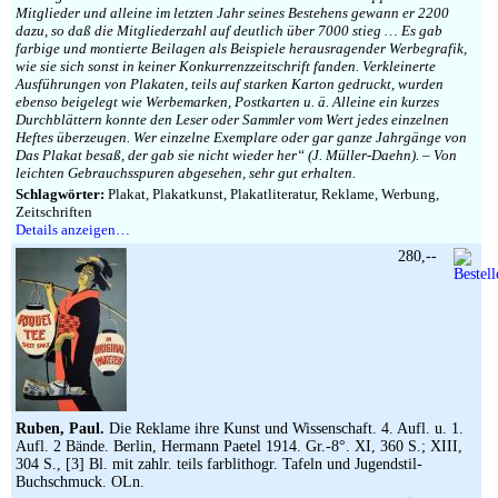
Mitglieder und alleine im letzten Jahr seines Bestehens gewann er 2200
dazu, so daß die Mitgliederzahl auf deutlich über 7000 stieg … Es gab
farbige und montierte Beilagen als Beispiele herausragender Werbegrafik,
wie sie sich sonst in keiner Konkurrenzzeitschrift fanden. Verkleinerte
Ausführungen von Plakaten, teils auf starken Karton gedruckt, wurden
ebenso beigelegt wie Werbemarken, Postkarten u. ä. Alleine ein kurzes
Durchblättern konnte den Leser oder Sammler vom Wert jedes einzelnen
Heftes überzeugen. Wer einzelne Exemplare oder gar ganze Jahrgänge von
Das Plakat besaß, der gab sie nicht wieder her“ (J. Müller-Daehn). – Von
leichten Gebrauchsspuren abgesehen, sehr gut erhalten.
Schlagwörter:
Plakat, Plakatkunst, Plakatliteratur, Reklame, Werbung,
Zeitschriften
Details anzeigen…
280,--
Ruben, Paul.
Die Reklame ihre Kunst und Wissenschaft. 4. Aufl. u. 1.
Aufl. 2 Bände. Berlin, Hermann Paetel 1914. Gr.-8°. XI, 360 S.; XIII,
304 S., [3] Bl. mit zahlr. teils farblithogr. Tafeln und Jugendstil-
Buchschmuck. OLn.