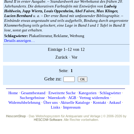
Band II in erster Ausgabe. – Standardwerk zur Werbekunst des frühen 20.
Jahrhunderts. Die dekorativen Farbtafeln mit Entwürfen von
Ludwig
Hohlwein, Jupp Wiertz, Louis Oppenheim, Abel Faivre, Max Klinger,
Lucien Bernhard
u. a. – Der erste Band mit umfassender Bibliographie. –
Einbände etwas angestaubt und teils aufgehellt, Bindung durch angerostete
Klammerheftung teils gelockert, eine Lage in Band I und 1 Tafel in Band II
lose, sonst gut erhalten.
Schlagwörter:
Plakatliteratur, Reklame, Werbung
Details anzeigen…
Einträge 1–12 von 12
Zurück
·
Vor
Seite:
1
Gehe zu
:
Home
·
Gesamtbestand
·
Erweiterte Suche
·
Kategorien
·
Schlagwörter
·
Suchergebnisse
·
Warenkorb
·
AGB
·
Vertrag widerrufen
·
Widerrufsbelehrung
·
Über uns
·
Aktuelle Kataloge
·
Kontakt
·
Ankauf
·
Links
·
Impressum
HescomShop
- Das Webshopsystem für Antiquariate und Verlage | © 2006-2026 by
HESCOM-Software
. Alle Rechte vorbehalten.