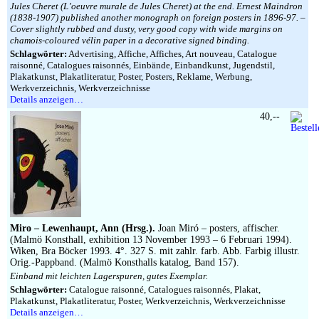
Jules Cheret (L’oeuvre murale de Jules Cheret) at the end. Ernest Maindron
(1838-1907) published another monograph on foreign posters in 1896-97. –
Cover slightly rubbed and dusty, very good copy with wide margins on
chamois-coloured vélin paper in a decorative signed binding.
Schlagwörter:
Advertising, Affiche, Affiches, Art nouveau, Catalogue
raisonné, Catalogues raisonnés, Einbände, Einbandkunst, Jugendstil,
Plakatkunst, Plakatliteratur, Poster, Posters, Reklame, Werbung,
Werkverzeichnis, Werkverzeichnisse
Details anzeigen…
40,--
Miro – Lewenhaupt, Ann (Hrsg.).
Joan Miró – posters, affischer.
(Malmö Konsthall, exhibition 13 November 1993 – 6 Februari 1994).
Wiken, Bra Böcker 1993. 4°. 327 S. mit zahlr. farb. Abb. Farbig illustr.
Orig.-Pappband. (Malmö Konsthalls katalog, Band 157).
Einband mit leichten Lagerspuren, gutes Exemplar.
Schlagwörter:
Catalogue raisonné, Catalogues raisonnés, Plakat,
Plakatkunst, Plakatliteratur, Poster, Werkverzeichnis, Werkverzeichnisse
Details anzeigen…