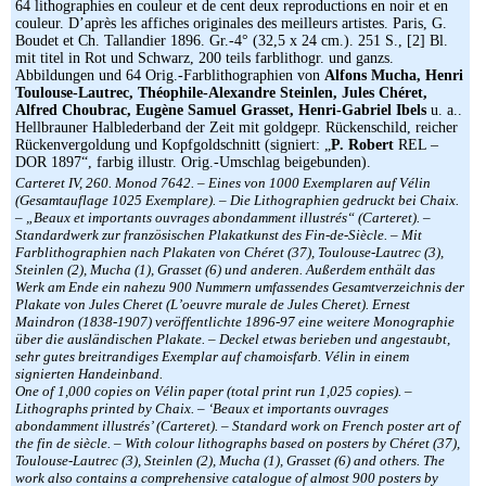
64 lithographies en couleur et de cent deux reproductions en noir et en
couleur. D’après les affiches originales des meilleurs artistes. Paris, G.
Boudet et Ch. Tallandier 1896. Gr.-4° (32,5 x 24 cm.). 251 S., [2] Bl.
mit titel in Rot und Schwarz, 200 teils farblithogr. und ganzs.
Abbildungen und 64 Orig.-Farblithographien von
Alfons Mucha, Henri
Toulouse-Lautrec, Théophile-Alexandre Steinlen, Jules Chéret,
Alfred Choubrac, Eugène Samuel Grasset, Henri-Gabriel Ibels
u. a..
Hellbrauner Halblederband der Zeit mit goldgepr. Rückenschild, reicher
Rückenvergoldung und Kopfgoldschnitt (signiert: „
P. Robert
REL –
DOR 1897“, farbig illustr. Orig.-Umschlag beigebunden).
Carteret IV, 260. Monod 7642. – Eines von 1000 Exemplaren auf Vélin
(Gesamtauflage 1025 Exemplare). – Die Lithographien gedruckt bei Chaix.
– „Beaux et importants ouvrages abondamment illustrés“ (Carteret). –
Standardwerk zur französischen Plakatkunst des Fin-de-Siècle. – Mit
Farblithographien nach Plakaten von Chéret (37), Toulouse-Lautrec (3),
Steinlen (2), Mucha (1), Grasset (6) und anderen. Außerdem enthält das
Werk am Ende ein nahezu 900 Nummern umfassendes Gesamtverzeichnis der
Plakate von Jules Cheret (L’oeuvre murale de Jules Cheret). Ernest
Maindron (1838-1907) veröffentlichte 1896-97 eine weitere Monographie
über die ausländischen Plakate. – Deckel etwas berieben und angestaubt,
sehr gutes breitrandiges Exemplar auf chamoisfarb. Vélin in einem
signierten Handeinband.
One of 1,000 copies on Vélin paper (total print run 1,025 copies). –
Lithographs printed by Chaix. – ‘Beaux et importants ouvrages
abondamment illustrés’ (Carteret). – Standard work on French poster art of
the fin de siècle. – With colour lithographs based on posters by Chéret (37),
Toulouse-Lautrec (3), Steinlen (2), Mucha (1), Grasset (6) and others. The
work also contains a comprehensive catalogue of almost 900 posters by