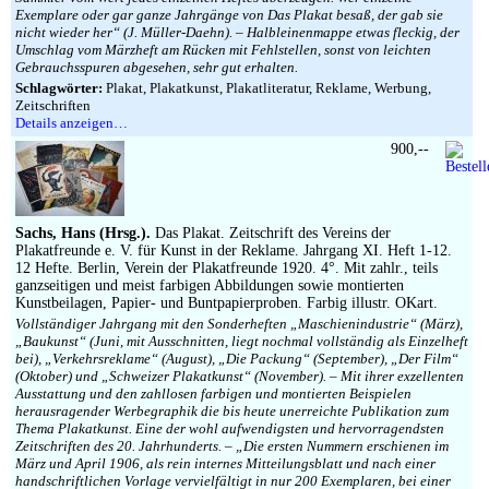
Exemplare oder gar ganze Jahrgänge von Das Plakat besaß, der gab sie
nicht wieder her“ (J. Müller-Daehn). – Halbleinenmappe etwas fleckig, der
Umschlag vom Märzheft am Rücken mit Fehlstellen, sonst von leichten
Gebrauchsspuren abgesehen, sehr gut erhalten.
Schlagwörter:
Plakat, Plakatkunst, Plakatliteratur, Reklame, Werbung,
Zeitschriften
Details anzeigen…
900,--
Sachs, Hans (Hrsg.).
Das Plakat. Zeitschrift des Vereins der
Plakatfreunde e. V. für Kunst in der Reklame. Jahrgang XI. Heft 1-12.
12 Hefte. Berlin, Verein der Plakatfreunde 1920. 4°. Mit zahlr., teils
ganzseitigen und meist farbigen Abbildungen sowie montierten
Kunstbeilagen, Papier- und Buntpapierproben. Farbig illustr. OKart.
Vollständiger Jahrgang mit den Sonderheften „Maschienindustrie“ (März),
„Baukunst“ (Juni, mit Ausschnitten, liegt nochmal vollständig als Einzelheft
bei), „Verkehrsreklame“ (August), „Die Packung“ (September), „Der Film“
(Oktober) und „Schweizer Plakatkunst“ (November). – Mit ihrer exzellenten
Ausstattung und den zahllosen farbigen und montierten Beispielen
herausragender Werbegraphik die bis heute unerreichte Publikation zum
Thema Plakatkunst. Eine der wohl aufwendigsten und hervorragendsten
Zeitschriften des 20. Jahrhunderts. – „Die ersten Nummern erschienen im
März und April 1906, als rein internes Mitteilungsblatt und nach einer
handschriftlichen Vorlage vervielfältigt in nur 200 Exemplaren, bei einer