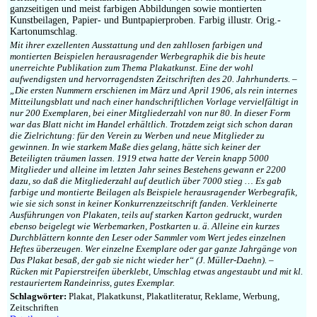
ganzseitigen und meist farbigen Abbildungen sowie montierten
Kunstbeilagen, Papier- und Buntpapierproben. Farbig illustr. Orig.-
Kartonumschlag.
Mit ihrer exzellenten Ausstattung und den zahllosen farbigen und
montierten Beispielen herausragender Werbegraphik die bis heute
unerreichte Publikation zum Thema Plakatkunst. Eine der wohl
aufwendigsten und hervorragendsten Zeitschriften des 20. Jahrhunderts. –
„Die ersten Nummern erschienen im März und April 1906, als rein internes
Mitteilungsblatt und nach einer handschriftlichen Vorlage vervielfältigt in
nur 200 Exemplaren, bei einer Mitgliederzahl von nur 80. In dieser Form
war das Blatt nicht im Handel erhältlich. Trotzdem zeigt sich schon daran
die Zielrichtung: für den Verein zu Werben und neue Mitglieder zu
gewinnen. In wie starkem Maße dies gelang, hätte sich keiner der
Beteiligten träumen lassen. 1919 etwa hatte der Verein knapp 5000
Mitglieder und alleine im letzten Jahr seines Bestehens gewann er 2200
dazu, so daß die Mitgliederzahl auf deutlich über 7000 stieg … Es gab
farbige und montierte Beilagen als Beispiele herausragender Werbegrafik,
wie sie sich sonst in keiner Konkurrenzzeitschrift fanden. Verkleinerte
Ausführungen von Plakaten, teils auf starken Karton gedruckt, wurden
ebenso beigelegt wie Werbemarken, Postkarten u. ä. Alleine ein kurzes
Durchblättern konnte den Leser oder Sammler vom Wert jedes einzelnen
Heftes überzeugen. Wer einzelne Exemplare oder gar ganze Jahrgänge von
Das Plakat besaß, der gab sie nicht wieder her“ (J. Müller-Daehn). –
Rücken mit Papierstreifen überklebt, Umschlag etwas angestaubt und mit kl.
restauriertem Randeinriss, gutes Exemplar.
Schlagwörter:
Plakat, Plakatkunst, Plakatliteratur, Reklame, Werbung,
Zeitschriften