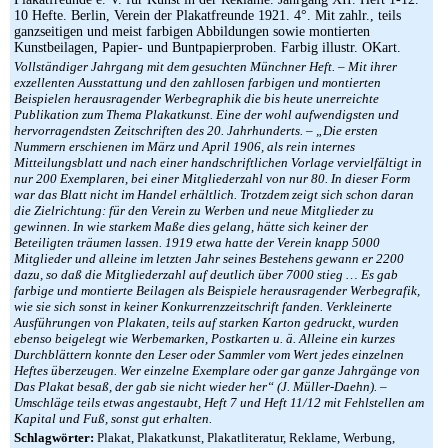
10 Hefte. Berlin, Verein der Plakatfreunde 1921. 4°. Mit zahlr., teils
ganzseitigen und meist farbigen Abbildungen sowie montierten
Kunstbeilagen, Papier- und Buntpapierproben. Farbig illustr. OKart.
Vollständiger Jahrgang mit dem gesuchten Münchner Heft. – Mit ihrer
exzellenten Ausstattung und den zahllosen farbigen und montierten
Beispielen herausragender Werbegraphik die bis heute unerreichte
Publikation zum Thema Plakatkunst. Eine der wohl aufwendigsten und
hervorragendsten Zeitschriften des 20. Jahrhunderts. – „Die ersten
Nummern erschienen im März und April 1906, als rein internes
Mitteilungsblatt und nach einer handschriftlichen Vorlage vervielfältigt in
nur 200 Exemplaren, bei einer Mitgliederzahl von nur 80. In dieser Form
war das Blatt nicht im Handel erhältlich. Trotzdem zeigt sich schon daran
die Zielrichtung: für den Verein zu Werben und neue Mitglieder zu
gewinnen. In wie starkem Maße dies gelang, hätte sich keiner der
Beteiligten träumen lassen. 1919 etwa hatte der Verein knapp 5000
Mitglieder und alleine im letzten Jahr seines Bestehens gewann er 2200
dazu, so daß die Mitgliederzahl auf deutlich über 7000 stieg … Es gab
farbige und montierte Beilagen als Beispiele herausragender Werbegrafik,
wie sie sich sonst in keiner Konkurrenzzeitschrift fanden. Verkleinerte
Ausführungen von Plakaten, teils auf starken Karton gedruckt, wurden
ebenso beigelegt wie Werbemarken, Postkarten u. ä. Alleine ein kurzes
Durchblättern konnte den Leser oder Sammler vom Wert jedes einzelnen
Heftes überzeugen. Wer einzelne Exemplare oder gar ganze Jahrgänge von
Das Plakat besaß, der gab sie nicht wieder her“ (J. Müller-Daehn). –
Umschläge teils etwas angestaubt, Heft 7 und Heft 11/12 mit Fehlstellen am
Kapital und Fuß, sonst gut erhalten.
Schlagwörter:
Plakat, Plakatkunst, Plakatliteratur, Reklame, Werbung,