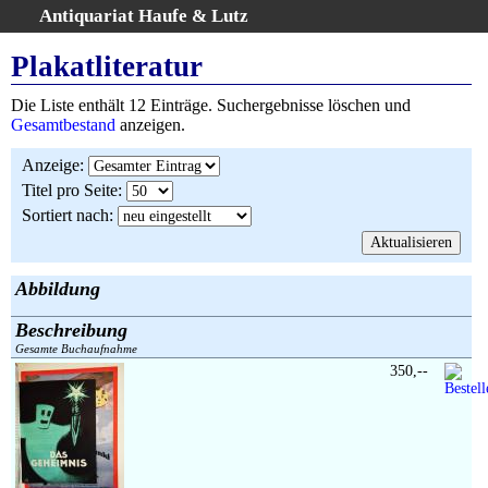
Antiquariat Haufe & Lutz
:
Volltextsuche
Plakatliteratur
Home
Die Liste enthält 12 Einträge. Suchergebnisse löschen und
Gesamtbestand
Gesamtbestand
anzeigen.
Erweiterte Suche
Anzeige
:
Kategorien
Titel pro Seite
:
Schlagwörter
Sortiert nach
:
Suchergebnisse
Warenkorb
AGB
Abbildung
Widerruf
Beschreibung
Über uns
Gesamte Buchaufnahme
Aktuelle Kataloge
350,--
Kontakt
Ankauf
Links