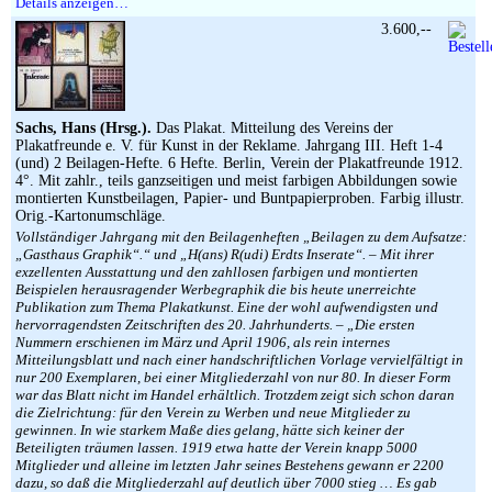
Details anzeigen…
3.600,--
Sachs, Hans (Hrsg.).
Das Plakat. Mitteilung des Vereins der
Plakatfreunde e. V. für Kunst in der Reklame. Jahrgang III. Heft 1-4
(und) 2 Beilagen-Hefte. 6 Hefte. Berlin, Verein der Plakatfreunde 1912.
4°. Mit zahlr., teils ganzseitigen und meist farbigen Abbildungen sowie
montierten Kunstbeilagen, Papier- und Buntpapierproben. Farbig illustr.
Orig.-Kartonumschläge.
Vollständiger Jahrgang mit den Beilagenheften „Beilagen zu dem Aufsatze:
„Gasthaus Graphik“.“ und „H(ans) R(udi) Erdts Inserate“. – Mit ihrer
exzellenten Ausstattung und den zahllosen farbigen und montierten
Beispielen herausragender Werbegraphik die bis heute unerreichte
Publikation zum Thema Plakatkunst. Eine der wohl aufwendigsten und
hervorragendsten Zeitschriften des 20. Jahrhunderts. – „Die ersten
Nummern erschienen im März und April 1906, als rein internes
Mitteilungsblatt und nach einer handschriftlichen Vorlage vervielfältigt in
nur 200 Exemplaren, bei einer Mitgliederzahl von nur 80. In dieser Form
war das Blatt nicht im Handel erhältlich. Trotzdem zeigt sich schon daran
die Zielrichtung: für den Verein zu Werben und neue Mitglieder zu
gewinnen. In wie starkem Maße dies gelang, hätte sich keiner der
Beteiligten träumen lassen. 1919 etwa hatte der Verein knapp 5000
Mitglieder und alleine im letzten Jahr seines Bestehens gewann er 2200
dazu, so daß die Mitgliederzahl auf deutlich über 7000 stieg … Es gab