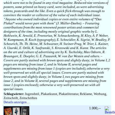
which were not to be found in any rival magazine. Reduced-size versions of
posters, some printed on heavy card, were included, as were advertising
tokens, postcards and the like. Even a quick flick-through was enough to
convince the reader or collector of the value of each individual issue.
“Anyone who owned individual copies or even entire volumes of *Das
Plakat* would never part with them” (J. Müller-Daehn). – Featuring
contributions from the most renowned poster artists and commercial
designers of the time, including mostly original graphic works by L.
Hohlwein, K. Arnold, E. Preetorius, W. Schnackenberg, H. Kley, A. P. Weber,
W. Kampmann, R. Koch (typography), E. Schneidler, K. Sigrist, W. Bradley, P.
Scheurich, Th. Th. Heine, M. Schwarzer, H. Steiner-Prag, W. Trier, L. Kainer,
A. Uzarski, E. Orlik, K. Szafranski, S. Krotowski and K. Kunst. The articles
on the art and culture of advertising are by K. Tucholsky, Max Osborn, R.
Braungart, E. Doepler, G. E. Pazaurek, W. von Zur Westen and others. –
Covers are partly stained with brown spots and slightly dusty; in Volume I, 2
pages are missing from issue 2, and in Volume II, several pages and
supplements are missing from issue 1 (copies are included), otherwise a very
well-preserved set with all special issues. Covers are partly stained with
brown spots and slightly dusty; in Volume I, two pages are missing from
issue 2, and in Volume II, several pages and supplements are missing from
issue 1 (copies enclosed); otherwise a very well-preserved set with all
special issues.
Schlagwörter:
Jugendstil, Plakatkunst, Plakatliteratur, Reklame, Werbung,
Zeitschrift, Zeitschriften
Details anzeigen…
1.000,--