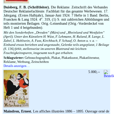
Impressum
Duisberg, F. B. (Schriftleiter).
Die Reklame. Zeitschrift des Verbandes
Deutscher Reklamefachleute. Fachblatt für das gesamte Werbewesen. 17.
Jahrgang. (Erstes Halbjahr), Januar-Juni 1924. 7 Hefte in 1 Band. Berlin,
Francken & Lang 1924. 4°. 319, (1) S. mit zahlreichen Abbildungen und
teils montierten Beilagen. Orig.-Leinenband (Orig.-Vorderdeckel von
Heft 1 und 4 beigebunden).
Mit den Sonderheften „Dresden“ (März) und „Rheinland und Westfalen“
(April). Unter den Künstlern H. Wüst, F. Lehmann, H. Ruland, R. Lange, L.
Zabel, L. Hohlwein, A. Fuss, Kirchbach, F. Schaaf, O. Anton u. v. a. –
Einband etwas berieben und angestaubt, Gelenke teils angeplatzt, 1 Beilage
(S. 136) fehlt, stellenweise im unteren Blattrand mit leichten
Feuchtigkeitsspuren, insgesamt noch gut erhalten.
Schlagwörter:
Gebrauchsgraphik, Plakat, Plakatkunst, Plakatliteratur,
Reklame, Werbung, Zeitschriften
Details anzeigen…
5.000,--
Maindron, Ernest.
Les affiches illustrées 1886 – 1895. Ouvrage orné de