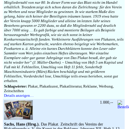
Mitgliederzahl von nur 80. In dieser Form war das Blatt nicht im Handel
erhältlich. Trotzdem zeigt sich schon daran die Zielrichtung: für den Verein
zu Werben und neue Mitglieder zu gewinnen. In wie starkem Maße dies
gelang, hätte sich keiner der Beteiligten träumen lassen. 1919 etwa hatte
der Verein knapp 5000 Mitglieder und alleine im letzten Jahr seines
Bestehens gewann er 2200 dazu, so daß die Mitgliederzahl auf deutlich
über 7000 stieg … Es gab farbige und montierte Beilagen als Beispiele
herausragender Werbegrafik, wie sie sich sonst in keiner
Konkurrenzzeitschrift fanden. Verkleinerte Ausführungen von Plakaten, teils
auf starken Karton gedruckt, wurden ebenso beigelegt wie Werbemarken,
Postkarten u. ä. Alleine ein kurzes Durchblättern konnte den Leser oder
Sammler vom Wert jedes einzelnen Heftes überzeugen. Wer einzelne
Exemplare oder gar ganze Jahrgänge von Das Plakat besaß, der gab sie
nicht wieder her“ (J. Müller-Daehn). – Umschlag von Heft 5 am Kapital und
Fuß mit kl. Fehlstellen, Umschlag von Heft 11 fehlt, Sonderheft
Maschinenindustrie (März) Rücken beschädigt und mit größeren
Fehlstellen, Vorderdeckel lose, Umschläge teils etwas berieben, sonst gut
erhalten.
Schlagwörter:
Plakat, Plakatkunst, Plakatliteratur, Reklame, Werbung,
Zeitschriften
Details anzeigen…
1.000,--
Sachs, Hans (Hrsg.).
Das Plakat. Zeitschrift des Vereins der
Plakatfreunde e. V. für Kunst in der Reklame. Jahrgang XII. Heft 1-12.