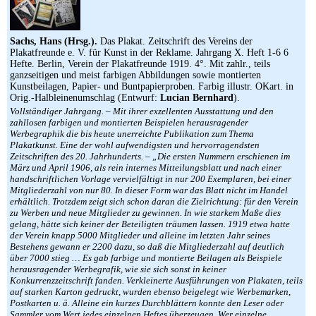
Sachs, Hans (Hrsg.).
Das Plakat. Zeitschrift des Vereins der
Plakatfreunde e. V. für Kunst in der Reklame. Jahrgang X. Heft 1-6 6
Hefte. Berlin, Verein der Plakatfreunde 1919. 4°. Mit zahlr., teils
ganzseitigen und meist farbigen Abbildungen sowie montierten
Kunstbeilagen, Papier- und Buntpapierproben. Farbig illustr. OKart. in
Orig.-Halbleinenumschlag (Entwurf:
Lucian Bernhard
).
Vollständiger Jahrgang. – Mit ihrer exzellenten Ausstattung und den
zahllosen farbigen und montierten Beispielen herausragender
Werbegraphik die bis heute unerreichte Publikation zum Thema
Plakatkunst. Eine der wohl aufwendigsten und hervorragendsten
Zeitschriften des 20. Jahrhunderts. – „Die ersten Nummern erschienen im
März und April 1906, als rein internes Mitteilungsblatt und nach einer
handschriftlichen Vorlage vervielfältigt in nur 200 Exemplaren, bei einer
Mitgliederzahl von nur 80. In dieser Form war das Blatt nicht im Handel
erhältlich. Trotzdem zeigt sich schon daran die Zielrichtung: für den Verein
zu Werben und neue Mitglieder zu gewinnen. In wie starkem Maße dies
gelang, hätte sich keiner der Beteiligten träumen lassen. 1919 etwa hatte
der Verein knapp 5000 Mitglieder und alleine im letzten Jahr seines
Bestehens gewann er 2200 dazu, so daß die Mitgliederzahl auf deutlich
über 7000 stieg … Es gab farbige und montierte Beilagen als Beispiele
herausragender Werbegrafik, wie sie sich sonst in keiner
Konkurrenzzeitschrift fanden. Verkleinerte Ausführungen von Plakaten, teils
auf starken Karton gedruckt, wurden ebenso beigelegt wie Werbemarken,
Postkarten u. ä. Alleine ein kurzes Durchblättern konnte den Leser oder
Sammler vom Wert jedes einzelnen Heftes überzeugen. Wer einzelne