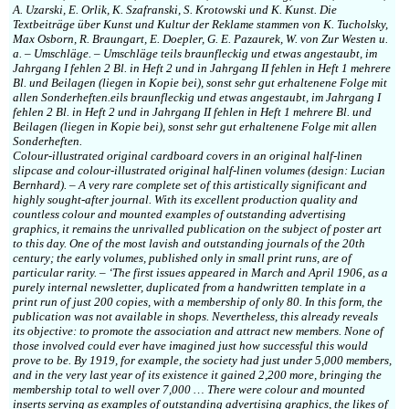
A. Uzarski, E. Orlik, K. Szafranski, S. Krotowski und K. Kunst. Die
Textbeiträge über Kunst und Kultur der Reklame stammen von K. Tucholsky,
Max Osborn, R. Braungart, E. Doepler, G. E. Pazaurek, W. von Zur Westen u.
a. – Umschläge. – Umschläge teils braunfleckig und etwas angestaubt, im
Jahrgang I fehlen 2 Bl. in Heft 2 und in Jahrgang II fehlen in Heft 1 mehrere
Bl. und Beilagen (liegen in Kopie bei), sonst sehr gut erhaltenene Folge mit
allen Sonderheften.eils braunfleckig und etwas angestaubt, im Jahrgang I
fehlen 2 Bl. in Heft 2 und in Jahrgang II fehlen in Heft 1 mehrere Bl. und
Beilagen (liegen in Kopie bei), sonst sehr gut erhaltenene Folge mit allen
Sonderheften.
Colour-illustrated original cardboard covers in an original half-linen
slipcase and colour-illustrated original half-linen volumes (design: Lucian
Bernhard). – A very rare complete set of this artistically significant and
highly sought-after journal. With its excellent production quality and
countless colour and mounted examples of outstanding advertising
graphics, it remains the unrivalled publication on the subject of poster art
to this day. One of the most lavish and outstanding journals of the 20th
century; the early volumes, published only in small print runs, are of
particular rarity. – ‘The first issues appeared in March and April 1906, as a
purely internal newsletter, duplicated from a handwritten template in a
print run of just 200 copies, with a membership of only 80. In this form, the
publication was not available in shops. Nevertheless, this already reveals
its objective: to promote the association and attract new members. None of
those involved could ever have imagined just how successful this would
prove to be. By 1919, for example, the society had just under 5,000 members,
and in the very last year of its existence it gained 2,200 more, bringing the
membership total to well over 7,000 … There were colour and mounted
inserts serving as examples of outstanding advertising graphics, the likes of