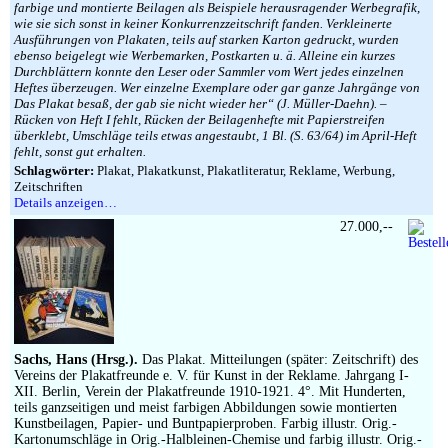
farbige und montierte Beilagen als Beispiele herausragender Werbegrafik,
wie sie sich sonst in keiner Konkurrenzzeitschrift fanden. Verkleinerte
Ausführungen von Plakaten, teils auf starken Karton gedruckt, wurden
ebenso beigelegt wie Werbemarken, Postkarten u. ä. Alleine ein kurzes
Durchblättern konnte den Leser oder Sammler vom Wert jedes einzelnen
Heftes überzeugen. Wer einzelne Exemplare oder gar ganze Jahrgänge von
Das Plakat besaß, der gab sie nicht wieder her“ (J. Müller-Daehn). –
Rücken von Heft I fehlt, Rücken der Beilagenhefte mit Papierstreifen
überklebt, Umschläge teils etwas angestaubt, 1 Bl. (S. 63/64) im April-Heft
fehlt, sonst gut erhalten.
Schlagwörter:
Plakat, Plakatkunst, Plakatliteratur, Reklame, Werbung,
Zeitschriften
Details anzeigen…
27.000,--
Sachs, Hans (Hrsg.).
Das Plakat. Mitteilungen (später: Zeitschrift) des
Vereins der Plakatfreunde e. V. für Kunst in der Reklame. Jahrgang I-
XII. Berlin, Verein der Plakatfreunde 1910-1921. 4°. Mit Hunderten,
teils ganzseitigen und meist farbigen Abbildungen sowie montierten
Kunstbeilagen, Papier- und Buntpapierproben. Farbig illustr. Orig.-
Kartonumschläge in Orig.-Halbleinen-Chemise und farbig illustr. Orig.-