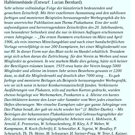
Halbleinenbände (Entwurf: Lucian Bernhard).
Sehr seltene vollständige Folge der künstlerisch bedeutenden und
gesuchten Zeitschrift. Mit ihrer exzellenten Ausstattung und den zahllosen
farbigen und montierten Beispielen herausragender Werbegraphik die bis
heute unerreichte Publikation zum Thema Plakatkunst. Eine der wohl
aufwendigsten und hervorragendsten Zeitschriften des 20. Jahrhunderts,
von besonderer Seltenheit sind die nur in kleinen Auflagen erschienenen
ersten Jahrgänge. – „Die ersten Nummern erschienen im März und April
1906, als rein internes Mitteilungsblatt und nach einer handschriftlichen
Vorlage vervielfältigt in nur 200 Exemplaren, bei einer Mitgliederzahl von
nur 80. In dieser Form war das Blatt nicht im Handel erhältlich. Trotzdem
zeigt sich schon daran die Zielrichtung: für den Verein zu Werben und neue
Mitglieder zu gewinnen. In wie starkem Maße dies gelang, hätte sich keiner
der Beteiligten träumen lassen. 1919 etwa hatte der Verein knapp 5000
Mitglieder und alleine im letzten Jahr seines Bestehens gewann er 2200
dazu, so daß die Mitgliederzahl auf deutlich über 7000 stieg … Es gab
farbige und montierte Beilagen als Beispiele herausragender Werbegrafik,
wie sie sich sonst in keiner Konkurrenzzeitschrift fanden. Verkleinerte
Ausführungen von Plakaten, teils auf starken Karton gedruckt, wurden
ebenso beigelegt wie Werbemarken, Postkarten u. ä. Alleine ein kurzes
Durchblättern konnte den Leser oder Sammler vom Wert jedes einzelnen
Heftes überzeugen. Wer einzelne Exemplare oder gar ganze Jahrgänge von
Das Plakat besaß, der gab sie nicht wieder her“ (J. Müller-Daehn). – Mit
Beiträgen der bekanntesten Plakatkünstler und Gebrauchsgraphiker der
Zeit, darunter meist originalgraphische Arbeiten von L. Hohlwein, K.
Arnold, E. Preetorius, W. Schnackenberg, H. Kley, A. P. Weber, W.
Kampmann, R. Koch (Schrift), E. Schneidler, K. Sigrist, W. Bradley, P.
Scheurich, Th. Th. Heine, M. Schwarzer, H. Steiner-Prag, W. Trier, L. Kainer,