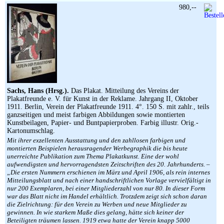
980,--
Sachs, Hans (Hrsg.).
Das Plakat. Mitteilung des Vereins der
Plakatfreunde e. V. für Kunst in der Reklame. Jahrgang II, Oktober
1911. Berlin, Verein der Plakatfreunde 1911. 4°. 150 S. mit zahlr., teils
ganzseitigen und meist farbigen Abbildungen sowie montierten
Kunstbeilagen, Papier- und Buntpapierproben. Farbig illustr. Orig.-
Kartonumschlag.
Mit ihrer exzellenten Ausstattung und den zahllosen farbigen und
montierten Beispielen herausragender Werbegraphik die bis heute
unerreichte Publikation zum Thema Plakatkunst. Eine der wohl
aufwendigsten und hervorragendsten Zeitschriften des 20. Jahrhunderts. –
„Die ersten Nummern erschienen im März und April 1906, als rein internes
Mitteilungsblatt und nach einer handschriftlichen Vorlage vervielfältigt in
nur 200 Exemplaren, bei einer Mitgliederzahl von nur 80. In dieser Form
war das Blatt nicht im Handel erhältlich. Trotzdem zeigt sich schon daran
die Zielrichtung: für den Verein zu Werben und neue Mitglieder zu
gewinnen. In wie starkem Maße dies gelang, hätte sich keiner der
Beteiligten träumen lassen. 1919 etwa hatte der Verein knapp 5000