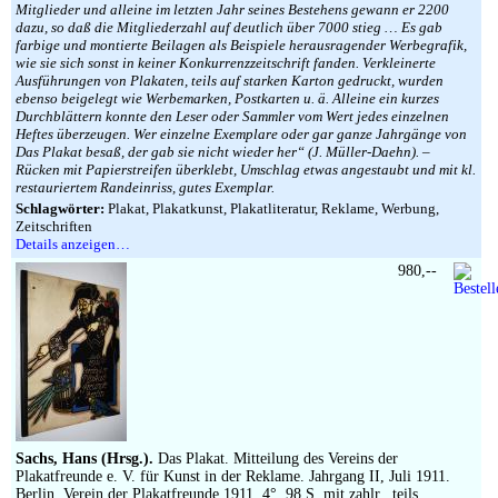
Mitglieder und alleine im letzten Jahr seines Bestehens gewann er 2200
dazu, so daß die Mitgliederzahl auf deutlich über 7000 stieg … Es gab
farbige und montierte Beilagen als Beispiele herausragender Werbegrafik,
wie sie sich sonst in keiner Konkurrenzzeitschrift fanden. Verkleinerte
Ausführungen von Plakaten, teils auf starken Karton gedruckt, wurden
ebenso beigelegt wie Werbemarken, Postkarten u. ä. Alleine ein kurzes
Durchblättern konnte den Leser oder Sammler vom Wert jedes einzelnen
Heftes überzeugen. Wer einzelne Exemplare oder gar ganze Jahrgänge von
Das Plakat besaß, der gab sie nicht wieder her“ (J. Müller-Daehn). –
Rücken mit Papierstreifen überklebt, Umschlag etwas angestaubt und mit kl.
restauriertem Randeinriss, gutes Exemplar.
Schlagwörter:
Plakat, Plakatkunst, Plakatliteratur, Reklame, Werbung,
Zeitschriften
Details anzeigen…
980,--
Sachs, Hans (Hrsg.).
Das Plakat. Mitteilung des Vereins der
Plakatfreunde e. V. für Kunst in der Reklame. Jahrgang II, Juli 1911.
Berlin, Verein der Plakatfreunde 1911. 4°. 98 S. mit zahlr., teils