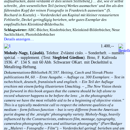
aufzudrücken, dann verdankt er dies seinen Stillleben(,) … die, wie er selbst
schreibt, ‚den wesentlichen Teil (seines) Werkes ausmachen‘ und ihn als den
führenden Kopf der reinen Fotografie in Frankreich ausweisen“ (S.
Rochard in Koetzle). – Vorderdeckel am Kapital mit kleiner restaurierten
Fehlstelle, Deckel geringfügig berieben, sehr gutes Exemplar des
empfindlichen Kleinkind-Bilderbuchs.
Schlagwörter:
ABC-Bücher, Kinderbücher, Kleinkind-Bilderbücher, Neue
Sachlichkeit, Photobilderbücher
Details anzeigen…
1.400,--
Moholy-Nagy, L(ászló).
Telehor. Zvlástni cislo. – Sonderheft. – numéro
spécial. – supplement. (Text:
Siegfried Giedion
). Brno, F. Kalivoda
1936. 4°. 134 S. mit 60 Abb. Schwarzer OKart. mit Deckeltitel u.
Metallring-Heftung.
Dokumentations-Bibliothek IV, 597. Heiting, Czech and Slovak Photo
publications 84, 60. – Erste Ausgabe. – Auflage ca. 300 Exemplare. – Text in
tschechisch, deutsch, französisch und englisch. – Ein Teil der Auflage
erschien mit einem farbig illustrierten Umschlag. – „The New Vision thesis
put forword in this book argues that the camera should be left alone to
record whatever happens to be before the lens: „in the photographic
camera we have the most reliable aid to be a beginning of objective vision.“
This is a typically modernist call to respect the inherent qualities of a
medium – form follows function – but is very different from the American
purist dogma of the ‚straight‘ photography variety. Moholy-Nagy, heavily
influenced by the Constructivists, embraces film, montage, typography,
cameraless photography, news and utilitarian photography“ (Parr/Badger
zu „Malerei – Fotografie – Film“). – Vorderdeckel geringf. berieben und am