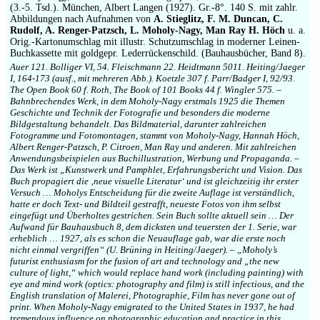
(3.-5. Tsd.). München, Albert Langen (1927). Gr.-8°. 140 S. mit zahlr.
Abbildungen nach Aufnahmen von
A. Stieglitz, F. M. Duncan, C.
Rudolf, A. Renger-Patzsch, L. Moholy-Nagy, Man Ray H. Höch
u. a.
Orig.-Kartonumschlag mit illustr. Schutzumschlag in moderner Leinen-
Buchkassette mit goldgepr. Lederrückenschild. (Bauhausbücher, Band 8).
Auer 121. Bolliger VI, 54. Fleischmann 22. Heidtmann 5011. Heiting/Jaeger
I, 164-173 (ausf., mit mehreren Abb.). Koetzle 307 f. Parr/Badger I, 92/93.
The Open Book 60 f. Roth, The Book of 101 Books 44 f. Wingler 575. –
Bahnbrechendes Werk, in dem Moholy-Nagy erstmals 1925 die Themen
Geschichte und Technik der Fotografie und besonders die moderne
Bildgestaltung behandelt. Das Bildmaterial, darunter zahlreichen
Fotogramme und Fotomontagen, stammt von Moholy-Nagy, Hannah Höch,
Albert Renger-Patzsch, P. Citroen, Man Ray und anderen. Mit zahlreichen
Anwendungsbeispielen aus Buchillustration, Werbung und Propaganda. –
Das Werk ist „Kunstwerk und Pamphlet, Erfahrungsbericht und Vision. Das
Buch propagiert die ‚neue visuelle Literatur‘ und ist gleichzeitig ihr erster
Versuch … Moholys Entscheidung für die zweite Auflage ist verständlich,
hatte er doch Text- und Bildteil gestrafft, neueste Fotos von ihm selbst
eingefügt und Überholtes gestrichen. Sein Buch sollte aktuell sein … Der
Aufwand für Bauhausbuch 8, dem dicksten und teuersten der 1. Serie, war
erheblich … 1927, als es schon die Neuauflage gab, war die erste noch
nicht einmal vergriffen“ (U. Brüning in Heiting/Jaeger). – „Moholy’s
futurist enthusiasm for the fusion of art and technology and „the new
culture of light,“ which would replace hand work (including painting) with
eye and mind work (optics: photography and film) is still infectious, and the
English translation of Malerei, Photographie, Film has never gone out of
print. When Moholy-Nagy emigrated to the United States in 1937, he had
tremendous influence on photographic education and practice in this