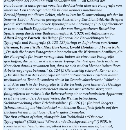
Neuerungen bei Foto und Film entwickelt hat. … Im Kontext des
Fotobuches ist naturgemäß vorallem derAbschnitt über die Fotografie von
Interesse. Den Hintergrund dafür bildete Renners zunehmende
Beschäftigung mit diesen Gebiet, nicht zuletzt im Zusammenhang mit der im
Sommer 1930 in München gezeigten Ausstellung Das Lichtbild. Als Beispiel
für die Verbindung von neuer Typografie und Fotografie (S. 93) präsentiert
er in seinem Buch Doppelseiten aus der von ihm gestalteten Broschüre
Spaziergang durch eine Badewannenfabrik (1929) mit Aufnahmen von
Albert Renger-Patzsch
. Als Belege für parallele Entwicklungen bei
Typografie und Fotografie (S. 123-127) bringt er Aufnahmen von
Aenne
Bierman, Franz Fiedler, Max Burchartz, Ewald Hoinkis
und
Franz Roh
:
„Da sich die besten Fotografen nicht mehr um die Wirkungen bemühen, die
der Fotografie für immer versagt sind, haben sie eine neue Fotografie
geschaffen, die genauso wie die neue Typografie ihre spezifisch moderne
Note eben daraus gewonnen hat, dass sie sich zu dem Mechanischen ihres
Arbeitsvorganges bekennt.“ (S. 124 f.) Gleichzeitig schränkt Renner ein:
„Die Wahrheit in der Fotografie ist nicht automatisches Ergebnis dieser
mechanischen Technik; sondern sie ist im Grunde künstlerische Wahrheit
[…]. Also auch in der Fotografie tritt die Technik ganz hinter das Geistige
zurück; auch hier also entscheidet allein der menschliche Wert; auch
fotografieren ist mehr als die Beherrschung einer mechanischen Apparatur;
es ist eine besondere Art und Weise, die Welt zu betrachten,
Sichtbarmachung einer Erlebnissphäre“ (S. 126 f.)“ (Roland Jaeger). –
Schutzumschlag am Vorderdeckel mit kleinem Braunfleck (leicht auf den
Buchdeckel durch schlagend), sehr gutes Exemplar.
The first edition of what, alongside Jan Tschichold’s *Die neue
Typographie* (1928) and *Eine Stunde Druckgestaltung* (1930), is
considered an “authoritative, albeit less widely read and influential,