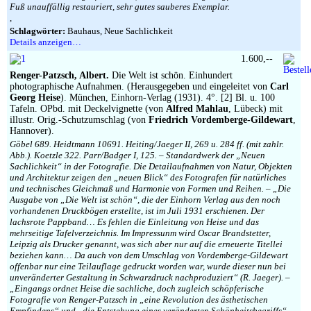
Fuß unauffällig restauriert, sehr gutes sauberes Exemplar.
,
Schlagwörter:
Bauhaus, Neue Sachlichkeit
Details anzeigen…
1.600,--
Renger-Patzsch, Albert.
Die Welt ist schön. Einhundert
photographische Aufnahmen. (Herausgegeben und eingeleitet von
Carl
Georg Heise
). München, Einhorn-Verlag (1931). 4°. [2] Bl. u. 100
Tafeln. OPbd. mit Deckelvignette (von
Alfred Mahlau
, Lübeck) mit
illustr. Orig.-Schutzumschlag (von
Friedrich Vordemberge-Gildewart
,
Hannover).
Göbel 689. Heidtmann 10691. Heiting/Jaeger II, 269 u. 284 ff. (mit zahlr.
Abb.). Koetzle 322. Parr/Badger I, 125. – Standardwerk der „Neuen
Sachlichkeit“ in der Fotografie. Die Detailaufnahmen von Natur, Objekten
und Architektur zeigen den „neuen Blick“ des Fotografen für natürliches
und technisches Gleichmaß und Harmonie von Formen und Reihen. – „Die
Ausgabe von „Die Welt ist schön“, die der Einhorn Verlag aus den noch
vorhandenen Druckbögen erstellte, ist im Juli 1931 erschienen. Der
lachsrote Pappband… Es fehlen die Einleitung von Heise und das
mehrseitige Tafelverzeichnis. Im Impressunm wird Oscar Brandstetter,
Leipzig als Drucker genannt, was sich aber nur auf die erneuerte Titellei
beziehen kann… Da auch von dem Umschlag von Vordemberge-Gildewart
offenbar nur eine Teilauflage gedruckt worden war, wurde dieser nun bei
unveränderter Gestaltung in Schwarzdruck nachproduziert“ (R. Jaeger). –
„Eingangs ordnet Heise die sachliche, doch zugleich schöpferische
Fotografie von Renger-Patzsch in „eine Revolution des ästhetischen
Empfindens“ und „die Entstehung eines veränderten Schönheitsbegriffs“