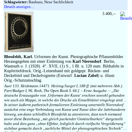
Schlagwörter:
Bauhaus, Neue Sachlichkeit
Details anzeigen…
3.400,--
Blossfeldt, Karl.
Urformen der Kunst. Photographische Pflanzenbilder.
Herausgegeben mit einer Einleitung von
Karl Nierendorf
. Berlin,
Wasmuth o. J. (1928). 4°. XVII, (1) S., 1 Bl. u. 120 num. Bildtafeln in
Kupfertiefdruck. Orig.-Leinenband mit goldgepr. Rücken- und
Deckeltitel und Deckelvignette (Entwurf:
Lucian Zabel
) u. illustr.
Orig.-Schutzumschlag.
Auer 133. Heidtmann 14471. Heiting/Jaeger I, 188 ff. (mit mehreren Abb.).
Parr/Badger I, 96. Roth, The Open Book S. 66 f. – Erste Ausgabe. – „Die
deutsche Erstausgabe von ‚Urformen der Kunst‘ erschien sowohl gebunden
wie auch als Mappe, in welche die Drucke als Einzelblätter eingelegt sind…
In seiner äußerst pathetisch formulierten Einleitung unterstellt Nierendorf
zunächst eine enge Verbindung von Kunst und Natur über die Jahrhunderte
hinweg, um dann schließlich Blossfeldt zu attestieren, dass noch niemand
zuvor diese Beziehung „mit gleich packender Unmittelbarkeit“ dargestellt
habe und dies ganz „ohne Effekte, lediglich durch vielfache Vergrößerung“
sichtbar gemacht durch „sachliche Mittel der photographischen Technik“…