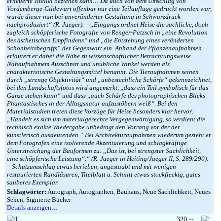
erneuerte Titellei beziehen kann… Da auch von dem Umschlag von
Vordemberge-Gildewart offenbar nur eine Teilauflage gedruckt worden war,
wurde dieser nun bei unveränderter Gestaltung in Schwarzdruck
nachproduziert“ (R. Jaeger). – „Eingangs ordnet Heise die sachliche, doch
zugleich schöpferische Fotografie von Renger-Patzsch in „eine Revolution
des ästhetischen Empfindens“ und „die Entstehung eines veränderten
Schönheitsbegriffs“ der Gegenwart ein. Anhand der Pflanzenaufnahmen
erläutert er dabei die Nähe zu wissenschaftlicher Betrachtungsweise…
Nahaufnahmem Ausschnitt und unübliche Winkel werden als
charakteristische Gestaltungsmittel benannt. Die Tieraufnahmen seinen
durch „strenge Objektivität“ und „unbestechliche Schärfe“ gekennzeichnet,
bei den Landschaftsfotos wird angemerkt, „dass ein Teil symbolisch für das
Ganze stehen kann“ und dass „auch Schärfe des photographischen Blicks
Phantastisches in der Alltagsnatur aufzustöbern weiß“. Bei den
Materialstudien treten diese Vorzüge für Heise besonders klar hervor:
„Handelt es sich um materialgerechte Vergegenwärtigung, so verdient die
technisch exakte Wiedergabe unbedingt den Vorrang vor der der
künstlerisch ausdeutenden.“ Bei Architekturaufnahmen wiederum gesteht er
dem Fotografen eine isolierende Akzentuierung und schlagkräftige
Unterstreichung der Bauformen zu: „Das ist, bei strengster Sachlichkeit,
eine schöpferische Leistung“.“ (R. Jaeger in Heiting/Jaeger II, S. 289/290).
– Schutzumschlag etwas berieben, angestaubt und mit wenigen
restaurierten Randläsuren, Titelblatt u. Schnitt etwas stockfleckig, gutes
sauberes Exemplar.
Schlagwörter:
Autograph, Autographen, Bauhaus, Neue Sachlichkeit, Neues
Sehen, Signierte Bücher
Details anzeigen…
320,--