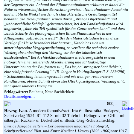
der Gegenwart ein. Anhand der Pflanzenaufnahmen erläutert er dabei die
Nähe zu wissenschaftlicher Betrachtungsweise… Nahaufnahmem Ausschnitt
und unübliche Winkel werden als charakteristische Gestaltungsmittel
benannt. Die Tieraufnahmen seinen durch „strenge Objektivität“ und
„unbestechliche Schärfe“ gekennzeichnet, bei den Landschaftsfotos wird
angemerkt, „dass ein Teil symbolisch für das Ganze stehen kann“ und dass
„auch Schärfe des photographischen Blicks Phantastisches in der
Alltagsnatur aufzustöbern weiß“. Bei den Materialstudien treten diese
Vorzüge für Heise besonders klar hervor: „Handelt es sich um
materialgerechte Vergegenwärtigung, so verdient die technisch exakte
Wiedergabe unbedingt den Vorrang vor der der künstlerisch
ausdeutenden.“ Bei Architekturaufnahmen wiederum gesteht er dem
Fotografen eine isolierende Akzentuierung und schlagkräftige
Unterstreichung der Bauformen zu: „Das ist, bei strengster Sachlichkeit,
eine schöpferische Leistung“.“ (R. Jaeger in Heiting/Jaeger II, S. 289/290).
– Schutzumschlag leicht angestaubt und mit wenigen restaurierten
Randläsuren, oberer Schnitt etwas stockfleckig, zeitgenöss. Widmung a. V.,
sehr gutes sauberes Exemplar.
Schlagwörter:
Bauhaus, Neue Sachlichkeit
Details anzeigen…
800,--
Hevesy, Ivan.
A modern fotomüvészet. Irta és illusztrálta. Budapest,
Selbstverlag 1934. 8°. 112 S. mit 32 Tafeln in Heliogravure. OHln. mit
silberger. Rücken- u. Deckeltitel u. illustr. Orig.-Schutzumschlag.
Einzige Ausgabe, selten. – Der bedeutende ungarische Fotograf,
Schriftsteller und Film- und Kunst-Kritiker I. Hevesy (1893-1966) war 1917