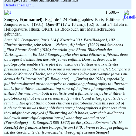
Schlagwörter:
Neue Sachlichkeit, Realismus
Details anzeigen…
1.600,--
Sougez, E(mmanuel).
Regarde ! 24 Photographies. Paris, Éditions H.
Jonquières s. d. (1931). Quer-8° (17 x 18 cm.). [52] S. mit 24 Tafeln in
Heliogravure. Illustr. OKart. als Blockbuch mit Metallschrauben
gebunden.
Auer 182. Bouqueret, Paris 114 f. Koetzle 430 f. Parr/Badger I, 102. –
Einzige Ausgabe, sehr selten. – Neben „Alphabet“ (1932) und Steichens
„First Picture Book“ (1930) das wichtigste Photo-Bilderbuch der
Vorkriegszeit. – „En 1932 Sougez puplie chez deux éditeurs différents deux
ouvrages à destination des très jeunes enfants. Dans les deux cas, le
photographe semble s’être plié à la vision de l’éditeur et aux attentes
présumées du public visé. On peine à retrouver sa magie en effet. Comparé à
celui de Maurice Cloche, son abécédaire ne s’élève par example jamais au-
dessus de l’illustration“ (C. Bouqueret). – „During the 1930s, especially,
publishers showed great enterprise in employing photography to illustrate
books for children, commissioning some oft he finest photographers, and
utilized the medium in both a realistic and a fantastic way. The children’s
photobook of that era is a serious study in itself, and is largely outside our
remit. … The great thing about children’s photobooks from this period of
high modernism was that publishers gave photographers a freer rein than
they might have enjoyed if illustrating adult books, were their audiences
had much more rigid expectations of what they wanted to see“
(Parr/Badger). – E. Sougez (1889-1972) ist die „Graue Eminenz“ (H.-M.
Koetzle) der französischen Fotografie um 1940. „Wenn es Sougez gelungen
ist, der Geschichte der französischen Fotografie seinen Stempel