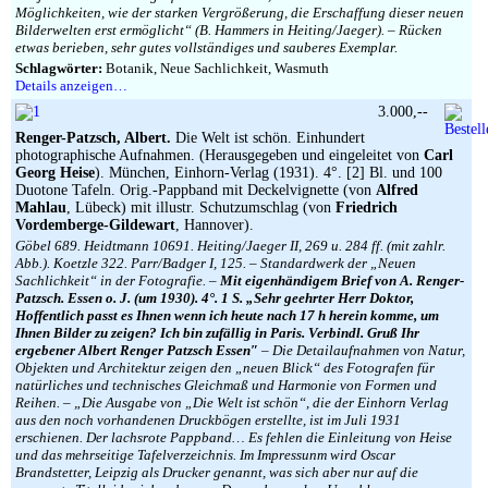
Möglichkeiten, wie der starken Vergrößerung, die Erschaffung dieser neuen
Bilderwelten erst ermöglicht“ (B. Hammers in Heiting/Jaeger). – Rücken
etwas berieben, sehr gutes vollständiges und sauberes Exemplar.
Schlagwörter:
Botanik, Neue Sachlichkeit, Wasmuth
Details anzeigen…
3.000,--
Renger-Patzsch, Albert.
Die Welt ist schön. Einhundert
photographische Aufnahmen. (Herausgegeben und eingeleitet von
Carl
Georg Heise
). München, Einhorn-Verlag (1931). 4°. [2] Bl. und 100
Duotone Tafeln. Orig.-Pappband mit Deckelvignette (von
Alfred
Mahlau
, Lübeck) mit illustr. Schutzumschlag (von
Friedrich
Vordemberge-Gildewart
, Hannover).
Göbel 689. Heidtmann 10691. Heiting/Jaeger II, 269 u. 284 ff. (mit zahlr.
Abb.). Koetzle 322. Parr/Badger I, 125. – Standardwerk der „Neuen
Sachlichkeit“ in der Fotografie. –
Mit eigenhändigem Brief von A. Renger-
Patzsch. Essen o. J. (um 1930). 4°. 1 S. „Sehr geehrter Herr Doktor,
Hoffentlich passt es Ihnen wenn ich heute nach 17 h herein komme, um
Ihnen Bilder zu zeigen? Ich bin zufällig in Paris. Verbindl. Gruß Ihr
ergebener Albert Renger Patzsch Essen″
– Die Detailaufnahmen von Natur,
Objekten und Architektur zeigen den „neuen Blick“ des Fotografen für
natürliches und technisches Gleichmaß und Harmonie von Formen und
Reihen. – „Die Ausgabe von „Die Welt ist schön“, die der Einhorn Verlag
aus den noch vorhandenen Druckbögen erstellte, ist im Juli 1931
erschienen. Der lachsrote Pappband… Es fehlen die Einleitung von Heise
und das mehrseitige Tafelverzeichnis. Im Impressunm wird Oscar
Brandstetter, Leipzig als Drucker genannt, was sich aber nur auf die