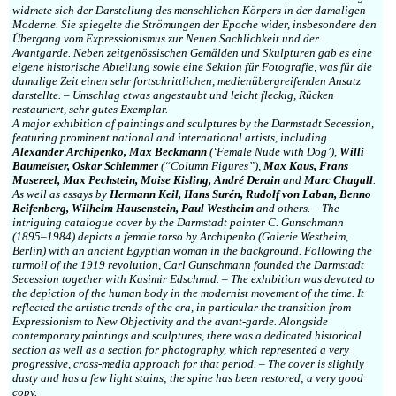
widmete sich der Darstellung des menschlichen Körpers in der damaligen
Moderne. Sie spiegelte die Strömungen der Epoche wider, insbesondere den
Übergang vom Expressionismus zur Neuen Sachlichkeit und der
Avantgarde. Neben zeitgenössischen Gemälden und Skulpturen gab es eine
eigene historische Abteilung sowie eine Sektion für Fotografie, was für die
damalige Zeit einen sehr fortschrittlichen, medienübergreifenden Ansatz
darstellte. – Umschlag etwas angestaubt und leicht fleckig, Rücken
restauriert, sehr gutes Exemplar.
A major exhibition of paintings and sculptures by the Darmstadt Secession,
featuring prominent national and international artists, including
Alexander Archipenko, Max Beckmann
(‘Female Nude with Dog’),
Willi
Baumeister, Oskar Schlemmer
(“Column Figures”),
Max Kaus, Frans
Masereel, Max Pechstein, Moise Kisling, André Derain
and
Marc Chagall
.
As well as essays by
Hermann Keil, Hans Surén, Rudolf von Laban, Benno
Reifenberg, Wilhelm Hausenstein, Paul Westheim
and others. – The
intriguing catalogue cover by the Darmstadt painter C. Gunschmann
(1895–1984) depicts a female torso by Archipenko (Galerie Westheim,
Berlin) with an ancient Egyptian woman in the background. Following the
turmoil of the 1919 revolution, Carl Gunschmann founded the Darmstadt
Secession together with Kasimir Edschmid. – The exhibition was devoted to
the depiction of the human body in the modernist movement of the time. It
reflected the artistic trends of the era, in particular the transition from
Expressionism to New Objectivity and the avant-garde. Alongside
contemporary paintings and sculptures, there was a dedicated historical
section as well as a section for photography, which represented a very
progressive, cross-media approach for that period. – The cover is slightly
dusty and has a few light stains; the spine has been restored; a very good
copy.