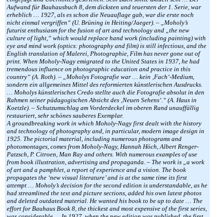
Aufwand für Bauhausbuch 8, dem dicksten und teuersten der 1. Serie, war
erheblich … 1927, als es schon die Neuauflage gab, war die erste noch
nicht einmal vergriffen“ (U. Brüning in Heiting/Jaeger). – „Moholy’s
futurist enthusiasm for the fusion of art and technology and „the new
culture of light,“ which would replace hand work (including painting) with
eye and mind work (optics: photography and film) is still infectious, and the
English translation of Malerei, Photographie, Film has never gone out of
print. When Moholy-Nagy emigrated to the United States in 1937, he had
tremendous influence on photographic education and practice in this
country“ (A. Roth). – „Moholys Fotografie war … kein ‚Fach‘-Medium,
sondern ein allgemeines Mittel des reformierten künstlerischen Ausdrucks.
… Moholys künstlerisches Credo stellte auch die Fotografie absolut in den
Rahmen seiner pädagogischen Absicht des ‚Neuen Sehens‘.“ (A. Haus in
Koetzle). – Schutzumschlag am Vorderdeckel im oberen Rand unauffällig
restauriert, sehr schönes sauberes Exemplar.
A groundbreaking work in which Moholy-Nagy first dealt with the history
and technology of photography and, in particular, modern image design in
1925. The pictorial material, including numerous photograms and
photomontages, comes from Moholy-Nagy, Hannah Höch, Albert Renger-
Patzsch, P. Citroen, Man Ray and others. With numerous examples of use
from book illustration, advertising and propaganda. – The work is „a work
of art and a pamphlet, a report of experience and a vision. The book
propagates the ‘new visual literature’ and is at the same time its first
attempt … Moholy’s decision for the second edition is understandable, as he
had streamlined the text and picture sections, added his own latest photos
and deleted outdated material. He wanted his book to be up to date … The
effort for Bauhaus Book 8, the thickest and most expensive of the first series,
was considerable … In 1927, when the new edition was published, the first