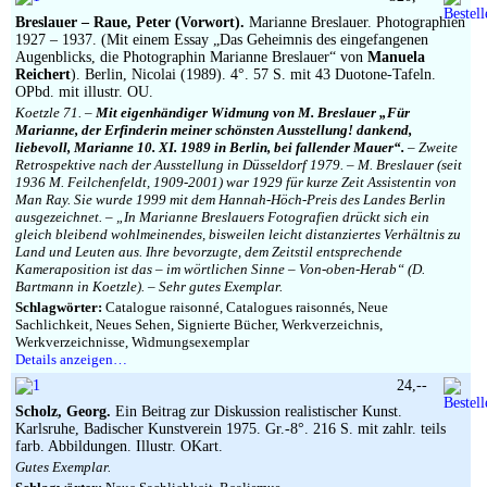
Breslauer – Raue, Peter (Vorwort).
Marianne Breslauer. Photographien
1927 – 1937. (Mit einem Essay „Das Geheimnis des eingefangenen
Augenblicks, die Photographin Marianne Breslauer“ von
Manuela
Reichert
). Berlin, Nicolai (1989). 4°. 57 S. mit 43 Duotone-Tafeln.
OPbd. mit illustr. OU.
Koetzle 71. –
Mit eigenhändiger Widmung von M. Breslauer „Für
Marianne, der Erfinderin meiner schönsten Ausstellung! dankend,
liebevoll, Marianne 10. XI. 1989 in Berlin, bei fallender Mauer“.
– Zweite
Retrospektive nach der Ausstellung in Düsseldorf 1979. – M. Breslauer (seit
1936 M. Feilchenfeldt, 1909-2001) war 1929 für kurze Zeit Assistentin von
Man Ray. Sie wurde 1999 mit dem Hannah-Höch-Preis des Landes Berlin
ausgezeichnet. – „In Marianne Breslauers Fotografien drückt sich ein
gleich bleibend wohlmeinendes, bisweilen leicht distanziertes Verhältnis zu
Land und Leuten aus. Ihre bevorzugte, dem Zeitstil entsprechende
Kameraposition ist das – im wörtlichen Sinne – Von-oben-Herab“ (D.
Bartmann in Koetzle). – Sehr gutes Exemplar.
Schlagwörter:
Catalogue raisonné, Catalogues raisonnés, Neue
Sachlichkeit, Neues Sehen, Signierte Bücher, Werkverzeichnis,
Werkverzeichnisse, Widmungsexemplar
Details anzeigen…
24,--
Scholz, Georg.
Ein Beitrag zur Diskussion realistischer Kunst.
Karlsruhe, Badischer Kunstverein 1975. Gr.-8°. 216 S. mit zahlr. teils
farb. Abbildungen. Illustr. OKart.
Gutes Exemplar.