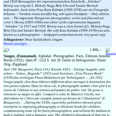
und 1918 Herausgeber der expressionistischen Zeitschrift „Jelenkor“.
Hevesy war eng mit L. Moholy-Nagy, Bela Uitz und Sandor Bortnyk
befreundet. Auch seine Frau Kata Kálmán (1909-1978) war als Fotografin
bekannt. – Vorsätze etwas stockfleckig, sehr gutes Exemplar. – Only edition,
rare. – The important Hungarian photographer, writer and film and art
critic I. Hevesy (1893-1966) was editor of the expressionist magazine
“Jelenkor” in 1917 and 1918. Hevesy was a close friend of L. Moholy-Nagy,
Bela Uitz and Sandor Bortnyk. His wife Kata Kálmán (1909-1978) was also
known as a photographer. – Endpapers somewhat foxed, very good copy.
Schlagwörter:
Neue Sachlichkeit, Ungarn
Details anzeigen…
1.800,--
Sougez, (Emmanuel).
Alphabet. Photographies. Paris, Éditions Antoine
Roche (1932). Quer-8°. [52] S. mit 26 Tafeln in Heliogravure. Illustr.
Orig.-Pappband.
Auer 194. Bouqueret, Paris 114 f. Koetzle 430 f. – Einzige Ausgabe, sehr
selten. – Neben „Regarde!“ (1931) und Steichens „First Picture Book“
(1930) das wichtigste Photo-Bilderbuch der Vorkriegszeit. – „En 1932
Sougez puplie chez deux éditeurs différents deux ouvrages à destination des
très jeunes enfants. Dans les deux cas, le photographe semble s’être plié à la
vision de l’éditeur et aux attentes présumées du public visé. On peine à
retrouver sa magie en effet. Comparé à celui de Maurice Cloche, son
abécédaire ne s’élève par example jamais au-dessus de l’illustration“ (C.
Bouqueret). – „During the 1930s, especially, publishers showed great
enterprise in employing photography to illustrate books for children,
commissioning some oft he finest photographers, and utilized the medium in
both a realistic and a fantastic way. The children’s photobook of that era is