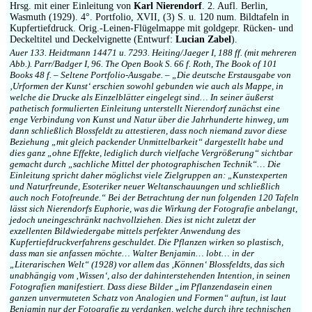
Hrsg. mit einer Einleitung von
Karl Nierendorf
. 2. Aufl. Berlin,
Wasmuth (1929). 4°. Portfolio, XVII, (3) S. u. 120 num. Bildtafeln in
Kupfertiefdruck. Orig.-Leinen-Flügelmappe mit goldgepr. Rücken- und
Deckeltitel und Deckelvignette (Entwurf:
Lucian Zabel
).
Auer 133. Heidtmann 14471 u. 7293. Heiting/Jaeger I, 188 ff. (mit mehreren
Abb.). Parr/Badger I, 96. The Open Book S. 66 f. Roth, The Book of 101
Books 48 f. – Seltene Portfolio-Ausgabe. – „Die deutsche Erstausgabe von
‚Urformen der Kunst‘ erschien sowohl gebunden wie auch als Mappe, in
welche die Drucke als Einzelblätter eingelegt sind… In seiner äußerst
pathetisch formulierten Einleitung unterstellt Nierendorf zunächst eine
enge Verbindung von Kunst und Natur über die Jahrhunderte hinweg, um
dann schließlich Blossfeldt zu attestieren, dass noch niemand zuvor diese
Beziehung „mit gleich packender Unmittelbarkeit“ dargestellt habe und
dies ganz „ohne Effekte, lediglich durch vielfache Vergrößerung“ sichtbar
gemacht durch „sachliche Mittel der photographischen Technik“… Die
Einleitung spricht daher möglichst viele Zielgruppen an: „Kunstexperten
und Naturfreunde, Esoteriker neuer Weltanschauungen und schließlich
auch noch Fotofreunde.“ Bei der Betrachtung der nun folgenden 120 Tafeln
lässt sich Nierendorfs Euphorie, was die Wirkung der Fotografie anbelangt,
jedoch uneingeschränkt nachvollziehen. Dies ist nicht zuletzt der
exzellenten Bildwiedergabe mittels perfekter Anwendung des
Kupfertiefdruckverfahrens geschuldet. Die Pflanzen wirken so plastisch,
dass man sie anfassen möchte… Walter Benjamin… lobt… in der
„Literarischen Welt“ (1928) vor allem das ‚Können‘ Blossfeldts, das sich
unabhängig vom ‚Wissen‘, also der dahinterstehenden Intention, in seinen
Fotografien manifestiert. Dass diese Bilder „im Pflanzendasein einen
ganzen unvermuteten Schatz von Analogien und Formen“ auftun, ist laut
Benjamin nur der Fotografie zu verdanken, welche durch ihre technischen