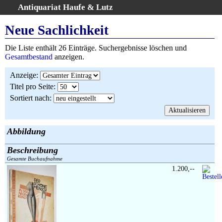
Antiquariat Haufe & Lutz
:
Volltextsuche
Neue Sachlichkeit
Home
Die Liste enthält 26 Einträge. Suchergebnisse löschen und
Gesamtbestand
Gesamtbestand
anzeigen.
Erweiterte Suche
Anzeige
:
Kategorien
Titel pro Seite
:
Schlagwörter
Sortiert nach
:
Suchergebnisse
Warenkorb
AGB
Abbildung
Widerruf
Beschreibung
Über uns
Gesamte Buchaufnahme
Aktuelle Kataloge
1.200,--
Kontakt
Ankauf
Links