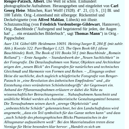
Renger-Patzsch, Albert.
Die Welt ist schön. Einhundert
photographische Aufnahmen. Herausgegeben und eingeleitet von
Carl
Georg Heise
. München, Kurt Wolff (1928). 4°. 21, (1) S., [1] Bl. und
100 Tafeln. Orig.-Leinenband mit silbergepr. Rückentitel und
Deckelvignette (von
Alfred Mahlau
, Lübeck) mit illustr.
Schutzumschlag (von
Friedrich Vordemberge-Gildewart
, Hannover),
Orig.-Bauchbinde (″Aufregend und begeisternd für jeden, der Augen
hat! „…ein erstaunliches Bilderbuch“, sagt
Thomas Mann
“) in Orig.-
Pappschuber.
Auer 134. Göbel 689. Heidtmann 10691. Heiting/Jaeger II, 284 ff. (mit zahlr.
Abb.). Koetzle 322. Parr/Badger I, 125. The Open Book 68 f. (diese
Bauchbinde). Roth, The Book of 101 Books 50 f. (mit Bauchbinde „Romain
Rolland“). – Erste Ausgabe. – Standardwerk der „Neuen Sachlichkeit“ in
der Fotografie. Die Detailaufnahmen von Natur, Objekten und Architektur
zeigen den „neuen Blick“ des Fotografen für natürliches und technisches
Gleichmaß und Harmonie von Formen und Reihen. – „Eingangs ordnet
Heise die sachliche, doch zugleich schöpferische Fotografie von Renger-
Patzsch in „eine Revolution des ästhetischen Empfindens“ und „die
Entstehung eines veränderten Schönheitsbegriffs“ der Gegenwart ein.
Anhand der Pflanzenaufnahmen erläutert er dabei die Nähe zu
wissenschaftlicher Betrachtungsweise… Nahaufnahmem Ausschnitt und
unübliche Winkel werden als charakteristische Gestaltungsmittel benannt.
Die Tieraufnahmen seinen durch „strenge Objektivität“ und
„unbestechliche Schärfe“ gekennzeichnet, bei den Landschaftsfotos wird
angemerkt, „dass ein Teil symbolisch für das Ganze stehen kann“ und dass
„auch Schärfe des photographischen Blicks Phantastisches in der
Alltagsnatur aufzustöbern weiß“. Bei den Materialstudien treten diese
Vorzüge für Heise besonders klar hervor: „Handelt es sich um