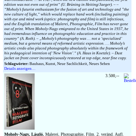
edition was not even out of print“ (U. Brüning in Heiting/Jaeger). – –
“Moholy’s futurist enthusiasm for the fusion of art and technology and ”the
new culture of light,“ which would replace hand work (including painting)
with eye and mind work (optics: photography and film) is still infectious,
and the English translation of Malerei, Photographie, Film has never gone
out of print. When Moholy-Nagy emigrated to the United States in 1937, he
had tremendous influence on photographic education and practice in this
country“ (A. Roth). – „Moholy’s photography was … not a ‘specialized’
medium, but a general means of reformed artistic expression. … Moholy’s
artistic credo also placed photography absolutely within the framework of
his pedagogical intention of ‘New Vision’.“ (A. Haus in Koetzle). – Dust
jacket on front cover inconspicuously restored at top edge, near fine copy.
Schlagwörter:
Bauhaus, Kunst, Neue Sachlichkeit, Neues Sehen
Details anzeigen…
3.500,--
Moholy-Nagy, László.
Malerei, Photographie, Film. 2. veränd. Aufl.