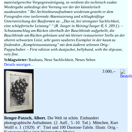
materialgerechte Vergegenwärtigung, so verdient die technisch exakte
Wiedergabe unbedingt den Vorrang vor der der künstlerisch
ausdeutenden.“ Bei Architekturaufnahmen wiederum gesteht er dem
Fotografen eine isolierende Akzentuierung und schlagkräftige
Unterstreichung der Bauformen zu: „Das ist, bei strengster Sachlichkeit,
eine schöpferische Leistung“.“ (R. Jaeger in Heiting/Jaeger II, S. 289 f.). –
Schutzumschlag am Rücken oberhalb der Bauchbinde aufgehellt, die
Bauchbinde am Rücken gebräunt und mit kleiner restaurierter Stelle an der
oberen schwarzen Linie, sehr gutes sauberes Exemplar in der kaum zu
findenden „Komplettausstattung“ mit dem äußerst seltenen Orig.-
Pappschuber. – First edition with dustjacket, bellyband, with the slipcase,
very fine.
Schlagwörter:
Bauhaus, Neue Sachlichkeit, Neues Sehen
Details anzeigen…
3.000,--
Renger-Patzsch, Albert.
Die Welt ist schön. Einhundert
photographische Aufnahmen. (2. Aufl., 5.-10. Tsd.). München, Kurt
Wolff o. J. (1929). 4°. Titel und 100 Duotone-Tafeln. Illustr. Orig.-