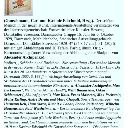
Impressum
(Gunschmann, Carl und Kasimir Edschmid, Hrsg.).
Der schöne
Mensch in der neuen Kunst. Internationale Ausstellung veranstaltet von
der Interessengemeinschaft Fortschrittlicher Künstler Hessens;
Damstädter Sezession, Darmstaedter Gruppe 16. Juni bis 6. Oktober
1929, Darmstadt, Mathildenhöhe, Städtisches Ausstellungsgebäude.
Darmstadt, Damstädter Sezession 1929. 4° (24 x 17 cm.). 81, (20) S.
mit einigen Abbildungen und 20 Tafeln. Farbig illustr. Orig.-
Kartonumschlag (unter Verwendung der Abbildung einer Skulptur von
Alexander Archipenko
).
Wolbert, „Schönheit und Nacktheit – Zur Ausstellung »Der schöne Mensch
in der neuen Kunst« 1929“ in „Die Darmstädter Sezession 1919–1997. Die
Kunst des 20. Jahrhunderts im Spiegel einer Künstlervereinigung“
Darmstadt 1997, S. 168 ff. – Wichtige Ausstellung von Gemälden und
Skulpturen der Darmstädter Sezession unter Teilnahme nahmenhafter
nationaler und internationaler Künstler u. a.
Alexander Archipenko, Max
Beckmann
(„Weiblicher Akt mit Hund“),
Willi Baumeister, Oskar
Schlemmer
(„Säulenfiguren“),
Max Kaus, Frans Masereel, Max Pechstein,
Moise Kisling, André Derain
und
Marc Chagall
. Sowie Textbeiträgen von
Hermann Keil, Hans Surén, Rudolf v. Laban, Benno Reifenberg, Wilhelm
Hausenstein, Paul Westheim
u. a. – Der interessante Katalogumschlag des
Darmstaedter Malers C. Gunschmann (1895-1984) zeigt einen weiblichen
Torso von Archipenko (Galerie Westheim, Berlin) und eine antike Ägypterin
im Hintergrund. Carl Gunschmann gründete nach den Revolutionswirren
1919 mit Kasimir Edschmid die Darmstädter Sezession. – Die Ausstellung