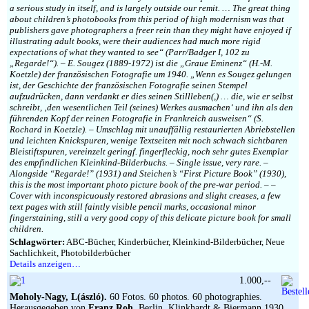
a serious study in itself, and is largely outside our remit. … The great thing
about children’s photobooks from this period of high modernism was that
publishers gave photographers a freer rein than they might have enjoyed if
illustrating adult books, were their audiences had much more rigid
expectations of what they wanted to see“ (Parr/Badger I, 102 zu
„Regarde!“). – E. Sougez (1889-1972) ist die „Graue Eminenz“ (H.-M.
Koetzle) der französischen Fotografie um 1940. „Wenn es Sougez gelungen
ist, der Geschichte der französischen Fotografie seinen Stempel
aufzudrücken, dann verdankt er dies seinen Stillleben(,) … die, wie er selbst
schreibt, ‚den wesentlichen Teil (seines) Werkes ausmachen‘ und ihn als den
führenden Kopf der reinen Fotografie in Frankreich ausweisen“ (S.
Rochard in Koetzle). – Umschlag mit unauffällig restaurierten Abriebstellen
und leichten Knickspuren, wenige Textseiten mit noch schwach sichtbaren
Bleistiftspuren, vereinzelt geringf. fingerfleckig, noch sehr gutes Exemplar
des empfindlichen Kleinkind-Bilderbuchs. – Single issue, very rare. –
Alongside “Regarde!” (1931) and Steichen’s “First Picture Book” (1930),
this is the most important photo picture book of the pre-war period. – –
Cover with inconspicuously restored abrasions and slight creases, a few
text pages with still faintly visible pencil marks, occasional minor
fingerstaining, still a very good copy of this delicate picture book for small
children.
Schlagwörter:
ABC-Bücher, Kinderbücher, Kleinkind-Bilderbücher, Neue
Sachlichkeit, Photobilderbücher
Details anzeigen…
1.000,--
Moholy-Nagy, L(ászló).
60 Fotos. 60 photos. 60 photographies.
Herausgegeben von
Franz Roh
. Berlin, Klinkhardt & Biermann 1930.