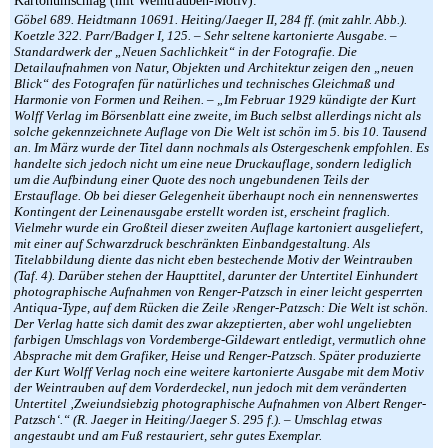
Kartonumschlag (mit Weintrauben-Motiv).
Göbel 689. Heidtmann 10691. Heiting/Jaeger II, 284 ff. (mit zahlr. Abb.).
Koetzle 322. Parr/Badger I, 125. – Sehr seltene kartonierte Ausgabe. –
Standardwerk der „Neuen Sachlichkeit“ in der Fotografie. Die
Detailaufnahmen von Natur, Objekten und Architektur zeigen den „neuen
Blick“ des Fotografen für natürliches und technisches Gleichmaß und
Harmonie von Formen und Reihen. – „Im Februar 1929 kündigte der Kurt
Wolff Verlag im Börsenblatt eine zweite, im Buch selbst allerdings nicht als
solche gekennzeichnete Auflage von Die Welt ist schön im 5. bis 10. Tausend
an. Im März wurde der Titel dann nochmals als Ostergeschenk empfohlen. Es
handelte sich jedoch nicht um eine neue Druckauflage, sondern lediglich
um die Aufbindung einer Quote des noch ungebundenen Teils der
Erstauflage. Ob bei dieser Gelegenheit überhaupt noch ein nennenswertes
Kontingent der Leinenausgabe erstellt worden ist, erscheint fraglich.
Vielmehr wurde ein Großteil dieser zweiten Auflage kartoniert ausgeliefert,
mit einer auf Schwarzdruck beschränkten Einbandgestaltung. Als
Titelabbildung diente das nicht eben bestechende Motiv der Weintrauben
(Taf. 4). Darüber stehen der Haupttitel, darunter der Untertitel Einhundert
photographische Aufnahmen von Renger-Patzsch in einer leicht gesperrten
Antiqua-Type, auf dem Rücken die Zeile ›Renger-Patzsch: Die Welt ist schön.
Der Verlag hatte sich damit des zwar akzeptierten, aber wohl ungeliebten
farbigen Umschlags von Vordemberge-Gildewart entledigt, vermutlich ohne
Absprache mit dem Grafiker, Heise und Renger-Patzsch. Später produzierte
der Kurt Wolff Verlag noch eine weitere kartonierte Ausgabe mit dem Motiv
der Weintrauben auf dem Vorderdeckel, nun jedoch mit dem veränderten
Untertitel ‚Zweiundsiebzig photographische Aufnahmen von Albert Renger-
Patzsch‘.“ (R. Jaeger in Heiting/Jaeger S. 295 f.). – Umschlag etwas
angestaubt und am Fuß restauriert, sehr gutes Exemplar.