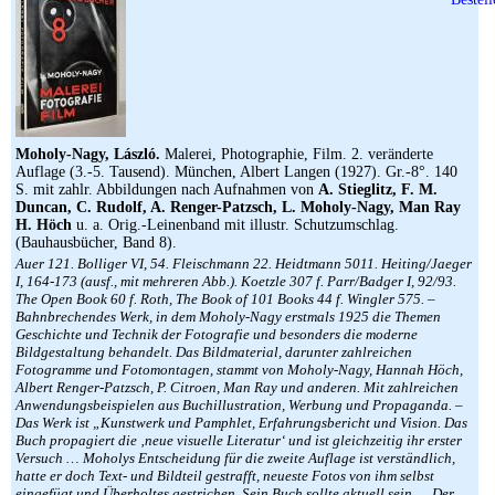
Moholy-Nagy, László.
Malerei, Photographie, Film. 2. veränderte
Auflage (3.-5. Tausend). München, Albert Langen (1927). Gr.-8°. 140
S. mit zahlr. Abbildungen nach Aufnahmen von
A. Stieglitz, F. M.
Duncan, C. Rudolf, A. Renger-Patzsch, L. Moholy-Nagy, Man Ray
H. Höch
u. a. Orig.-Leinenband mit illustr. Schutzumschlag.
(Bauhausbücher, Band 8).
Auer 121. Bolliger VI, 54. Fleischmann 22. Heidtmann 5011. Heiting/Jaeger
I, 164-173 (ausf., mit mehreren Abb.). Koetzle 307 f. Parr/Badger I, 92/93.
The Open Book 60 f. Roth, The Book of 101 Books 44 f. Wingler 575. –
Bahnbrechendes Werk, in dem Moholy-Nagy erstmals 1925 die Themen
Geschichte und Technik der Fotografie und besonders die moderne
Bildgestaltung behandelt. Das Bildmaterial, darunter zahlreichen
Fotogramme und Fotomontagen, stammt von Moholy-Nagy, Hannah Höch,
Albert Renger-Patzsch, P. Citroen, Man Ray und anderen. Mit zahlreichen
Anwendungsbeispielen aus Buchillustration, Werbung und Propaganda. –
Das Werk ist „Kunstwerk und Pamphlet, Erfahrungsbericht und Vision. Das
Buch propagiert die ‚neue visuelle Literatur‘ und ist gleichzeitig ihr erster
Versuch … Moholys Entscheidung für die zweite Auflage ist verständlich,
hatte er doch Text- und Bildteil gestrafft, neueste Fotos von ihm selbst
eingefügt und Überholtes gestrichen. Sein Buch sollte aktuell sein … Der