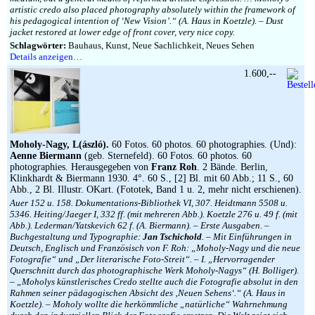
artistic credo also placed photography absolutely within the framework of
his pedagogical intention of ‘New Vision’.“ (A. Haus in Koetzle). – Dust
jacket restored at lower edge of front cover, very nice copy.
Schlagwörter:
Bauhaus, Kunst, Neue Sachlichkeit, Neues Sehen
Details anzeigen…
1.600,--
Moholy-Nagy, L(ászló).
60 Fotos. 60 photos. 60 photographies. (Und):
Aenne Biermann
(geb. Sternefeld). 60 Fotos. 60 photos. 60
photographies. Herausgegeben von
Franz Roh
. 2 Bände. Berlin,
Klinkhardt & Biermann 1930. 4°. 60 S., [2] Bl. mit 60 Abb.; 11 S., 60
Abb., 2 Bl. Illustr. OKart. (Fototek, Band 1 u. 2, mehr nicht erschienen).
Auer 152 u. 158. Dokumentations-Bibliothek VI, 307. Heidtmann 5508 u.
5346. Heiting/Jaeger I, 332 ff. (mit mehreren Abb.). Koetzle 276 u. 49 f. (mit
Abb.). Lederman/Yatskevich 62 f. (A. Biermann). – Erste Ausgaben. –
Buchgestaltung und Typographie:
Jan Tschichold
. – Mit Einführungen in
Deutsch, Englisch und Französisch von F. Roh: „Moholy-Nagy und die neue
Fotografie“ und „Der literarische Foto-Streit“. – I. „Hervorragender
Querschnitt durch das photographische Werk Moholy-Nagys“ (H. Bolliger).
– „Moholys künstlerisches Credo stellte auch die Fotografie absolut in den
Rahmen seiner pädagogischen Absicht des ‚Neuen Sehens‘.“ (A. Haus in
Koetzle). – Moholy wollte die herkömmliche „natürliche“ Wahrnehmung