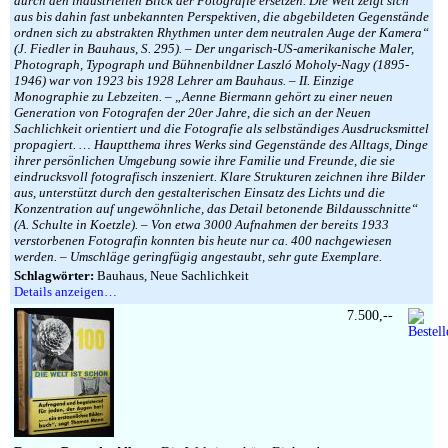
durch den industriellen Blick der Fotografie ersetzen. Die Welt zeigt sich
aus bis dahin fast unbekannten Perspektiven, die abgebildeten Gegenstände
ordnen sich zu abstrakten Rhythmen unter dem neutralen Auge der Kamera“
(J. Fiedler in Bauhaus, S. 295). – Der ungarisch-US-amerikanische Maler,
Photograph, Typograph und Bühnenbildner Laszló Moholy-Nagy (1895-
1946) war von 1923 bis 1928 Lehrer am Bauhaus. – II. Einzige
Monographie zu Lebzeiten. – „Aenne Biermann gehört zu einer neuen
Generation von Fotografen der 20er Jahre, die sich an der Neuen
Sachlichkeit orientiert und die Fotografie als selbständiges Ausdrucksmittel
propagiert. … Hauptthema ihres Werks sind Gegenstände des Alltags, Dinge
ihrer persönlichen Umgebung sowie ihre Familie und Freunde, die sie
eindrucksvoll fotografisch inszeniert. Klare Strukturen zeichnen ihre Bilder
aus, unterstützt durch den gestalterischen Einsatz des Lichts und die
Konzentration auf ungewöhnliche, das Detail betonende Bildausschnitte“
(A. Schulte in Koetzle). – Von etwa 3000 Aufnahmen der bereits 1933
verstorbenen Fotografin konnten bis heute nur ca. 400 nachgewiesen
werden. – Umschläge geringfügig angestaubt, sehr gute Exemplare.
Schlagwörter:
Bauhaus, Neue Sachlichkeit
Details anzeigen…
7.500,--