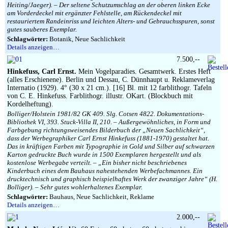
Heiting/Jaeger). – Der seltene Schutzumschlag an der oberen linken Ecke
am Vorderdeckel mit ergänzter Fehlstelle, am Rückendeckel mit
restauriertem Randeinriss und leichten Alters- und Gebrauchsspuren, sonst
gutes sauberes Exemplar.
Schlagwörter:
Botanik, Neue Sachlichkeit
Details anzeigen…
7.500,--
Hinkefuss, Carl Ernst.
Mein Vogelparadies. Gesamtwerk. Erstes Heft
(alles Erschienene). Berlin und Dessau, C. Dünnhaupt u. Reklameverlag
Internatio (1929). 4° (30 x 21 cm.). [16] Bl. mit 12 farblithogr. Tafeln
von C. E. Hinkefuss. Farblithogr. illustr. OKart. (Blockbuch mit
Kordelheftung).
Bolliger/Holstein 1981/82 GK 409. Slg. Cotsen 4822. Dokumentations-
Bibliothek VI, 393. Stuck-Villa II, 210. – Außergewöhnliches, in Form und
Farbgebung richtungsweisendes Bilderbuch der „Neuen Sachlichkeit“,
dass der Werbegraphiker Carl Ernst Hinkefuss (1881-1970) gestaltet hat.
Das in kräftigen Farben mit Typographie in Gold und Silber auf schwarzen
Karton gedruckte Buch wurde in 1500 Exemplaren hergestellt und als
kostenlose Werbegabe verteilt. – „Ein bisher nicht beschriebenes
Kinderbuch eines dem Bauhaus nahestehenden Werbefachmannes. Ein
drucktechnisch und graphisch beispielhaftes Werk der zwanziger Jahre“ (H.
Bolliger). – Sehr gutes wohlerhaltenes Exemplar.
Schlagwörter:
Bauhaus, Neue Sachlichkeit, Reklame
Details anzeigen…
2.000,--