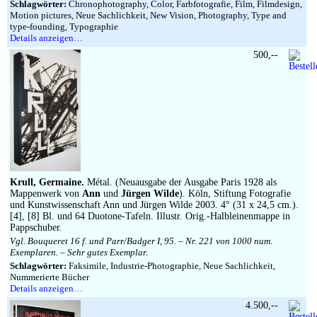
Schlagwörter:
Chronophotography, Color, Farbfotografie, Film, Filmdesign,
Motion pictures, Neue Sachlichkeit, New Vision, Photography, Type and
type-founding, Typographie
Details anzeigen…
500,--
Krull, Germaine.
Métal. (Neuausgabe der Ausgabe Paris 1928 als
Mappenwerk von
Ann
und
Jürgen Wilde
). Köln, Stiftung Fotografie
und Kunstwissenschaft Ann und Jürgen Wilde 2003. 4° (31 x 24,5 cm.).
[4], [8] Bl. und 64 Duotone-Tafeln. Illustr. Orig.-Halbleinenmappe in
Pappschuber.
Vgl. Bouqueret 16 f. und Parr/Badger I, 95. – Nr. 221 von 1000 num.
Exemplaren. – Sehr gutes Exemplar.
Schlagwörter:
Faksimile, Industrie-Photographie, Neue Sachlichkeit,
Nummerierte Bücher
Details anzeigen…
4.500,--