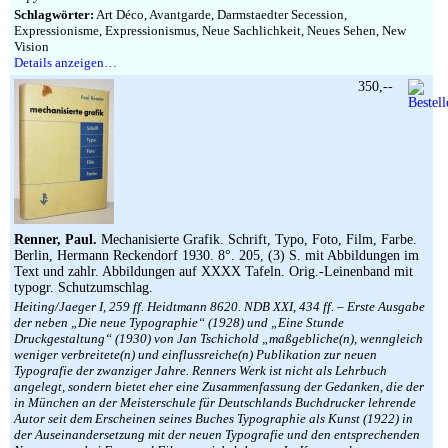
Schlagwörter:
Art Déco, Avantgarde, Darmstaedter Secession,
Expressionisme, Expressionismus, Neue Sachlichkeit, Neues Sehen, New
Vision
Details anzeigen…
350,--
Renner, Paul.
Mechanisierte Grafik. Schrift, Typo, Foto, Film, Farbe.
Berlin, Hermann Reckendorf 1930. 8°. 205, (3) S. mit Abbildungen im
Text und zahlr. Abbildungen auf XXXX Tafeln. Orig.-Leinenband mit
typogr. Schutzumschlag.
Heiting/Jaeger I, 259 ff. Heidtmann 8620. NDB XXI, 434 ff. – Erste Ausgabe
der neben „Die neue Typographie“ (1928) und „Eine Stunde
Druckgestaltung“ (1930) von Jan Tschichold „maßgebliche(n), wenngleich
weniger verbreitete(n) und einflussreiche(n) Publikation zur neuen
Typografie der zwanziger Jahre. Renners Werk ist nicht als Lehrbuch
angelegt, sondern bietet eher eine Zusammenfassung der Gedanken, die der
in München an der Meisterschule für Deutschlands Buchdrucker lehrende
Autor seit dem Erscheinen seines Buches Typographie als Kunst (1922) in
der Auseinandersetzung mit der neuen Typografie und den entsprechenden