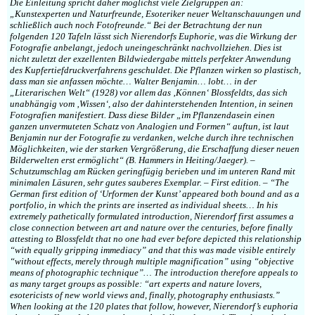
Die Einleitung spricht daher möglichst viele Zielgruppen an:
„Kunstexperten und Naturfreunde, Esoteriker neuer Weltanschauungen und
schließlich auch noch Fotofreunde.“ Bei der Betrachtung der nun
folgenden 120 Tafeln lässt sich Nierendorfs Euphorie, was die Wirkung der
Fotografie anbelangt, jedoch uneingeschränkt nachvollziehen. Dies ist
nicht zuletzt der exzellenten Bildwiedergabe mittels perfekter Anwendung
des Kupfertiefdruckverfahrens geschuldet. Die Pflanzen wirken so plastisch,
dass man sie anfassen möchte… Walter Benjamin… lobt… in der
„Literarischen Welt“ (1928) vor allem das ‚Können‘ Blossfeldts, das sich
unabhängig vom ‚Wissen‘, also der dahinterstehenden Intention, in seinen
Fotografien manifestiert. Dass diese Bilder „im Pflanzendasein einen
ganzen unvermuteten Schatz von Analogien und Formen“ auftun, ist laut
Benjamin nur der Fotografie zu verdanken, welche durch ihre technischen
Möglichkeiten, wie der starken Vergrößerung, die Erschaffung dieser neuen
Bilderwelten erst ermöglicht“ (B. Hammers in Heiting/Jaeger). –
Schutzumschlag am Rücken geringfügig berieben und im unteren Rand mit
minimalen Läsuren, sehr gutes sauberes Exemplar. – First edition. – “The
German first edition of ‘Urformen der Kunst’ appeared both bound and as a
portfolio, in which the prints are inserted as individual sheets… In his
extremely pathetically formulated introduction, Nierendorf first assumes a
close connection between art and nature over the centuries, before finally
attesting to Blossfeldt that no one had ever before depicted this relationship
“with equally gripping immediacy” and that this was made visible entirely
“without effects, merely through multiple magnification” using “objective
means of photographic technique”… The introduction therefore appeals to
as many target groups as possible: “art experts and nature lovers,
esotericists of new world views and, finally, photography enthusiasts.”
When looking at the 120 plates that follow, however, Nierendorf’s euphoria