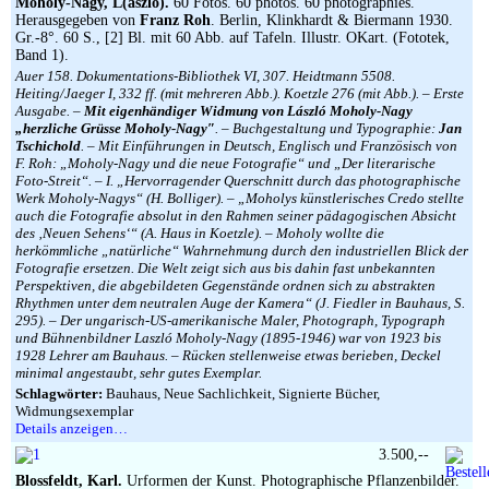
Moholy-Nagy, L(ászló).
60 Fotos. 60 photos. 60 photographies.
Herausgegeben von
Franz Roh
. Berlin, Klinkhardt & Biermann 1930.
Gr.-8°. 60 S., [2] Bl. mit 60 Abb. auf Tafeln. Illustr. OKart. (Fototek,
Band 1).
Auer 158. Dokumentations-Bibliothek VI, 307. Heidtmann 5508.
Heiting/Jaeger I, 332 ff. (mit mehreren Abb.). Koetzle 276 (mit Abb.). – Erste
Ausgabe. –
Mit eigenhändiger Widmung von László Moholy-Nagy
„herzliche Grüsse Moholy-Nagy″
. – Buchgestaltung und Typographie:
Jan
Tschichold
. – Mit Einführungen in Deutsch, Englisch und Französisch von
F. Roh: „Moholy-Nagy und die neue Fotografie“ und „Der literarische
Foto-Streit“. – I. „Hervorragender Querschnitt durch das photographische
Werk Moholy-Nagys“ (H. Bolliger). – „Moholys künstlerisches Credo stellte
auch die Fotografie absolut in den Rahmen seiner pädagogischen Absicht
des ‚Neuen Sehens‘“ (A. Haus in Koetzle). – Moholy wollte die
herkömmliche „natürliche“ Wahrnehmung durch den industriellen Blick der
Fotografie ersetzen. Die Welt zeigt sich aus bis dahin fast unbekannten
Perspektiven, die abgebildeten Gegenstände ordnen sich zu abstrakten
Rhythmen unter dem neutralen Auge der Kamera“ (J. Fiedler in Bauhaus, S.
295). – Der ungarisch-US-amerikanische Maler, Photograph, Typograph
und Bühnenbildner Laszló Moholy-Nagy (1895-1946) war von 1923 bis
1928 Lehrer am Bauhaus. – Rücken stellenweise etwas berieben, Deckel
minimal angestaubt, sehr gutes Exemplar.
Schlagwörter:
Bauhaus, Neue Sachlichkeit, Signierte Bücher,
Widmungsexemplar
Details anzeigen…
3.500,--
Blossfeldt, Karl.
Urformen der Kunst. Photographische Pflanzenbilder.