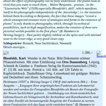
about the effect of photography can be fully understood. The plants look so
vivid that you want to touch them… Walter Benjamin…praises…in the
“Literarische Welt” (1928) especially Blossfeldt’s ‚skill‘, which manifests
itself in his photographs independently of the ‚knowledge‘, i.e. the intention
behind them.According to Benjamin, the fact that these images “reveal a
whole unsuspected treasure trove of analogies and forms in the existence of
plants” is only thanks to photography, which, through its technical
possibilities, such as high magnification, makes the creation of these new
pictorial worlds possible in the first place” (B. Hammers in
Heiting/Jaeger).– Dust jacket slightly rubbed on the spine and with minimal
wear to the lower edge, a very good clean copy.
Schlagwörter:
Botanik, Neue Sachlichkeit, Wasmuth
Details anzeigen…
1.200,--
Blossfeldt, Karl.
Wunder in der Natur. Bild-Dokumente schöner
Pflanzenformen. Mit einer Einführung von
Otto Dannenberg
. Leipzig,
Schmidt & Günther u. Pantheon-Verlag für Kunstwissenschaft (1942).
4°. [5] Bl. mit mont. Porträt u. 141 Abb. auf 120 Tafeln in
Kupfertiefdruck. Dunkelblauer Orig.-Leinenband mit goldgepr. Rücken-
und Deckeltitel und illustr. Schutzumschlag.
Heidtmann 14507 a. Heiting/Jaeger I, 198 ff. (mit mehreren Abb.). – Erste
Ausgabe. – „Entgegen ihrer ursprünglichen Funktion als Lehrmaterial
wurden und werden die Fotografien Blossfeldts als Ikonen der Fotografie
der Neuen Sachlichkeit gefeiert… Unabhängig von ihrem tatsächlichen
Gebrauchswert als Volagenwerk für Architektur und Kunsthandwerk, sind
sie ohne Zweifel als herausragende Zeugnisse der Fotokunst zu werten,
deren Faszination sich das Auge nicht entziehen kann“ (B. Hammers in