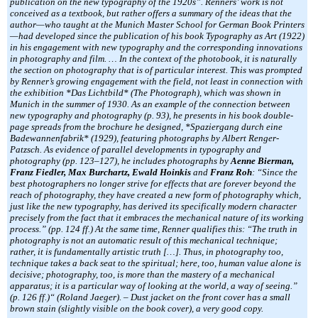
publication on the new typography of the 1920s”. Renners’ work is not
conceived as a textbook, but rather offers a summary of the ideas that the
author—who taught at the Munich Master School for German Book Printers
—had developed since the publication of his book Typography as Art (1922)
in his engagement with new typography and the corresponding innovations
in photography and film. … In the context of the photobook, it is naturally
the section on photography that is of particular interest. This was prompted
by Renner’s growing engagement with the field, not least in connection with
the exhibition *Das Lichtbild* (The Photograph), which was shown in
Munich in the summer of 1930. As an example of the connection between
new typography and photography (p. 93), he presents in his book double-
page spreads from the brochure he designed, *Spaziergang durch eine
Badewannenfabrik* (1929), featuring photographs by Albert Renger-
Patzsch. As evidence of parallel developments in typography and
photography (pp. 123–127), he includes photographs by
Aenne Bierman,
Franz Fiedler, Max Burchartz, Ewald Hoinkis
and
Franz Roh
: “Since the
best photographers no longer strive for effects that are forever beyond the
reach of photography, they have created a new form of photography which,
just like the new typography, has derived its specifically modern character
precisely from the fact that it embraces the mechanical nature of its working
process.” (pp. 124 ff.) At the same time, Renner qualifies this: “The truth in
photography is not an automatic result of this mechanical technique;
rather, it is fundamentally artistic truth […]. Thus, in photography too,
technique takes a back seat to the spiritual; here, too, human value alone is
decisive; photography, too, is more than the mastery of a mechanical
apparatus; it is a particular way of looking at the world, a way of seeing.”
(p. 126 ff.)“ (Roland Jaeger). – Dust jacket on the front cover has a small
brown stain (slightly visible on the book cover), a very good copy.