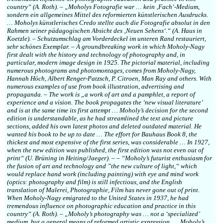
country“ (A. Roth). – „Moholys Fotografie war … kein ‚Fach‘-Medium,
sondern ein allgemeines Mittel des reformierten künstlerischen Ausdrucks.
… Moholys künstlerisches Credo stellte auch die Fotografie absolut in den
Rahmen seiner pädagogischen Absicht des ‚Neuen Sehens‘.“ (A. Haus in
Koetzle). – Schutzumschlag am Vorderdeckel im unteren Rand restauriert,
sehr schönes Exemplar. – A groundbreaking work in which Moholy-Nagy
first dealt with the history and technology of photography and, in
particular, modern image design in 1925. The pictorial material, including
numerous photograms and photomontages, comes from Moholy-Nagy,
Hannah Höch, Albert Renger-Patzsch, P. Citroen, Man Ray and others. With
numerous examples of use from book illustration, advertising and
propaganda. – The work is „a work of art and a pamphlet, a report of
experience and a vision. The book propagates the ‘new visual literature’
and is at the same time its first attempt … Moholy’s decision for the second
edition is understandable, as he had streamlined the text and picture
sections, added his own latest photos and deleted outdated material. He
wanted his book to be up to date … The effort for Bauhaus Book 8, the
thickest and most expensive of the first series, was considerable … In 1927,
when the new edition was published, the first edition was not even out of
print“ (U. Brüning in Heiting/Jaeger). – – “Moholy’s futurist enthusiasm for
the fusion of art and technology and ”the new culture of light,“ which
would replace hand work (including painting) with eye and mind work
(optics: photography and film) is still infectious, and the English
translation of Malerei, Photographie, Film has never gone out of print.
When Moholy-Nagy emigrated to the United States in 1937, he had
tremendous influence on photographic education and practice in this
country“ (A. Roth). – „Moholy’s photography was … not a ‘specialized’
medium, but a general means of reformed artistic expression. … Moholy’s