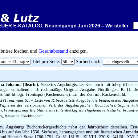
R E-KATALOG: Neueingänge Juni 2026 – Wir stellen aus: Ra
gebnisse löschen und
Gesamtbestand
anzeigen.
Titel pro Seite
:
Sortiert nach
:
ha Johanna (Bearb.).
Neuestes Augsburgisches Kochbuch mit Inbegriff der äl
ungen enthaltend… 3. rechtmäßige Original-Ausgabe. Nördlingen, K. H. Be
S. mit lithogr. Frontispiz (Küchenszene). Ln. der Zeit mit Rückenschild.
XVI röm. num. S.). – Erste von R. bearbeitete Ausgabe, die beiden ersten Ausgab
apieren der verstorbenen Verf. des Augsburgischen Kochbuches, Sophie Jul
 Frontispiz und Titelblatt etwas tintenfleckig, durchgehend teils stärker braunfle
g, Bavarica, Kochbücher
m.
Augsburgs Buchdruckergeschichte nebst den Jahrbüchern derselben. Erst
 bis auf das Jahr 1530. Verfasset, herausgegeben und mit literarischen Anmerku
ad Heinrich Stage 1786-1791. Gr. 8°. [8] Bl., XLVIII, 220 S.; [4] Bl., XVI, 2