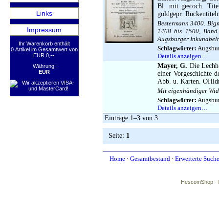
Bl. mit gestoch. Tit
Links
goldgepr. Rückentitel
Bestermann 3400. Bigmo
Impressum
1468 bis 1500, Band I
Augsburger Inkunabeln.
Ihr Warenkorb enthält
Schlagwörter:
Augsbur
0 Artikel im Gesamtwert von
EUR 0,--
Details anzeigen…
Mayer, G.
Die Lechho
Währung:
EUR
einer Vorgeschichte d
Abb. u. Karten. OHldr
Mit eigenhändiger Wid
Schlagwörter:
Augsbur
Details anzeigen…
Einträge 1–3 von 3
Seite:
1
Home
·
Gesamtbestand
·
Erweiterte Such
HescomShop
- 