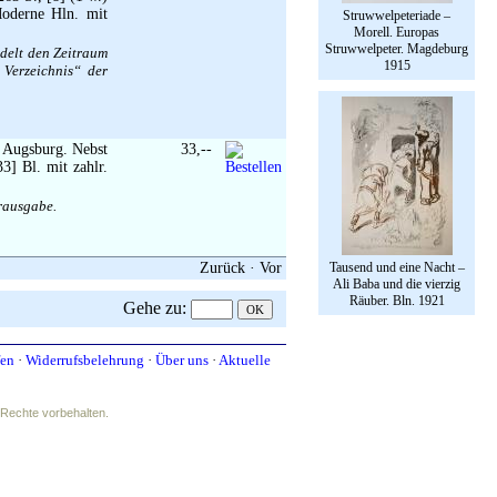
Moderne Hln. mit
Struwwelpeteriade –
Morell. Europas
Struwwelpeter. Magdeburg
ndelt den Zeitraum
1915
 Verzeichnis“ der
t Augsburg. Nebst
33,--
3] Bl. mit zahlr.
rausgabe.
Zurück
·
Vor
Tausend und eine Nacht –
Ali Baba und die vierzig
Räuber. Bln. 1921
Gehe zu
:
fen
·
Widerrufsbelehrung
·
Über uns
·
Aktuelle
e Rechte vorbehalten.