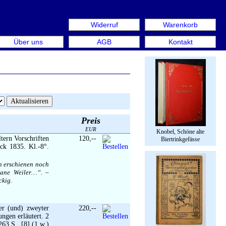
Widerruf
Warenkorb
re Book Week Berlin. Internationale Messe für Bücher & Gr
Über uns
AGB
Kontakt
Preis
EUR
Knobel, Schöne alte
tern Vorschriften
120,--
Biertrinkgefässe
ck 1835. Kl.-8°.
en erschienen noch
iane Weiler…“. –
ckig.
er (und) zweyter
220,--
ngen erläutert. 2
63 S., [8] (1 w.)