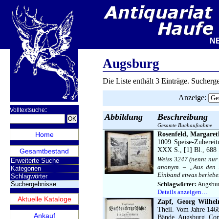
NEUE
Augsburg
Die Liste enthält 3 Einträge. Sucher
Anzeige
:
:
Volltextsuche
Abbildung
Beschreibung
Gesamte Buchaufnahme
Home
Rosenfeld, Margaret
1009 Speise-Zubereit
XXX S., [1] Bl., 688 
Gesamtbestand
Weiss 3247 (nennt nur 
Erweiterte Suche
anonym. – „Aus den P
Kategorien
Einband etwas berieben,
Schlagwörter
Suchergebnisse
Schlagwörter:
Augsbur
Details anzeigen…
Aktuelle Kataloge
Zapf, Georg Wilhel
Theil. Vom Jahre 1468
Ankauf
Bände. Augsburg, Conr