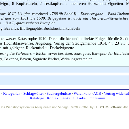
elvign., 8 Kupfertafeln, 2 Textkupfern u. mehreren Holzschnitt-Vignetten. 
n.
re-W. III, 111 (dat. versehentl. 1788 für Band I). – Erste Ausgabe. – Band I beha
I den von 1501 bis 1530. Beigegeben ist auch ein „historisch-literarisches
 – N.a.T., gutes sauberes Exemplar.
g, Bavarica, Bibliographie, Buchdruck, Inkunabeln
chwasser-Katastrophe 1910. Deren direkte und indirekte Folgen für die Stad
es Hochablasswehres. Augsburg, Verlag der Stadtgemeinde 1914. 4°. 23 S., [3
. mit goldgepr. Rückentitel u. Deckelvignette.
mung des Verfassers. – Rücken etwas berieben, sonst gutes Exemplar der Halblede
g, Bavarica, Bayern, Signierte Bücher, Widmungsexemplar
e
·
Kategorien
·
Schlagwörter
·
Suchergebnisse
·
Warenkorb
·
AGB
·
Vertrag widerru
Kataloge
·
Kontakt
·
Ankauf
·
Links
·
Impressum
Das Webshopsystem für Antiquariate und Verlage | © 2006-2026 by
HESCOM-Software
. All