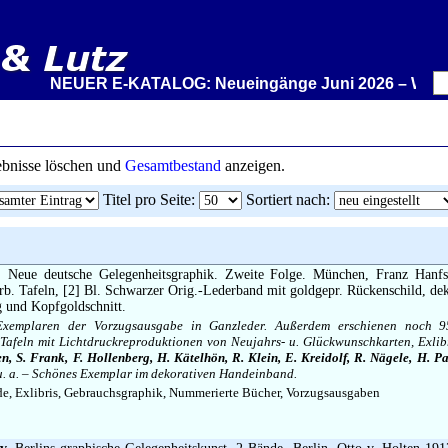
NEUER E-KATALOG: Neueingänge Juni 2026 – Wir stellen
gebnisse löschen und
Gesamtbestand
anzeigen.
Titel pro Seite
:
Sortiert nach
:
.
Neue deutsche Gelegenheitsgraphik. Zweite Folge. München, Franz Hanfs
arb. Tafeln, [2] Bl. Schwarzer Orig.-Lederband mit goldgepr. Rückenschild, de
 und Kopfgoldschnitt.
xemplaren der Vorzugsausgabe in Ganzleder. Außerdem erschienen noch 9
Tafeln mit Lichtdruckreproduktionen von Neujahrs- u. Glückwunschkarten, Exlibr
 S. Frank, F. Hollenberg, H. Kätelhön, R. Klein, E. Kreidolf, R. Nägele, H. Pap
. a. – Schönes Exemplar im dekorativen Handeinband.
e, Exlibris, Gebrauchsgraphik, Nummerierte Bücher, Vorzugsausgaben