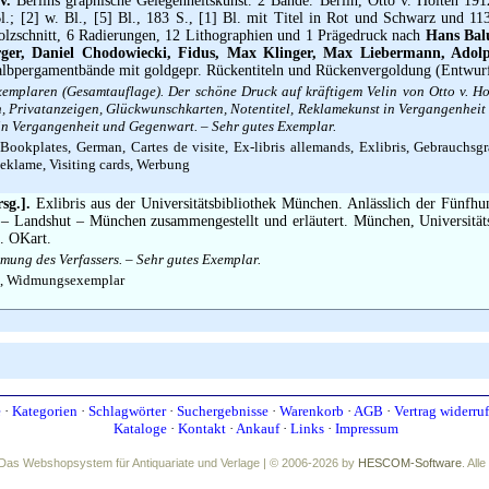
v.
Berlins graphische Gelegenheitskunst. 2 Bände. Berlin, Otto v. Holten 1912
Bl.; [2] w. Bl., [5] Bl., 183 S., [1] Bl. mit Titel in Rot und Schwarz und 113
lzschnitt, 6 Radierungen, 12 Lithographien und 1 Prägedruck nach
Hans Bal
ger, Daniel Chodowiecki, Fidus, Max Klinger, Max Liebermann, Ado
albpergamentbände mit goldgepr. Rückentiteln und Rückenvergoldung (Entwur
emplaren (Gesamtauflage). Der schöne Druck auf kräftigem Velin von Otto v. Holt
n, Privatanzeigen, Glückwunschkarten, Notentitel, Reklamekunst in Vergangenhei
n in Vergangenheit und Gegenwart. – Sehr gutes Exemplar.
Bookplates, German, Cartes de visite, Ex-libris allemands, Exlibris, Gebrauchsgr
eklame, Visiting cards, Werbung
sg.].
Exlibris aus der Universitätsbibliothek München. Anlässlich der Fünfhun
t – Landshut – München zusammengestellt und erläutert. München, Universität
. OKart.
ung des Verfassers. – Sehr gutes Exemplar.
s, Widmungsexemplar
e
·
Kategorien
·
Schlagwörter
·
Suchergebnisse
·
Warenkorb
·
AGB
·
Vertrag widerru
Kataloge
·
Kontakt
·
Ankauf
·
Links
·
Impressum
Das Webshopsystem für Antiquariate und Verlage | © 2006-2026 by
HESCOM-Software
. All