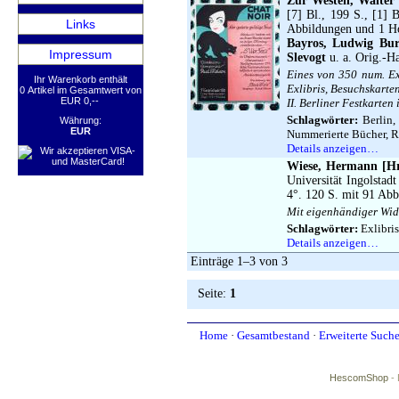
Zur Westen, Walter 
[7] Bl., 199 S., [1] 
Links
Abbildungen und 1 Ho
Bayros, Ludwig Bur
Impressum
Slevogt
u. a. Orig.-H
Eines von 350 num. Ex
Ihr Warenkorb enthält
Exlibris, Besuchskarte
0 Artikel im Gesamtwert von
EUR 0,--
II. Berliner Festkarte
Schlagwörter:
Berlin, 
Währung:
EUR
Nummerierte Bücher, R
Details anzeigen…
Wiese, Hermann [Hr
Universität Ingolstad
4°. 120 S. mit 91 Abb
Mit eigenhändiger Widm
Schlagwörter:
Exlibri
Details anzeigen…
Einträge 1–3 von 3
Seite:
1
Home
·
Gesamtbestand
·
Erweiterte Such
HescomShop
- 