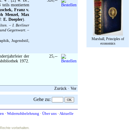
. 4°. [2] w. Bl.,
320,--
 teils montierten
uschek, Franz v.
lph Menzel, Max
f:
E. Doepler
).
en. – I. Berliner
t und Gegenwart. –
Marshall, Principles of
aphik, Jugendstil,
economics
dertjahrfeier der
25,--
sbibliothek 1972.
Zurück
·
Vor
Gehe zu
:
fen
·
Widerrufsbelehrung
·
Über uns
·
Aktuelle
e Rechte vorbehalten.