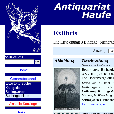
Exlibris
Die Liste enthält 3 Einträge. Sucher
Anzeige
:
:
Volltextsuche
Abbildung
Beschreibung
Gesamte Buchaufnahme
Home
Braungart, Richard
XXVIII S., 86 teils f
und Deckelvergoldung
Gesamtbestand
Eines von 50 num. E
Erweiterte Suche
Halbpergament. – Die 
Kategorien
Coßmann, M. Fingesten,
Schlagwörter
Staeger, O. Wirsching
u
Suchergebnisse
Schlagwörter:
Einbänd
Aktuelle Kataloge
Details anzeigen…
Ankauf