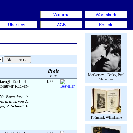
Widerruf
Warenkorb
 aus: Rare Book Week Berlin. Internationale Messe für Bü
Über uns
AGB
Kontakt
Preis
McCartney – Bailey, Paul
EUR
Mccartney
taengl 1921. 4°.
150,--
korativer Rücken-
50 Exemplare in
is u. a. m. von
A.
e, R. Schiestl, F.
Thümmel, Wilhelmine