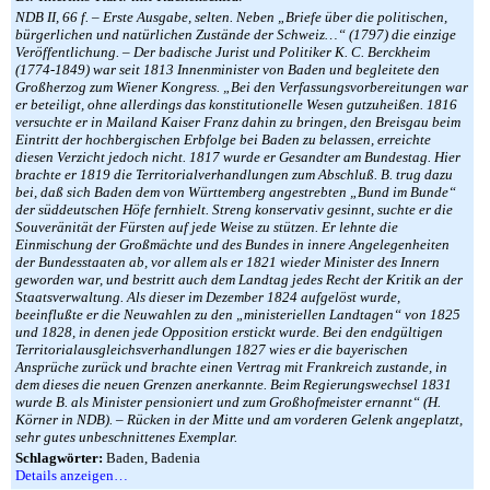
NDB II, 66 f. – Erste Ausgabe, selten. Neben „Briefe über die politischen,
bürgerlichen und natürlichen Zustände der Schweiz…“ (1797) die einzige
Veröffentlichung. – Der badische Jurist und Politiker K. C. Berckheim
(1774-1849) war seit 1813 Innenminister von Baden und begleitete den
Großherzog zum Wiener Kongress. „Bei den Verfassungsvorbereitungen war
er beteiligt, ohne allerdings das konstitutionelle Wesen gutzuheißen. 1816
versuchte er in Mailand Kaiser Franz dahin zu bringen, den Breisgau beim
Eintritt der hochbergischen Erbfolge bei Baden zu belassen, erreichte
diesen Verzicht jedoch nicht. 1817 wurde er Gesandter am Bundestag. Hier
brachte er 1819 die Territorialverhandlungen zum Abschluß. B. trug dazu
bei, daß sich Baden dem von Württemberg angestrebten „Bund im Bunde“
der süddeutschen Höfe fernhielt. Streng konservativ gesinnt, suchte er die
Souveränität der Fürsten auf jede Weise zu stützen. Er lehnte die
Einmischung der Großmächte und des Bundes in innere Angelegenheiten
der Bundesstaaten ab, vor allem als er 1821 wieder Minister des Innern
geworden war, und bestritt auch dem Landtag jedes Recht der Kritik an der
Staatsverwaltung. Als dieser im Dezember 1824 aufgelöst wurde,
beeinflußte er die Neuwahlen zu den „ministeriellen Landtagen“ von 1825
und 1828, in denen jede Opposition erstickt wurde. Bei den endgültigen
Territorialausgleichsverhandlungen 1827 wies er die bayerischen
Ansprüche zurück und brachte einen Vertrag mit Frankreich zustande, in
dem dieses die neuen Grenzen anerkannte. Beim Regierungswechsel 1831
wurde B. als Minister pensioniert und zum Großhofmeister ernannt“ (H.
Körner in NDB). – Rücken in der Mitte und am vorderen Gelenk angeplatzt,
sehr gutes unbeschnittenes Exemplar.
Schlagwörter:
Baden, Badenia
Details anzeigen…