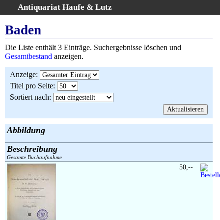
Antiquariat Haufe & Lutz
:
Volltextsuche
Baden
Home
Die Liste enthält 3 Einträge. Suchergebnisse löschen und
Gesamtbestand
Gesamtbestand
anzeigen.
Erweiterte Suche
Anzeige
:
Kategorien
Titel pro Seite
:
Schlagwörter
Sortiert nach
:
Suchergebnisse
Warenkorb
AGB
Abbildung
Widerruf
Beschreibung
Über uns
Gesamte Buchaufnahme
Aktuelle Kataloge
50,--
Kontakt
Ankauf
Links