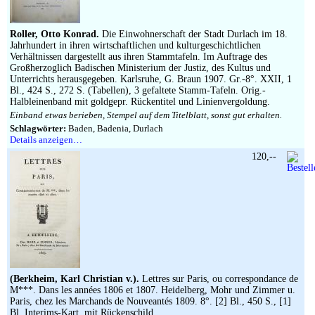
Impressum
Roller, Otto Konrad.
Die Einwohnerschaft der Stadt Durlach im 18.
Jahrhundert in ihren wirtschaftlichen und kulturgeschichtlichen
Verhältnissen dargestellt aus ihren Stammtafeln. Im Auftrage des
Großherzoglich Badischen Ministerium der Justiz, des Kultus und
Unterrichts herausgegeben. Karlsruhe, G. Braun 1907. Gr.-8°. XXII, 1
Bl., 424 S., 272 S. (Tabellen), 3 gefaltete Stamm-Tafeln. Orig.-
Halbleinenband mit goldgepr. Rückentitel und Linienvergoldung.
Einband etwas berieben, Stempel auf dem Titelblatt, sonst gut erhalten.
Schlagwörter:
Baden, Badenia, Durlach
Details anzeigen…
120,--
(Berkheim, Karl Christian v.).
Lettres sur Paris, ou correspondance de
M***. Dans les années 1806 et 1807. Heidelberg, Mohr und Zimmer u.
Paris, chez les Marchands de Nouveantés 1809. 8°. [2] Bl., 450 S., [1]
Bl. Interims-Kart. mit Rückenschild.