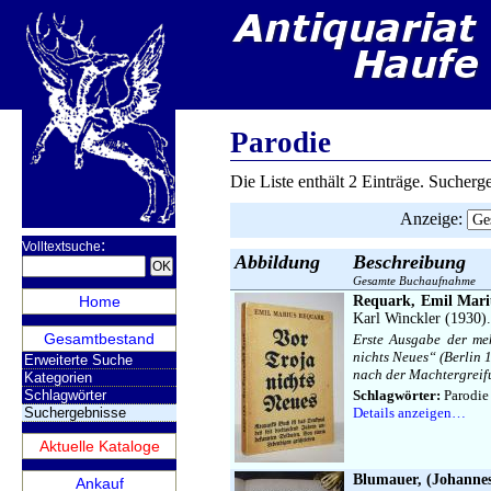
Parodie
Die Liste enthält 2 Einträge. Sucher
Anzeige
:
:
Volltextsuche
Abbildung
Beschreibung
Gesamte Buchaufnahme
Home
Requark, Emil Mariu
Karl Winckler (1930).
Gesamtbestand
Erste Ausgabe der me
nichts Neues“ (Berlin 1
Erweiterte Suche
nach der Machtergreifu
Kategorien
Schlagwörter
Schlagwörter:
Parodie
Suchergebnisse
Details anzeigen…
Aktuelle Kataloge
Blumauer, (Johannes
Ankauf