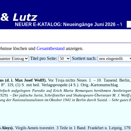
NEUER E-KATALOG: Neueingänge Juni 2026 – Wir stelle
gebnisse löschen und
Gesamtbestand
anzeigen.
Titel pro Seite
:
Sortiert nach
:
s (d. i. Max Josef Wolff).
Vor Troja nichts Neues. 1. – 10. Tausend. Berlin
 8°. 119, (1) S. mit beil. Verlagsprospekt (4 S.). Orig.-Kartonumschlag.
hrfach aufgelegten Parodie auf Erich Maria Remarques berühmten Antikriegs
929). – Der jüdische Jurist, Schriftsteller und Shakespeare-Übersetzer M. J. Wolff
ng der Nationalsozialisten im Oktober 1941 in Berlin durch Suizid. – Sehr gutes 
 Aloys).
Virgils Aeneis travestirt. 3 Teile in 1 Band. Frankfurt u. Leipzig, 179