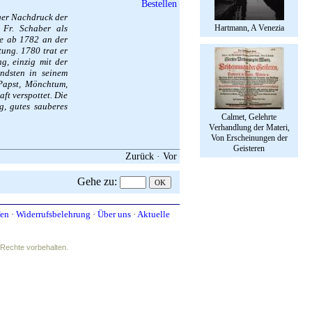
iger Nachdruck der
 Fr. Schaber als
Hartmann, A Venezia
te ab 1782 an der
tung. 1780 trat er
g, einzig mit der
ndsten in seinem
Papst, Mönchtum,
ft verspottet. Die
g, gutes sauberes
Calmet, Gelehrte
Verhandlung der Materi,
Von Erscheinungen der
Geisteren
Zurück
·
Vor
Gehe zu
:
fen
·
Widerrufsbelehrung
·
Über uns
·
Aktuelle
e Rechte vorbehalten.