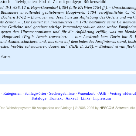
estoch. Titelvignetten. Pbd. d. Zt. mit goldgepr. Rückenschild.
oed. IV,1, 636, 12 u. Hayn-Gotendorf I, 384 (alle EA Wien 1784 ff.). – Unrechtmäss
Blumauers unvollendet gebliebenem Hauptwerk; 1794 veröffentlichte C. W.
t Büchern 10-12 – Blumauer war Jesuit bis zur Aufhebung des Ordens und wirk
ls Zensor. – „Der Beitritt zur Freimaurerei um 1781 bestimmte seine Geistesrich
 Seine Gedichte sind gereimte witzige Verstandesprodukte ohne wahre Empfindun
gegen den Ultramontanismus und für die Aufklärung erfüllt, was am blende
 Hauptwerk ›Virgils Aeneis travestiert‹ … zum Ausdruck kam. Darin hat B. 
- und Amulettschacherei und, was sonst auf dem Index des Josefinismus stand, bosha
avestie, Vorbild schwächerer, dauert an“ (NDB II, 326). – Einband etwas flecki
 Satire
e
·
Kategorien
·
Schlagwörter
·
Suchergebnisse
·
Warenkorb
·
AGB
·
Vertrag widerru
Kataloge
·
Kontakt
·
Ankauf
·
Links
·
Impressum
Das Webshopsystem für Antiquariate und Verlage | © 2006-2026 by
HESCOM-Software
. All