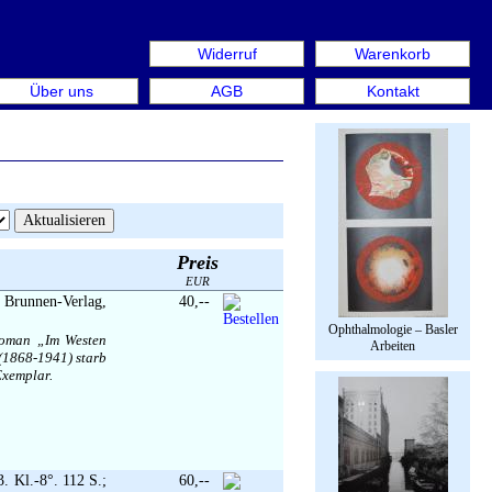
Widerruf
Warenkorb
n aus: Rare Book Week Berlin. Internationale Messe für Bü
Über uns
AGB
Kontakt
Preis
EUR
, Brunnen-Verlag,
40,--
Ophthalmologie – Basler
roman „Im Westen
Arbeiten
 (1868-1941) starb
Exemplar.
3. Kl.-8°. 112 S.;
60,--