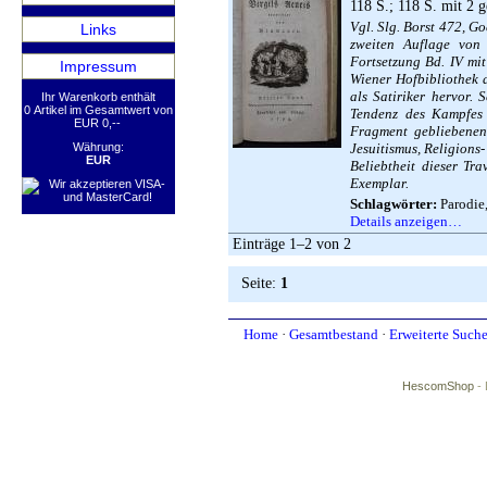
118 S.; 118 S. mit 2 g
Vgl. Slg. Borst 472, G
Links
zweiten Auflage von 
Fortsetzung Bd. IV mi
Impressum
Wiener Hofbibliothek a
als Satiriker hervor.
Ihr Warenkorb enthält
0 Artikel im Gesamtwert von
Tendenz des Kampfes 
EUR 0,--
Fragment gebliebenen
Währung:
Jesuitismus, Religions
EUR
Beliebtheit dieser Tr
Exemplar.
Schlagwörter:
Parodie,
Details anzeigen…
Einträge 1–2 von 2
Seite:
1
Home
·
Gesamtbestand
·
Erweiterte Such
HescomShop
- 