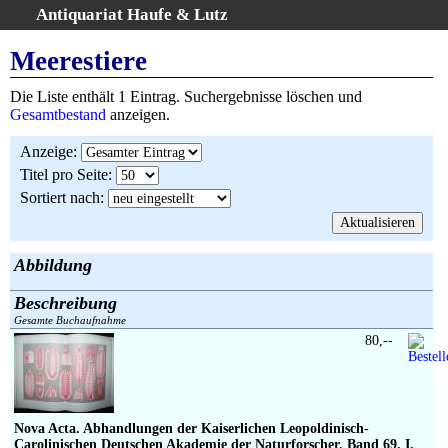
Antiquariat Haufe & Lutz
:
Volltextsuche
Meerestiere
Home
Die Liste enthält 1 Eintrag. Suchergebnisse löschen und
Gesamtbestand
Gesamtbestand
anzeigen.
Erweiterte Suche
Anzeige
:
Kategorien
Titel pro Seite
:
Schlagwörter
Sortiert nach
:
Suchergebnisse
Warenkorb
AGB
Abbildung
Widerruf
Beschreibung
Über uns
Gesamte Buchaufnahme
Aktuelle Kataloge
80,--
Kontakt
Ankauf
Links
Nova Acta. Abhandlungen der Kaiserlichen Leopoldinisch-
Carolinischen Deutschen Akademie der Naturforscher, Band 69. I.