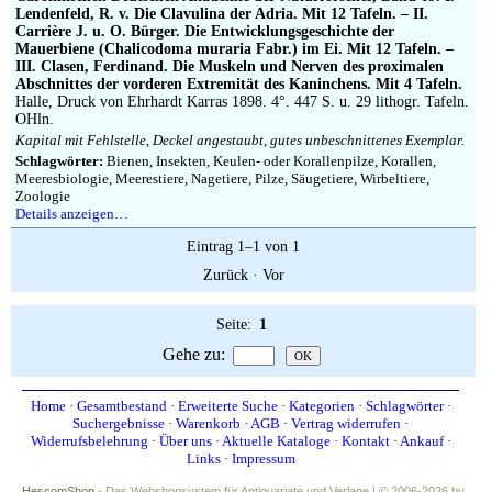
Impressum
Lendenfeld, R. v. Die Clavulina der Adria. Mit 12 Tafeln. – II.
Carrière J. u. O. Bürger. Die Entwicklungsgeschichte der
Mauerbiene (Chalicodoma muraria Fabr.) im Ei. Mit 12 Tafeln. –
III. Clasen, Ferdinand. Die Muskeln und Nerven des proximalen
Abschnittes der vorderen Extremität des Kaninchens. Mit 4 Tafeln.
Halle, Druck von Ehrhardt Karras 1898. 4°. 447 S. u. 29 lithogr. Tafeln.
OHln.
Kapital mit Fehlstelle, Deckel angestaubt, gutes unbeschnittenes Exemplar.
Schlagwörter:
Bienen, Insekten, Keulen- oder Korallenpilze, Korallen,
Meeresbiologie, Meerestiere, Nagetiere, Pilze, Säugetiere, Wirbeltiere,
Zoologie
Details anzeigen…
Eintrag 1–1 von 1
Zurück
·
Vor
Seite:
1
Gehe zu
:
Home
·
Gesamtbestand
·
Erweiterte Suche
·
Kategorien
·
Schlagwörter
·
Suchergebnisse
·
Warenkorb
·
AGB
·
Vertrag widerrufen
·
Widerrufsbelehrung
·
Über uns
·
Aktuelle Kataloge
·
Kontakt
·
Ankauf
·
Links
·
Impressum
HescomShop
- Das Webshopsystem für Antiquariate und Verlage | © 2006-2026 by