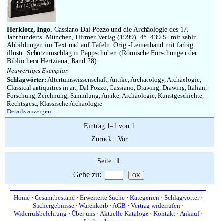
Impressum
Herklotz, Ingo.
Cassiano Dal Pozzo und die Archäologie des 17.
Jahrhunderts. München, Hirmer Verlag (1999). 4°. 439 S. mit zahlr.
Abbildungen im Text und auf Tafeln. Orig.-Leinenband mit farbig
illustr. Schutzumschlag in Pappschuber. (Römische Forschungen der
Bibliotheca Hertziana, Band 28).
Neuwertiges Exemplar.
Schlagwörter:
Altertumswissenschaft, Antike, Archaeology, Archäologie,
Classical antiquities in art, Dal Pozzo, Cassiano, Drawing, Drawing, Italian,
Forschung, Zeichnung, Sammlung, Antike, Archäologie, Kunstgeschichte,
Rechtsgesc, Klassische Archäologie
Details anzeigen…
Eintrag 1–1 von 1
Zurück
·
Vor
Seite:
1
Gehe zu
:
Home
·
Gesamtbestand
·
Erweiterte Suche
·
Kategorien
·
Schlagwörter
·
Suchergebnisse
·
Warenkorb
·
AGB
·
Vertrag widerrufen
·
Widerrufsbelehrung
·
Über uns
·
Aktuelle Kataloge
·
Kontakt
·
Ankauf
·