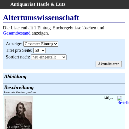
Antiquariat Haufe & Lutz
:
Volltextsuche
Altertumswissenschaft
Home
Die Liste enthält 1 Eintrag. Suchergebnisse löschen und
Gesamtbestand
Gesamtbestand
anzeigen.
Erweiterte Suche
Anzeige
:
Kategorien
Titel pro Seite
:
Schlagwörter
Sortiert nach
:
Suchergebnisse
Warenkorb
AGB
Abbildung
Widerruf
Beschreibung
Über uns
Gesamte Buchaufnahme
Aktuelle Kataloge
140,--
Kontakt
Ankauf
Links