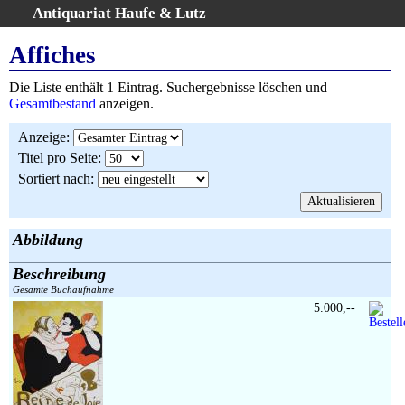
Antiquariat Haufe & Lutz
:
Volltextsuche
Affiches
Home
Die Liste enthält 1 Eintrag. Suchergebnisse löschen und
Gesamtbestand
Gesamtbestand
anzeigen.
Erweiterte Suche
Anzeige
:
Kategorien
Titel pro Seite
:
Schlagwörter
Sortiert nach
:
Suchergebnisse
Warenkorb
AGB
Abbildung
Widerruf
Beschreibung
Über uns
Gesamte Buchaufnahme
Aktuelle Kataloge
5.000,--
Kontakt
Ankauf
Links