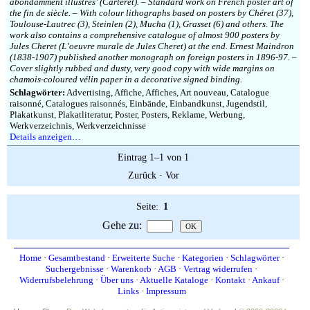
abondamment illustrés’ (Carteret). – Standard work on French poster art of
the fin de siècle. – With colour lithographs based on posters by Chéret (37),
Toulouse-Lautrec (3), Steinlen (2), Mucha (1), Grasset (6) and others. The
work also contains a comprehensive catalogue of almost 900 posters by
Jules Cheret (L’oeuvre murale de Jules Cheret) at the end. Ernest Maindron
(1838-1907) published another monograph on foreign posters in 1896-97. –
Cover slightly rubbed and dusty, very good copy with wide margins on
chamois-coloured vélin paper in a decorative signed binding.
Schlagwörter:
Advertising, Affiche, Affiches, Art nouveau, Catalogue
raisonné, Catalogues raisonnés, Einbände, Einbandkunst, Jugendstil,
Plakatkunst, Plakatliteratur, Poster, Posters, Reklame, Werbung,
Werkverzeichnis, Werkverzeichnisse
Details anzeigen…
Eintrag 1–1 von 1
Zurück
·
Vor
Seite:
1
Gehe zu
:
Home
·
Gesamtbestand
·
Erweiterte Suche
·
Kategorien
·
Schlagwörter
·
Suchergebnisse
·
Warenkorb
·
AGB
·
Vertrag widerrufen
·
Widerrufsbelehrung
·
Über uns
·
Aktuelle Kataloge
·
Kontakt
·
Ankauf
·
Links
·
Impressum