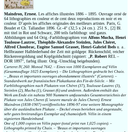
Impressum
Maindron, Ernest.
Les affiches illustrées 1886 – 1895. Ouvrage orné de
64 lithographies en couleur et de cent deux reproductions en noir et en
couleur. D’après les affiches originales des meilleurs artistes. Paris, G.
Boudet et Ch. Tallandier 1896. Gr.-4° (32,5 x 24 cm.). 251 S., [2] Bl.
mit titel in Rot und Schwarz, 200 teils farblithogr. und ganzs.
Abbildungen und 64 Orig.-Farblithographien von
Alfons Mucha, Henri
Toulouse-Lautrec, Théophile-Alexandre Steinlen, Jules Chéret,
Alfred Choubrac, Eugène Samuel Grasset, Henri-Gabriel Ibels
u. a..
Hellbrauner Halblederband der Zeit mit goldgepr. Rückenschild, reicher
Rückenvergoldung und Kopfgoldschnitt (signiert: „
P. Robert
REL –
DOR 1897“, farbig illustr. Orig.-Umschlag beigebunden).
Carteret IV, 260. Monod 7642. – Eines von 1000 Exemplaren auf Vélin
(Gesamtauflage 1025 Exemplare). – Die Lithographien gedruckt bei Chaix.
– „Beaux et importants ouvrages abondamment illustrés“ (Carteret). –
Standardwerk zur französischen Plakatkunst des Fin-de-Siècle. – Mit
Farblithographien nach Plakaten von Chéret (37), Toulouse-Lautrec (3),
Steinlen (2), Mucha (1), Grasset (6) und anderen. Außerdem enthält das
Werk am Ende ein nahezu 900 Nummern umfassendes Gesamtverzeichnis der
Plakate von Jules Cheret (L’oeuvre murale de Jules Cheret). Ernest
Maindron (1838-1907) veröffentlichte 1896-97 eine weitere Monographie
über die ausländischen Plakate. – Deckel etwas berieben und angestaubt,
sehr gutes breitrandiges Exemplar auf chamoisfarb. Vélin in einem
signierten Handeinband.
One of 1,000 copies on Vélin paper (total print run 1,025 copies). –
Lithographs printed by Chaix. – ‘Beaux et importants ouvrages