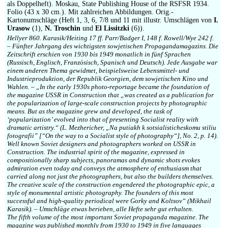
als Doppelheft). Moskau, State Publishing House of the RSFSR 1934.
Folio (43 x 30 cm.). Mit zahlreichen Abbildungen. Orig.-
Kartonumschläge (Heft 1, 3, 6, 7/8 und 11 mit illustr. Umschlägen von
I.
Urasow
(1),
N. Troschin
und
El Lissitzki
(6)).
Hellyer 860. Karasik/Heiting 17 ff. Parr/Badger I, 148 f. Rowell/Wye 242 f.
– Fünfter Jahrgang des wichtigsten sowjetischen Propagandamagazins. Die
Zeitschrift erschien von 1930 bis 1949 monatlich in fünf Sprachen
(Russisch, Englisch, Französisch, Spanisch und Deutsch). Jede Ausgabe war
einem anderen Thema gewidmet, beispielsweise Lebensmittel- und
Industrieproduktion, der Republik Georgien, dem sowjetischen Kino und
Wahlen. – „In the early 1930s photo-reportage became the foundation of
the magazine USSR in Construction that „was created as a publication for
the popularization of large-scale construction projects by photographic
means. But as the magazine grew and developed, the task of
‘popularization’ evolved into that of presenting Socialist reality with
dramatic artistry.“ (L. Mezhericher, „Na putiakh k sotsialisticheskomu stiliu
fotografii” [“On the way to a Socialist style of photography“], No. 2, p. 14).
Well known Soviet designers and photographers worked on USSR in
Construction. The industrial spirit of the magazine, expressed in
compositionally sharp subjects, panoramas and dynamic shots evokes
admiration even today and conveys the atmosphere of enthusiasm that
carried along not just the photographers, but also the builders themselves.
The creative scale of the construction engendered the photographic epic, a
style of monumental artistic photography. The founders of this most
successful and high-quality periodical were Gorky and Koltsov“ (Mikhail
Karasik). – Umschläge etwas berieben, alle Hefte sehr gut erhalten.
The fifth volume of the most important Soviet propaganda magazine. The
magazine was published monthly from 1930 to 1949 in five languages