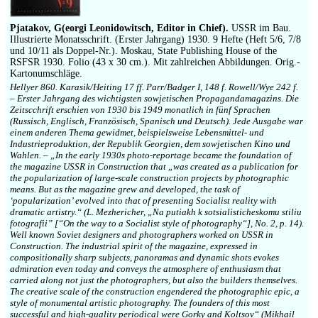
Pjatakov, G(eorgi Leonidowitsch, Editor in Chief).
USSR im Bau.
Illustrierte Monatsschrift. (Erster Jahrgang) 1930. 9 Hefte (Heft 5/6, 7/8
und 10/11 als Doppel-Nr.). Moskau, State Publishing House of the
RSFSR 1930. Folio (43 x 30 cm.). Mit zahlreichen Abbildungen. Orig.-
Kartonumschläge.
Hellyer 860. Karasik/Heiting 17 ff. Parr/Badger I, 148 f. Rowell/Wye 242 f.
– Erster Jahrgang des wichtigsten sowjetischen Propagandamagazins. Die
Zeitscchrift erschien von 1930 bis 1949 monatlich in fünf Sprachen
(Russisch, Englisch, Französisch, Spanisch und Deutsch). Jede Ausgabe war
einem anderen Thema gewidmet, beispielsweise Lebensmittel- und
Industrieproduktion, der Republik Georgien, dem sowjetischen Kino und
Wahlen. – „In the early 1930s photo-reportage became the foundation of
the magazine USSR in Construction that „was created as a publication for
the popularization of large-scale construction projects by photographic
means. But as the magazine grew and developed, the task of
‘popularization’ evolved into that of presenting Socialist reality with
dramatic artistry.“ (L. Mezhericher, „Na putiakh k sotsialisticheskomu stiliu
fotografii” [“On the way to a Socialist style of photography“], No. 2, p. 14).
Well known Soviet designers and photographers worked on USSR in
Construction. The industrial spirit of the magazine, expressed in
compositionally sharp subjects, panoramas and dynamic shots evokes
admiration even today and conveys the atmosphere of enthusiasm that
carried along not just the photographers, but also the builders themselves.
The creative scale of the construction engendered the photographic epic, a
style of monumental artistic photography. The founders of this most
successful and high-quality periodical were Gorky and Koltsov“ (Mikhail