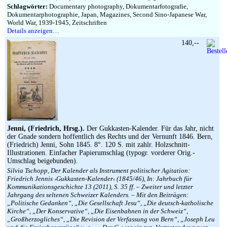
Schlagwörter:
Documentary photography, Dokumentarfotografie,
Dokumentarphotographie, Japan, Magazines, Second Sino-Japanese War,
World War, 1939-1945, Zeitschriften
Details anzeigen…
140,--
Jenni, (Friedrich, Hrsg.).
Der Gukkasten-Kalender. Für das Jahr, nicht
der Gnade sondern hoffentlich des Rechts und der Vernunft 1846. Bern,
(Friedrich) Jenni, Sohn 1845. 8°. 120 S. mit zahlr. Holzschnitt-
Illustrationen. Einfacher Papierumschlag (typogr. vorderer Orig.-
Umschlag beigebunden).
Silvia Tschopp, Der Kalender als Instrument politischer Agitation:
Friedrich Jennis ›Gukkasten-Kalender‹ (1845/46), In: Jahrbuch für
Kommunikationsgeschichte 13 (2011), S. 35 ff. – Zweiter und letzter
Jahrgang des seltenen Schweizer Kalenders. – Mit den Beiträgen:
„Politische Gedanken“, „Die Gesellschaft Jesu“, „Die deutsch-katholische
Kirche“, „Der Konservative“, „Die Eisenbahnen in der Schweiz“,
„Großherzogliches“, „Die Revision der Verfassung von Bern“, „Joseph Leu