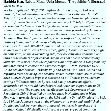
Hashida Ken, Tabata Masa, Ueda Mutsuo
. The publisher’s illustrated
paper covers.
See Heiting/Ryuichi 99 ff. (″Shinajihen shashin zenshu, jo: Hokushi
sensen“; Second Sino-Japanese War. Photographs Collection, Vol 1-6“
Tokyo 1937). – A rare Japanese weekly newspaper featuring photographic
records from the Second Sino-Japanese War. – „On 7 July 1937, an incident
occurred at the Marco Polo Bridge, during which Japanese and Chinese
soldiers exchanged fire. Whether this incident was provoked by Japan is a
matter of debate. This incident marked the start of the Second Sino-
Japanese War. The Japanese had expected a swift victory, but the Second
Battle of Shanghai lasted unexpectedly long and claimed numerous
casualties. Around 200,000 Japanese and an unknown number of Chinese
soldiers were embroiled in fierce street fighting. Casualties were very high
on both sides; on the Kuomintang side, they are estimated at around one
third of the soldiers fit for combat. Japan was not able to secure victory
until mid-November, when the Japanese 10th Army landed in Hangzhou Bay
and threatened to encircle the Chinese troops. … On 9 December 1941,
China declared war on Germany, Italy and Japan. Until then, China had
refrained from declaring war because, under international law, this would
have allowed Japan to impose a blockade on all Chinese ports, thereby
cutting off Chinese supplies by sea, and partly because an official
declaration of war would have jeopardised American support due to US
neutrality laws. The puppet regime (Reorganised Government of the
Republic of China) installed by the Japanese in Nanjing under Wang
Jingwei, in turn, declared war on the USA and the United Kingdom in 1943.
In 1944, the Japanese went on the offensive once more and established a
fragile land link between their conquered territories in northern and
southern China“ (Wikipedia). – All issues are in very good condition.