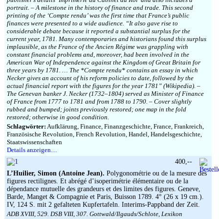
portrait. – A milestone in the history of finance and trade. This second
printing of the ‘Compte rendu’ was the first time that France’s public
finances were presented to a wide audience. “It also gave rise to
considerable debate because it reported a substantial surplus for the
current year, 1781. Many contemporaries and historians found this surplus
implausible, as the France of the Ancien Régime was grappling with
constant financial problems and, moreover, had been involved in the
American War of Independence against the Kingdom of Great Britain for
three years by 1781. … The *Compte rendu* contains an essay in which
Necker gives an account of his reform policies to date, followed by the
actual financial report with the figures for the year 1781” (Wikipedia). –
The Genevan banker J. Necker (1732–1804) served as Minister of Finance
of France from 1777 to 1781 and from 1788 to 1790. – Cover slightly
rubbed and bumped; joints previously restored; one map in the fold
restored; otherwise in good condition.
Schlagwörter:
Aufklärung, Finance, Finanzgeschichte, France, Frankreich,
Französische Revolution, French Revolution, Handel, Handelsgeschichte,
Staatswissenschaften
Details anzeigen…
400,--
L’Huilier, Simon (Antoine Jean).
Polygonométrie ou de la mesure des
figures rectilignes. Et abrégé d’isoperimétrie élémentaire ou de la
dépendance mutuelle des grandeurs et des limites des figures. Geneve,
Barde, Manget & Compagnie et Paris, Buisson 1789. 4° (26 x 19 cm.).
IV, 124 S. mit 2 gefalteten Kupfertafeln. Interims-Pappband der Zeit.
ADB XVIII, 529. DSB VIII, 307. Gottwald/Ilgauds/Schlote, Lexikon