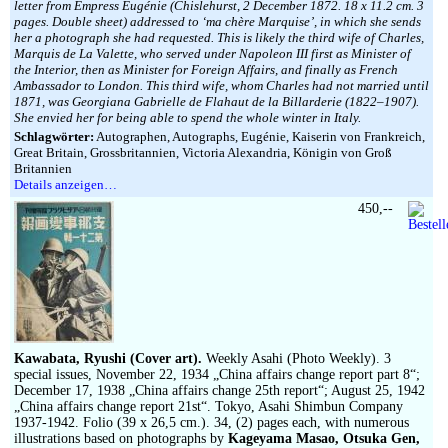
letter from Empress Eugénie (Chislehurst, 2 December 1872. 18 x 11.2 cm. 3
pages. Double sheet) addressed to ‘ma chère Marquise’, in which she sends
her a photograph she had requested. This is likely the third wife of Charles,
Marquis de La Valette, who served under Napoleon III first as Minister of
the Interior, then as Minister for Foreign Affairs, and finally as French
Ambassador to London. This third wife, whom Charles had not married until
1871, was Georgiana Gabrielle de Flahaut de la Billarderie (1822–1907).
She envied her for being able to spend the whole winter in Italy.
Schlagwörter:
Autographen, Autographs, Eugénie, Kaiserin von Frankreich,
Great Britain, Grossbritannien, Victoria Alexandria, Königin von Groß
Britannien
Details anzeigen…
450,--
Kawabata, Ryushi (Cover art).
Weekly Asahi (Photo Weekly). 3
special issues, November 22, 1934 „China affairs change report part 8“;
December 17, 1938 „China affairs change 25th report“; August 25, 1942
„China affairs change report 21st“. Tokyo, Asahi Shimbun Company
1937-1942. Folio (39 x 26,5 cm.). 34, (2) pages each, with numerous
illustrations based on photographs by
Kageyama Masao, Otsuka Gen,