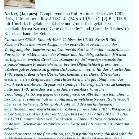
Necker, (Jacques).
Compte rendu au Roi. Au mois de Janvier 1781.
Paris, L’Imprimerie Royal 1781. 4° (24,5 x 19,5 cm.). [2] Bl., 116 S.
mit 1 mehrfach gefalteten Tabelle und 2 mehrfach gefalteten
handkolorierten Karten (″Carte de Gabelles“ und „Carte des Traites“).).
Kalbslederband der Zeit.
Cioranescu 47908. Einaudi 4094. Goldsmiths 12183. Kress B. 360. –
Zweiter Druck der ersten Ausgabe; der erste Druck erschien mit der
Verlagsangabe „Imprimerie du Cabinet du Roi“ und enthält zusätzlich ein
Portrait. – Ein Meilenstein der Finanz- und Handelsgeschichte. Mit dem
vorliegenden zweiten Druck des „Compte rendu“ wurden erstmals die
Staats-Finanzen Frankreichs einer breiten Öffentlichkeit präsentiert.
„Zudem gab er Anlass zu großen Diskussionen, weil er für das aktuelle Jahr
1781 einen ordentlichen Überschuss konstatierte. Dieser Überschuss
erschien vielen Zeitgenossen und Historikern nicht glaubhaft, weil das
Frankreich des Ancien Régime mit ständigen Finanzproblemen zu kämpfen
hatte und 1781 überdies seit drei Jahren am Amerikanischen
Unabhängigkeitskrieg gegen das Königreich Großbritannien teilnahm. …
Der Compte rendu enthält einen Aufsatz, in welchem Necker Rechenschaft
über seine bisherige Reformpolitik gibt, und den nachfolgenden
eigentlichen Finanzbericht mit den Zahlen für das Jahr 1781“ (Wikipedia).
– Der Genfer Bankier J. Necker (1732-1804) war 1777 bis 1781 und 1788
bis 1790 Finanzminister von Frankreich. – Einband etwas berieben und
bestossen, Gelenke alt restauriert, eine Karte im Falz restauriert, sonst gut
erhalten.
Second printing of the first edition; the first printing was published with the
publisher’s details ‘Imprimerie du Cabinet du Roi’ and also includes a