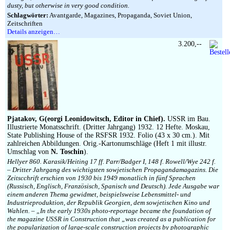
dusty, but otherwise in very good condition.
Schlagwörter:
Avantgarde, Magazines, Propaganda, Soviet Union,
Zeitschriften
Details anzeigen…
3.200,--
Pjatakov, G(eorgi Leonidowitsch, Editor in Chief).
USSR im Bau.
Illustrierte Monatsschrift. (Dritter Jahrgang) 1932. 12 Hefte. Moskau,
State Publishing House of the RSFSR 1932. Folio (43 x 30 cm.). Mit
zahlreichen Abbildungen. Orig.-Kartonumschläge (Heft 1 mit illustr.
Umschlag von
N. Toschin
).
Hellyer 860. Karasik/Heiting 17 ff. Parr/Badger I, 148 f. Rowell/Wye 242 f.
– Dritter Jahrgang des wichtigsten sowjetischen Propagandamagazins. Die
Zeitscchrift erschien von 1930 bis 1949 monatlich in fünf Sprachen
(Russisch, Englisch, Französisch, Spanisch und Deutsch). Jede Ausgabe war
einem anderen Thema gewidmet, beispielsweise Lebensmittel- und
Industrieproduktion, der Republik Georgien, dem sowjetischen Kino und
Wahlen. – „In the early 1930s photo-reportage became the foundation of
the magazine USSR in Construction that „was created as a publication for
the popularization of large-scale construction projects by photographic