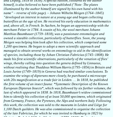
and Leipzig, 1818 to 1838). A special edition, coloured by the author
himself, is also believed to have been published (“Note: The plates
illuminated by the author himself are signed by his own hand with his
name” – reverse of title page). – Johann Wilhelm Meigen (1764–1845)
“developed an interest in nature at a young age and began collecting
butterflies at the age of ten. He received his early education in mathematics
and, above all, in French. In Aachen, he began an apprenticeship with the
merchant Pelzer in 1784. A cousin of his, the wool merchant Johann
Matthias Baumhauer (1759–1818), was a passionate entomologist and
owned a sizeable collection, particularly of butterflies. Soon, the young
Meigen was helping him look after his collection, which comprised some
1,200 specimens. He began to adopt a more scientific approach and
managed to obtain several works on entomology to aid in the identification
of species, including those by Johan Christian Fabricius (1745–1808). He
made his first scientific observations, particularly of the venation of flies’
wings, thereby calling into question the genera defined by Linnaeus,
without realising that Thaddeus William Harris (1795–1856) in Britain and
Louis Jurine (1749–1819) in Geneva had reached similar conclusions. To
examine the wings of dipterans more closely, he purchased a microscope
with 20x magnification at a trade fair in Leiden. … In 1818, he published
the first volume of an insect fauna: *Systematic Description of the Known
European Dipteran Insects*, which was followed by six further volumes, the
last of which appeared in 1838. In 1818, Baumhauer’s widow commissioned
him to identify his collection of at least 50,000 specimens, which originated
from Germany, France, the Pyrenees, the Alps and northern Italy. Following
this work, the collection was sold to the museums in Leiden and Liège for
1,100 Dutch guilders. He was also commissioned to organise the collection
of the late Fabricius, for which he was invited to Hamburg in 1823 by