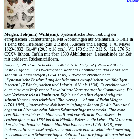
Meigen, Joh(ann) Wilh(elm).
Systematische Beschreibung der
europäischen Schmetterlinge. Mit Abbildungen auf Steintafeln. 3 Teile in
1 Band und Tafelband (zus. 2 Bände). Aachen und Leipzig, J. A. Mayer
1829-1832. Gr.-8° (20,5 x 18 cm.). VI, 170 S.; IV, 212 S.; [2], 276 S.;
CXXV lithogr. Tafeln mit über 1500 Abbildungen. Leinenbände der Zeit
mit goldgepr. Rückenschildern.
Hagen I, 529. Horn-Schenkling 14872. NDB XVI, 652 f. Nissen ZBI 2775. –
Erste Ausgabe. – Das zweite große Werk des Entomologen und Botanikers
Johann Wilhelm Meigen (1764-1845). Außerdem erschien noch
„Systematische Beschreibung der bekannten europäischen zweiflügligen
Insecten“ (7 Bände, Aachen und Leipzig 1818 bis 1838). Es erschien wohl
auch eine vom Verfasser selbst kolorierte Vorzugsausgabe (″Anmerkung. Die
vom Verfasser selbst illuminirten Tafeln sind von ihm eigenhändig mit
seinem Namen unterschrieben“ Titel verso). – Johann Wilhelm Meigen
(1764-1845) „interessierte sich bereits in jungen Jahren für die Natur und
begann im Alter von zehn Jahren Schmetterlinge zu sammeln. Eine erste
Ausbildung erhielt er in Mathematik und vor allem in Französisch. In
Aachen ging er ab 1784 bei dem Händler Pelzer in die Lehre. Ein Vetter von
ihm, der Wollhändler Johann Matthias Baumhauer (1759–1818), war
leidenschaftlicher Insektenforscher und besaß eine ansehnliche Sammlung,
insbesondere von Schmetterlingen. Bald half ihm der junge Meigen bei der