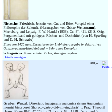
Nietzsche, Friedrich.
Jenseits von Gut und Böse. Vorspiel einer
Philosophie der Zukunft. (Herausgeben von
Oskar Weitzmann
).
Meersburg und Leipzig, F. W. Hendel (1938). Gr.-8°. 421, (2) S. Orig.-
Pergamentband mit goldgepr. Rücken- und Deckeltitel (von
H. Sperling
und
C. H. Schwabe
).
Eines von 1425 num. Exemplaren der Liebhaberausgabe im dekorativen
Ganzpergament-Handeinband. – Sehr gutes Exemplar.
Schlagwörter:
Nummerierte Bücher, Vorzugsausgaben
Details anzeigen…
280,--
Gruber, Wenzel.
Dissertatio inauguralis anatomica sistens Anatomiam
monstri bicorporei (thoraco-gastro-didymi-singularis)… Prag, Theophil
Haase, Söhne 1844. 4° (28,5 x 21,5 cm.). VI, [1] Bl., 52 S. und 6