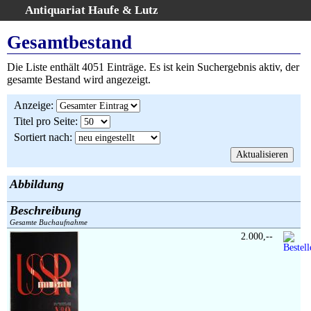
Antiquariat Haufe & Lutz
:
Volltextsuche
Gesamtbestand
Home
Die Liste enthält 4051 Einträge. Es ist kein Suchergebnis aktiv, der
Gesamtbestand
gesamte Bestand wird angezeigt.
Erweiterte Suche
Anzeige
:
Kategorien
Titel pro Seite
:
Schlagwörter
Sortiert nach
:
Warenkorb
AGB
Widerruf
Abbildung
Über uns
Beschreibung
Aktuelle Kataloge
Gesamte Buchaufnahme
2.000,--
Kontakt
Ankauf
Links
Impressum