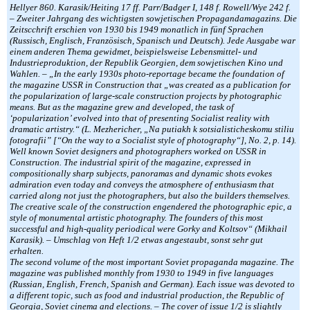
Hellyer 860. Karasik/Heiting 17 ff. Parr/Badger I, 148 f. Rowell/Wye 242 f.
– Zweiter Jahrgang des wichtigsten sowjetischen Propagandamagazins. Die
Zeitscchrift erschien von 1930 bis 1949 monatlich in fünf Sprachen
(Russisch, Englisch, Französisch, Spanisch und Deutsch). Jede Ausgabe war
einem anderen Thema gewidmet, beispielsweise Lebensmittel- und
Industrieproduktion, der Republik Georgien, dem sowjetischen Kino und
Wahlen. – „In the early 1930s photo-reportage became the foundation of
the magazine USSR in Construction that „was created as a publication for
the popularization of large-scale construction projects by photographic
means. But as the magazine grew and developed, the task of
‘popularization’ evolved into that of presenting Socialist reality with
dramatic artistry.“ (L. Mezhericher, „Na putiakh k sotsialisticheskomu stiliu
fotografii” [“On the way to a Socialist style of photography“], No. 2, p. 14).
Well known Soviet designers and photographers worked on USSR in
Construction. The industrial spirit of the magazine, expressed in
compositionally sharp subjects, panoramas and dynamic shots evokes
admiration even today and conveys the atmosphere of enthusiasm that
carried along not just the photographers, but also the builders themselves.
The creative scale of the construction engendered the photographic epic, a
style of monumental artistic photography. The founders of this most
successful and high-quality periodical were Gorky and Koltsov“ (Mikhail
Karasik). – Umschlag von Heft 1/2 etwas angestaubt, sonst sehr gut
erhalten.
The second volume of the most important Soviet propaganda magazine. The
magazine was published monthly from 1930 to 1949 in five languages
(Russian, English, French, Spanish and German). Each issue was devoted to
a different topic, such as food and industrial production, the Republic of
Georgia, Soviet cinema and elections. – The cover of issue 1/2 is slightly