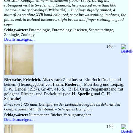
Christian Rudolph Wilhelm Wiedemann (1770–1840). During his
subsequent visit to Sweden and Denmark, he produced more than 600
‘natural history drawings’ (Wikipedia). – Bindings slightly rubbed; 4
butterflies on plate XVII hand-coloured; some brown staining in places; the
plates and, in isolated instances, slight brown and finger staining; a good
copy.
Schlagwörter:
Entomologie, Entomology, Insekten, Schmetterlinge,
Zoologie, Zoology
Details anzeigen…
140,--
Nietzsche, Friedrich.
Also sprach Zarathustra. Ein Buch für alle und
keinen. (Herausgegeben von
Franz Riederer
). Meersburg und Leipzig,
F. W. Hendel (1937). Gr.-8°. 418 S., [3] Bl. Orig.-Pergamentband mit
goldgepr. Rücken- und Deckeltitel (von
H. Sperling
und
C. H.
Schwabe
).
Eines von 1425 num. Exemplaren der Liebhaberausgabe im dekorativen
Ganzpergament-Handeinband. – Sehr gutes Exemplar.
Schlagwörter:
Nummerierte Bücher, Vorzugsausgaben
Details anzeigen…
140,--