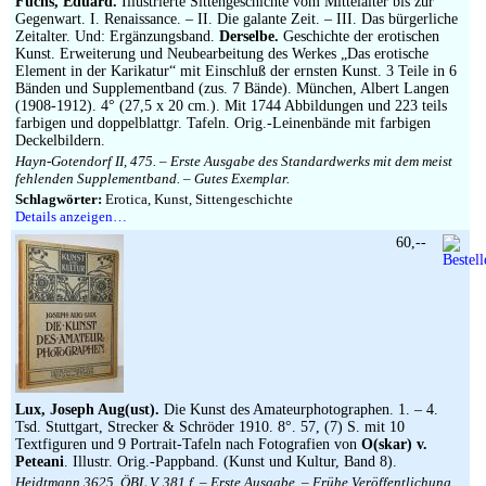
Fuchs, Eduard.
Illustrierte Sittengeschichte vom Mittelalter bis zur
Gegenwart. I. Renaissance. – II. Die galante Zeit. – III. Das bürgerliche
Zeitalter. Und: Ergänzungsband.
Derselbe.
Geschichte der erotischen
Kunst. Erweiterung und Neubearbeitung des Werkes „Das erotische
Element in der Karikatur“ mit Einschluß der ernsten Kunst. 3 Teile in 6
Bänden und Supplementband (zus. 7 Bände). München, Albert Langen
(1908-1912). 4° (27,5 x 20 cm.). Mit 1744 Abbildungen und 223 teils
farbigen und doppelblattgr. Tafeln. Orig.-Leinenbände mit farbigen
Deckelbildern.
Hayn-Gotendorf II, 475. – Erste Ausgabe des Standardwerks mit dem meist
fehlenden Supplementband. – Gutes Exemplar.
Schlagwörter:
Erotica, Kunst, Sittengeschichte
Details anzeigen…
60,--
Lux, Joseph Aug(ust).
Die Kunst des Amateurphotographen. 1. – 4.
Tsd. Stuttgart, Strecker & Schröder 1910. 8°. 57, (7) S. mit 10
Textfiguren und 9 Portrait-Tafeln nach Fotografien von
O(skar) v.
Peteani
. Illustr. Orig.-Pappband. (Kunst und Kultur, Band 8).
Heidtmann 3625. ÖBL V, 381 f. – Erste Ausgabe. – Frühe Veröffentlichung