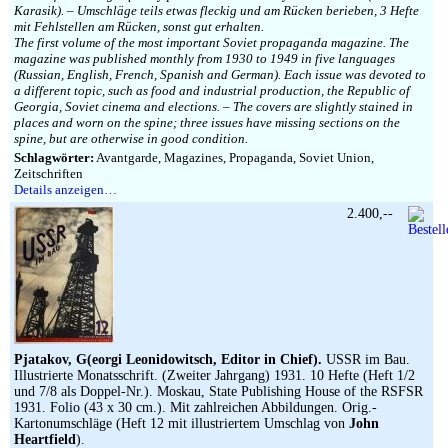
Karasik). – Umschläge teils etwas fleckig und am Rücken berieben, 3 Hefte
mit Fehlstellen am Rücken, sonst gut erhalten.
The first volume of the most important Soviet propaganda magazine. The
magazine was published monthly from 1930 to 1949 in five languages
(Russian, English, French, Spanish and German). Each issue was devoted to
a different topic, such as food and industrial production, the Republic of
Georgia, Soviet cinema and elections. – The covers are slightly stained in
places and worn on the spine; three issues have missing sections on the
spine, but are otherwise in good condition.
Schlagwörter:
Avantgarde, Magazines, Propaganda, Soviet Union,
Zeitschriften
Details anzeigen…
2.400,--
Pjatakov, G(eorgi Leonidowitsch, Editor in Chief).
USSR im Bau.
Illustrierte Monatsschrift. (Zweiter Jahrgang) 1931. 10 Hefte (Heft 1/2
und 7/8 als Doppel-Nr.). Moskau, State Publishing House of the RSFSR
1931. Folio (43 x 30 cm.). Mit zahlreichen Abbildungen. Orig.-
Kartonumschläge (Heft 12 mit illustriertem Umschlag von
John
Heartfield
).