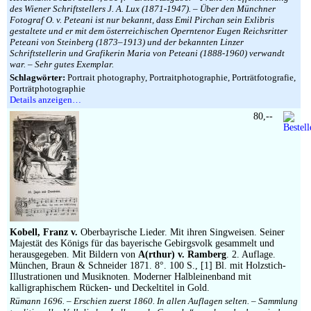
des Wiener Schriftstellers J. A. Lux (1871-1947). – Über den Münchner
Fotograf O. v. Peteani ist nur bekannt, dass Emil Pirchan sein Exlibris
gestaltete und er mit dem österreichischen Operntenor Eugen Reichsritter
Peteani von Steinberg (1873–1913) und der bekannten Linzer
Schriftstellerin und Grafikerin Maria von Peteani (1888-1960) verwandt
war. – Sehr gutes Exemplar.
Schlagwörter:
Portrait photography, Portraitphotographie, Porträtfotografie,
Porträtphotographie
Details anzeigen…
80,--
Kobell, Franz v.
Oberbayrische Lieder. Mit ihren Singweisen. Seiner
Majestät des Königs für das bayerische Gebirgsvolk gesammelt und
herausgegeben. Mit Bildern von
A(rthur) v. Ramberg
. 2. Auflage.
München, Braun & Schneider 1871. 8°. 100 S., [1] Bl. mit Holzstich-
Illustrationen und Musiknoten. Moderner Halbleinenband mit
kalligraphischem Rücken- und Deckeltitel in Gold.
Rümann 1696. – Erschien zuerst 1860. In allen Auflagen selten. – Sammlung