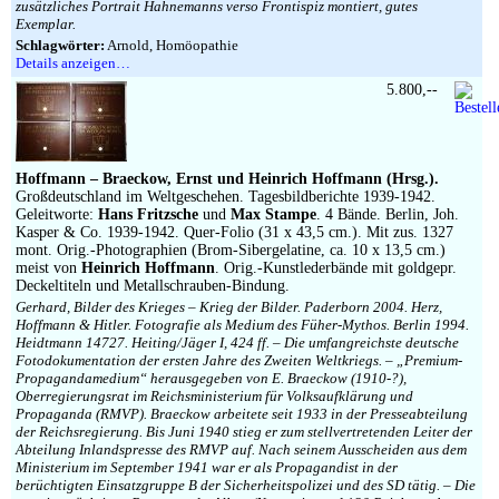
zusätzliches Portrait Hahnemanns verso Frontispiz montiert, gutes
Exemplar.
Schlagwörter:
Arnold, Homöopathie
Details anzeigen…
5.800,--
Hoffmann – Braeckow, Ernst und Heinrich Hoffmann (Hrsg.).
Großdeutschland im Weltgeschehen. Tagesbildberichte 1939-1942.
Geleitworte:
Hans Fritzsche
und
Max Stampe
. 4 Bände. Berlin, Joh.
Kasper & Co. 1939-1942. Quer-Folio (31 x 43,5 cm.). Mit zus. 1327
mont. Orig.-Photographien (Brom-Sibergelatine, ca. 10 x 13,5 cm.)
meist von
Heinrich Hoffmann
. Orig.-Kunstlederbände mit goldgepr.
Deckeltiteln und Metallschrauben-Bindung.
Gerhard, Bilder des Krieges – Krieg der Bilder. Paderborn 2004. Herz,
Hoffmann & Hitler. Fotografie als Medium des Füher-Mythos. Berlin 1994.
Heidtmann 14727. Heiting/Jäger I, 424 ff. – Die umfangreichste deutsche
Fotodokumentation der ersten Jahre des Zweiten Weltkriegs. – „Premium-
Propagandamedium“ herausgegeben von E. Braeckow (1910-?),
Oberregierungsrat im Reichsministerium für Volksaufklärung und
Propaganda (RMVP). Braeckow arbeitete seit 1933 in der Presseabteilung
der Reichsregierung. Bis Juni 1940 stieg er zum stellvertretenden Leiter der
Abteilung Inlandspresse des RMVP auf. Nach seinem Ausscheiden aus dem
Ministerium im September 1941 war er als Propagandist in der
berüchtigten Einsatzgruppe B der Sicherheitspolizei und des SD tätig. – Die