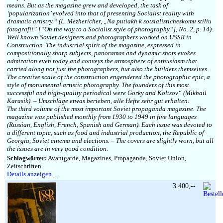
means. But as the magazine grew and developed, the task of
‘popularization’ evolved into that of presenting Socialist reality with
dramatic artistry.“ (L. Mezhericher, „Na putiakh k sotsialisticheskomu stiliu
fotografii” [“On the way to a Socialist style of photography“], No. 2, p. 14).
Well known Soviet designers and photographers worked on USSR in
Construction. The industrial spirit of the magazine, expressed in
compositionally sharp subjects, panoramas and dynamic shots evokes
admiration even today and conveys the atmosphere of enthusiasm that
carried along not just the photographers, but also the builders themselves.
The creative scale of the construction engendered the photographic epic, a
style of monumental artistic photography. The founders of this most
successful and high-quality periodical were Gorky and Koltsov“ (Mikhail
Karasik). – Umschläge etwas berieben, alle Hefte sehr gut erhalten.
The third volume of the most important Soviet propaganda magazine. The
magazine was published monthly from 1930 to 1949 in five languages
(Russian, English, French, Spanish and German). Each issue was devoted to
a different topic, such as food and industrial production, the Republic of
Georgia, Soviet cinema and elections. – The covers are slightly worn, but all
the issues are in very good condition.
Schlagwörter:
Avantgarde, Magazines, Propaganda, Soviet Union,
Zeitschriften
Details anzeigen…
3.400,--