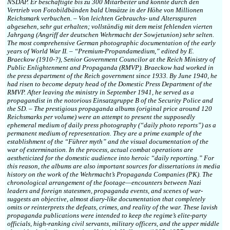
NSDAP. Er beschäftigte bis zu 300 Mitarbeiter und konnte durch den
Vertrieb von Fotobildbänden bald Umsätze in der Höhe von Millionen
Reichsmark verbuchen. – Von leichten Gebrauchs- und Altersspuren
abgesehen, sehr gut erhalten; vollständig mit dem meist fehlenden vierten
Jahrgang (Angriff der deutschen Wehrmacht der Sowjetunion) sehr selten.
The most comprehensive German photographic documentation of the early
years of World War II. – “Premium-Propandamedium,” edited by E.
Braeckow (1910-?), Senior Government Councilor at the Reich Ministry of
Public Enlightenment and Propaganda (RMVP). Braeckow had worked in
the press department of the Reich government since 1933. By June 1940, he
had risen to become deputy head of the Domestic Press Department of the
RMVP. After leaving the ministry in September 1941, he served as a
propagandist in the notorious Einsatzgruppe B of the Security Police and
the SD. – The prestigious propaganda albums (original price around 120
Reichsmarks per volume) were an attempt to present the supposedly
ephemeral medium of daily press photography (“daily photo reports”) as a
permanent medium of representation. They are a prime example of the
establishment of the “Führer myth” and the visual documentation of the
war of extermination. In the process, actual combat operations are
aestheticized for the domestic audience into heroic “daily reporting.” For
this reason, the albums are also important sources for dissertations in media
history on the work of the Wehrmacht’s Propaganda Companies (PK). The
chronological arrangement of the footage—encounters between Nazi
leaders and foreign statesmen, propaganda events, and scenes of war-
suggests an objective, almost diary-like documentation that completely
omits or reinterprets the defeats, crimes, and reality of the war. These lavish
propaganda publications were intended to keep the regime’s elite-party
officials, high-ranking civil servants, military officers, and the upper middle