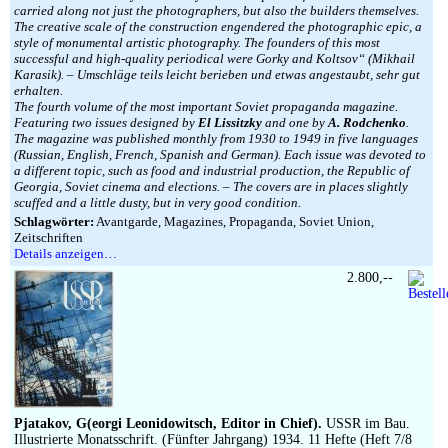
carried along not just the photographers, but also the builders themselves.
The creative scale of the construction engendered the photographic epic, a
style of monumental artistic photography. The founders of this most
successful and high-quality periodical were Gorky and Koltsov“ (Mikhail
Karasik). – Umschläge teils leicht berieben und etwas angestaubt, sehr gut
erhalten.
The fourth volume of the most important Soviet propaganda magazine.
Featuring two issues designed by
El Lissitzky
and one by
A. Rodchenko
.
The magazine was published monthly from 1930 to 1949 in five languages
(Russian, English, French, Spanish and German). Each issue was devoted to
a different topic, such as food and industrial production, the Republic of
Georgia, Soviet cinema and elections. – The covers are in places slightly
scuffed and a little dusty, but in very good condition.
Schlagwörter:
Avantgarde, Magazines, Propaganda, Soviet Union,
Zeitschriften
Details anzeigen…
2.800,--
Pjatakov, G(eorgi Leonidowitsch, Editor in Chief).
USSR im Bau.
Illustrierte Monatsschrift. (Fünfter Jahrgang) 1934. 11 Hefte (Heft 7/8