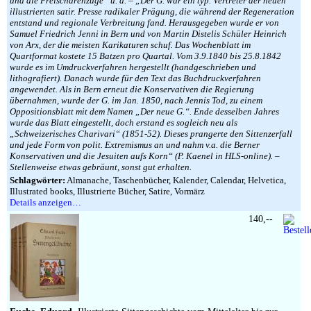
und die Freischarenzüge“ u. a. – „Der G. war ein typ. Vertreter der neuen
illustrierten satir. Presse radikaler Prägung, die während der Regeneration
entstand und regionale Verbreitung fand. Herausgegeben wurde er von
Samuel Friedrich Jenni in Bern und von Martin Distelis Schüler Heinrich
von Arx, der die meisten Karikaturen schuf. Das Wochenblatt im
Quartformat kostete 15 Batzen pro Quartal. Vom 3.9.1840 bis 25.8.1842
wurde es im Umdruckverfahren hergestellt (handgeschrieben und
lithografiert). Danach wurde für den Text das Buchdruckverfahren
angewendet. Als in Bern erneut die Konservativen die Regierung
übernahmen, wurde der G. im Jan. 1850, nach Jennis Tod, zu einem
Oppositionsblatt mit dem Namen „Der neue G.“. Ende desselben Jahres
wurde das Blatt eingestellt, doch erstand es sogleich neu als
„Schweizerisches Charivari“ (1851-52). Dieses prangerte den Sittenzerfall
und jede Form von polit. Extremismus an und nahm v.a. die Berner
Konservativen und die Jesuiten aufs Korn“ (P. Kaenel in HLS-online). –
Stellenweise etwas gebräunt, sonst gut erhalten.
Schlagwörter:
Almanache, Taschenbücher, Kalender, Calendar, Helvetica,
Illustrated books, Illustrierte Bücher, Satire, Vormärz
Details anzeigen…
140,--