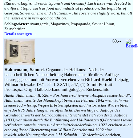
(Russian, English, French, Spanish and German). Each issue was devoted to
a different topic, such as food and industrial production, the Republic of
Georgia, Soviet cinema and elections. – The covers are slightly worn, but all
the issues are in very good condition.
Schlagwörter:
Avantgarde, Magazines, Propaganda, Soviet Union,
Zeitschriften
Details anzeigen…
60,--
Hahnemann, Samuel.
Organon der Heilkunst. Nach der
handschriftlichen Neubearbeitung Hahnemanns für die 6. Auflage
herausgegeben und mit Vorwort versehen von
Richard Haehl
. Leipzig,
Willmar Schwabe 1921. 8°. LXXVII, 347, (1) S. mit Portrait-
Frontispiz. Orig.-Halblederband mit goldgepr. Rückenschild.
Haehl, Hahnemann II, 526. – Posthum erschienene „Ausgabe letzter Hand“;
Hahnemann stellte das Manuskript bereits im Februar 1842 – ein Jahr vor
seinem Tod – fertig. Wegen Erbstreitigkeiten und historischer Wirren blieb
es jedoch 79 Jahre lang unveröffentlicht. Die wichtige 6. Auflage des
Grundlagenwerks der Homöopathie unterscheidet sich von der 5. Auflage
(1833) vor allem durch die Einführung der LM-Potenzen (Q-Potenzen) sowie
veränderte Anweisungen zur Arzneimittelwiederholung. 1922 erschien auch
eine englische Übersetzung von William Boericke und 1992 eine
textkritische Neuausgabe von J. M. Schmidt. – Vorderdeckel berieben,