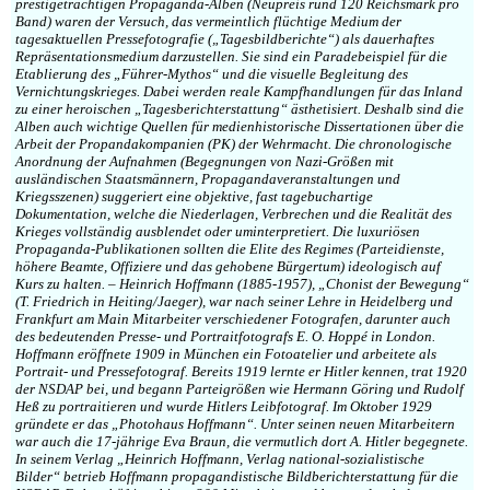
prestigeträchtigen Propaganda-Alben (Neupreis rund 120 Reichsmark pro
Band) waren der Versuch, das vermeintlich flüchtige Medium der
tagesaktuellen Pressefotografie („Tagesbildberichte“) als dauerhaftes
Repräsentationsmedium darzustellen. Sie sind ein Paradebeispiel für die
Etablierung des „Führer-Mythos“ und die visuelle Begleitung des
Vernichtungskrieges. Dabei werden reale Kampfhandlungen für das Inland
zu einer heroischen „Tagesberichterstattung“ ästhetisiert. Deshalb sind die
Alben auch wichtige Quellen für medienhistorische Dissertationen über die
Arbeit der Propandakompanien (PK) der Wehrmacht. Die chronologische
Anordnung der Aufnahmen (Begegnungen von Nazi-Größen mit
ausländischen Staatsmännern, Propagandaveranstaltungen und
Kriegsszenen) suggeriert eine objektive, fast tagebuchartige
Dokumentation, welche die Niederlagen, Verbrechen und die Realität des
Krieges vollständig ausblendet oder uminterpretiert. Die luxuriösen
Propaganda-Publikationen sollten die Elite des Regimes (Parteidienste,
höhere Beamte, Offiziere und das gehobene Bürgertum) ideologisch auf
Kurs zu halten. – Heinrich Hoffmann (1885-1957), „Chonist der Bewegung“
(T. Friedrich in Heiting/Jaeger), war nach seiner Lehre in Heidelberg und
Frankfurt am Main Mitarbeiter verschiedener Fotografen, darunter auch
des bedeutenden Presse- und Portraitfotografs E. O. Hoppé in London.
Hoffmann eröffnete 1909 in München ein Fotoatelier und arbeitete als
Portrait- und Pressefotograf. Bereits 1919 lernte er Hitler kennen, trat 1920
der NSDAP bei, und begann Parteigrößen wie Hermann Göring und Rudolf
Heß zu portraitieren und wurde Hitlers Leibfotograf. Im Oktober 1929
gründete er das „Photohaus Hoffmann“. Unter seinen neuen Mitarbeitern
war auch die 17-jährige Eva Braun, die vermutlich dort A. Hitler begegnete.
In seinem Verlag „Heinrich Hoffmann, Verlag national-sozialistische
Bilder“ betrieb Hoffmann propagandistische Bildberichterstattung für die