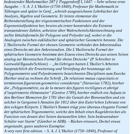
bedeutender Mathematiker 287 f. Poggendorff I, 1447. – Sehr seltene erste
Ausgabe. – S. A. J. L’Huilier (1750-1840), Professor für Mathematik in
Tübingen und später in Genf, „schrieb ausgezeichnete Lehrbücher der
Analysis, Algebra und Geometrie. Er leitete elementar die
Reihendarstellung der trigonometrischen Funktionen und der
Exponentialfunktion her, bewies als erster konstruktiv die Existenz
transzendenter Zahlen, arbeitete über Wahrscheinlichkeitsrechnung und
stellte Inhaltsformeln für Polygone und Polyeder auf, wobei er die
Analogien zwischen euklidischer und sphärischer Geometrie betonte. Die
L’Huiliersche Formel der ebenen Geometrie verbindet den Inkreisradius
eines Dreiecks mit den Ankreisradien. Die L’Huiliersche Formel der
sphärischen Geometrie bestimmt den Exzess eines Dreiecks aus seinen Seiten
analog zur Heronischen Formel für ebene Dreiecke“ (P. Schreiber in
Gottwald/Ilgauds/Schlote). – „Im Uebrigen hatten L’Huilier’s Arbeiten
hauptsächlich die Erweiterung und Vertiefung der heutzutage als
Polygonometrie und Polyedrometrie bezeichneten Disciplinen zum Zwecke.
Hierher sind zu rechnen die Schrift „De relatione mutua capacitatis et
terminorum figurarum geometrice considerata“ (Varsoviae 1782), hierher
die „Polygonométrie, ou de la mesure des figures rectilignes et abrégé
d’isopérimetrie élémentaire“ (Genève 1789), hierher endlich ein Aufsatz in
den Berliner Memoiren für 1781 über die Gestalt der Bienenzellen und ein
solcher in Gergonne’s Annalen für 1812 über den Euler’schen Lehrsatz von
den eckigen Körpern. L’Huilier’s Namen trägt jene überaus elegante Formel
der sphärischen Trigonometrie, welche den Inhalt eines Kugeldreieckes als
Function von dessen drei Seiten darzustellen lehrt. Sein bedeutendster
Schüler war Sturm“ (Günther in ADB). – Rücken erneuert, Deckel etwas
angestaubt, gutes sauberes Exemplar.
A very rare first edition. – S. A. J. L’Huilier (1750–1840), Professor of