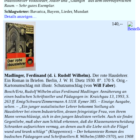
traditioneller Volkslieder, Jodler und „Gsangln“ aus dem oberbayerischen
Raum. – Sehr gutes Exemplar.
Schlagwörter:
Bavarica, Bayern, Lieder, Mundart
Details anzeigen…
140,--
Madlinger, Ferdinand (d. i. Rudolf Wilhelm).
Der rote Hauslehrer.
Ein Roman in Briefen. Berlin, J. W. H. Dietz 1930. 8°. 170 S. Orig.-
Kartonumschlag mit illustr. Schutzumschlag (von
Will Faber
).
Bosch/Ertz, Rudolf Wilhelm alias Ferdinand Madlinger. Annäherung an
einen badischen Schriftsteller und Pädagogen in: Kraichgau 13, 1993, S.
263 ff. Emig/Schwarz/Zimmermann A 1118. Eymer 385. – Einzige Ausgabe,
selten. – „Ein junger sozialistischer Lehrer bekommt Stellung als
Hauslehrer bei einem Industriellen, dessen feingeistige Frau, von ihrem
Mann vernachlässigt, sich in den jungen Idealisten verliebt. Auch sie findet
Gegenliebe, muß aber zum Schluß erkennen, daß die Klassenunterscheidung
Schranken aufzurichten vermag, an denen auch die Liebe sich die Flügel
wund und krank schlägt“ (Klappentext). – Der bekannteste Roman des
badischen Pädagogen und Schriftstellers R. Wilhelm (1880-1970), seit 1908