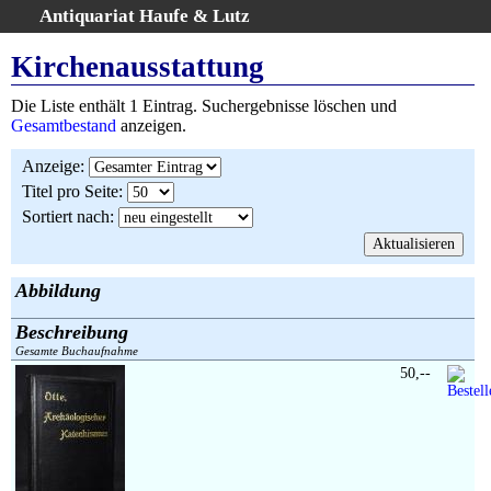
Antiquariat Haufe & Lutz
:
Volltextsuche
Kirchenausstattung
Home
Die Liste enthält 1 Eintrag. Suchergebnisse löschen und
Gesamtbestand
Gesamtbestand
anzeigen.
Erweiterte Suche
Anzeige
:
Kategorien
Titel pro Seite
:
Schlagwörter
Sortiert nach
:
Suchergebnisse
Warenkorb
AGB
Abbildung
Widerruf
Beschreibung
Über uns
Gesamte Buchaufnahme
Aktuelle Kataloge
50,--
Kontakt
Ankauf
Links