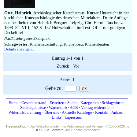
Impressum
Otte, Heinrich.
Archäologischer Katechismus. Kurzer Unterricht in der
kirchlichen Kunstarchäologie des deutschen Mittelalters. Dritte Auflage
neu bearbeitet von Heinrich Bergner. Leipzig, Chr. Herm. Tauchnitz
1898. 8°. VIII, 152 S. 137 Holzschnitten im Text. OLn. mit goldgepr.
Deckeltitel.
N.a.T., sehr gutes Exemplar.
Schlagwörter:
Kirchenausstattung, Kirchenbau, Kirchenbauten
Details anzeigen…
Eintrag 1–1 von 1
Zurück
·
Vor
Seite:
1
Gehe zu
:
Home
·
Gesamtbestand
·
Erweiterte Suche
·
Kategorien
·
Schlagwörter
·
Suchergebnisse
·
Warenkorb
·
AGB
·
Vertrag widerrufen
·
Widerrufsbelehrung
·
Über uns
·
Aktuelle Kataloge
·
Kontakt
·
Ankauf
·
Links
·
Impressum
HescomShop
- Das Webshopsystem für Antiquariate und Verlage | © 2006-2026 by
HESCOM-Software
. Alle Rechte vorbehalten.