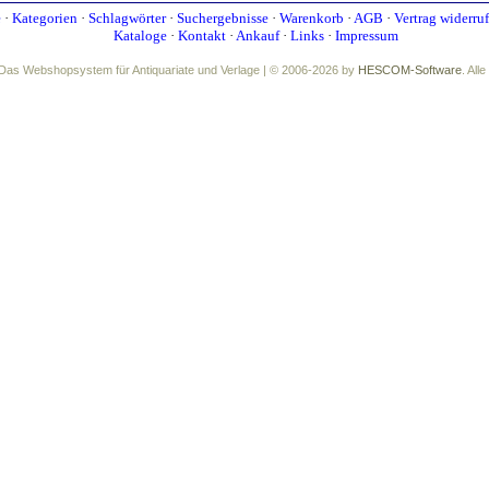
e
·
Kategorien
·
Schlagwörter
·
Suchergebnisse
·
Warenkorb
·
AGB
·
Vertrag widerru
Kataloge
·
Kontakt
·
Ankauf
·
Links
·
Impressum
Das Webshopsystem für Antiquariate und Verlage | © 2006-2026 by
HESCOM-Software
. All