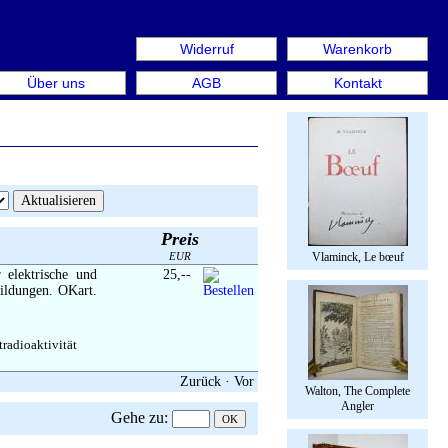
Widerruf
Warenkorb
en aus: Rare Book Week Berlin. Internationale Messe für B
Über uns
AGB
Kontakt
Preis
EUR
Vlaminck, Le bœuf
 elektrische und
25,--
bildungen. OKart.
radioaktivität
Zurück
·
Vor
Walton, The Complete
Angler
Gehe zu
: