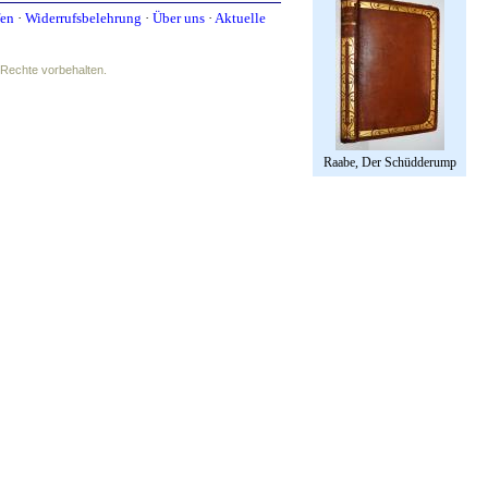
fen
·
Widerrufsbelehrung
·
Über uns
·
Aktuelle
e Rechte vorbehalten.
Raabe, Der Schüdderump