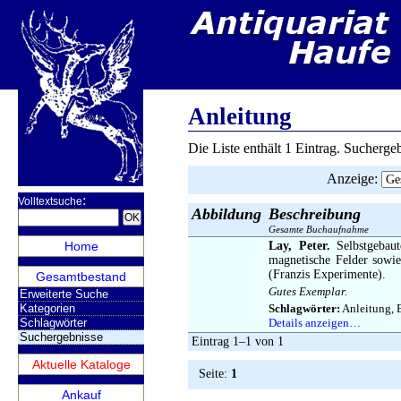
Anleitung
Die Liste enthält 1 Eintrag. Sucherg
Anzeige
:
:
Volltextsuche
Abbildung
Beschreibung
Gesamte Buchaufnahme
Home
Lay, Peter.
Selbstgebaut
magnetische Felder sowie
(Franzis Experimente).
Gesamtbestand
Gutes Exemplar.
Erweiterte Suche
Kategorien
Schlagwörter:
Anleitung, E
Schlagwörter
Details anzeigen…
Suchergebnisse
Eintrag 1–1 von 1
Aktuelle Kataloge
Seite:
1
Ankauf