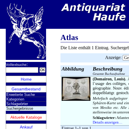
Atlas
Die Liste enthält 1 Eintrag. Sucherg
Anzeige
:
:
Volltextsuche
Abbildung
Beschreibung
Gesamte Buchaufnahme
Home
(Domairon, Louis).
A
l’usage des colléges,
géographie. Nouv. édi
Gesamtbestand
doppelblattgr. gestoch
Erweiterte Suche
Mehrfach aufgelegter 
Kategorien
Sphären-Karte und ein
Schlagwörter
von Mexiko etc. Alle 
Suchergebnisse
stellenweise im unteren
Aktuelle Kataloge
Schlagwörter:
Atlanten
Details anzeigen…
Ankauf
Eintrag 1–1 von 1