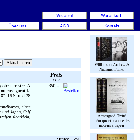
Widerruf
Warenkorb
n aus: Rare Book Week Berlin. Internationale Messe für B
Über uns
AGB
Kontakt
Williamson, Andrew &
Nathaniel Plimer
Preis
EUR
lobe terrestre. A
350,--
 ou enseignent la
 8°. 16 S. und 28
mmelkarten, einer
a und Japan, Golf
Armengaud, Traité
reifen überklebt,
théorique et pratique des
moteurs a vapeur
Zurück
·
Vor