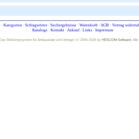
e
·
Kategorien
·
Schlagwörter
·
Suchergebnisse
·
Warenkorb
·
AGB
·
Vertrag widerru
Kataloge
·
Kontakt
·
Ankauf
·
Links
·
Impressum
Das Webshopsystem für Antiquariate und Verlage | © 2006-2026 by
HESCOM-Software
. All