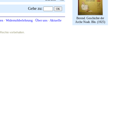
Gehe zu
:
Berend. Geschichte der
fen
·
Widerrufsbelehrung
·
Über uns
·
Aktuelle
Arche Noah. Bln. (1925)
e Rechte vorbehalten.