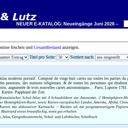
NEUER E-KATALOG: Neueingänge Juni 2026 – Wir stelle
ebnisse löschen und
Gesamtbestand
anzeigen.
Titel pro Seite
:
Sortiert nach
:
tlas moderne portatif. Composé de vingt-huit cartes sur toutes les parties du g
 des pensions, des maisons religieuses, & de toutes les personnes qui étudient
tion, augmentée de trois nouvelles cartes astronomiques… Paris, Laporte 1781.
. Karten. Pappband der Zeit.
französischer Schul-Atlas mit 4 Schaubildern zur Astonomie, 2 Hemisphären-Hi
er Hemissphären-Karte, sowie Karten europäischer Länder, Amerika, Afrika, Chin
Karten mit dekorativer Kartusche. – Rücken alt mit pergamentartigem Papierst
 Blattrand etwas braunfleckig, sonst gut erhalten.
, Atlas, Geografieunterricht, Schul- und Lehrbücher, Schulbuch