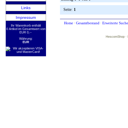
Links
Seite:
1
Impressum
Home
·
Gesamtbestand
·
Erweiterte Such
Ihr Warenkorb enthält
0 Artikel im Gesamtwert von
EUR 0,--
HescomShop
- 
Währung:
EUR