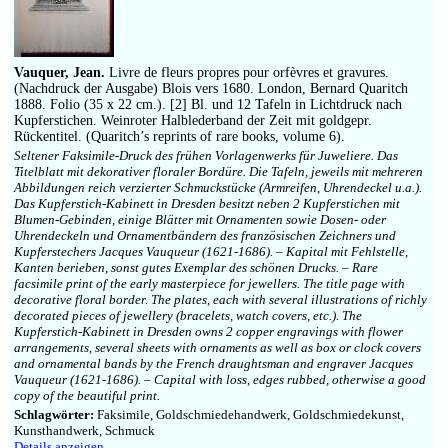
Impressum
Vauquer, Jean.
Livre de fleurs propres pour orfèvres et gravures.
(Nachdruck der Ausgabe) Blois vers 1680. London, Bernard Quaritch
1888. Folio (35 x 22 cm.). [2] Bl. und 12 Tafeln in Lichtdruck nach
Kupferstichen. Weinroter Halblederband der Zeit mit goldgepr.
Rückentitel. (Quaritch’s reprints of rare books, volume 6).
Seltener Faksimile-Druck des frühen Vorlagenwerks für Juweliere. Das
Titelblatt mit dekorativer floraler Bordüre. Die Tafeln, jeweils mit mehreren
Abbildungen reich verzierter Schmuckstücke (Armreifen, Uhrendeckel u.a.).
Das Kupferstich-Kabinett in Dresden besitzt neben 2 Kupferstichen mit
Blumen-Gebinden, einige Blätter mit Ornamenten sowie Dosen- oder
Uhrendeckeln und Ornamentbändern des französischen Zeichners und
Kupferstechers Jacques Vauqueur (1621-1686). – Kapital mit Fehlstelle,
Kanten berieben, sonst gutes Exemplar des schönen Drucks. – Rare
facsimile print of the early masterpiece for jewellers. The title page with
decorative floral border. The plates, each with several illustrations of richly
decorated pieces of jewellery (bracelets, watch covers, etc.). The
Kupferstich-Kabinett in Dresden owns 2 copper engravings with flower
arrangements, several sheets with ornaments as well as box or clock covers
and ornamental bands by the French draughtsman and engraver Jacques
Vauqueur (1621-1686). – Capital with loss, edges rubbed, otherwise a good
copy of the beautiful print.
Schlagwörter:
Faksimile, Goldschmiedehandwerk, Goldschmiedekunst,
Kunsthandwerk, Schmuck
Details anzeigen…