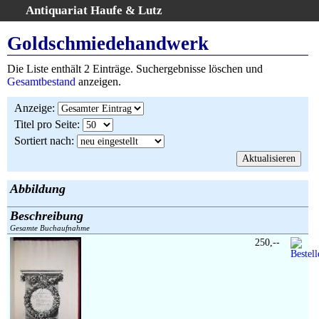
Antiquariat Haufe & Lutz
:
Volltextsuche
Goldschmiedehandwerk
Home
Die Liste enthält 2 Einträge. Suchergebnisse löschen und
Gesamtbestand
Gesamtbestand
anzeigen.
Erweiterte Suche
Anzeige
:
Kategorien
Titel pro Seite
:
Schlagwörter
Sortiert nach
:
Suchergebnisse
Warenkorb
AGB
Abbildung
Widerruf
Beschreibung
Über uns
Gesamte Buchaufnahme
Aktuelle Kataloge
250,--
Kontakt
Ankauf
Links