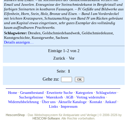
Email und Juwelen. Erzeugnisse der Steinschmiedekunst in Bergkristall und
farbigen Steinarten in kostbaren Fassungen. – IV. Gefäße und Bildwerke aus
Elfenbein, Horn, Stein, Holz, Bronze und Eisen. – Band I am Vorderdeckel
mit leichten Kratzspuren, Schutzumschlag von Band IV am Rücken gebräunt
und am Kapital etwas eingerissen, sehr gutes Exemplar des vollständig
kaum auffindbaren Prachtwerks.
Schlagwörter:
Dresden, Goldschmiedehandwerk, Goldschmiedekunst,
Kunstgeschichte, Kunstgewerbe, Sachsen
Details anzeigen…
Einträge 1–2 von 2
Zurück
·
Vor
Seite:
1
Gehe zu
:
Home
·
Gesamtbestand
·
Erweiterte Suche
·
Kategorien
·
Schlagwörter
·
Suchergebnisse
·
Warenkorb
·
AGB
·
Vertrag widerrufen
·
Widerrufsbelehrung
·
Über uns
·
Aktuelle Kataloge
·
Kontakt
·
Ankauf
·
Links
·
Impressum
HescomShop
- Das Webshopsystem für Antiquariate und Verlage | © 2006-2026 by
HESCOM-Software
. Alle Rechte vorbehalten.