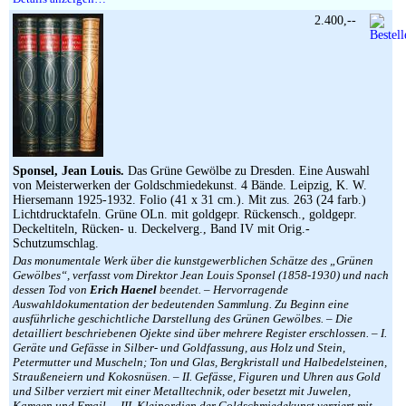
2.400,--
Sponsel, Jean Louis.
Das Grüne Gewölbe zu Dresden. Eine Auswahl
von Meisterwerken der Goldschmiedekunst. 4 Bände. Leipzig, K. W.
Hiersemann 1925-1932. Folio (41 x 31 cm.). Mit zus. 263 (24 farb.)
Lichtdrucktafeln. Grüne OLn. mit goldgepr. Rückensch., goldgepr.
Deckeltiteln, Rücken- u. Deckelverg., Band IV mit Orig.-
Schutzumschlag.
Das monumentale Werk über die kunstgewerblichen Schätze des „Grünen
Gewölbes“, verfasst vom Direktor Jean Louis Sponsel (1858-1930) und nach
dessen Tod von
Erich Haenel
beendet. – Hervorragende
Auswahldokumentation der bedeutenden Sammlung. Zu Beginn eine
ausführliche geschichtliche Darstellung des Grünen Gewölbes. – Die
detailliert beschriebenen Ojekte sind über mehrere Register erschlossen. – I.
Geräte und Gefässe in Silber- und Goldfassung, aus Holz und Stein,
Petermutter und Muscheln; Ton und Glas, Bergkristall und Halbedelsteinen,
Straußeneiern und Kokosnüsen. – II. Gefässe, Figuren und Uhren aus Gold
und Silber verziert mit einer Metalltechnik, oder besetzt mit Juwelen,
Kameen und Email. – III. Kleinordien der Goldschmiedekunst verziert mit