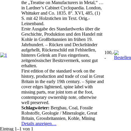
the „Treatise on Manufacturers in Metal,“ …
in Lardner’s Cabinet Cyclopaedia. London,
Whittaker and Co. 1835. 8°. XVI, 485, (1)
S. mit 42 Holzstichen im Text. Orig.-
Leinenband.
Erste Ausgabe des Standardwerks über die
Geschichte, Produktion und den Handel mit
Kohle in Großbritannien im frühen 19.
Jahrhundert. – Rücken und Deckelränder
aufgehellt, Rückenschild mit Fehlstellen,
100,-
hinteres Gelenk am Fuss eingerissen,
-
zeitgenössischer Besitzvermerk, sonst gut
erhalten.
First edition of the standard work on the
history, production and trade of coal in Great
Britain in the early 19th century. – Spine and
cover edges lightened, spine label with
missing parts, rear joint torn at the foot,
contemporary ownership note, otherwise
well preserved.
Schlagwörter:
Bergbau, Coal, Fossile
Rohstoffe, Geologie / Mineralogie, Great
Britain, Grossbritannien, Kohle, Mining
Details anzeigen…
Eintrag 1–1 von 1