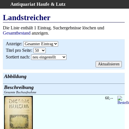
Antiquariat Haufe & Lutz
:
Volltextsuche
Landstreicher
Home
Die Liste enthält 1 Eintrag. Suchergebnisse löschen und
Gesamtbestand
Gesamtbestand
anzeigen.
Erweiterte Suche
Anzeige
:
Kategorien
Titel pro Seite
:
Schlagwörter
Sortiert nach
:
Suchergebnisse
Warenkorb
AGB
Abbildung
Widerruf
Beschreibung
Über uns
Gesamte Buchaufnahme
Aktuelle Kataloge
60,--
Kontakt
Ankauf
Links