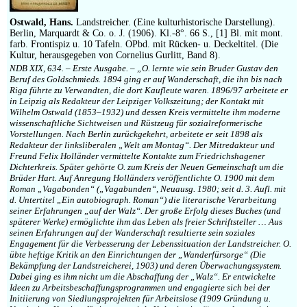
Impressum
Ostwald, Hans.
Landstreicher. (Eine kulturhistorische Darstellung).
Berlin, Marquardt & Co. o. J. (1906). Kl.-8°. 66 S., [1] Bl. mit mont.
farb. Frontispiz u. 10 Tafeln. OPbd. mit Rücken- u. Deckeltitel. (Die
Kultur, herausgegeben von Cornelius Gurlitt, Band 8).
NDB XIX, 634. – Erste Ausgabe. – „O. lernte wie sein Bruder Gustav den
Beruf des Goldschmieds. 1894 ging er auf Wanderschaft, die ihn bis nach
Riga führte zu Verwandten, die dort Kaufleute waren. 1896/97 arbeitete er
in Leipzig als Redakteur der Leipziger Volkszeitung; der Kontakt mit
Wilhelm Ostwald (1853–1932) und dessen Kreis vermittelte ihm moderne
wissenschaftliche Sichtweisen und Rüstzeug für sozialreformerische
Vorstellungen. Nach Berlin zurückgekehrt, arbeitete er seit 1898 als
Redakteur der linksliberalen „Welt am Montag“. Der Mitredakteur und
Freund Felix Holländer vermittelte Kontakte zum Friedrichshagener
Dichterkreis. Später gehörte O. zum Kreis der Neuen Gemeinschaft um die
Brüder Hart. Auf Anregung Holländers veröffentlichte O. 1900 mit dem
Roman „Vagabonden“ („Vagabunden“, Neuausg. 1980; seit d. 3. Aufl. mit
d. Untertitel „Ein autobiograph. Roman“) die literarische Verarbeitung
seiner Erfahrungen „auf der Walz“. Der große Erfolg dieses Buches (und
späterer Werke) ermöglichte ihm das Leben als freier Schriftsteller … Aus
seinen Erfahrungen auf der Wanderschaft resultierte sein soziales
Engagement für die Verbesserung der Lebenssituation der Landstreicher. O.
übte heftige Kritik an den Einrichtungen der „Wanderfürsorge“ (Die
Bekämpfung der Landstreicherei, 1903) und deren Überwachungssystem.
Dabei ging es ihm nicht um die Abschaffung der „Walz“. Er entwickelte
Ideen zu Arbeitsbeschaffungsprogrammen und engagierte sich bei der
Initiierung von Siedlungsprojekten für Arbeitslose (1909 Gründung u.