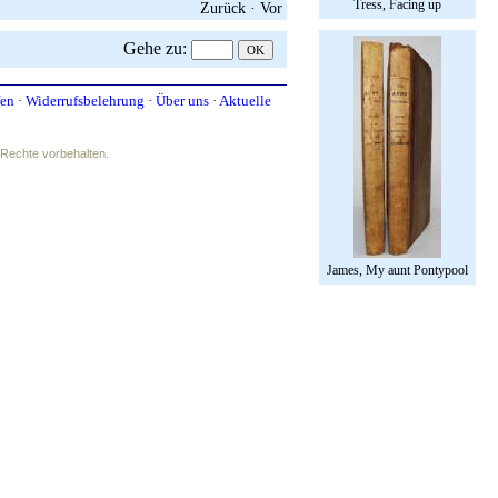
Tress, Facing up
Zurück
·
Vor
Gehe zu
:
fen
·
Widerrufsbelehrung
·
Über uns
·
Aktuelle
e Rechte vorbehalten.
James, My aunt Pontypool