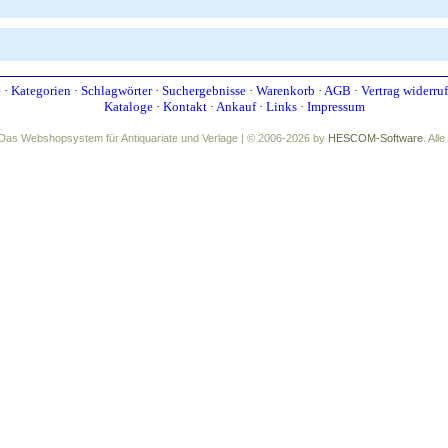
e
·
Kategorien
·
Schlagwörter
·
Suchergebnisse
·
Warenkorb
·
AGB
·
Vertrag widerru
Kataloge
·
Kontakt
·
Ankauf
·
Links
·
Impressum
Das Webshopsystem für Antiquariate und Verlage | © 2006-2026 by
HESCOM-Software
. All