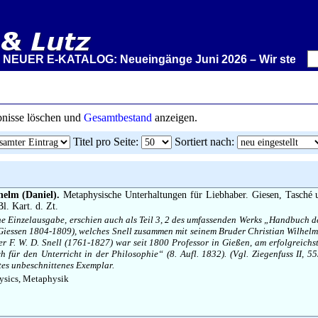
EUER E-KATALOG: Neueingänge Juni 2026 – Wir stellen aus:
ebnisse löschen und
Gesamtbestand
anzeigen.
Titel pro Seite
:
Sortiert nach
:
helm (Daniel).
Metaphysische Unterhaltungen für Liebhaber. Giesen, Tasché 
Bl. Kart. d. Zt.
ne Einzelausgabe, erschien auch als Teil 3, 2 des umfassenden Werks „Handbuch d
iessen 1804-1809), welches Snell zusammen mit seinem Bruder Christian Wilhelm 
r F. W. D. Snell (1761-1827) war seit 1800 Professor in Gießen, am erfolgreich
 für den Unterricht in der Philosophie“ (8. Aufl. 1832). (Vgl. Ziegenfuss II, 55
utes unbeschnittenes Exemplar.
sics, Metaphysik