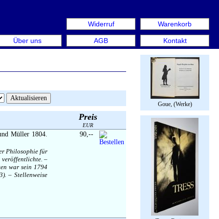
Widerruf
Warenkorb
 Rare Book Week Berlin. Internationale Messe für Bücher &
Über uns
AGB
Kontakt
Goue, (Werke)
Preis
EUR
und Müller 1804.
90,--
er Philosophie für
veröffentlichte. –
sten war sein 1794
3). – Stellenweise