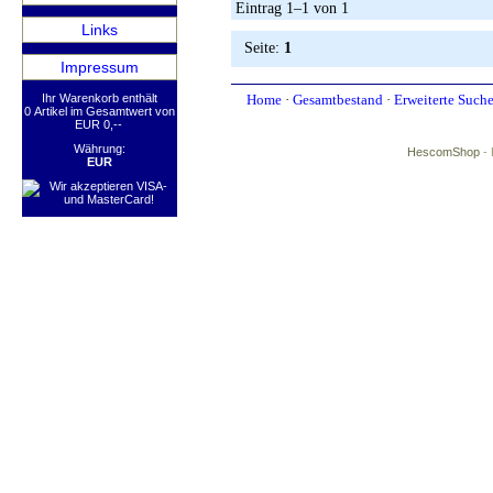
Eintrag 1–1 von 1
Links
Seite:
1
Impressum
Ihr Warenkorb enthält
Home
·
Gesamtbestand
·
Erweiterte Such
0 Artikel im Gesamtwert von
EUR 0,--
Währung:
HescomShop
- 
EUR