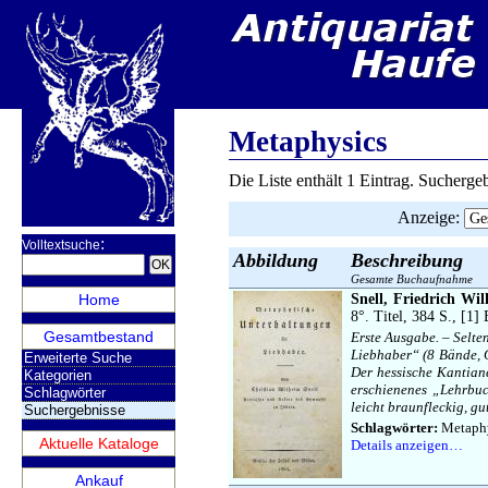
N
Metaphysics
Die Liste enthält 1 Eintrag. Sucherg
Anzeige
:
:
Volltextsuche
Abbildung
Beschreibung
Gesamte Buchaufnahme
Home
Snell, Friedrich Wil
8°. Titel, 384 S., [1] 
Gesamtbestand
Erste Ausgabe. – Selte
Liebhaber“ (8 Bände, G
Erweiterte Suche
Der hessische Kantiane
Kategorien
erschienenes „Lehrbuch
Schlagwörter
leicht braunfleckig, g
Suchergebnisse
Schlagwörter:
Metaphy
Aktuelle Kataloge
Details anzeigen…
Ankauf