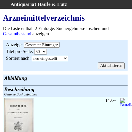
Antiquariat Haufe & Lutz
:
Volltextsuche
Arzneimittelverzeichnis
Home
Die Liste enthält 2 Einträge. Suchergebnisse löschen und
Gesamtbestand
Gesamtbestand
anzeigen.
Erweiterte Suche
Anzeige
:
Kategorien
Titel pro Seite
:
Schlagwörter
Sortiert nach
:
Suchergebnisse
Warenkorb
AGB
Abbildung
Widerruf
Beschreibung
Über uns
Gesamte Buchaufnahme
Aktuelle Kataloge
140,--
Kontakt
Ankauf
Links