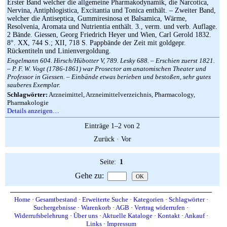
Erster Band welcher die allgemeine Pharmakodynamik, die Narcotica,
Nervina, Antiphlogistica, Excitantia und Tonica enthält. – Zweiter Band,
welcher die Antiseptica, Gummiresinosa et Balsamica, Wärme,
Resolvenia, Aromata und Nutrientia enthält. 3., verm. und verb. Auflage.
2 Bände. Giessen, Georg Friedrich Heyer und Wien, Carl Gerold 1832.
8°. XX, 744 S.; XII, 718 S. Pappbände der Zeit mit goldgepr.
Rückentiteln und Linienvergoldung.
Engelmann 604. Hirsch/Hübotter V, 789. Lesky 688. – Erschien zuerst 1821.
– P. F. W. Vogt (1786-1861) war Prosector am anatomischen Theater und
Professor in Giessen. – Einbände etwas berieben und bestoßen, sehr gutes
sauberes Exemplar.
Schlagwörter:
Arzneimittel, Arzneimittelverzeichnis, Pharmacology,
Pharmakologie
Details anzeigen…
Einträge 1–2 von 2
Zurück
·
Vor
Seite:
1
Gehe zu
:
Home
·
Gesamtbestand
·
Erweiterte Suche
·
Kategorien
·
Schlagwörter
·
Suchergebnisse
·
Warenkorb
·
AGB
·
Vertrag widerrufen
·
Widerrufsbelehrung
·
Über uns
·
Aktuelle Kataloge
·
Kontakt
·
Ankauf
·
Links
·
Impressum