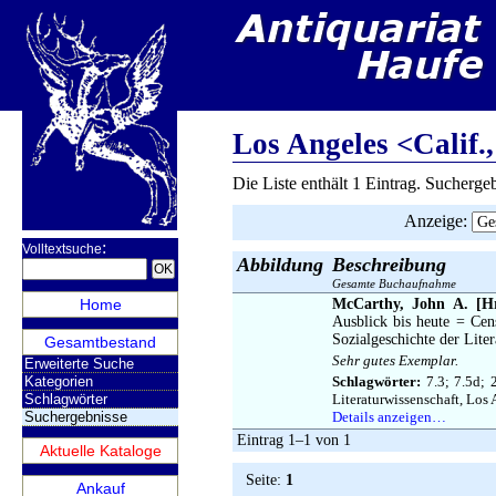
Los Angeles <Calif.
Die Liste enthält 1 Eintrag. Sucherg
Anzeige
:
:
Volltextsuche
Abbildung
Beschreibung
Gesamte Buchaufnahme
Home
McCarthy, John A. [Hr
Ausblick bis heute = Cen
Sozialgeschichte der Liter
Gesamtbestand
Sehr gutes Exemplar.
Erweiterte Suche
Kategorien
Schlagwörter:
7.3; 7.5d; 
Schlagwörter
Literaturwissenschaft, Los 
Suchergebnisse
Details anzeigen…
Eintrag 1–1 von 1
Aktuelle Kataloge
Seite:
1
Ankauf