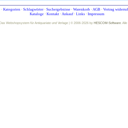
e
·
Kategorien
·
Schlagwörter
·
Suchergebnisse
·
Warenkorb
·
AGB
·
Vertrag widerru
Kataloge
·
Kontakt
·
Ankauf
·
Links
·
Impressum
Das Webshopsystem für Antiquariate und Verlage | © 2006-2026 by
HESCOM-Software
. All