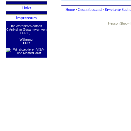
Links
Home
·
Gesamtbestand
·
Erweiterte Such
Impressum
HescomShop
- 
Ihr Warenkorb enthält
0 Artikel im Gesamtwert von
EUR 0,--
Währung:
EUR