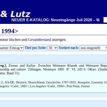
NEUER E-KATALOG: Neueingänge Juli 2026 – Wir stellen
, 1994>
ebnisse löschen und
Gesamtbestand
anzeigen.
Titel pro Seite
:
Sortiert nach
:
sg.].
Zensur und Kultur. Zwischen Weimarer Klassik und Weimarer Repu
sorship and culture. Tübingen, Niemeyer 1995. 8°. VI, 243 S. OKart. (Studi
atur, Band 51).
2.2; XA-DE, Deutsch, Deutschland, Geschichte 1787-1933, Kongress, Literatur, Li
Angeles <Calif., 1991>, Los Angeles <Calif., 1994>, Post Punk, Zensur