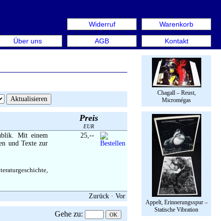
Widerruf
Warenkorb
 aus: Rare Book Week Berlin. Internationale Messe für Bü
Über uns
AGB
Kontakt
Chagall – Reust,
Micromégas
Preis
EUR
blik. Mit einem
25,--
en und Texte zur
teraturgeschichte,
Zurück
·
Vor
Appelt, Erinnerungsspur –
Statische Vibration
Gehe zu
: