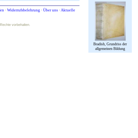
fen
·
Widerrufsbelehrung
·
Über uns
·
Aktuelle
e Rechte vorbehalten.
Bradish, Grundriss der
allgemeinen Bildung