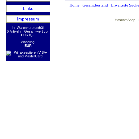
Home
·
Gesamtbestand
·
Erweiterte Such
Links
Impressum
HescomShop
- 
Ihr Warenkorb enthält
0 Artikel im Gesamtwert von
EUR 0,--
Währung:
EUR