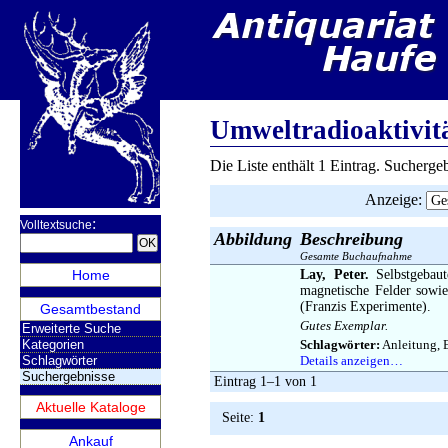
Umweltradioaktivit
Die Liste enthält 1 Eintrag. Sucherg
Anzeige
:
:
Volltextsuche
Abbildung
Beschreibung
Gesamte Buchaufnahme
Home
Lay, Peter.
Selbstgebaut
magnetische Felder sowie
(Franzis Experimente).
Gesamtbestand
Gutes Exemplar.
Erweiterte Suche
Kategorien
Schlagwörter:
Anleitung, E
Schlagwörter
Details anzeigen…
Suchergebnisse
Eintrag 1–1 von 1
Aktuelle Kataloge
Seite:
1
Ankauf