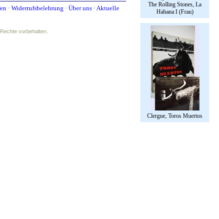
The Rolling Stones, La
fen
·
Widerrufsbelehrung
·
Über uns
·
Aktuelle
Habana I (Frau)
e Rechte vorbehalten.
Clergue, Toros Muertos