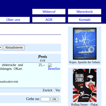
Widerruf
Warenkorb
 aus: Rare Book Week Berlin. Internationale Messe für Bü
Über uns
AGB
Kontakt
Preis
EUR
Kepes, Sprache des Sehens
 elektrische und
25,--
bildungen. OKart.
radioaktivität
Zurück
·
Vor
Gehe zu
:
Rolling Stones – Plakat,