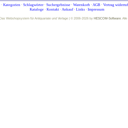
e
·
Kategorien
·
Schlagwörter
·
Suchergebnisse
·
Warenkorb
·
AGB
·
Vertrag widerru
Kataloge
·
Kontakt
·
Ankauf
·
Links
·
Impressum
Das Webshopsystem für Antiquariate und Verlage | © 2006-2026 by
HESCOM-Software
. All