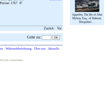
Perisse 1767. 8°.
Apperley, The life of John
Mytton, Esq., of Halston,
Shropshire …
Zurück
·
Vor
Gehe zu
:
fen
·
Widerrufsbelehrung
·
Über uns
·
Aktuelle
e Rechte vorbehalten.