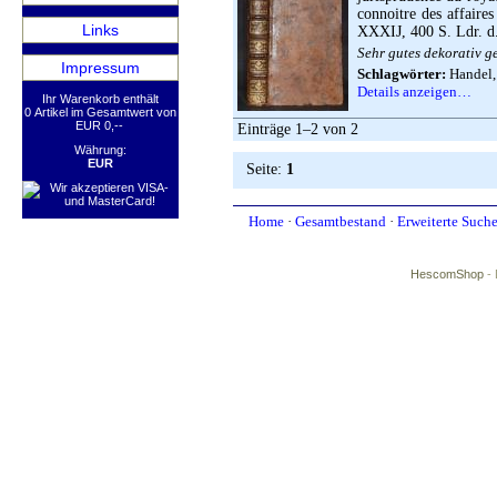
connoitre des affaire
Links
XXXIJ, 400 S. Ldr. d.
Sehr gutes dekorativ 
Impressum
Schlagwörter:
Handel,
Details anzeigen…
Ihr Warenkorb enthält
0 Artikel im Gesamtwert von
EUR 0,--
Einträge 1–2 von 2
Währung:
EUR
Seite:
1
Home
·
Gesamtbestand
·
Erweiterte Such
HescomShop
- 