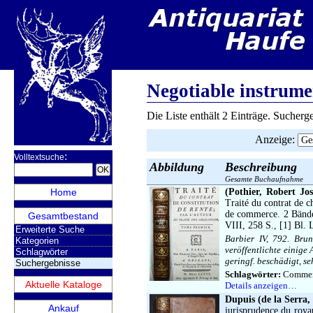
Negotiable instrume
Die Liste enthält 2 Einträge. Sucher
Anzeige
:
:
Volltextsuche
Abbildung
Beschreibung
Gesamte Buchaufnahme
Home
(Pothier, Robert Jos
Traité du contrat de ch
de commerce. 2 Bände 
Gesamtbestand
VIII, 258 S., [1] Bl. 
Erweiterte Suche
Barbier IV, 792. Brun
Kategorien
veröffentlichte einige
Schlagwörter
geringf. beschädigt, s
Suchergebnisse
Schlagwörter:
Commerci
Aktuelle Kataloge
Details anzeigen…
Dupuis (de la Serra,
Ankauf
jurisprudence du roya