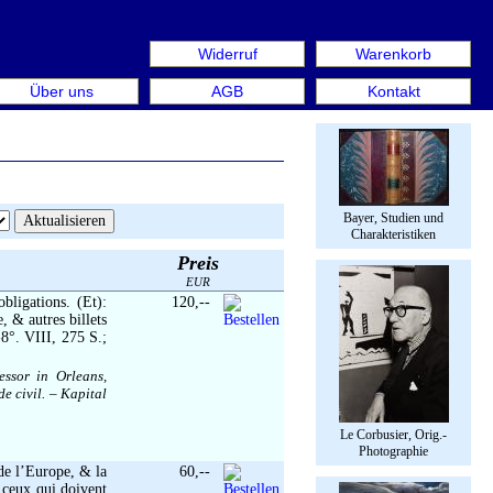
Widerruf
Warenkorb
en aus: Rare Book Week Berlin. Internationale Messe für 
Über uns
AGB
Kontakt
Bayer, Studien und
Charakteristiken
Preis
EUR
bligations. (Et):
120,--
, & autres billets
8°. VIII, 275 S.;
essor in Orleans,
e civil. – Kapital
Le Corbusier, Orig.-
Photographie
 de l’Europe, & la
60,--
 ceux qui doivent