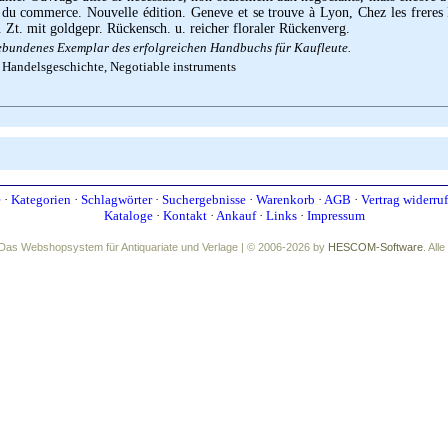
s du commerce. Nouvelle édition. Geneve et se trouve à Lyon, Chez les freres 
 Zt. mit goldgepr. Rückensch. u. reicher floraler Rückenverg.
gebundenes Exemplar des erfolgreichen Handbuchs für Kaufleute.
 Handelsgeschichte, Negotiable instruments
e
·
Kategorien
·
Schlagwörter
·
Suchergebnisse
·
Warenkorb
·
AGB
·
Vertrag widerru
Kataloge
·
Kontakt
·
Ankauf
·
Links
·
Impressum
Das Webshopsystem für Antiquariate und Verlage | © 2006-2026 by
HESCOM-Software
. All