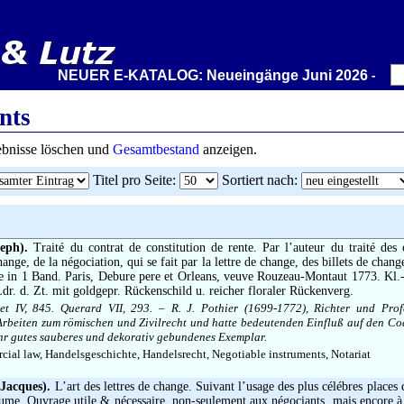
NEUER E-KATALOG: Neueingänge Juni 2026 – Wir stell
nts
gebnisse löschen und
Gesamtbestand
anzeigen.
Titel pro Seite
:
Sortiert nach
:
eph).
Traité du contrat de constitution de rente. Par l’auteur du traité des o
ange, de la négociation, qui se fait par la lettre de change, des billets de change
in 1 Band. Paris, Debure pere et Orleans, veuve Rouzeau-Montaut 1773. Kl.-
Ldr. d. Zt. mit goldgepr. Rückenschild u. reicher floraler Rückenverg.
et IV, 845. Querard VII, 293. – R. J. Pothier (1699-1772), Richter und Prof
 Arbeiten zum römischen und Zivilrecht und hatte bedeutenden Einfluß auf den Cod
ehr gutes sauberes und dekorativ gebundenes Exemplar.
al law, Handelsgeschichte, Handelsrecht, Negotiable instruments, Notariat
 Jacques).
L’art des lettres de change. Suivant l’usage des plus célébres places
ume. Ouvrage utile & nécessaire, non-seulement aux négociants, mais encore à