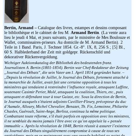
Bertin, Armand –
Catalogue des livres, estampes et dessins composant
le bibliothèque et le cabinet de feu M.
Armand Bertin
. (La vente aura
lieu le jeudi 4 Mai, et jours suivants, par le ministère de Mes Boulouze et
Wallet, commissaires-priseurs. Au domicile de M. Armand Bertin). 2
Teile in 1 Band. Paris, J. Techner 1854. Gr.-8°. IX, 8, 256 S.; [5] Bl.,
60 S. Halblederband der Zeit mit goldgepr. Rückenschild und
dekorativer Rückenvergoldung.
Wichtiger Auktionskatalog der Bibliothek des bedeutenden franz.
Journalisten A. Bertin (1801-1854). Bertin war Chef-Redakteur der Zeitung
„Journal des Débats“, die sein Vater am 1. April 1814 gegründet hatte. –
„Depuis la révolution de Juillet, le Journal des Débats, fortement attaché à
la monarchie de Juillet, avait fait une certaine opposition à tous les
ministères qui tendaient à restreindre l’influence royale, attaquant Laffitte,
soutenant Casimir Perier, Molé, attaquant la coalition, Thiers, etc., puis
attaquant et défendant tour à tour Guizot, etc. Sous la direction de Bertin,
le Journal auxquels s’étaient adjoints Cuvillier-Fleury, précepteur du duc
d’Aumale, Alloury, Michel Chevalier, Benazet, Th. Fix, Lemoinne, Philarète
Chasles, Guéroult, Saint-Ange, Berlioz, continua la même politique.
Combattant toute réforme, s’il était parfois en opposition avec les ministres,
il ne semblait du moins jamais l’être avec ce qu’on appelait la « pensée
immuable ». Après la révolution de 1848, Bertin réussit à assurer l’existence
du Journal des Débats singulièrement compromise à cause de tous ses
antécédents, mais en se maintenant avec une grande habileté au point de