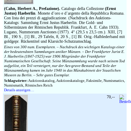
Impressum
(Cahn, Herbert A., Prefazione).
Catalogo della Collezione
(Ernst
Justus) Haeberlin
. Monete d’oro e d’argento della Repubblica Romana.
Con lista dei prezzi di aggiudicazione. (Nachdruck des Auktions-
Katalogs: Sammlung Ernst Justus Haeberlin. Die Gold- und
Silbermünzen der Römischen Republik. Frankfurt, A. E. Cahn 1933).
Lugano, Nummorum Auctiones (1977). 4° (29,5 x 23,5 cm.). XIII, [7]
Bl., 190 S., [1] Bl., 29 Tafeln, 8, 20 S., [1] Bl. Orig.-Halblederband mit
goldgepr. Rückentitel und Klarsicht-Schutzumschlag.
Eines von 300 num. Exemplaren. – Nachdruck des wichtigen Katalogs einer
der bedeutendsten Sammlungen antiker Münzen. – Der Frankfurter Jurist E.
J. Haeberlin (1847-1925) war 1906 Mitgründer der Frankfurter
Numismatischen Gesellschaft. Seine Münzsammlung wurde nach seinem Tod
aufgelöst, ein Teil versteigert, nur der Aes-grave-Bestand und Teile der
Münzsammlung kamen im Jahr 1940 in das Münzkabinett der Staatlichen
Museen zu Berlin. – Sehr gutes Exemplar.
Schlagwörter:
Auktionskatalog, Auktionskataloge, Faksimile, Numismatics,
Numismatik, Römisches Reich
Details anzeigen…
70,--