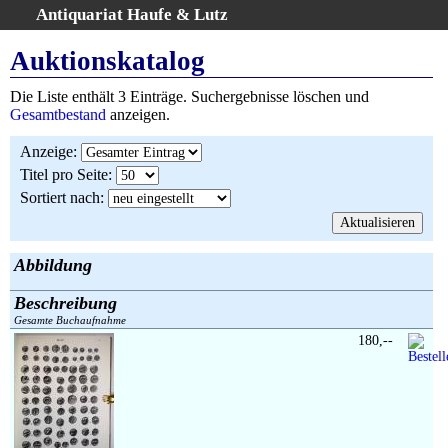
Antiquariat Haufe & Lutz
:
Volltextsuche
Auktionskatalog
Home
Die Liste enthält 3 Einträge. Suchergebnisse löschen und
Gesamtbestand
Gesamtbestand
anzeigen.
Erweiterte Suche
Anzeige
:
Kategorien
Titel pro Seite
:
Schlagwörter
Sortiert nach
:
Suchergebnisse
Warenkorb
AGB
Abbildung
Widerruf
Beschreibung
Über uns
Gesamte Buchaufnahme
Aktuelle Kataloge
180,--
Kontakt
Ankauf
Links