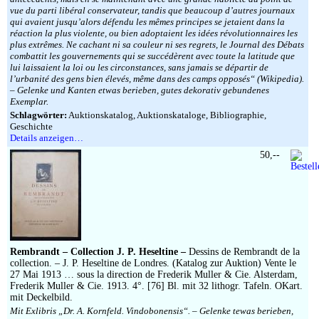
vue du parti libéral conservateur, tandis que beaucoup d’autres journaux
qui avaient jusqu’alors défendu les mêmes principes se jetaient dans la
réaction la plus violente, ou bien adoptaient les idées révolutionnaires les
plus extrêmes. Ne cachant ni sa couleur ni ses regrets, le Journal des Débats
combattit les gouvernements qui se succédèrent avec toute la latitude que
lui laissaient la loi ou les circonstances, sans jamais se départir de
l’urbanité des gens bien élevés, même dans des camps opposés“ (Wikipedia).
– Gelenke und Kanten etwas berieben, gutes dekorativ gebundenes
Exemplar.
Schlagwörter:
Auktionskatalog, Auktionskataloge, Bibliographie,
Geschichte
Details anzeigen…
50,--
Rembrandt – Collection J. P. Heseltine –
Dessins de Rembrandt de la
collection. – J. P. Heseltine de Londres. (Katalog zur Auktion) Vente le
27 Mai 1913 … sous la direction de Frederik Muller & Cie. Alsterdam,
Frederik Muller & Cie. 1913. 4°. [76] Bl. mit 32 lithogr. Tafeln. OKart.
mit Deckelbild.
Mit Exlibris „Dr. A. Kornfeld. Vindobonensis“. – Gelenke tewas berieben,