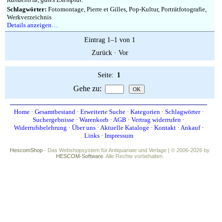
Impressum
Schlagwörter:
Fotomontage, Pierre et Gilles, Pop-Kultur, Porträtfotografie,
Werkverzeichnis
Details anzeigen…
Eintrag 1–1 von 1
Zurück
·
Vor
Seite:
1
Gehe zu
:
Home
·
Gesamtbestand
·
Erweiterte Suche
·
Kategorien
·
Schlagwörter
·
Suchergebnisse
·
Warenkorb
·
AGB
·
Vertrag widerrufen
·
Widerrufsbelehrung
·
Über uns
·
Aktuelle Kataloge
·
Kontakt
·
Ankauf
·
Links
·
Impressum
HescomShop
- Das Webshopsystem für Antiquariate und Verlage | © 2006-2026 by
HESCOM-Software
. Alle Rechte vorbehalten.