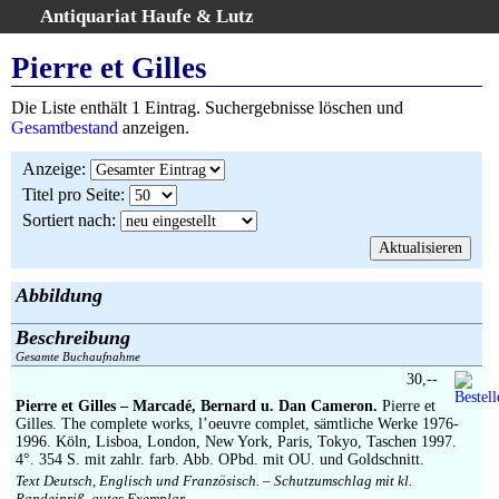
Antiquariat Haufe & Lutz
:
Volltextsuche
Pierre et Gilles
Home
Die Liste enthält 1 Eintrag. Suchergebnisse löschen und
Gesamtbestand
Gesamtbestand
anzeigen.
Erweiterte Suche
Anzeige
:
Kategorien
Titel pro Seite
:
Schlagwörter
Sortiert nach
:
Suchergebnisse
Warenkorb
AGB
Abbildung
Widerruf
Beschreibung
Über uns
Gesamte Buchaufnahme
Aktuelle Kataloge
30,--
Pierre et Gilles – Marcadé, Bernard u. Dan Cameron.
Pierre et
Kontakt
Gilles. The complete works, l’oeuvre complet, sämtliche Werke 1976-
Ankauf
1996. Köln, Lisboa, London, New York, Paris, Tokyo, Taschen 1997.
4°. 354 S. mit zahlr. farb. Abb. OPbd. mit OU. und Goldschnitt.
Links
Text Deutsch, Englisch und Französisch. – Schutzumschlag mit kl.
Randeinriß, gutes Exemplar.