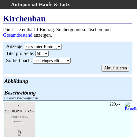
Antiquariat Haufe & Lutz
:
Volltextsuche
Kirchenbau
Home
Die Liste enthält 1 Eintrag. Suchergebnisse löschen und
Gesamtbestand
Gesamtbestand
anzeigen.
Erweiterte Suche
Anzeige
:
Kategorien
Titel pro Seite
:
Schlagwörter
Sortiert nach
:
Suchergebnisse
Warenkorb
AGB
Abbildung
Widerruf
Beschreibung
Über uns
Gesamte Buchaufnahme
Aktuelle Kataloge
220,--
Kontakt
Ankauf
Links