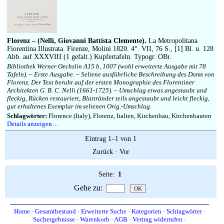
Impressum
Florenz – (Nelli, Giovanni Battista Clemente).
La Metropolitana
Fiorentina Illustrata. Firenze, Molini 1820. 4°. VII, 76 S., [1] Bl. u. 128
Abb. auf XXXVIII (1 gefalt.) Kupfertafeln. Typogr. OBr.
Bibliothek Werner Oechslin A15 b, 1007 (wohl erweiterte Ausgabe mit 78
Tafeln). – Erste Ausgabe. – Seltene ausführliche Beschreibung des Doms von
Florenz. Der Text beruht auf der ersten Monographie des Florentiner
Architekten G. B. C. Nelli (1661-1725). – Umschlag etwas angestaubt und
fleckig, Rücken restauriert, Blattränder teils angestaubt und leicht fleckig,
gut erhaltenes Exemplar im seltenen Orig.-Umschlag.
Schlagwörter:
Florence (Italy), Florenz, Italien, Kirchenbau, Kirchenbauten
Details anzeigen…
Eintrag 1–1 von 1
Zurück
·
Vor
Seite:
1
Gehe zu
:
Home
·
Gesamtbestand
·
Erweiterte Suche
·
Kategorien
·
Schlagwörter
·
Suchergebnisse
·
Warenkorb
·
AGB
·
Vertrag widerrufen
·