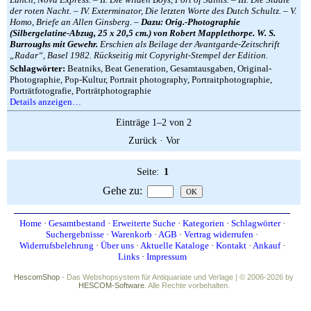
der roten Nacht. – IV. Exterminator, Die letzten Worte des Dutch Schultz. – V.
Homo, Briefe an Allen Ginsberg. –
Dazu: Orig.-Photographie
(Silbergelatine-Abzug, 25 x 20,5 cm.) von Robert Mapplethorpe. W. S.
Burroughs mit Gewehr.
Erschien als Beilage der Avantgarde-Zeitschrift
„Radar“, Basel 1982. Rückseitig mit Copyright-Stempel der Edition.
Schlagwörter:
Beatniks, Beat Generation, Gesamtausgaben, Original-
Photographie, Pop-Kultur, Portrait photography, Portraitphotographie,
Porträtfotografie, Porträtphotographie
Details anzeigen…
Einträge 1–2 von 2
Zurück
·
Vor
Seite:
1
Gehe zu
:
Home
·
Gesamtbestand
·
Erweiterte Suche
·
Kategorien
·
Schlagwörter
·
Suchergebnisse
·
Warenkorb
·
AGB
·
Vertrag widerrufen
·
Widerrufsbelehrung
·
Über uns
·
Aktuelle Kataloge
·
Kontakt
·
Ankauf
·
Links
·
Impressum
HescomShop
- Das Webshopsystem für Antiquariate und Verlage | © 2006-2026 by
HESCOM-Software
. Alle Rechte vorbehalten.