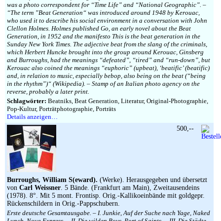
was a photo correspondent for “Time Life” and “National Geographic”. –
“The term ”Beat Generation“ was introduced around 1948 by Kerouac,
who used it to describe his social environment in a conversation with John
Clellon Holmes. Holmes published Go, an early novel about the Beat
Generation, in 1952 and the manifesto This is the beat generation in the
Sunday New York Times. The adjective beat from the slang of the criminals,
which Herbert Huncke brought into the group around Kerouac, Ginsberg
and Burroughs, had the meanings “defeated”, “tired” and “run-down”, but
Kerouac also coined the meanings “euphoric” (upbeat), ‘beatific’ (beatific)
and, in relation to music, especially bebop, also being on the beat (“being
in the rhythm”)“ (Wikipedia). – Stamp of an Italian photo agency on the
reverse, probably a later print.
Schlagwörter:
Beatniks, Beat Generation, Literatur, Original-Photographie,
Pop-Kultur, Porträtphotographie, Porträts
Details anzeigen…
500,--
Burroughs, William S(eward).
(Werke). Herausgegeben und übersetzt
von
Carl Weissner
. 5 Bände. (Frankfurt am Main), Zweitausendeins
(1978). 8°. Mit 5 mont. Frontisp. Orig.-Kallikoeinbände mit goldgepr.
Rückenschildern in Orig.-Pappschubern.
Erste deutsche Gesamtausgabe. – I. Junkie, Auf der Suche nach Yage, Naked
Lunch, Nova Express. – II. Die wilden Boys, Port of Saints. – III. Die Städte