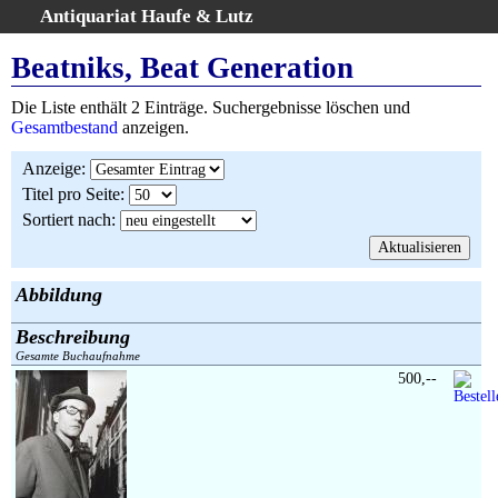
Antiquariat Haufe & Lutz
:
Volltextsuche
Beatniks, Beat Generation
Home
Die Liste enthält 2 Einträge. Suchergebnisse löschen und
Gesamtbestand
Gesamtbestand
anzeigen.
Erweiterte Suche
Anzeige
:
Kategorien
Titel pro Seite
:
Schlagwörter
Sortiert nach
:
Suchergebnisse
Warenkorb
AGB
Abbildung
Widerruf
Beschreibung
Über uns
Gesamte Buchaufnahme
Aktuelle Kataloge
500,--
Kontakt
Ankauf
Links