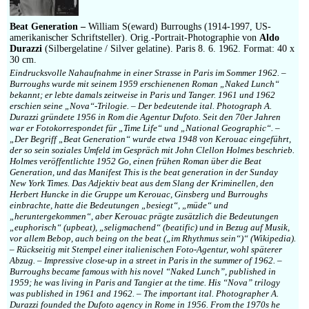
Impressum
Beat Generation –
William S(eward) Burroughs (1914-1997, US-
amerikanischer Schriftsteller). Orig.-Portrait-Photographie von
Aldo
Durazzi
(Silbergelatine / Silver gelatine). Paris 8. 6. 1962. Format: 40 x
30 cm.
Eindrucksvolle Nahaufnahme in einer Strasse in Paris im Sommer 1962. –
Burroughs wurde mit seinem 1959 erschienenen Roman „Naked Lunch“
bekannt; er lebte damals zeitweise in Paris und Tanger. 1961 und 1962
erschien seine „Nova“-Trilogie. – Der bedeutende ital. Photograph A.
Durazzi gründete 1956 in Rom die Agentur Dufoto. Seit den 70er Jahren
war er Fotokorrespondet für „Time Life“ und „National Geographic“. –
„Der Begriff „Beat Generation“ wurde etwa 1948 von Kerouac eingeführt,
der so sein soziales Umfeld im Gespräch mit John Clellon Holmes beschrieb.
Holmes veröffentlichte 1952 Go, einen frühen Roman über die Beat
Generation, und das Manifest This is the beat generation in der Sunday
New York Times. Das Adjektiv beat aus dem Slang der Kriminellen, den
Herbert Huncke in die Gruppe um Kerouac, Ginsberg und Burroughs
einbrachte, hatte die Bedeutungen „besiegt“, „müde“ und
„heruntergekommen“, aber Kerouac prägte zusätzlich die Bedeutungen
„euphorisch“ (upbeat), „seligmachend“ (beatific) und in Bezug auf Musik,
vor allem Bebop, auch being on the beat („im Rhythmus sein“)“ (Wikipedia).
– Rückseitig mit Stempel einer italienischen Foto-Agentur, wohl späterer
Abzug. – Impressive close-up in a street in Paris in the summer of 1962. –
Burroughs became famous with his novel “Naked Lunch”, published in
1959; he was living in Paris and Tangier at the time. His “Nova” trilogy
was published in 1961 and 1962. – The important ital. Photographer A.
Durazzi founded the Dufoto agency in Rome in 1956. From the 1970s he