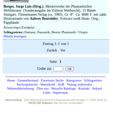
Impressum
Borges, Jorge Luis (Hrsg.).
Meisterwerke der Phantastischen
Weltliteratur. (Sonderausgabe der Edition Weitbrecht). 15 Bände.
Stuttgart, Thienemanns Verlag (ca. 1983). Gr.-8°. Ca. 4000 S. mit zahlr.
Illustrationen von
Aubrey Bearsdsley
. Schwarz-weiß illustr. Orig.-
Pappbände.
Neuwertiges Exemplar.
Schlagwörter:
Fantasie, Fantastik, Horror, Phantastik / Utopie
Details anzeigen…
Eintrag 1–1 von 1
Zurück
·
Vor
Seite:
1
Gehe zu
:
Home
·
Gesamtbestand
·
Erweiterte Suche
·
Kategorien
·
Schlagwörter
·
Suchergebnisse
·
Warenkorb
·
AGB
·
Vertrag widerrufen
·
Widerrufsbelehrung
·
Über uns
·
Aktuelle Kataloge
·
Kontakt
·
Ankauf
·
Links
·
Impressum
HescomShop
- Das Webshopsystem für Antiquariate und Verlage | © 2006-2026 by
HESCOM-Software
. Alle Rechte vorbehalten.