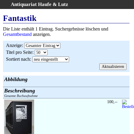
Antiquariat Haufe & Lutz
:
Volltextsuche
Fantastik
Home
Die Liste enthält 1 Eintrag. Suchergebnisse löschen und
Gesamtbestand
Gesamtbestand
anzeigen.
Erweiterte Suche
Anzeige
:
Kategorien
Titel pro Seite
:
Schlagwörter
Sortiert nach
:
Suchergebnisse
Warenkorb
AGB
Abbildung
Widerruf
Beschreibung
Über uns
Gesamte Buchaufnahme
Aktuelle Kataloge
100,--
Kontakt
Ankauf
Links