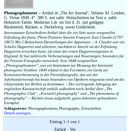
Impressum
Photographometer –
Artikel in „The Art Journal“, Volume XI. London,
G. Virtue 1849. 4°. 380 S. mit zahlr. Holzschnitten im Text u. zahlr.
Holzstich-Tafeln. Moderner Ldr. im Stil d. Zt. mit goldgepr.
Rückentitel, Rücken- u. Deckelverg. sowie Goldschnitt.
Interessanter Zeitschriften-Artikel über die ein Jahr zuvor vorgestellte
Erfindung des franz. Photo-Pioniers Antoine François Jean Claudet (1797-
1867). Mit 2 Holzschnitt-Darstellungen der Apparatur. – A. Claudet war ein
Schüler Daguerres und arbeitete, nachdem er Anteile an der Erfindung
Daguerres erworben hatte, als einer der ersten Daguerreotypisten in
England. Er hat zahlreiche Verbesserungen und Neuerungen, besonders für
die Portrait-Fotografie entwickelt. Sein 1848 vorgestellter
„Photographometer“, war ein Instrument zur Messung der Intensität
photogener Strahlen. 1849 erfand er das Focimeter, ein Gerät zur
Kontrastverbesserung in der Porträtfotografie, das seit der
Jahrhundertwende bis heute besonders von Optikern eingesetzt wird um die
Gläserstärke bei Brillen zu bestimmen. – Der vorliegende Jahrgang der
englischen Kunstzeitschift enthält außerdem noch Artikel über „The
Photographic Club“, „Everard’s photography“ und „The phenomena of
photography“. – Rücken etwas aufgehellt, gutes dekorativ gebundenes
Exemplar.
Schlagwörter:
Photographometer, Photography, Zeitschriften
Details anzeigen…
Eintrag 1–1 von 1
Zurück
·
Vor