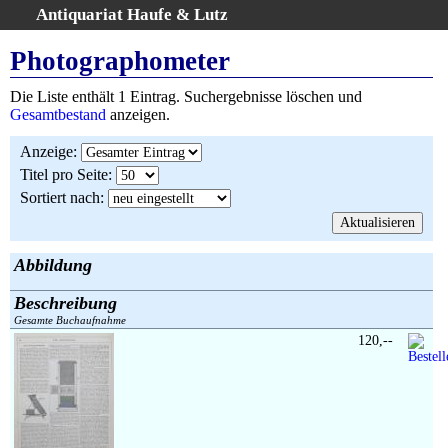
Antiquariat Haufe & Lutz
:
Volltextsuche
Photographometer
Home
Die Liste enthält 1 Eintrag. Suchergebnisse löschen und
Gesamtbestand
Gesamtbestand
anzeigen.
Erweiterte Suche
Anzeige
:
Kategorien
Titel pro Seite
:
Schlagwörter
Sortiert nach
:
Suchergebnisse
Warenkorb
AGB
Abbildung
Widerruf
Beschreibung
Über uns
Gesamte Buchaufnahme
Aktuelle Kataloge
120,--
Kontakt
Ankauf
Links