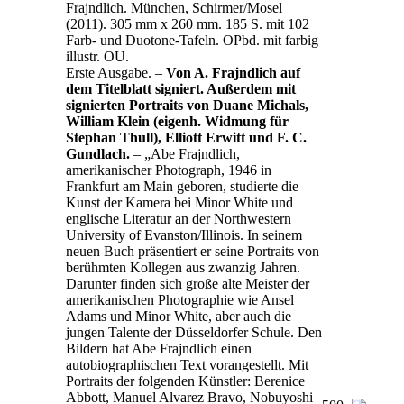
Frajndlich. München, Schirmer/Mosel
(2011). 305 mm x 260 mm. 185 S. mit 102
Farb- und Duotone-Tafeln. OPbd. mit farbig
illustr. OU.
Erste Ausgabe. –
Von A. Frajndlich auf
dem Titelblatt signiert. Außerdem mit
signierten Portraits von Duane Michals,
William Klein (eigenh. Widmung für
Stephan Thull), Elliott Erwitt und F. C.
Gundlach.
– „Abe Frajndlich,
amerikanischer Photograph, 1946 in
Frankfurt am Main geboren, studierte die
Kunst der Kamera bei Minor White und
englische Literatur an der Northwestern
University of Evanston/Illinois. In seinem
neuen Buch präsentiert er seine Portraits von
berühmten Kollegen aus zwanzig Jahren.
Darunter finden sich große alte Meister der
amerikanischen Photographie wie Ansel
Adams und Minor White, aber auch die
jungen Talente der Düsseldorfer Schule. Den
Bildern hat Abe Frajndlich einen
autobiographischen Text vorangestellt. Mit
Portraits der folgenden Künstler: Berenice
Abbott, Manuel Alvarez Bravo, Nobuyoshi