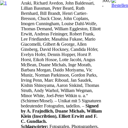
500,-
Araki, Richard Avedon, John Baldessari,
-
Lillian Bassman, Peter Beard, Ruth
Bernhard, Bill Brandt, Henri Cartier-
Bresson, Chuck Close, John Coplans,
Imogen Cunningham, Louise Dahl-Wolfe,
Thomas Demand, William Eggleston, Elliott
Erwitt, Andreas Feininger, Robert Frank,
Lee Friedlander, Masahisa Fukase, Mario
Giacomelli, Gilbert & George, Allen
Ginsberg, David Hockney, Candida Höfer,
Evelyn Hofer, Dennis Hopper, Horst P.
Horst, Eikoh Hosoe, Lotte Jacobi, Angus
McBean, Duane Michals, Inge Morath,
Barbara Morgan, Daido Moriyama, Vic
Muniz, Norman Parkinson, Gordon Parks,
Irving Penn, Marc Riboud, Jan Saudek,
Kishin Shinoyama, Aaron Siskind, Thomas
Struth, Andy Warhol, William Wegman,
Minor White, Joel-Peter Witkin u. a.“
(Schirmer/Mosel). – Unikat mit 5 Signaturen
bedeutender Fotografen, tadellos. –
Signed
by A. Frajndlich, Duane Michals, William
Klein (Inscribtion), Elliott Erwitt and F.
C. Gundlach.
Schlagwörter:
Fotografen, Photographers,