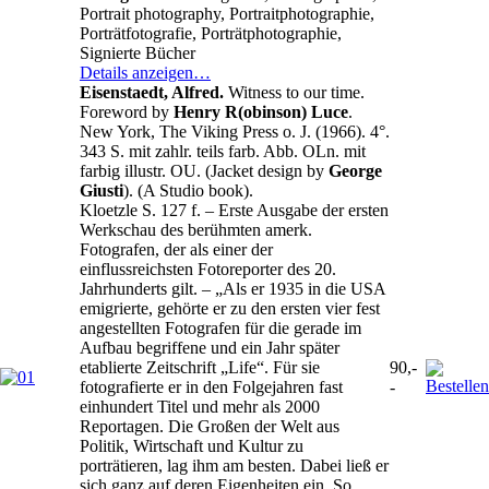
Portrait photography, Portraitphotographie,
Porträtfotografie, Porträtphotographie,
Signierte Bücher
Details anzeigen…
Eisenstaedt, Alfred.
Witness to our time.
Foreword by
Henry R(obinson) Luce
.
New York, The Viking Press o. J. (1966). 4°.
343 S. mit zahlr. teils farb. Abb. OLn. mit
farbig illustr. OU. (Jacket design by
George
Giusti
). (A Studio book).
Kloetzle S. 127 f. – Erste Ausgabe der ersten
Werkschau des berühmten amerk.
Fotografen, der als einer der
einflussreichsten Fotoreporter des 20.
Jahrhunderts gilt. – „Als er 1935 in die USA
emigrierte, gehörte er zu den ersten vier fest
angestellten Fotografen für die gerade im
Aufbau begriffene und ein Jahr später
etablierte Zeitschrift „Life“. Für sie
90,-
fotografierte er in den Folgejahren fast
-
einhundert Titel und mehr als 2000
Reportagen. Die Großen der Welt aus
Politik, Wirtschaft und Kultur zu
porträtieren, lag ihm am besten. Dabei ließ er
sich ganz auf deren Eigenheiten ein. So