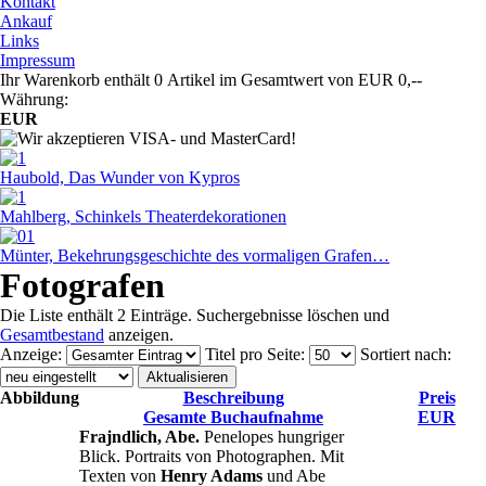
Kontakt
Ankauf
Links
Impressum
Ihr Warenkorb enthält 0 Artikel im Gesamtwert von EUR 0,--
Währung:
EUR
Haubold, Das Wunder von Kypros
Mahlberg, Schinkels Theaterdekorationen
Münter, Bekehrungsgeschichte des vormaligen Grafen…
Fotografen
Die Liste enthält 2 Einträge. Suchergebnisse löschen und
Gesamtbestand
anzeigen.
Anzeige
:
Titel pro Seite
:
Sortiert nach
:
Abbildung
Beschreibung
Preis
Gesamte Buchaufnahme
EUR
Frajndlich, Abe.
Penelopes hungriger
Blick. Portraits von Photographen. Mit
Texten von
Henry Adams
und Abe