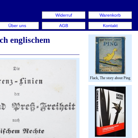
Widerruf
Warenkorb
us: Rare Book Week Berlin. Internationale Messe für Büche
Über uns
AGB
Kontakt
ach englischem
Flack, The story about Ping