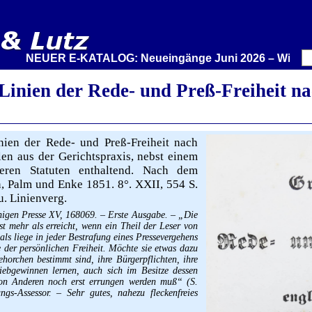
NEUER E-KATALOG: Neueingänge Juni 2026 – Wir stellen a
Linien der Rede- und Preß-Freiheit n
ien der Rede- und Preß-Freiheit nach
en aus der Gerichtspraxis, nebst einem
eren Statuten enthaltend. Nach dem
n, Palm und Enke 1851. 8°. XXII, 554 S.
u. Linienverg.
higen Presse XV, 168069. – Erste Ausgabe. – „Die
st mehr als erreicht, wenn ein Theil der Leser von
ls liege in jeder Bestrafung eines Pressevergehens
e der persönlichen Freiheit. Möchte sie etwas dazu
ehorchen bestimmt sind, ihre Bürgerpflichten, ihre
iebgewinnen lernen, auch sich im Besitze dessen
von Anderen noch erst errungen werden muß“ (S.
gs-Assessor. – Sehr gutes, nahezu fleckenfreies