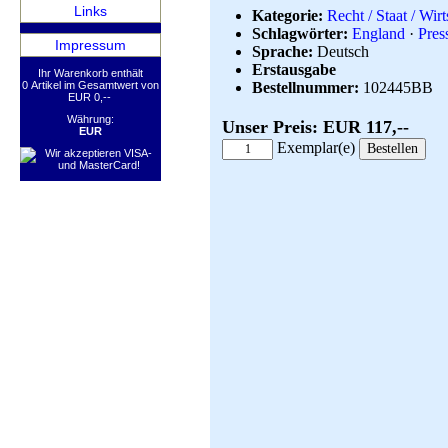
Links
Kategorie:
Recht / Staat / Wirt
Schlagwörter:
England
·
Pres
Impressum
Sprache:
Deutsch
Erstausgabe
Ihr Warenkorb enthält
0 Artikel im Gesamtwert von
Bestellnummer:
102445BB
EUR 0,--
Währung:
Unser Preis: EUR 117,--
EUR
Exemplar(e)