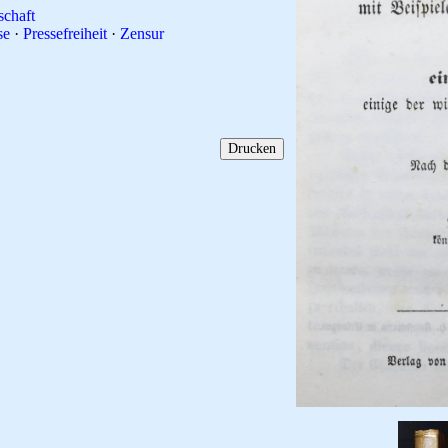
schaft
se
·
Pressefreiheit
·
Zensur