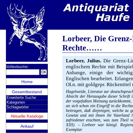
Lorbeer, Die Grenz-
Rechte……
Lorbeer, Julius.
Die Grenz-Lin
:
englischem Rechte mit Beispiel
Volltextsuche
Anhange, einige der wichtig
Englischen bearbeitet. Erlange
Home
OLn. mit goldgepr. Rückentitel 
Gesamtbestand
Hagelweide, Literatur zur deutschsprac
Absicht der Herausgabe dieser Schrift i
Erweiterte Suche
der vorgefaßten Meinung zurückkommt, a
Kategorien
an sich schon ein Eingriff in die Recht
Schlagwörter
beitragen, daß diejenigen, welche zu g
Gesetze und mit ihnen ihr Vaterland l
Aktuelle Kataloge
zufriedener erachten, was zum Theil 
XIII). – Lorbeer war königl. Regierun
Ankauf
Exemplar.