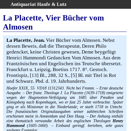
Antiquariat Haufe & Lutz
:
Volltextsuche
La Placette, Vier Bücher vom
Home
Almosen
Gesamtbestand
Erweiterte Suche
La Placette, Jean.
Vier Bücher vom Almosen. Nebst
Kategorien
dessen Beweis, daß die Therapeutæ, Deren Philo
gedencket, keine Christen gewesen, Deme beygefügt
Schlagwörter
Henrici Hammondi Gedancken Vom Almosen. Aus dem
Warenkorb
Frantzösischen und Engelischen ins Teutsche übersetzt.
AGB
Franckfurt u. Leipzig, Boetius 1717. 8°. Gestoch.
Frontispiz, [13] Bl., 288, 32 S., [5] Bl. mit Titel in Rot
Widerruf
und Schwarz. Pbd. d. 19. Jahrhunderts.
Über uns
Hoefer XXIX, 55. VD18 11312343. Nicht bei Fromm. – Erste deutsche
Aktuelle Kataloge
Ausgabe. – Der franz. Theologe J. La Placette (1639-1718) emigrierte
wegen der Hugenotten-Verfolgung um 1685 über Preußen und
Kontakt
Königsberg nach Kopenhagen, wo er fast 25 Jahre verbrachte. Später
ging er als Missionar in die Niederlande; er starb 1718 in Utrecht.
Ankauf
Die französischen Originalausgaben seiner zahlreichen Schriften
Links
erschienen meist in Amsterdam und Den Haag. – Der Anhang enthält
eine thematisch verwandte Arbeit des englischen Theologen
Henry
Impressum
Hammond
(1605-1660). – Einband geringf. berieben, sehr gutes
sauberes Exemplar.