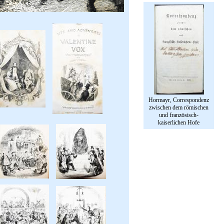
Hormayr, Correspondenz
zwischen dem römischen
und französisch-
kaiserlichen Hofe