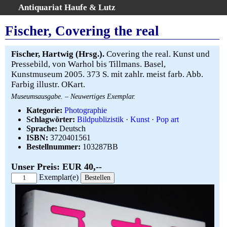
Antiquariat Haufe & Lutz
:
Volltextsuche
Fischer, Covering the real
Home
Gesamtbestand
Fischer, Hartwig (Hrsg.).
Covering the real. Kunst und
Pressebild, von Warhol bis Tillmans. Basel,
Erweiterte Suche
Kunstmuseum 2005. 373 S. mit zahlr. meist farb. Abb.
Kategorien
Farbig illustr. OKart.
Schlagwörter
Museumsausgabe. – Neuwertiges Exemplar.
Warenkorb
Kategorie:
Photographie
AGB
Schlagwörter:
Bildpublizistik
·
Kunst
·
Pop art
Sprache:
Deutsch
Widerruf
ISBN:
3720401561
Über uns
Bestellnummer:
103287BB
Aktuelle Kataloge
Unser Preis: EUR 40,--
Kontakt
Exemplar(e)
Ankauf
Links
Impressum