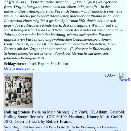
27 (frz. Ausg.). – Erste deutsche Ausgabe. – „Harlin Quist (Verleger der
franz. Originalausgabe, erschienen im selben Jahr) schafft – in der
unbeständigen Atmosphäre des Pin Push Studio – in Frankreich eine neue
visuelle Ästhetik für Kinderbilderbücher, indem er der Phantasie bei der
Illustration einen möglichst großen Spielraum läßt. damit stellt er sich
gegen das traditionelle Kinderbuch, dessen imaginäre Welt nur auf sich
selbst bezogen war. Da das wirkliche Leben des Kindes im auslaufenden 20.
Jahrhundert mit der Welt der Werbung, mit provozierenden Formen,
aggressieven Farben und ungewöhnlichen Gedankenassoziationen
konfrontiert ist, muß das Kinderbilderbuch eine Welt darstellen, deren
Formen mit der Vergangenheit brechen.“ (L. Noesser in Bilderwelt). –
Schönes Exemplar des seltenen Pop-Art-Bilderbuchs mit dem meist
fehlenden Beilagen-Blatt.
Schlagwörter:
Insel, Pop art, Pop-Kultur
Details anzeigen…
100,--
Rolling Stones.
Exile on Main St(reet). 2 x Vinyl, LP, Album, Gatefold.
Rolling Stones Records – COC 69100. Hamburg, Kinney Music GmbH.
1972. Cover art work by
Robert Frank
.
Stourdzé, Total Records 33-35. – Erste deutsche Pressung. – Das zehnte