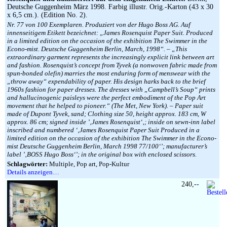
Deutsche Guggenheim März 1998. Farbig illustr. Orig.-Karton (43 x 30
x 6,5 cm.). (Edition No. 2).
Nr. 77 von 100 Exemplaren. Produziert von der Hugo Boss AG. Auf
innenseitigem Etikett bezeichnet: „James Rosenquist Paper Suit. Produced
in a limited edition on the occasion of the exhibition The Swimmer in the
Econo-mist. Deutsche Guggenheim Berlin, March, 1998“. – „This
extraordinary garment represents the increasingly explicit link between art
and fashion. Rosenquist’s concept from Tyvek (a nonwoven fabric made from
spun-bonded olefin) marries the most enduring form of menswear with the
„throw away“ expendability of paper. His design harks back to the brief
1960s fashion for paper dresses. The dresses with „Campbell’s Soup“ prints
and hallucinogenic paisleys were the perfect embodiment of the Pop Art
movement that he helped to pioneer.“ (The Met, New York). – Paper suit
made of Dupont Tyvek, sand; Clothing size 50, height approx. 183 cm, W
approx. 86 cm; signed inside ’‚James Rosenquist‘‚; inside on sewn-inn label
inscribed and numbered ‘‚James Rosenquist Paper Suit Produced in a
limited edition on the occasion of the exhibition The Swimmer in the Econo-
mist Deutsche Guggenheim Berlin, March 1998 77/100‘’; manufacturer’s
label ’‚BOSS Hugo Boss‘’; in the original box with enclosed scissors.
Schlagwörter:
Multiple, Pop art, Pop-Kultur
Details anzeigen…
240,--