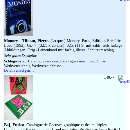
Monory – Tilman, Pierre.
(Jacques) Monory. Paris, Editions Frédéric
Loeb (1992). Gr.-4° (32,5 x 25 cm.). 325, (1) S. mit zahlr. teils farbige
Abbildungen. Orig.-Leinenband mit farbig illustr. Schutzumschlag.
Sehr gutes Exemplar.
Schlagwörter:
Catalogue raisonné, Catalogues raisonnés, Pop art,
Werkverzeichnis, Werkverzeichnisse
Details anzeigen…
140,--
Baj, Enrico.
Catalogue de l’oeuvre graphique et des multiples.
Catalogue of the graphic work and multiples. Réalise par
Jean Petit
. I.