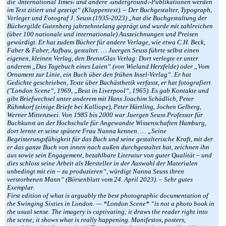
die ›International Times‹ und andere ›underground‹-Publikationen werden
im Text zitiert und gezeigt“ (Klappentext). – Der Buchgestalter, Typograph,
Verleger und Fotograf J. Seuss (1935-2023) „hat die Buchgestaltung der
Büchergilde Gutenberg jahrzehntelang geprägt und wurde mit zahlreichen
(über 100 nationale und internationale) Auszeichnungen und Preisen
gewürdigt. Er hat zudem Bücher für andere Verlage, wie etwa C.H. Beck,
Faber & Faber, Aufbau, gestaltet. … Juergen Seuss führte selbst einen
eigenen, kleinen Verlag, den BrennGlas Verlag: Dort verlegte er unter
anderem „Das Tagebuch eines Laien“ (von Wieland Herzfelde) oder „Vom
Ornament zur Linie, ein Buch über den frühen Insel-Verlag“. Er hat
Gedichte geschrieben, Texte über Buchästhetik verfasst, er hat fotografiert
(″London Scene“, 1969, „Beat in Liverpool“, 1965). Es gab Kontakte und
gibt Briefwechsel unter anderem mit Hans Joachim Schädlich, Peter
Rühmkorf (einige Briefe bei Kalliope), Peter Härtling, Jochen Gelberg,
Werner Mittenzwei. Von 1985 bis 2000 war Juergen Seuss Professor für
Buchkunst an der Hochschule für Angewandte Wissenschaften Hamburg,
dort lernte er seine spätere Frau Nanna kennen. … „Seine
Begeisterungsfähigkeit für das Buch und seine gestalterische Kraft, mit der
er das ganze Buch von innen nach außen durchgestaltet hat, zeichnen ihn
aus sowie sein Engagement, bezahlbare Literatur von guter Qualität – und
dies schloss seine Arbeit als Hersteller in der Auswahl der Materialen
unbedingt mit ein – zu produzieren“, würdigt Nanna Seuss ihren
verstorbenen Mann“ (Börsenblatt vom 24. April 2023). – Sehr gutes
Exemplar.
First edition of what is arguably the best photographic documentation of
the Swinging Sixties in London. — *London Scene* “is not a photo book in
the usual sense. The imagery is captivating; it draws the reader right into
the scene; it shows what is really happening. Manifestos, posters,