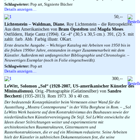
Schlagwörter:
Pop art, Signierte Bücher
Details anzeigen…
50,--
Lichtenstein – Waldman, Diane.
Roy Lichtenstein – die Retrospektive.
Aus dem Amerikanischen von
Bram Opstelten
und
Magda Moses
.
Ostfildern, Hatje Cantz (1994). Gr.-4° (30,5 x 30,5 cm.). 391, (2) S. mit
zahlr. farb. Abb. Farbig illustr. OKart.
Erste deutsche Ausgabe. – Wichtiger Katalog mit Arbeiten von 1950 bis in
die frühen 1990er Jahre, entstanden in enger Zusammenarbeit mit dem
Künstler. Außerdem mit umfangreicher Bibliographie und Chronologie. –
Neuwertiges Exemplar (noch in Folie eingeschweißt).
Schlagwörter:
Pop art
Details anzeigen…
300,--
LeWitt, Solomon „Sol“ (1928-2007, US-amerikanischer Künstler des
Minimalismus).
Orig.-Photographie (Gelatinesilber) von
Sandro
Becchetti
(1935-2013). Rom 1973. 30 x 40 cm.
Der bedeutende Konzeptkünstler beim Vermessen einer Wand für die
Ausstellung „Mostra Contemporana“ in der Villa Borghese in Rom. – „Sol
LeWitts Werk basierte auf dem Konstruktivismus des Bauhauses sowie der
niederländischen Künstlervereinigung De Stijl. Sol LeWitt entwickelte die
Ideen dieser Stilrichtungen weiter und experimentierte mit
architektonischen Raumstrukturen, Gittermustern und
Rasterkonstruktionen, die er auf ein Minimum reduzierte. Seine Arbeiten
hielt der Künstler in zahlreichen Dokumentationen fest, die seine