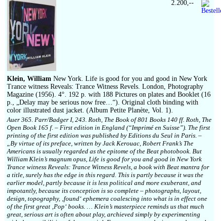
2.200,--
Klein, William
New York. Life is good for you and good in New York
Trance witness Reveals: Trance Witness Revels. London, Photography
Magazine (1956). 4°. 192 p. with 188 Pictures on plates and Booklet (16
p., „Delay may be serious now free…“). Original cloth binding with
color illustrated dust jacket. (Album Petite Planète, Vol. 1).
Auer 365. Parr/Badger I, 243. Roth, The Book of 801 Books 140 ff. Roth, The
Open Book 165 f. – First edition in England (“Imprimé en Suisse”). The first
printing of the first edition was published by Editions du Seul in Paris. –
„By virtue of its preface, written by Jack Kerouac, Robert Frank’s The
Americans is usually regarded as the epitome of the Beat photobook. But
William Klein’s magnum opus, Life is good for you and good in New York
Trance witness Reveals: Trance Witness Revels, a book with Beat mantra for
a title, surely has the edge in this regard. This is partly because it was the
earlier model, partly because it is less political and more exuberant, and
impotantly, because its conception is so complete – photographs, layout,
design, topography, ‚found‘ ephemera coalescing into what is in effect one
of the first great ‚Pop‘ books. … Klein’s masterpiece reminds us that much
great, serious art is often about play, archieved simply by experimenting