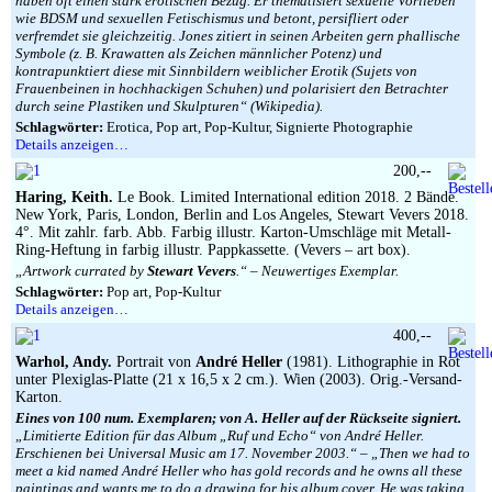
haben oft einen stark erotischen Bezug. Er thematisiert sexuelle Vorlieben
wie BDSM und sexuellen Fetischismus und betont, persifliert oder
verfremdet sie gleichzeitig. Jones zitiert in seinen Arbeiten gern phallische
Symbole (z. B. Krawatten als Zeichen männlicher Potenz) und
kontrapunktiert diese mit Sinnbildern weiblicher Erotik (Sujets von
Frauenbeinen in hochhackigen Schuhen) und polarisiert den Betrachter
durch seine Plastiken und Skulpturen“ (Wikipedia).
Schlagwörter:
Erotica, Pop art, Pop-Kultur, Signierte Photographie
Details anzeigen…
200,--
Haring, Keith.
Le Book. Limited International edition 2018. 2 Bände.
New York, Paris, London, Berlin and Los Angeles, Stewart Vevers 2018.
4°. Mit zahlr. farb. Abb. Farbig illustr. Karton-Umschläge mit Metall-
Ring-Heftung in farbig illustr. Pappkassette. (Vevers – art box).
„Artwork currated by
Stewart Vevers
.“ – Neuwertiges Exemplar.
Schlagwörter:
Pop art, Pop-Kultur
Details anzeigen…
400,--
Warhol, Andy.
Portrait von
André Heller
(1981). Lithographie in Rot
unter Plexiglas-Platte (21 x 16,5 x 2 cm.). Wien (2003). Orig.-Versand-
Karton.
Eines von 100 num. Exemplaren; von A. Heller auf der Rückseite signiert.
„Limitierte Edition für das Album „Ruf und Echo“ von André Heller.
Erschienen bei Universal Music am 17. November 2003.“ – „Then we had to
meet a kid named André Heller who has gold records and he owns all these
paintings and wants me to do a drawing for his album cover. He was taking