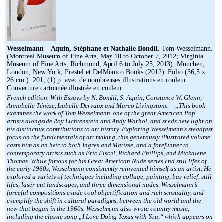
Wesselmann – Aquin, Stéphane et Nathalie Bondil.
Tom Wesselmann.
(Montreal Museum of Fine Arts, May 18 to October 7, 2012; Virginia
Museum of Fine Arts, Richmond, April 6 to July 25, 2013). München,
London, New York, Prestel et DelMonico Books (2012). Folio (36,5 x
26 cm.). 201, (1) p. avec de nombreuses illustrations en couleur.
Couverture cartonnée illustrée en couleur.
French edition. With Essays by N. Bondil, S. Aquin, Constance W. Glenn,
Annabelle Ténèze, Isabelle Dervaux and Marco Livingstone. – „This book
examines the work of Tom Wesselmann, one of the great American Pop
artists alongside Roy Lichtenstein and Andy Warhol, and sheds new light on
his distinctive contributions to art history. Exploring Wesselmann’s steadfast
focus on the fundamentals of art making, this generously illustrated volume
casts him as an heir to both Ingres and Matisse, and a forefunner to
contemporary artists such as Eric Fischl, Richard Phillips, and Mickalene
Thomas. While famous for his Great American Nude series and still lifes of
the early 1960s, Wesselmann consistently reinvented himself as an artist. He
explored a variety of techniques including collage, painting, bas-relief, still
lifes, laser-cut landscapes, and three-dimensional nudes. Wesselmann’s
forceful compositions exude cool objectification and rich sensuality, and
exemplify the shift in cultural paradigms, between the old world and the
new that began in the 1960s. Wesselmann also wrote country music,
including the classic song „I Love Doing Texas with You,“ which appears on