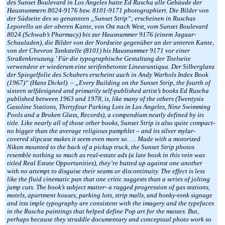
des Sunset Boulevard in Los Angeles hatte Ed Ruscha alle Gebäude der
Hausnummern 8024-9176 bzw. 8101-9171 photographiert. Die Bilder von
der Südseite des so genannten „Sunset Strip“; erscheinen in Ruschas
Leporello an der oberen Kante, von Ost nach West, vom Sunset Boulevard
8024 (Schwab’s Pharmacy) bis zur Hausnummer 9176 (einem Jaguar-
Schauladen), die Bilder von der Nordseite gegenüber an der unteren Kante,
von der Chevron Tankstelle (8101) bis Hausnummer 9171 vor einer
Straßenkreuzung.’ Für die typographische Gestaltung der Titelseite
verwendete er wiederum eine serifenbetonte Linearantiqua. Der Silberglanz
der Spiegelfolie des Schubers erscheint auch in Andy Warhols Index Book
(1967)“ (Hans Dickel). – „Every Building on the Sunset Strip, the fourth of
sixteen selfdesigned and primarily self-published artist’s books Ed Ruscha
published between 1963 and 1978, is, like many of the others (Twentysix
Gasoline Stations, Thirtyfour Parking Lots in Los Angeles, Nine Swimming
Pools and a Broken Glass, Records), a compendium neatly defined by its
title. Like nearly all of those other books, Sunset Strip is also quite compact-
no bigger than the average religious pamphlet – and its silver mylar-
covered slipcase makes it seem even more so. … Made with a motorized
Nikon mounted to the back of a pickup truck, the Sunset Strip photos
resemble nothing so much as real-estate ads (a late book in this vein was
titled Real Estate Opportunities), they’re butted up against one another
with no attempt to disguise their seams or discontinuity. The effect is less
like the fluid cinematic pan that one critic suggests than a series of jolting
jump cuts. The book’s subject matter- a ragged progression of gas stations,
motels, apartment houses, parking lots, strip malls, and honky-tonk signage
and itss imple typography are consistent with the imagery and the typefaces
in the Ruscha paintings that helped define Pop art for the masses. But,
perhaps because they straddle documentary and conceptual photo work so