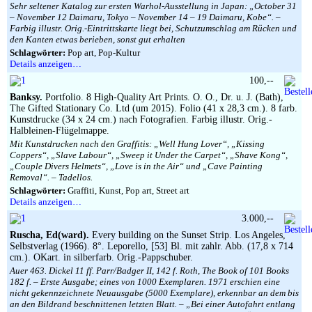
Sehr seltener Katalog zur ersten Warhol-Ausstellung in Japan: „October 31
– November 12 Daimaru, Tokyo – November 14 – 19 Daimaru, Kobe“. –
Farbig illustr. Orig.-Eintrittskarte liegt bei, Schutzumschlag am Rücken und
den Kanten etwas berieben, sonst gut erhalten
Schlagwörter:
Pop art, Pop-Kultur
Details anzeigen…
100,--
Banksy.
Portfolio. 8 High-Quality Art Prints. O. O., Dr. u. J. (Bath),
The Gifted Stationary Co. Ltd (um 2015). Folio (41 x 28,3 cm.). 8 farb.
Kunstdrucke (34 x 24 cm.) nach Fotografien. Farbig illustr. Orig.-
Halbleinen-Flügelmappe.
Mit Kunstdrucken nach den Graffitis: „Well Hung Lover“, „Kissing
Coppers“, „Slave Labour“, „Sweep it Under the Carpet“, „Shave Kong“,
„Couple Divers Helmets“, „Love is in the Air“ und „Cave Painting
Removal“. – Tadellos.
Schlagwörter:
Graffiti, Kunst, Pop art, Street art
Details anzeigen…
3.000,--
Ruscha, Ed(ward).
Every building on the Sunset Strip. Los Angeles,
Selbstverlag (1966). 8°. Leporello, [53] Bl. mit zahlr. Abb. (17,8 x 714
cm.). OKart. in silberfarb. Orig.-Pappschuber.
Auer 463. Dickel 11 ff. Parr/Badger II, 142 f. Roth, The Book of 101 Books
182 f. – Erste Ausgabe; eines von 1000 Exemplaren. 1971 erschien eine
nicht gekennzeichnete Neuausgabe (5000 Exemplare), erkennbar an dem bis
an den Bildrand beschnittenen letzten Blatt. – „Bei einer Autofahrt entlang