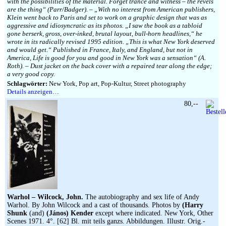
with the possibilities of the material. Forget trance and witness – the revels
are the thing“ (Parr/Badger). – „With no interest from American publishers,
Klein went back to Paris and set to work on a graphic design that was as
aggressive and idiosyncratic as its photos. „I saw the book as a tabloid
gone berserk, gross, over-inked, brutal layout, bull-horn headlines,“ he
wrote in its radically revised 1995 edition. „This is what New York deserved
and would get.“ Published in France, Italy, and England, but not in
America, Life is good for you and good in New York was a sensation“ (A.
Roth). – Dust jacket on the back cover with a repaired tear along the edge;
a very good copy.
Schlagwörter:
New York, Pop art, Pop-Kultur, Street photography
Details anzeigen…
80,--
Warhol – Wilcock, John.
The autobiography and sex life of Andy
Warhol. By John Wilcock and a cast of thousands. Photos by
(Harry
Shunk
(and)
(János) Kender
except where indicated. New York, Other
Scenes 1971. 4°. [62] Bl. mit teils ganzs. Abbildungen. Illustr. Orig.-