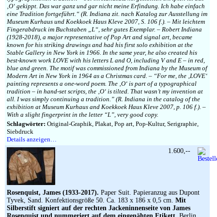
‚O‘ gekippt. Das war ganz und gar nicht meine Erfindung. Ich habe einfach
eine Tradition fortgeführt.“ (R. Indiana zit. nach Katalog zur Ausstellung im
Museum Kurhaus und Koekkoek Haus Kleve 2007, S. 106 f.). – Mit leichtem
Fingerabdruck im Buchstaben „L“, sehr gutes Exemplar. – Robert Indiana
(1928-2018), a major representative of Pop Art and signal art, became
known for his striking drawings and had his first solo exhibition at the
Stable Gallery in New York in 1966. In the same year, he also created his
best-known work LOVE with his letters L and O, including V and E – in red,
blue and green. The motif was commissioned from Indiana by the Museum of
Modern Art in New York in 1964 as a Christmas card. – “For me, the ‚LOVE‘
painting represents a one-word poem. The ‚O‘ is part of a typographical
tradition – in hand-set scripts, the ‚O‘ is tilted. That wasn’t my invention at
all. I was simply continuing a tradition.” (R. Indiana in the catalog of the
exhibition at Museum Kurhaus and Koekkoek Haus Kleve 2007, p. 106 f.). –
With a slight fingerprint in the letter “L”, very good copy.
Schlagwörter:
Original-Graphik, Plakat, Pop art, Pop-Kultur, Serigraphie,
Siebdruck
Details anzeigen…
1.600,--
Rosenquist, James (1933-2017).
Paper Suit. Papieranzug aus Dupont
Tyvek, Sand. Konfektionsgröße 50. Ca. 183 x 186 x 0,5 cm.
Mit
Silberstift signiert auf der rechten Jackeninnenseite von James
Rosenquist und nummeriert auf dem eingenähten Etikett.
Berlin,