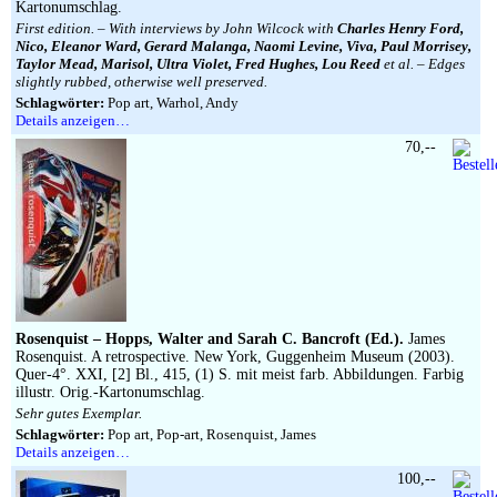
Kartonumschlag.
First edition. – With interviews by John Wilcock with
Charles Henry Ford,
Nico, Eleanor Ward, Gerard Malanga, Naomi Levine, Viva, Paul Morrisey,
Taylor Mead, Marisol, Ultra Violet, Fred Hughes, Lou Reed
et al. – Edges
slightly rubbed, otherwise well preserved.
Schlagwörter:
Pop art, Warhol, Andy
Details anzeigen…
70,--
Rosenquist – Hopps, Walter and Sarah C. Bancroft (Ed.).
James
Rosenquist. A retrospective. New York, Guggenheim Museum (2003).
Quer-4°. XXI, [2] Bl., 415, (1) S. mit meist farb. Abbildungen. Farbig
illustr. Orig.-Kartonumschlag.
Sehr gutes Exemplar.
Schlagwörter:
Pop art, Pop-art, Rosenquist, James
Details anzeigen…
100,--