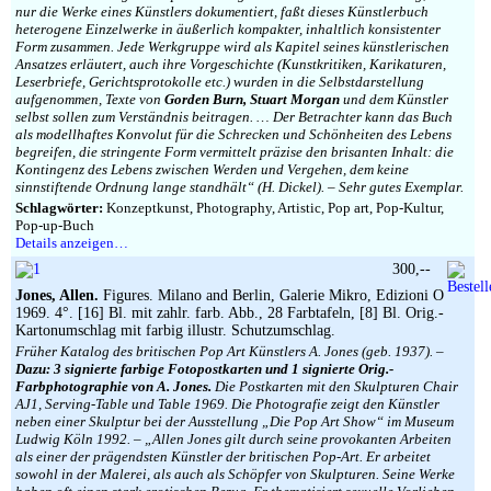
nur die Werke eines Künstlers dokumentiert, faßt dieses Künstlerbuch
heterogene Einzelwerke in äußerlich kompakter, inhaltlich konsistenter
Form zusammen. Jede Werkgruppe wird als Kapitel seines künstlerischen
Ansatzes erläutert, auch ihre Vorgeschichte (Kunstkritiken, Karikaturen,
Leserbriefe, Gerichtsprotokolle etc.) wurden in die Selbstdarstellung
aufgenommen, Texte von
Gorden Burn, Stuart Morgan
und dem Künstler
selbst sollen zum Verständnis beitragen. … Der Betrachter kann das Buch
als modellhaftes Konvolut für die Schrecken und Schönheiten des Lebens
begreifen, die stringente Form vermittelt präzise den brisanten Inhalt: die
Kontingenz des Lebens zwischen Werden und Vergehen, dem keine
sinnstiftende Ordnung lange standhält“ (H. Dickel). – Sehr gutes Exemplar.
Schlagwörter:
Konzeptkunst, Photography, Artistic, Pop art, Pop-Kultur,
Pop-up-Buch
Details anzeigen…
300,--
Jones, Allen.
Figures. Milano and Berlin, Galerie Mikro, Edizioni O
1969. 4°. [16] Bl. mit zahlr. farb. Abb., 28 Farbtafeln, [8] Bl. Orig.-
Kartonumschlag mit farbig illustr. Schutzumschlag.
Früher Katalog des britischen Pop Art Künstlers A. Jones (geb. 1937). –
Dazu: 3 signierte farbige Fotopostkarten und 1 signierte Orig.-
Farbphotographie von A. Jones.
Die Postkarten mit den Skulpturen Chair
AJ1, Serving-Table und Table 1969. Die Photografie zeigt den Künstler
neben einer Skulptur bei der Ausstellung „Die Pop Art Show“ im Museum
Ludwig Köln 1992. – „Allen Jones gilt durch seine provokanten Arbeiten
als einer der prägendsten Künstler der britischen Pop-Art. Er arbeitet
sowohl in der Malerei, als auch als Schöpfer von Skulpturen. Seine Werke