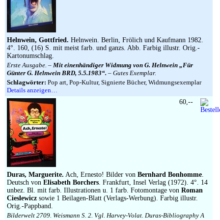
Helnwein, Gottfried.
Helnwein. Berlin, Frölich und Kaufmann 1982.
4°. 160, (16) S. mit meist farb. und ganzs. Abb. Farbig illustr. Orig.-
Kartonumschlag.
Erste Ausgabe. –
Mit einenhändiger Widmung von G. Helnwein „Für
Günter G. Helnwein BRD, 5.5.1983“.
– Gutes Exemplar.
Schlagwörter:
Pop art, Pop-Kultur, Signierte Bücher, Widmungsexemplar
Details anzeigen…
60,--
Duras, Marguerite.
Ach, Ernesto! Bilder von
Bernhard Bonhomme
.
Deutsch von
Elisabeth Borchers
. Frankfurt, Insel Verlag (1972). 4°. 14
unbez. Bl. mit farb. Illustrationen u. 1 farb. Fotomontage von
Roman
Cieslewicz
sowie 1 Beilagen-Blatt (Verlags-Werbung). Farbig illustr.
Orig.-Pappband.
Bilderwelt 2709. Weismann S. 2. Vgl. Harvey-Volat. Duras-Bibliography A