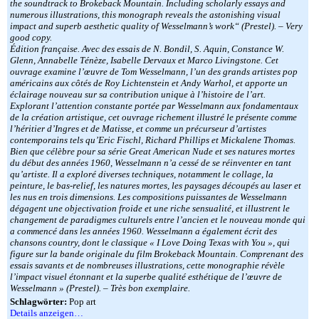
the soundtrack to Brokeback Mountain. Including scholarly essays and
numerous illustrations, this monograph reveals the astonishing visual
impact and superb aesthetic quality of Wesselmann’s work“ (Prestel). – Very
good copy.
Édition française. Avec des essais de N. Bondil, S. Aquin, Constance W.
Glenn, Annabelle Ténèze, Isabelle Dervaux et Marco Livingstone. Cet
ouvrage examine l’œuvre de Tom Wesselmann, l’un des grands artistes pop
américains aux côtés de Roy Lichtenstein et Andy Warhol, et apporte un
éclairage nouveau sur sa contribution unique à l’histoire de l’art.
Explorant l’attention constante portée par Wesselmann aux fondamentaux
de la création artistique, cet ouvrage richement illustré le présente comme
l’héritier d’Ingres et de Matisse, et comme un précurseur d’artistes
contemporains tels qu’Eric Fischl, Richard Phillips et Mickalene Thomas.
Bien que célèbre pour sa série Great American Nude et ses natures mortes
du début des années 1960, Wesselmann n’a cessé de se réinventer en tant
qu’artiste. Il a exploré diverses techniques, notamment le collage, la
peinture, le bas-relief, les natures mortes, les paysages découpés au laser et
les nus en trois dimensions. Les compositions puissantes de Wesselmann
dégagent une objectivation froide et une riche sensualité, et illustrent le
changement de paradigmes culturels entre l’ancien et le nouveau monde qui
a commencé dans les années 1960. Wesselmann a également écrit des
chansons country, dont le classique « I Love Doing Texas with You », qui
figure sur la bande originale du film Brokeback Mountain. Comprenant des
essais savants et de nombreuses illustrations, cette monographie révèle
l’impact visuel étonnant et la superbe qualité esthétique de l’œuvre de
Wesselmann » (Prestel). – Très bon exemplaire.
Schlagwörter:
Pop art
Details anzeigen…