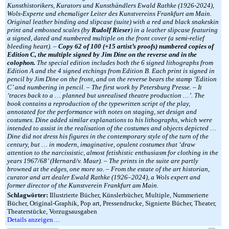
Kunsthistorikers, Kurators und Kunsthändlers Ewald Rathke (1926-2024),
Wols-Experte und ehemaliger Leiter des Kunstvereins Frankfurt am Main.
Original leather binding and slipcase (suite) with a red and black snakeskin
print and embossed scales (by
Rudolf Rieser
) in a leather slipcase featuring
a signed, dated and numbered multiple on the front cover (a semi-relief
bleeding heart). –
Copy 62 of 100 (+15 artist’s proofs) numbered copies of
Edition C, the multiple signed by Jim Dine on the reverse and in the
colophon.
The special edition includes both the 6 signed lithographs from
Edition A and the 4 signed etchings from Edition B. Each print is signed in
pencil by Jim Dine on the front, and on the reverse bears the stamp ‘Edition
C’ and numbering in pencil. – The first work by Petersburg Presse. – It
‘traces back to a … planned but unrealised theatre production …’. The
book contains a reproduction of the typewritten script of the play,
annotated for the performance with notes on staging, set design and
costumes. Dine added similar explanations to his lithographs, which were
intended to assist in the realisation of the costumes and objects depicted …
Dine did not dress his figures in the contemporary style of the turn of the
century, but … in modern, imaginative, opulent costumes that ‘draw
attention to the narcissistic, almost fetishistic enthusiasm for clothing in the
years 1967/68’ (Hernard/v. Maur). – The prints in the suite are partly
browned at the edges, one more so. – From the estate of the art historian,
curator and art dealer Ewald Rathke (1926–2024), a Wols expert and
former director of the Kunstverein Frankfurt am Main.
Schlagwörter:
Illustrierte Bücher, Künslerbücher, Multiple, Nummerierte
Bücher, Original-Graphik, Pop art, Pressendrucke, Signierte Bücher, Theater,
Theaterstücke, Vorzugsausgaben
Details anzeigen…