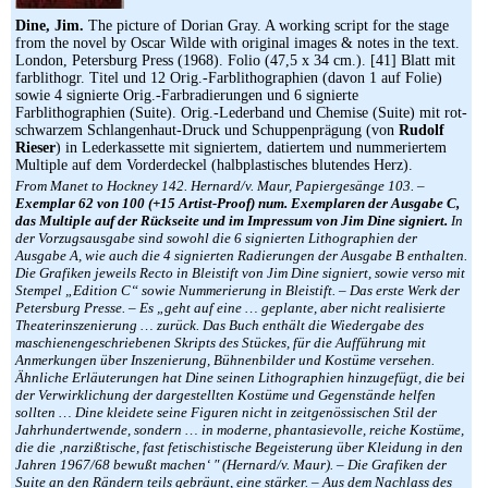
Dine, Jim.
The picture of Dorian Gray. A working script for the stage
from the novel by Oscar Wilde with original images & notes in the text.
London, Petersburg Press (1968). Folio (47,5 x 34 cm.). [41] Blatt mit
farblithogr. Titel und 12 Orig.-Farblithographien (davon 1 auf Folie)
sowie 4 signierte Orig.-Farbradierungen und 6 signierte
Farblithographien (Suite). Orig.-Lederband und Chemise (Suite) mit rot-
schwarzem Schlangenhaut-Druck und Schuppenprägung (von
Rudolf
Rieser
) in Lederkassette mit signiertem, datiertem und nummeriertem
Multiple auf dem Vorderdeckel (halbplastisches blutendes Herz).
From Manet to Hockney 142. Hernard/v. Maur, Papiergesänge 103. –
Exemplar 62 von 100 (+15 Artist-Proof) num. Exemplaren der Ausgabe C,
das Multiple auf der Rückseite und im Impressum von Jim Dine signiert.
In
der Vorzugsausgabe sind sowohl die 6 signierten Lithographien der
Ausgabe A, wie auch die 4 signierten Radierungen der Ausgabe B enthalten.
Die Grafiken jeweils Recto in Bleistift von Jim Dine signiert, sowie verso mit
Stempel „Edition C“ sowie Nummerierung in Bleistift. – Das erste Werk der
Petersburg Presse. – Es „geht auf eine … geplante, aber nicht realisierte
Theaterinszenierung … zurück. Das Buch enthält die Wiedergabe des
maschienengeschriebenen Skripts des Stückes, für die Aufführung mit
Anmerkungen über Inszenierung, Bühnenbilder und Kostüme versehen.
Ähnliche Erläuterungen hat Dine seinen Lithographien hinzugefügt, die bei
der Verwirklichung der dargestellten Kostüme und Gegenstände helfen
sollten … Dine kleidete seine Figuren nicht in zeitgenössischen Stil der
Jahrhundertwende, sondern … in moderne, phantasievolle, reiche Kostüme,
die die ‚narzißtische, fast fetischistische Begeisterung über Kleidung in den
Jahren 1967/68 bewußt machen‘ ″ (Hernard/v. Maur). – Die Grafiken der
Suite an den Rändern teils gebräunt, eine stärker. – Aus dem Nachlass des