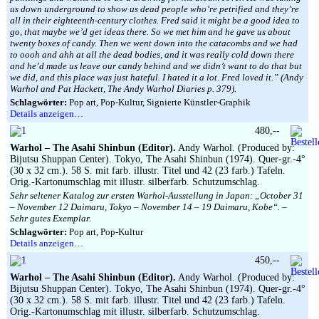
us down underground to show us dead people who’re petrified and they’re
all in their eighteenth-century clothes. Fred said it might be a good idea to
go, that maybe we’d get ideas there. So we met him and he gave us about
twenty boxes of candy. Then we went down into the catacombs and we had
to oooh and ahh at all the dead bodies, and it was really cold down there
and he’d made us leave our candy behind and we didn’t want to do that but
we did, and this place was just hateful. I hated it a lot. Fred loved it.” (Andy
Warhol and Pat Hackett, The Andy Warhol Diaries p. 379).
Schlagwörter:
Pop art, Pop-Kultur, Signierte Künstler-Graphik
Details anzeigen…
480,--
Warhol – The Asahi Shinbun (Editor).
Andy Warhol. (Produced by:
Bijutsu Shuppan Center). Tokyo, The Asahi Shinbun (1974). Quer-gr.-4°
(30 x 32 cm.). 58 S. mit farb. illustr. Titel und 42 (23 farb.) Tafeln.
Orig.-Kartonumschlag mit illustr. silberfarb. Schutzumschlag.
Sehr seltener Katalog zur ersten Warhol-Ausstellung in Japan: „October 31
– November 12 Daimaru, Tokyo – November 14 – 19 Daimaru, Kobe“. –
Sehr gutes Exemplar.
Schlagwörter:
Pop art, Pop-Kultur
Details anzeigen…
450,--
Warhol – The Asahi Shinbun (Editor).
Andy Warhol. (Produced by:
Bijutsu Shuppan Center). Tokyo, The Asahi Shinbun (1974). Quer-gr.-4°
(30 x 32 cm.). 58 S. mit farb. illustr. Titel und 42 (23 farb.) Tafeln.
Orig.-Kartonumschlag mit illustr. silberfarb. Schutzumschlag.