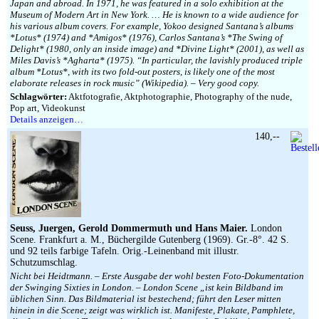
Japan and abroad. In 1971, he was featured in a solo exhibition at the
Museum of Modern Art in New York. … He is known to a wide audience for
his various album covers. For example, Yokoo designed Santana’s albums
*Lotus* (1974) and *Amigos* (1976), Carlos Santana’s *The Swing of
Delight* (1980, only an inside image) and *Divine Light* (2001), as well as
Miles Davis’s *Agharta* (1975). “In particular, the lavishly produced triple
album *Lotus*, with its two fold-out posters, is likely one of the most
elaborate releases in rock music” (Wikipedia). – Very good copy.
Schlagwörter:
Aktfotografie, Aktphotographie, Photography of the nude,
Pop art, Videokunst
Details anzeigen…
140,--
Seuss, Juergen, Gerold Dommermuth und Hans Maier.
London
Scene. Frankfurt a. M., Büchergilde Gutenberg (1969). Gr.-8°. 42 S.
und 92 teils farbige Tafeln. Orig.-Leinenband mit illustr.
Schutzumschlag.
Nicht bei Heidtmann. – Erste Ausgabe der wohl besten Foto-Dokumentation
der Swinging Sixties in London. – London Scene „ist kein Bildband im
üblichen Sinn. Das Bildmaterial ist bestechend; führt den Leser mitten
hinein in die Scene; zeigt was wirklich ist. Manifeste, Plakate, Pamphlete,