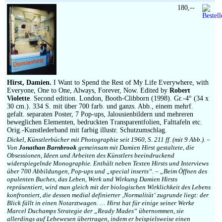
180,--
Hirst, Damien.
I Want to Spend the Rest of My Life Everywhere, with
Everyone, One to One, Always, Forever, Now. Edited by
Robert
Violette
. Second edition. London, Booth-Clibborn (1998). Gr.-4° (34 x
30 cm.). 334 S. mit über 700 farb. und ganzs. Abb., einem mehrf.
gefalt. separaten Poster, 7 Pop-ups, Jalousienbildern und mehreren
beweglichen Elementen, bedruckten Transparentfolien, Falttafeln etc.
Orig.-Kunstlederband mit farbig illustr. Schutzumschlag.
Dickel, Künstlerbücher mit Photographie seit 1960, S. 211 ff. (mit 9 Abb.). –
Von
Jonathan Barnbrook
gemeinsam mit Damien Hirst gestaltete, die
Obsessionen, Ideen und Arbeiten des Künstlers beeindruckend
widerspiegelnde Monographie. Enthält neben Texten Hirsts und Interviews
über 700 Abbildungen, Pop-ups und „special inserts“. – „Beim Öffnen des
opulenten Buches, das Leben, Werk und Wirkung Damien Hirsts
repräsentiert, wird man gleich mit der biologischen Wirklichkeit des Lebens
konfrontiert, die dessen medial definierter ‚Normalität‘ zugrunde liegt: der
Blick fällt in einen Notarztwagen. … Hirst hat für einige seiner Werke
Marcel Duchamps Strategie der „Ready Mades“ übernommen, sie
allerdings auf Lebewesen übertragen, indem er beispielsweise einen