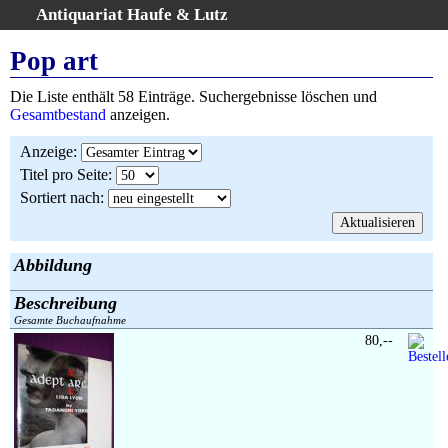
Antiquariat Haufe & Lutz
:
Volltextsuche
Pop art
Home
Die Liste enthält 58 Einträge. Suchergebnisse löschen und
Gesamtbestand
Gesamtbestand
anzeigen.
Erweiterte Suche
Anzeige
:
Kategorien
Titel pro Seite
:
Schlagwörter
Sortiert nach
:
Suchergebnisse
Warenkorb
AGB
Abbildung
Widerruf
Beschreibung
Über uns
Gesamte Buchaufnahme
Aktuelle Kataloge
80,--
Kontakt
Ankauf
Links