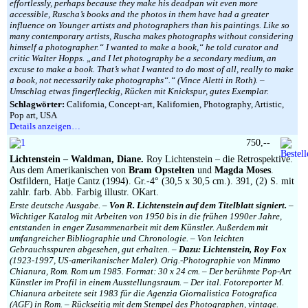
effortlessly, perhaps because they make his deadpan wit even more
accessible, Ruscha’s books and the photos in them have had a greater
influence on Younger artists and photographers than his paintings. Like so
many contemporary artists, Ruscha makes photographs without considering
himself a photographer.“ I wanted to make a book,“ he told curator and
critic Walter Hopps. „and I let photography be a secondary medium, an
excuse to make a book. That’s what I wanted to do most of all, really to make
a book, not necessarily take photographs“.“ (Vince Aletti in Roth). –
Umschlag etwas fingerfleckig, Rücken mit Knickspur, gutes Exemplar.
Schlagwörter:
California, Concept-art, Kalifornien, Photography, Artistic,
Pop art, USA
Details anzeigen…
750,--
Lichtenstein – Waldman, Diane.
Roy Lichtenstein – die Retrospektive.
Aus dem Amerikanischen von
Bram Opstelten
und
Magda Moses
.
Ostfildern, Hatje Cantz (1994). Gr.-4° (30,5 x 30,5 cm.). 391, (2) S. mit
zahlr. farb. Abb. Farbig illustr. OKart.
Erste deutsche Ausgabe. –
Von R. Lichtenstein auf dem Titelblatt signiert.
–
Wichtiger Katalog mit Arbeiten von 1950 bis in die frühen 1990er Jahre,
entstanden in enger Zusammenarbeit mit dem Künstler. Außerdem mit
umfangreicher Bibliographie und Chronologie. – Von leichten
Gebrauchsspuren abgesehen, gut erhalten. –
Dazu: Lichtenstein, Roy Fox
(1923-1997, US-amerikanischer Maler). Orig.-Photographie von Mimmo
Chianura, Rom. Rom um 1985. Format: 30 x 24 cm. – Der berühmte Pop-Art
Künstler im Profil in einem Ausstellungsraum. – Der ital. Fotoreporter M.
Chianura arbeitete seit 1983 für die Agenzia Giornalistica Fotografica
(AGF) in Rom. – Rückseitig mit dem Stempel des Photographen, vintage.