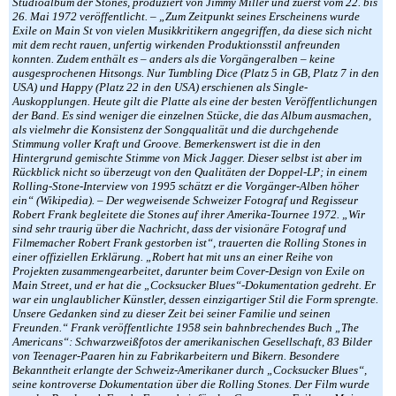
Studioalbum der Stones, produziert von Jimmy Miller und zuerst vom 22. bis
26. Mai 1972 veröffentlicht. – „Zum Zeitpunkt seines Erscheinens wurde
Exile on Main St von vielen Musikkritikern angegriffen, da diese sich nicht
mit dem recht rauen, unfertig wirkenden Produktionsstil anfreunden
konnten. Zudem enthält es – anders als die Vorgängeralben – keine
ausgesprochenen Hitsongs. Nur Tumbling Dice (Platz 5 in GB, Platz 7 in den
USA) und Happy (Platz 22 in den USA) erschienen als Single-
Auskopplungen. Heute gilt die Platte als eine der besten Veröffentlichungen
der Band. Es sind weniger die einzelnen Stücke, die das Album ausmachen,
als vielmehr die Konsistenz der Songqualität und die durchgehende
Stimmung voller Kraft und Groove. Bemerkenswert ist die in den
Hintergrund gemischte Stimme von Mick Jagger. Dieser selbst ist aber im
Rückblick nicht so überzeugt von den Qualitäten der Doppel-LP; in einem
Rolling-Stone-Interview von 1995 schätzt er die Vorgänger-Alben höher
ein“ (Wikipedia). – Der wegweisende Schweizer Fotograf und Regisseur
Robert Frank begleitete die Stones auf ihrer Amerika-Tournee 1972. „Wir
sind sehr traurig über die Nachricht, dass der visionäre Fotograf und
Filmemacher Robert Frank gestorben ist“, trauerten die Rolling Stones in
einer offiziellen Erklärung. „Robert hat mit uns an einer Reihe von
Projekten zusammengearbeitet, darunter beim Cover-Design von Exile on
Main Street, und er hat die „Cocksucker Blues“-Dokumentation gedreht. Er
war ein unglaublicher Künstler, dessen einzigartiger Stil die Form sprengte.
Unsere Gedanken sind zu dieser Zeit bei seiner Familie und seinen
Freunden.“ Frank veröffentlichte 1958 sein bahnbrechendes Buch „The
Americans“: Schwarzweißfotos der amerikanischen Gesellschaft, 83 Bilder
von Teenager-Paaren hin zu Fabrikarbeitern und Bikern. Besondere
Bekanntheit erlangte der Schweiz-Amerikaner durch „Cocksucker Blues“,
seine kontroverse Dokumentation über die Rolling Stones. Der Film wurde