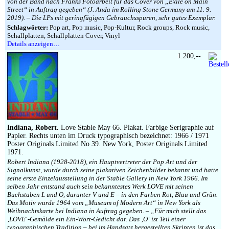
von der Band nach Franks Fotoarbeit für das Cover von „Exile on Main
Street“ in Auftrag gegeben“ (J. Anda im Rolling Stone Germany am 11. 9.
2019). – Die LPs mit geringfügigen Gebrauchsspuren, sehr gutes Exemplar.
Schlagwörter:
Pop art, Pop music, Pop-Kultur, Rock groups, Rock music,
Schallplatten, Schallplatten Cover, Vinyl
Details anzeigen…
1.200,--
Indiana, Robert.
Love Stable May 66. Plakat. Farbige Serigraphie auf
Papier. Rechts unten im Druck typographisch bezeichnet: 1966 / 1971
Poster Originals Limited No 39. New York, Poster Originals Limited
1971.
Robert Indiana (1928-2018), ein Hauptvertreter der Pop Art und der
Signalkunst, wurde durch seine plakativen Zeichenbilder bekannt und hatte
seine erste Einzelausstellung in der Stable Gallery in New York 1966. Im
selben Jahr entstand auch sein bekanntestes Werk LOVE mit seinen
Buchstaben L und O, darunter V und E – in den Farben Rot, Blau und Grün.
Das Motiv wurde 1964 vom „Museum of Modern Art“ in New York als
Weihnachtskarte bei Indiana in Auftrag gegeben. – „Für mich stellt das
‚LOVE‘-Gemälde ein Ein-Wort-Gedicht dar. Das ‚O‘ ist Teil einer
typographischen Tradition – bei im Handsatz hergestellten Skripten ist das