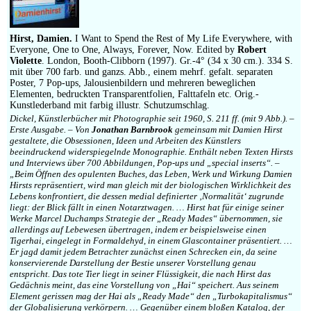
Hirst, Damien.
I Want to Spend the Rest of My Life Everywhere, with
Everyone, One to One, Always, Forever, Now. Edited by
Robert
Violette
. London, Booth-Clibborn (1997). Gr.-4° (34 x 30 cm.). 334 S.
mit über 700 farb. und ganzs. Abb., einem mehrf. gefalt. separaten
Poster, 7 Pop-ups, Jalousienbildern und mehreren beweglichen
Elementen, bedruckten Transparentfolien, Falttafeln etc. Orig.-
Kunstlederband mit farbig illustr. Schutzumschlag.
Dickel, Künstlerbücher mit Photographie seit 1960, S. 211 ff. (mit 9 Abb.). –
Erste Ausgabe. – Von
Jonathan Barnbrook
gemeinsam mit Damien Hirst
gestaltete, die Obsessionen, Ideen und Arbeiten des Künstlers
beeindruckend widerspiegelnde Monographie. Enthält neben Texten Hirsts
und Interviews über 700 Abbildungen, Pop-ups und „special inserts“. –
„Beim Öffnen des opulenten Buches, das Leben, Werk und Wirkung Damien
Hirsts repräsentiert, wird man gleich mit der biologischen Wirklichkeit des
Lebens konfrontiert, die dessen medial definierter ‚Normalität‘ zugrunde
liegt: der Blick fällt in einen Notarztwagen. … Hirst hat für einige seiner
Werke Marcel Duchamps Strategie der „Ready Mades“ übernommen, sie
allerdings auf Lebewesen übertragen, indem er beispielsweise einen
Tigerhai, eingelegt in Formaldehyd, in einem Glascontainer präsentiert. …
Er jagd damit jedem Betrachter zunächst einen Schrecken ein, da seine
konservierende Darstellung der Bestie unserer Vorstellung genau
entspricht. Das tote Tier liegt in seiner Flüssigkeit, die nach Hirst das
Gedächnis meint, das eine Vorstellung von „Hai“ speichert. Aus seinem
Element gerissen mag der Hai als „Ready Made“ den „Turbokapitalismus“
der Globalisierung verkörpern. … Gegenüber einem bloßen Katalog, der