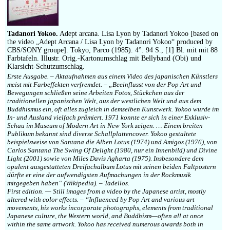
Impressum
Tadanori Yokoo.
Adept arcana. Lisa Lyon by Tadanori Yokoo [based on
the video „Adept Arcana / Lisa Lyon by Tadanori Yokoo“ produced by
CBS/SONY groupe]. Tokyo, Parco (1985). 4°. 94 S., [1] Bl. mit mit 88
Farbtafeln. Illustr. Orig.-Kartonumschlag mit Bellyband (Obi) und
Klarsicht-Schutzumschlag.
Erste Ausgabe. – Aktaufnahmen aus einem Video des japanischen Künstlers
meist mit Farbeffekten verfremdet. – „Beeinflusst von der Pop Art und
Bewegungen schließen seine Arbeiten Fotos, Stückchen aus der
traditionellen japanischen Welt, aus der westlichen Welt und aus dem
Buddhismus ein, oft alles zugleich in demselben Kunstwerk. Yokoo wurde im
In- und Ausland vielfach prämiert. 1971 konnte er sich in einer Exklusiv-
Schau im Museum of Modern Art in New York zeigen. … Einem breiten
Publikum bekannt sind diverse Schallplattencover. Yokoo gestaltete
beispielsweise von Santana die Alben Lotus (1974) und Amigos (1976), von
Carlos Santana The Swing Of Delight (1980, nur ein Innenbild) und Divine
Light (2001) sowie von Miles Davis Agharta (1975). Insbesondere dem
opulent ausgestatteten Dreifachalbum Lotus mit seinen beiden Faltpostern
dürfte er eine der aufwendigsten Aufmachungen in der Rockmusik
mitgegeben haben“ (Wikipedia). – Tadellos.
First edition. — Still images from a video by the Japanese artist, mostly
altered with color effects. – “Influenced by Pop Art and various art
movements, his works incorporate photographs, elements from traditional
Japanese culture, the Western world, and Buddhism—often all at once
within the same artwork. Yokoo has received numerous awards both in