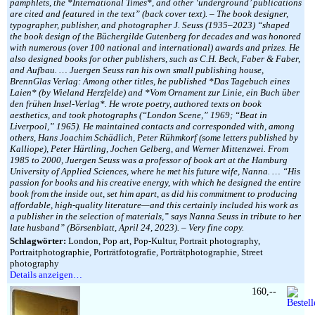
pamphlets, the *International Times*, and other ‘underground’ publications
are cited and featured in the text” (back cover text). – The book designer,
typographer, publisher, and photographer J. Seuss (1935–2023) “shaped
the book design of the Büchergilde Gutenberg for decades and was honored
with numerous (over 100 national and international) awards and prizes. He
also designed books for other publishers, such as C.H. Beck, Faber & Faber,
and Aufbau. … Juergen Seuss ran his own small publishing house,
BrennGlas Verlag: Among other titles, he published *Das Tagebuch eines
Laien* (by Wieland Herzfelde) and *Vom Ornament zur Linie, ein Buch über
den frühen Insel-Verlag*. He wrote poetry, authored texts on book
aesthetics, and took photographs (“London Scene,” 1969; “Beat in
Liverpool,” 1965). He maintained contacts and corresponded with, among
others, Hans Joachim Schädlich, Peter Rühmkorf (some letters published by
Kalliope), Peter Härtling, Jochen Gelberg, and Werner Mittenzwei. From
1985 to 2000, Juergen Seuss was a professor of book art at the Hamburg
University of Applied Sciences, where he met his future wife, Nanna. … “His
passion for books and his creative energy, with which he designed the entire
book from the inside out, set him apart, as did his commitment to producing
affordable, high-quality literature—and this certainly included his work as
a publisher in the selection of materials,” says Nanna Seuss in tribute to her
late husband” (Börsenblatt, April 24, 2023). – Very fine copy.
Schlagwörter:
London, Pop art, Pop-Kultur, Portrait photography,
Portraitphotographie, Porträtfotografie, Porträtphotographie, Street
photography
Details anzeigen…
160,--