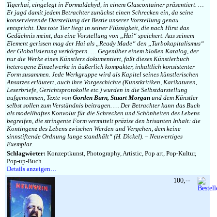
Tigerhai, eingelegt in Formaldehyd, in einem Glascontainer präsentiert. …
Er jagd damit jedem Betrachter zunächst einen Schrecken ein, da seine
konservierende Darstellung der Bestie unserer Vorstellung genau
entspricht. Das tote Tier liegt in seiner Flüssigkeit, die nach Hirst das
Gedächnis meint, das eine Vorstellung von „Hai“ speichert. Aus seinem
Element gerissen mag der Hai als „Ready Made“ den „Turbokapitalismus“
der Globalisierung verkörpern. … Gegenüber einem bloßen Katalog, der
nur die Werke eines Künstlers dokumentiert, faßt dieses Künstlerbuch
heterogene Einzelwerke in äußerlich kompakter, inhaltlich konsistenter
Form zusammen. Jede Werkgruppe wird als Kapitel seines künstlerischen
Ansatzes erläutert, auch ihre Vorgeschichte (Kunstkritiken, Karikaturen,
Leserbriefe, Gerichtsprotokolle etc.) wurden in die Selbstdarstellung
aufgenommen, Texte von
Gorden Burn, Stuart Morgan
und dem Künstler
selbst sollen zum Verständnis beitragen. … Der Betrachter kann das Buch
als modellhaftes Konvolut für die Schrecken und Schönheiten des Lebens
begreifen, die stringente Form vermittelt präzise den brisanten Inhalt: die
Kontingenz des Lebens zwischen Werden und Vergehen, dem keine
sinnstiftende Ordnung lange standhält“ (H. Dickel). – Neuwertiges
Exemplar.
Schlagwörter:
Konzeptkunst, Photography, Artistic, Pop art, Pop-Kultur,
Pop-up-Buch
Details anzeigen…
100,--