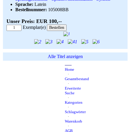
Währung:
Sprache:
Latein
EUR
Bestellnummer:
105008BB
Unser Preis: EUR 100,--
Exemplar(e)
Alle Titel anzeigen
Home
·
Gesamtbestand
·
Erweiterte
Suche
·
Kategorien
·
Schlagwörter
·
Warenkorb
·
AGB