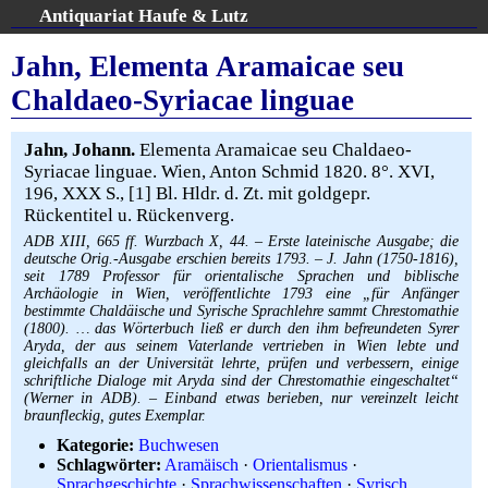
Über uns
AGB
Antiquariat Haufe & Lutz
:
Volltextsuche
Jahn, Elementa Aramaicae seu
Warenkorb
ingänge Juli 2026 – Wir stellen aus: Rare Book Week Berli
Chaldaeo-Syriacae linguae
Home
Kontakt
Gesamtbestand
Jahn, Johann.
Elementa Aramaicae seu Chaldaeo-
Syriacae linguae. Wien, Anton Schmid 1820. 8°. XVI,
Erweiterte Suche
196, XXX S., [1] Bl. Hldr. d. Zt. mit goldgepr.
Kategorien
Rückentitel u. Rückenverg.
Schlagwörter
ADB XIII, 665 ff. Wurzbach X, 44. – Erste lateinische Ausgabe; die
deutsche Orig.-Ausgabe erschien bereits 1793. – J. Jahn (1750-1816),
seit 1789 Professor für orientalische Sprachen und biblische
Aktuelle Kataloge
Archäologie in Wien, veröffentlichte 1793 eine „für Anfänger
bestimmte Chaldäische und Syrische Sprachlehre sammt Chrestomathie
Ankauf
(1800). … das Wörterbuch ließ er durch den ihm befreundeten Syrer
Aryda, der aus seinem Vaterlande vertrieben in Wien lebte und
gleichfalls an der Universität lehrte, prüfen und verbessern, einige
Links
schriftliche Dialoge mit Aryda sind der Chrestomathie eingeschaltet“
(Werner in ADB). – Einband etwas berieben, nur vereinzelt leicht
braunfleckig, gutes Exemplar.
Impressum
Kategorie:
Buchwesen
Schlagwörter:
Aramäisch
·
Orientalismus
·
Ihr Warenkorb enthält 0 Artikel im Gesamtwert von EUR 0,--
Sprachgeschichte
·
Sprachwissenschaften
·
Syrisch