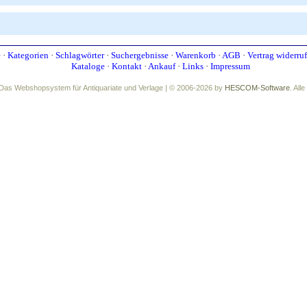
e
·
Kategorien
·
Schlagwörter
·
Suchergebnisse
·
Warenkorb
·
AGB
·
Vertrag widerru
Kataloge
·
Kontakt
·
Ankauf
·
Links
·
Impressum
Das Webshopsystem für Antiquariate und Verlage | © 2006-2026 by
HESCOM-Software
. All