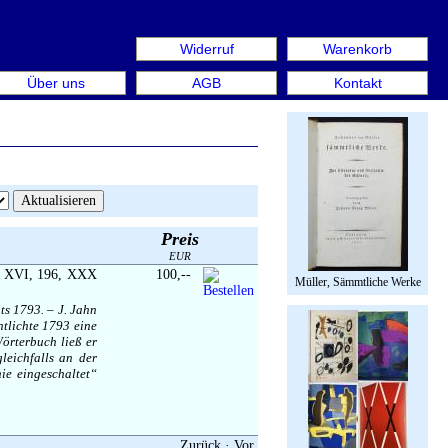
Widerruf
Warenkorb
llen aus: Rare Book Week Berlin. Internationale Messe für
Über uns
AGB
Kontakt
Preis
EUR
°. XVI, 196, XXX
100,--
Müller, Sämmtliche Werke
ts 1793. – J. Jahn
ntlichte 1793 eine
örterbuch ließ er
leichfalls an der
hie eingeschaltet“
Zurück
·
Vor