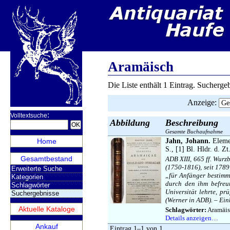
Aramäisch
Die Liste enthält 1 Eintrag. Sucherg
Anzeige
:
:
Volltextsuche
Abbildung
Beschreibung
Gesamte Buchaufnahme
Home
Jahn, Johann.
Elemen
S., [1] Bl. Hldr. d. Z
Gesamtbestand
ADB XIII, 665 ff. Wurz
(1750-1816), seit 1789
Erweiterte Suche
„für Anfänger bestimm
Kategorien
durch den ihm befreun
Schlagwörter
Universität lehrte, pr
Suchergebnisse
(Werner in ADB). – Ein
Aktuelle Kataloge
Schlagwörter:
Aramäisc
Details anzeigen…
Ankauf
Eintrag 1–1 von 1