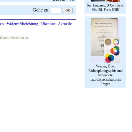
San Lazzarro, XXe Siècle.
Gehe zu
:
No. 30. Paris 1968
fen
·
Widerrufsbelehrung
·
Über uns
·
Aktuelle
e Rechte vorbehalten.
Wiener, Über
Farbenphotographie und
verwandte
naturwissenschaftliche
Fragen