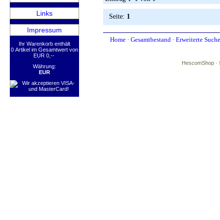
Links
Seite:
1
Impressum
Home
·
Gesamtbestand
·
Erweiterte Such
Ihr Warenkorb enthält
0 Artikel im Gesamtwert von
EUR 0,--
HescomShop
- 
Währung:
EUR