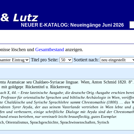
NEUER E-KATALOG: Neueingänge Juni 2026 – Wir ste
ebnisse löschen und
Gesamtbestand
anzeigen.
Titel pro Seite
:
Sortiert nach
:
ta Aramaicae seu Chaldaeo-Syriacae linguae. Wien, Anton Schmid 1820. 8
t. mit goldgepr. Rückentitel u. Rückenverg.
bach X, 44. – Erste lateinische Ausgabe; die deutsche Orig.-Ausgabe erschien berei
 Professor für orientalische Sprachen und biblische Archäologie in Wien, veröffe
te Chaldäische und Syrische Sprachlehre sammt Chrestomathie (1800). … das W
deten Syrer Aryda, der aus seinem Vaterlande vertrieben in Wien lebte und g
üfen und verbessern, einige schriftliche Dialoge mit Aryda sind der Chrestomat
band etwas berieben, nur vereinzelt leicht braunfleckig, gutes Exemplar.
h, Orientalismus, Sprachgeschichte, Sprachwissenschaften, Syrisch