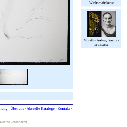
Wirthschaftskunst
Morath – Aubier, Guerre à
la tristesse
hrung
·
Über uns
·
Aktuelle Kataloge
·
Kontakt
·
e Rechte vorbehalten.