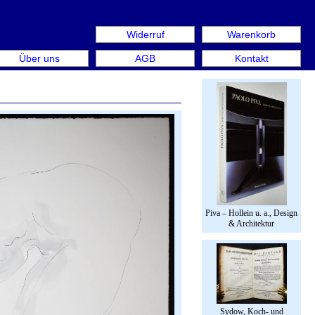
Widerruf
Warenkorb
n aus: Rare Book Week Berlin. Internationale Messe für B
Über uns
AGB
Kontakt
Piva – Hollein u. a., Design
& Architektur
Sydow, Koch- und