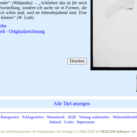
zender“ (Wikipedia). – „Schönheit das ist für mich
orstellung, sondern ich suche sie in Formen, die
ich schön sind, weil sie lebensbejahend sind. Eine
n können“ (W. Loth).
rbe
ell
·
Originalzeichnung
Alle Titel anzeigen
·
Kategorien
·
Schlagwörter
·
Warenkorb
·
AGB
·
Vertrag widerrufen
·
Widerrufsbele
Ankauf
·
Links
·
Impressum
Das Webshopsystem für Antiquariate und Verlage | © 2006-2026 by
HESCOM-Software
. All