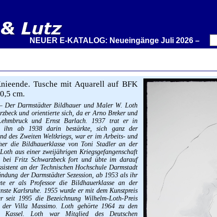
NEUER E-KATALOG: Neueingänge Juli 2026 – Wir stelle
ieende. Tusche mit Aquarell auf BFK
0,5 cm.
 – Der Darmstädter Bildhauer und Maler W. Loth
rzbeck und orientierte sich, da er Arno Breker und
Lehmbruck und Ernst Barlach. 1937 trat er in
e ihn ab 1938 darin bestärkte, sich ganz der
d des Zweiten Weltkriegs, war er im Arbeits- und
her die Bildhauerklasse von Toni Stadler an der
Loth aus einer zweijährigen Kriegsgefangenschaft
m bei Fritz Schwarzbeck fort und übte im darauf
Assistent an der Technischen Hochschule Darmstadt
ründung der Darmstädter Sezession, ab 1953 als ihr
ete er als Professor die Bildhauerklasse an der
nste Karlsruhe. 1955 wurde er mit dem Kunstpreis
er seit 1995 die Bezeichnung Wilhelm-Loth-Preis
um der Villa Massimo. Loth gehörte 1964 zu den
n Kassel. Loth war Mitglied des Deutschen