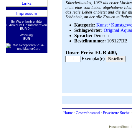
Künstlerbundes, 1989 als erster Vorsit
Links
nicht eine vom Leben abgehobene Idealv
das reale Leben anbietet und die für m
Impressum
Schönheit, an der alle Frauen teilhabe
Ihr Warenkorb enthält
Kategorie:
Kunst / Kunstgewe
0 Artikel im Gesamtwert von
EUR 0,--
Schlagwörter:
Original-Aquar
Sprache:
Deutsch
Währung:
EUR
Bestellnummer:
105127BB
Unser Preis: EUR 400,--
Exemplar(e)
Home
·
Gesamtbestand
·
Erweiterte Suche
HescomShop
- 