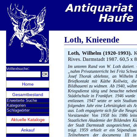
Loth, Knieende
Loth, Wilhelm (1920-1993).
Kn
Rives. Darmstadt 1987. 60,5 x 8
Im unteren Rand von W. Loth datiert.
:
Volltextsuche
„nahm Privatunterricht bei Fritz Schwa
Josef Thorak ablehnte, an Wilhelm 
Briefkontakt mit Käthe Kollwitz, di
Home
Bildhauerei zu widmen. Ab 1940, währen
Kriegsdienst tätig und besuchte neben
Gesamtbestand
Städelschule in Frankfurt. 1946 wurde 
Erweiterte Suche
entlassen. 1947 setzte er sein Studiu
Kategorien
folgenden Jahr eine Lehrtätigkeit als 
Schlagwörter
aus. Loth engagierte sich für die Neug
Vorsitzender. Von 1958 bis 1986 leit
Aktuelle Kataloge
Staatlichen Akademie der Bildenden Kü
der Stadt Darmstadt ausgezeichnet, d
Ankauf
trägt. 1959 erhielt er ein Stipendi
Teilnehmern der documenta III i