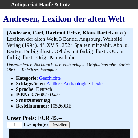
Antiquariat Haufe & Lutz
:
Volltextsuche
Andresen, Lexikon der alten Welt
Home
Gesamtbestand
(Andresen, Carl, Hartmut Erbse, Klaus Bartels u. a.).
Lexikon der alten Welt. 3 Bände. Augsburg, Weltbild
Erweiterte Suche
Verlag (1994). 4°. XV S., 3524 Spalten mit zahlr. Abb. u.
Kategorien
Karten. Farbig illustr. OPbde. mit farbig illustr. OU. in
Schlagwörter
farbig illustr. Orig.-Pappschuber.
Warenkorb
Unveränderter Nachdruck der einbändigen Originalausgabe Zürich
1965. – Tadelloses Exemplar.
AGB
Kategorie:
Geschichte
Widerruf
Schlagwörter:
Antike
·
Archäologie
·
Lexica
Über uns
Sprache:
Deutsch
ISBN:
3-7608-1034-9
Aktuelle Kataloge
Schutzumschlag
Kontakt
Bestellnummer:
105260BB
Ankauf
Unser Preis: EUR 45,--
Links
Exemplar(e)
Impressum