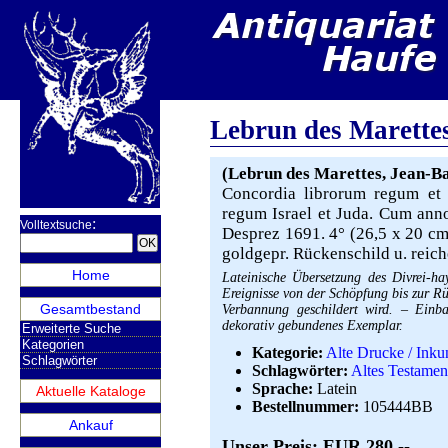
Lebrun des Marette
(Lebrun des Marettes, Jean-Bap
Concordia librorum regum et 
regum Israel et Juda. Cum annot
:
Volltextsuche
Desprez 1691. 4° (26,5 x 20 cm.).
goldgepr. Rückenschild u. reic
Home
Lateinische Übersetzung des Divrei-h
Ereignisse von der Schöpfung bis zur R
Gesamtbestand
Verbannung geschildert wird. – Einba
dekorativ gebundenes Exemplar.
Erweiterte Suche
Kategorien
Kategorie:
Alte Drucke / Inku
Schlagwörter
Schlagwörter:
Altes Testamen
Sprache:
Latein
Aktuelle Kataloge
Bestellnummer:
105444BB
Ankauf
Unser Preis: EUR 280,--