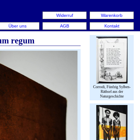
Widerruf
Warenkorb
s: Rare Book Week Berlin. Internationale Messe für Bücher
Über uns
AGB
Kontakt
rum regum
Corrodi, Fünfzig Sylben-
Räthsel aus der
Naturgeschichte