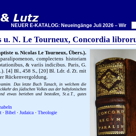
NEUER E-KATALOG: Neueingänge Juli 2026 – Wir stellen au
s u. N. Le Tourneux, Concordia libro
tiste u. Nicolas Le Tourneux, Übers.).
paralipomenon, complectens historiam
ationibus, & variis indicibus. Paris, G.
 [4] Bl., 458 S., [20] Bl. Ldr. d. Zt. mit
her Rückenvergoldung.
ayamim. Das letzte Buch Tanach, in welchem die
ückkehr des jüdischen Volkes aus der babylonischen
nd etwas berieben und bestoßen, St.a.T., gutes
nabeln
t
·
Bibel
·
Judaica
·
Theologie