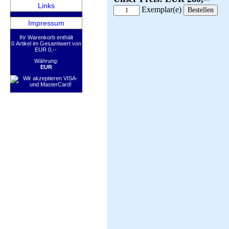
Links
Exemplar(e)
Impressum
Ihr Warenkorb enthält
0 Artikel im Gesamtwert von
EUR 0,--
Währung:
EUR