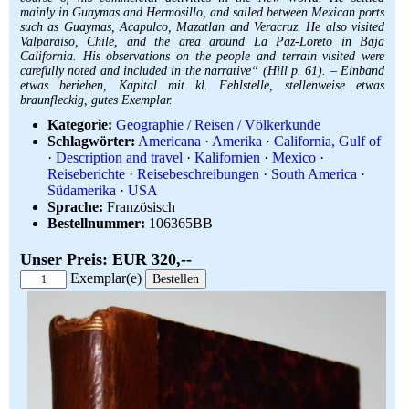
mainly in Guaymas and Hermosillo, and sailed between Mexican ports
such as Guaymas, Acapulco, Mazatlan and Veracruz. He also visited
Valparaiso, Chile, and the area around La Paz-Loreto in Baja
California. His observations on the people and terrain visited were
carefully noted and included in the narrative“ (Hill p. 61). – Einband
etwas berieben, Kapital mit kl. Fehlstelle, stellenweise etwas
braunfleckig, gutes Exemplar.
Kategorie:
Geographie / Reisen / Völkerkunde
Schlagwörter:
Americana
·
Amerika
·
California, Gulf of
·
Description and travel
·
Kalifornien
·
Mexico
·
Reiseberichte
·
Reisebeschreibungen
·
South America
·
Südamerika
·
USA
Sprache:
Französisch
Bestellnummer:
106365BB
Unser Preis: EUR 320,--
Exemplar(e)