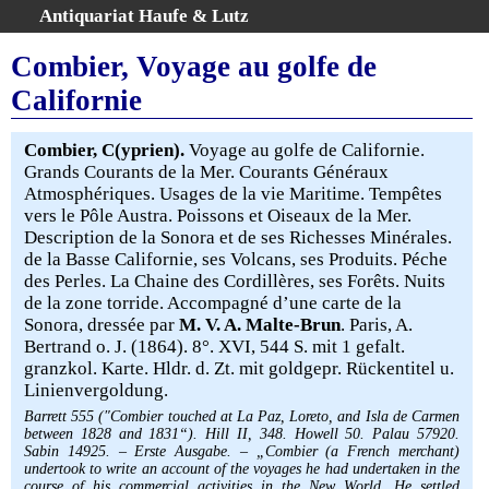
Antiquariat Haufe & Lutz
:
Volltextsuche
Combier, Voyage au golfe de
Home
Californie
Gesamtbestand
Erweiterte Suche
Combier, C(yprien).
Voyage au golfe de Californie.
Kategorien
Grands Courants de la Mer. Courants Généraux
Atmosphériques. Usages de la vie Maritime. Tempêtes
Schlagwörter
vers le Pôle Austra. Poissons et Oiseaux de la Mer.
Warenkorb
Description de la Sonora et de ses Richesses Minérales.
AGB
de la Basse Californie, ses Volcans, ses Produits. Péche
des Perles. La Chaine des Cordillères, ses Forêts. Nuits
Widerruf
de la zone torride. Accompagné d’une carte de la
Über uns
Sonora, dressée par
M. V. A. Malte-Brun
. Paris, A.
Aktuelle Kataloge
Bertrand o. J. (1864). 8°. XVI, 544 S. mit 1 gefalt.
granzkol. Karte. Hldr. d. Zt. mit goldgepr. Rückentitel u.
Kontakt
Linienvergoldung.
Ankauf
Barrett 555 (″Combier touched at La Paz, Loreto, and Isla de Carmen
Links
between 1828 and 1831“). Hill II, 348. Howell 50. Palau 57920.
Sabin 14925. – Erste Ausgabe. – „Combier (a French merchant)
Impressum
undertook to write an account of the voyages he had undertaken in the
course of his commercial activities in the New World. He settled