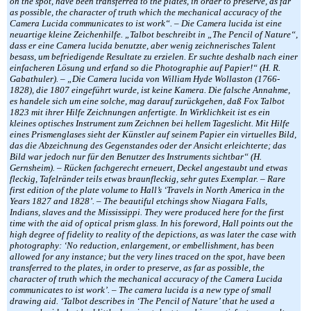
on the spot, have been transferred to the plates, in order to preserve, as far
as possible, the character of truth which the mechanical accuracy of the
Camera Lucida communicates to ist work“. – Die Camera lucida ist eine
neuartige kleine Zeichenhilfe. „Talbot beschreibt in „The Pencil of Nature“,
dass er eine Camera lucida benutzte, aber wenig zeichnerisches Talent
besass, um befriedigende Resultate zu erzielen. Er suchte deshalb nach einer
einfacheren Lösung und erfand so die Photographie auf Papier!“ (H. R.
Gabathuler). – „Die Camera lucida von William Hyde Wollaston (1766-
1828), die 1807 eingeführt wurde, ist keine Kamera. Die falsche Annahme,
es handele sich um eine solche, mag darauf zurückgehen, daß Fox Talbot
1823 mit ihrer Hilfe Zeichnungen anfertigte. In Wirklichkeit ist es ein
kleines optisches Instrument zum Zeichnen bei hellem Tageslicht. Mit Hilfe
eines Prismenglases sieht der Künstler auf seinem Papier ein virtuelles Bild,
das die Abzeichnung des Gegenstandes oder der Ansicht erleichterte; das
Bild war jedoch nur für den Benutzer des Instruments sichtbar“ (H.
Gernsheim). – Rücken fachgerecht erneuert, Deckel angestaubt und etwas
fleckig, Tafelränder teils etwas braunfleckig, sehr gutes Exemplar. – Rare
first edition of the plate volume to Hall’s ‘Travels in North America in the
Years 1827 and 1828’. – The beautiful etchings show Niagara Falls,
Indians, slaves and the Mississippi. They were produced here for the first
time with the aid of optical prism glass. In his foreword, Hall points out the
high degree of fidelity to reality of the depictions, as was later the case with
photography: ‘No reduction, enlargement, or embellishment, has been
allowed for any instance; but the very lines traced on the spot, have been
transferred to the plates, in order to preserve, as far as possible, the
character of truth which the mechanical accuracy of the Camera Lucida
communicates to ist work’. – The camera lucida is a new type of small
drawing aid. ‘Talbot describes in ‘The Pencil of Nature’ that he used a