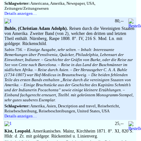
Schlagwörter:
Americana, Amerika, Newspaper, USA,
Zeitungen/Zeitungswesen
Details anzeigen…
80,--
Buhle, (Christian Adam Adolph).
Reisen durch die Vereinigten Staaten
von Amerika. Zweiter Band (von 2), welcher den dritten und letzten
Theil enthält. Nürnberg, Raspe 1808. 8°. IV, 216 S. Mod. Ln. mit
goldgepr. Rückenschild.
Sabin 756. – Einzige Ausgabe, sehr selten. – Inhalt: Interessante
Bemerkungen über Pensilvenia, Quäcker, Philadelphia, Lebensart der
Einwohner, Indianer. – Geschichte der Gräfin von Burke, oder die Reise zur
See von Cette nach Barcelona. – Reise in das Land der Buschmänner im
südlichen Afrika. – Reise durch Asien. – Der Herausgeber C. A. A. Buhle
(1734-1807) war Hof-Medicus in Braunschweig. – Die beiden fehlenden
Teile des ersten Bands enthalten „Reise durch die vereinigten Staaten von
Amerika. – Einige Bruchstücke aus der Geschichte des Kapitäns Schmith’s
und der Indianerin Pocachonta“ sowie einige kleinere Erzählungen. –
Einband fachgerecht erneuert, Titelbl. mit gekröntem Monogramm-Stempel,
sehr gutes sauberes Exemplar.
Schlagwörter:
Amerika, Asien, Description and travel, Reisebericht,
Reisebeschreibung, Reisebeschreibungen, United States, USA
Details anzeigen…
25,--
Kist, Leopold.
Amerikanisches. Mainz, Kirchheim 1871. 8°. XI, 820 S.
Hldr. d. Zt. mit goldgepr. Rückentitel u. Linienverg.