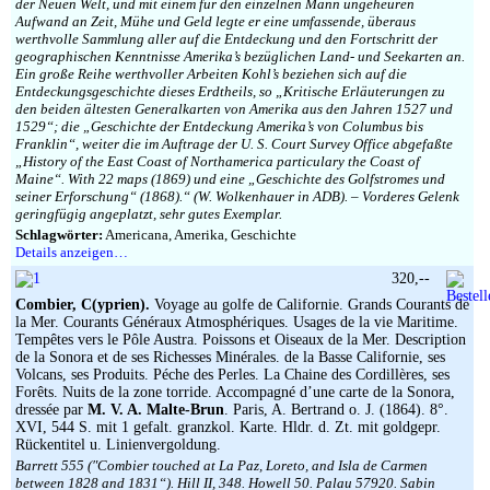
der Neuen Welt, und mit einem für den einzelnen Mann ungeheuren
Aufwand an Zeit, Mühe und Geld legte er eine umfassende, überaus
werthvolle Sammlung aller auf die Entdeckung und den Fortschritt der
geographischen Kenntnisse Amerika’s bezüglichen Land- und Seekarten an.
Ein große Reihe werthvoller Arbeiten Kohl’s beziehen sich auf die
Entdeckungsgeschichte dieses Erdtheils, so „Kritische Erläuterungen zu
den beiden ältesten Generalkarten von Amerika aus den Jahren 1527 und
1529“; die „Geschichte der Entdeckung Amerika’s von Columbus bis
Franklin“, weiter die im Auftrage der U. S. Court Survey Office abgefaßte
„History of the East Coast of Northamerica particulary the Coast of
Maine“. With 22 maps (1869) und eine „Geschichte des Golfstromes und
seiner Erforschung“ (1868).“ (W. Wolkenhauer in ADB). – Vorderes Gelenk
geringfügig angeplatzt, sehr gutes Exemplar.
Schlagwörter:
Americana, Amerika, Geschichte
Details anzeigen…
320,--
Combier, C(yprien).
Voyage au golfe de Californie. Grands Courants de
la Mer. Courants Généraux Atmosphériques. Usages de la vie Maritime.
Tempêtes vers le Pôle Austra. Poissons et Oiseaux de la Mer. Description
de la Sonora et de ses Richesses Minérales. de la Basse Californie, ses
Volcans, ses Produits. Péche des Perles. La Chaine des Cordillères, ses
Forêts. Nuits de la zone torride. Accompagné d’une carte de la Sonora,
dressée par
M. V. A. Malte-Brun
. Paris, A. Bertrand o. J. (1864). 8°.
XVI, 544 S. mit 1 gefalt. granzkol. Karte. Hldr. d. Zt. mit goldgepr.
Rückentitel u. Linienvergoldung.
Barrett 555 (″Combier touched at La Paz, Loreto, and Isla de Carmen
between 1828 and 1831“). Hill II, 348. Howell 50. Palau 57920. Sabin