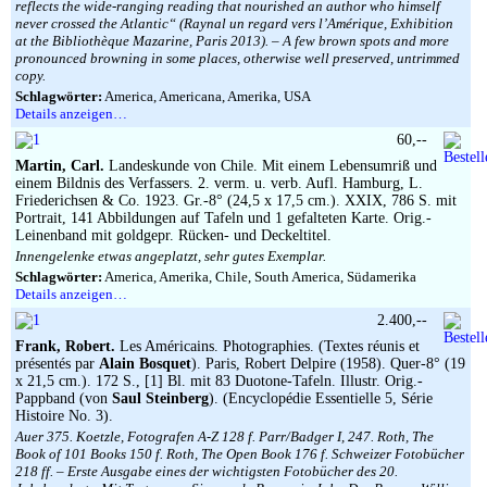
reflects the wide-ranging reading that nourished an author who himself
never crossed the Atlantic“ (Raynal un regard vers l’Amérique, Exhibition
at the Bibliothèque Mazarine, Paris 2013). – A few brown spots and more
pronounced browning in some places, otherwise well preserved, untrimmed
copy.
Schlagwörter:
America, Americana, Amerika, USA
Details anzeigen…
60,--
Martin, Carl.
Landeskunde von Chile. Mit einem Lebensumriß und
einem Bildnis des Verfassers. 2. verm. u. verb. Aufl. Hamburg, L.
Friederichsen & Co. 1923. Gr.-8° (24,5 x 17,5 cm.). XXIX, 786 S. mit
Portrait, 141 Abbildungen auf Tafeln und 1 gefalteten Karte. Orig.-
Leinenband mit goldgepr. Rücken- und Deckeltitel.
Innengelenke etwas angeplatzt, sehr gutes Exemplar.
Schlagwörter:
America, Amerika, Chile, South America, Südamerika
Details anzeigen…
2.400,--
Frank, Robert.
Les Américains. Photographies. (Textes réunis et
présentés par
Alain Bosquet
). Paris, Robert Delpire (1958). Quer-8° (19
x 21,5 cm.). 172 S., [1] Bl. mit 83 Duotone-Tafeln. Illustr. Orig.-
Pappband (von
Saul Steinberg
). (Encyclopédie Essentielle 5, Série
Histoire No. 3).
Auer 375. Koetzle, Fotografen A-Z 128 f. Parr/Badger I, 247. Roth, The
Book of 101 Books 150 f. Roth, The Open Book 176 f. Schweizer Fotobücher
218 ff. – Erste Ausgabe eines der wichtigsten Fotobücher des 20.