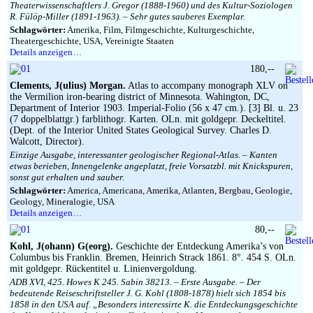
Theaterwissenschaftlers J. Gregor (1888-1960) und des Kultur-Soziologen
R. Fülöp-Miller (1891-1963). – Sehr gutes sauberes Exemplar.
Schlagwörter:
Amerika, Film, Filmgeschichte, Kulturgeschichte,
Theatergeschichte, USA, Vereinigte Staaten
Details anzeigen…
180,--
Clements, J(ulius) Morgan.
Atlas to accompany monograph XLV on
the Vermilion iron-bearing district of Minnesota. Wahington, DC,
Department of Interior 1903. Imperial-Folio (56 x 47 cm.). [3] Bl. u. 23
(7 doppelblattgr.) farblithogr. Karten. OLn. mit goldgepr. Deckeltitel.
(Dept. of the Interior United States Geological Survey. Charles D.
Walcott, Director).
Einzige Ausgabe, interessanter geologischer Regional-Atlas. – Kanten
etwas berieben, Innengelenke angeplatzt, freie Vorsatzbl. mit Knickspuren,
sonst gut erhalten und sauber.
Schlagwörter:
America, Americana, Amerika, Atlanten, Bergbau, Geologie,
Geology, Mineralogie, USA
Details anzeigen…
80,--
Kohl, J(ohann) G(eorg).
Geschichte der Entdeckung Amerika’s von
Columbus bis Franklin. Bremen, Heinrich Strack 1861. 8°. 454 S. OLn.
mit goldgepr. Rückentitel u. Linienvergoldung.
ADB XVI, 425. Howes K 245. Sabin 38213. – Erste Ausgabe. – Der
bedeutende Reiseschriftsteller J. G. Kohl (1808-1878) hielt sich 1854 bis
1858 in den USA auf. „Besonders interessirte K. die Entdeckungsgeschichte