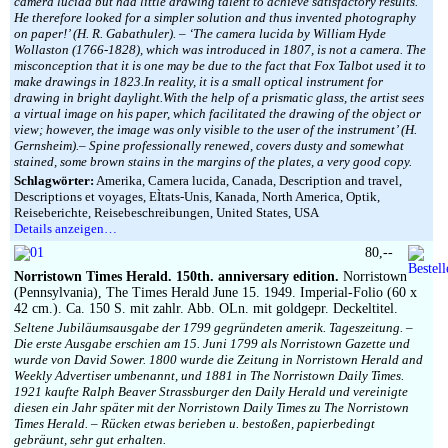
camera lucida but had little drawing talent to achieve satisfactory results.
He therefore looked for a simpler solution and thus invented photography
on paper!’ (H. R. Gabathuler). – ‘The camera lucida by William Hyde
Wollaston (1766-1828), which was introduced in 1807, is not a camera. The
misconception that it is one may be due to the fact that Fox Talbot used it to
make drawings in 1823.In reality, it is a small optical instrument for
drawing in bright daylight.With the help of a prismatic glass, the artist sees
a virtual image on his paper, which facilitated the drawing of the object or
view; however, the image was only visible to the user of the instrument’ (H.
Gernsheim).– Spine professionally renewed, covers dusty and somewhat
stained, some brown stains in the margins of the plates, a very good copy.
Schlagwörter:
Amerika, Camera lucida, Canada, Description and travel,
Descriptions et voyages, EÌtats-Unis, Kanada, North America, Optik,
Reiseberichte, Reisebeschreibungen, United States, USA
Details anzeigen…
80,--
Norristown Times Herald. 150th. anniversary edition.
Norristown
(Pennsylvania), The Times Herald June 15. 1949. Imperial-Folio (60 x
42 cm.). Ca. 150 S. mit zahlr. Abb. OLn. mit goldgepr. Deckeltitel.
Seltene Jubiläumsausgabe der 1799 gegründeten amerik. Tageszeitung. –
Die erste Ausgabe erschien am 15. Juni 1799 als Norristown Gazette und
wurde von David Sower. 1800 wurde die Zeitung in Norristown Herald and
Weekly Advertiser umbenannt, und 1881 in The Norristown Daily Times.
1921 kaufte Ralph Beaver Strassburger den Daily Herald und vereinigte
diesen ein Jahr später mit der Norristown Daily Times zu The Norristown
Times Herald. – Rücken etwas berieben u. bestoßen, papierbedingt
gebräunt, sehr gut erhalten.