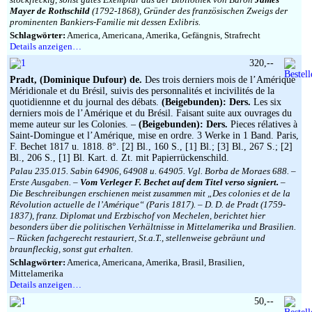
Mayer de Rothschild
(1792-1868), Gründer des französischen Zweigs der
prominenten Bankiers-Familie mit dessen Exlibris.
Schlagwörter:
America, Americana, Amerika, Gefängnis, Strafrecht
Details anzeigen…
320,--
Pradt, (Dominique Dufour) de.
Des trois derniers mois de l’Amérique
Méridionale et du Brésil, suivis des personnalités et incivilités de la
quotidiennne et du journal des débats.
(Beigebunden): Ders.
Les six
derniers mois de l’Amérique et du Brésil. Faisant suite aux ouvrages du
meme auteur sur les Colonies. –
(Beigebunden): Ders.
Pieces rélatives à
Saint-Domingue et l’Amérique, mise en ordre. 3 Werke in 1 Band. Paris,
F. Bechet 1817 u. 1818. 8°. [2] Bl., 160 S., [1] Bl.; [3] Bl., 267 S.; [2]
Bl., 206 S., [1] Bl. Kart. d. Zt. mit Papierrückenschild.
Palau 235.015. Sabin 64906, 64908 u. 64905. Vgl. Borba de Moraes 688. –
Erste Ausgaben. –
Vom Verleger F. Bechet auf dem Titel verso signiert.
–
Die Beschreibungen erschienen meist zusammen mit „Des colonies et de la
Révolution actuelle de l’Amérique“ (Paris 1817). – D. D. de Pradt (1759-
1837), franz. Diplomat und Erzbischof von Mechelen, berichtet hier
besonders über die politischen Verhältnisse in Mittelamerika und Brasilien.
– Rücken fachgerecht restauriert, St.a.T., stellenweise gebräunt und
braunfleckig, sonst gut erhalten.
Schlagwörter:
America, Americana, Amerika, Brasil, Brasilien,
Mittelamerika
Details anzeigen…
50,--