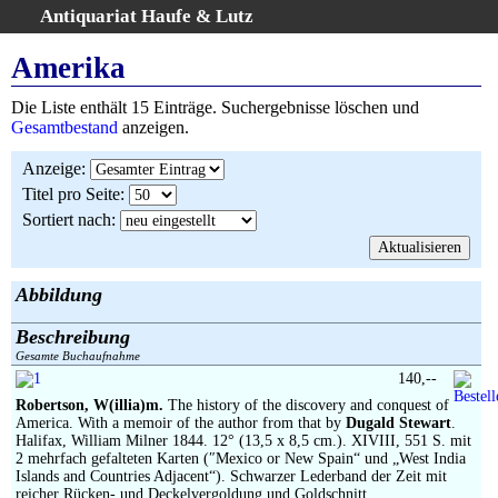
Antiquariat Haufe & Lutz
:
Volltextsuche
Amerika
Home
Die Liste enthält 15 Einträge. Suchergebnisse löschen und
Gesamtbestand
Gesamtbestand
anzeigen.
Erweiterte Suche
Anzeige
:
Kategorien
Titel pro Seite
:
Schlagwörter
Sortiert nach
:
Suchergebnisse
Warenkorb
AGB
Abbildung
Widerruf
Beschreibung
Über uns
Gesamte Buchaufnahme
Aktuelle Kataloge
140,--
Robertson, W(illia)m.
The history of the discovery and conquest of
Kontakt
America. With a memoir of the author from that by
Dugald Stewart
.
Ankauf
Halifax, William Milner 1844. 12° (13,5 x 8,5 cm.). XIVIII, 551 S. mit
2 mehrfach gefalteten Karten (″Mexico or New Spain“ und „West India
Links
Islands and Countries Adjacent“). Schwarzer Lederband der Zeit mit
reicher Rücken- und Deckelvergoldung und Goldschnitt.