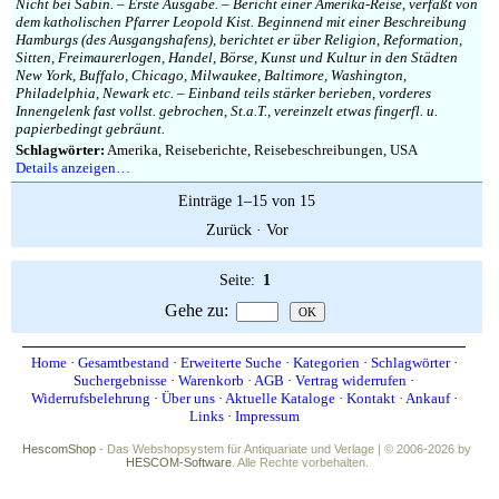
Nicht bei Sabin. – Erste Ausgabe. – Bericht einer Amerika-Reise, verfaßt von
dem katholischen Pfarrer Leopold Kist. Beginnend mit einer Beschreibung
Hamburgs (des Ausgangshafens), berichtet er über Religion, Reformation,
Sitten, Freimaurerlogen, Handel, Börse, Kunst und Kultur in den Städten
New York, Buffalo, Chicago, Milwaukee, Baltimore, Washington,
Philadelphia, Newark etc. – Einband teils stärker berieben, vorderes
Innengelenk fast vollst. gebrochen, St.a.T., vereinzelt etwas fingerfl. u.
papierbedingt gebräunt.
Schlagwörter:
Amerika, Reiseberichte, Reisebeschreibungen, USA
Details anzeigen…
Einträge 1–15 von 15
Zurück
·
Vor
Seite:
1
Gehe zu
:
Home
·
Gesamtbestand
·
Erweiterte Suche
·
Kategorien
·
Schlagwörter
·
Suchergebnisse
·
Warenkorb
·
AGB
·
Vertrag widerrufen
·
Widerrufsbelehrung
·
Über uns
·
Aktuelle Kataloge
·
Kontakt
·
Ankauf
·
Links
·
Impressum
HescomShop
- Das Webshopsystem für Antiquariate und Verlage | © 2006-2026 by
HESCOM-Software
. Alle Rechte vorbehalten.