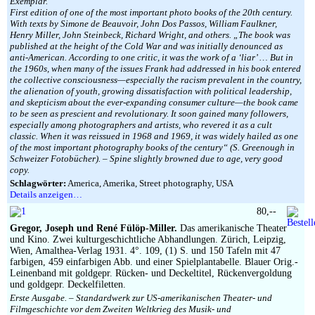
Exemplar.
First edition of one of the most important photo books of the 20th century.
With texts by Simone de Beauvoir, John Dos Passos, William Faulkner,
Henry Miller, John Steinbeck, Richard Wright, and others. „The book was
published at the height of the Cold War and was initially denounced as
anti-American. According to one critic, it was the work of a ‘liar’ … But in
the 1960s, when many of the issues Frank had addressed in his book entered
the collective consciousness—especially the racism prevalent in the country,
the alienation of youth, growing dissatisfaction with political leadership,
and skepticism about the ever-expanding consumer culture—the book came
to be seen as prescient and revolutionary. It soon gained many followers,
especially among photographers and artists, who revered it as a cult
classic. When it was reissued in 1968 and 1969, it was widely hailed as one
of the most important photography books of the century“ (S. Greenough in
Schweizer Fotobücher). – Spine slightly browned due to age, very good
copy.
Schlagwörter:
America, Amerika, Street photography, USA
Details anzeigen…
80,--
Gregor, Joseph und René Fülöp-Miller.
Das amerikanische Theater
und Kino. Zwei kulturgeschichtliche Abhandlungen. Zürich, Leipzig,
Wien, Amalthea-Verlag 1931. 4°. 109, (1) S. und 150 Tafeln mit 47
farbigen, 459 einfarbigen Abb. und einer Spielplantabelle. Blauer Orig.-
Leinenband mit goldgepr. Rücken- und Deckeltitel, Rückenvergoldung
und goldgepr. Deckelfiletten.
Erste Ausgabe. – Standardwerk zur US-amerikanischen Theater- und
Filmgeschichte vor dem Zweiten Weltkrieg des Musik- und