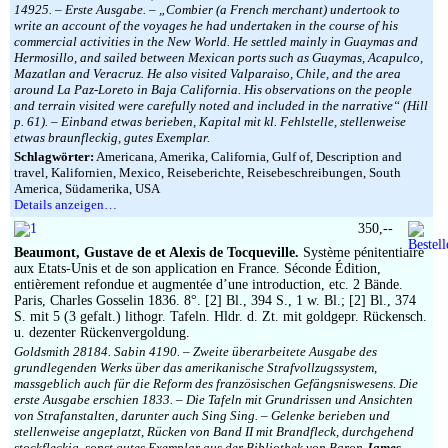
14925. – Erste Ausgabe. – „Combier (a French merchant) undertook to
write an account of the voyages he had undertaken in the course of his
commercial activities in the New World. He settled mainly in Guaymas and
Hermosillo, and sailed between Mexican ports such as Guaymas, Acapulco,
Mazatlan and Veracruz. He also visited Valparaiso, Chile, and the area
around La Paz-Loreto in Baja California. His observations on the people
and terrain visited were carefully noted and included in the narrative“ (Hill
p. 61). – Einband etwas berieben, Kapital mit kl. Fehlstelle, stellenweise
etwas braunfleckig, gutes Exemplar.
Schlagwörter:
Americana, Amerika, California, Gulf of, Description and
travel, Kalifornien, Mexico, Reiseberichte, Reisebeschreibungen, South
America, Südamerika, USA
Details anzeigen…
350,--
Beaumont, Gustave de et Alexis de Tocqueville.
Système pénitentiaire
aux Etats-Unis et de son application en France. Séconde Édition,
entièrement refondue et augmentée d’une introduction, etc. 2 Bände.
Paris, Charles Gosselin 1836. 8°. [2] Bl., 394 S., 1 w. Bl.; [2] Bl., 374
S. mit 5 (3 gefalt.) lithogr. Tafeln. Hldr. d. Zt. mit goldgepr. Rückensch.
u. dezenter Rückenvergoldung.
Goldsmith 28184. Sabin 4190. – Zweite überarbeitete Ausgabe des
grundlegenden Werks über das amerikanische Strafvollzugssystem,
massgeblich auch für die Reform des französischen Gefängsniswesens. Die
erste Ausgabe erschien 1833. – Die Tafeln mit Grundrissen und Ansichten
von Strafanstalten, darunter auch Sing Sing. – Gelenke berieben und
stellenweise angeplatzt, Rücken von Band II mit Brandfleck, durchgehend
stockfleckig, sonst gutes Exemplar aus der Bibliothek von Baron
James