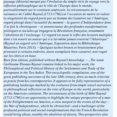
paysage éditorial marqué par l’évolution du simple récit de voyage vers la
réflexion philosophique sur le rôle de l’Europe dans le monde,
particulièrement sur le continent américain. Le tricentenaire de la
naissance de l’abbé Raynal (1713-1796) est l’occasion de mettre en valeur
la singularité du regard porté par un homme des Lumières sur l’Amérique,
regard plongé dans l’actualité du moment – la guerre d’Indépendance dont
il se fait le chroniqueur – et annonciateur des profondes transformations
politiques et sociales qu’engagera la Révolution française, notamment
l’abolition de l’esclavage. Ce regard est aussi le reflet des lectures multiples
dont s’est nourri un auteur qui n’a lui-même jamais traversé l’Atlantique“
(Raynal un regard vers l’Amérique, Exposition dans la Bibliothèque
Mazarine, Paris 2013). – Quelques taches brunes et brunissement plus
prononcé à certains endroits, sinon exemplaire bien conservé, non rogné
sur les côtés et en haut.
Rare first edition, published without Raynal’s knowledge. – „The name
Guillaume-Thomas Raynal remains linked to his major work, the
Philosophical and Political History of the Settlements and Trade of the
Europeans in the Two Indies. This encyclopedic compilation, one of the
great publishing successes of the late 18th century, drew as much criticism
as praise from his contemporaries. It appears to be fully representative of a
publishing landscape marked by the evolution from simple travel narratives
to philosophical reflection on the role of Europe in the world, particularly
on the American continent. The tercentenary of the birth of Abbé Raynal
(1713-1796) is an opportunity to highlight the unique perspective of a man
of the Enlightenment on America, a view steeped in the events of the day—
the War of Independence, which he chronicled—and a harbinger of the
profound political and social transformations that the French Revolution
would bring about, notably the abolition of slavery. This perspective also