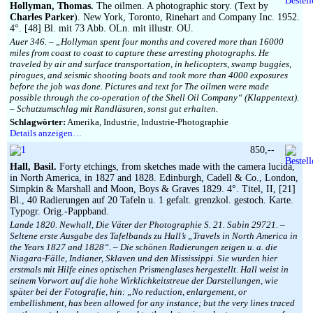
Hollyman, Thomas.
The oilmen. A photographic story. (Text by
Charles Parker
). New York, Toronto, Rinehart and Company Inc. 1952.
4°. [48] Bl. mit 73 Abb. OLn. mit illustr. OU.
Auer 346. – „Hollyman spent four months and covered more than 16000
miles from coast to coast to capture these arresting photographs. He
traveled by air and surface transportation, in helicopters, swamp buggies,
pirogues, and seismic shooting boats and took more than 4000 exposures
before the job was done. Pictures and text for The oilmen were made
possible through the co-operation of the Shell Oil Company“ (Klappentext).
– Schutzumschlag mit Randläsuren, sonst gut erhalten.
Schlagwörter:
Amerika, Industrie, Industrie-Photographie
Details anzeigen…
850,--
Hall, Basil.
Forty etchings, from sketches made with the camera lucida,
in North America, in 1827 and 1828. Edinburgh, Cadell & Co., London,
Simpkin & Marshall and Moon, Boys & Graves 1829. 4°. Titel, II, [21]
Bl., 40 Radierungen auf 20 Tafeln u. 1 gefalt. grenzkol. gestoch. Karte.
Typogr. Orig.-Pappband.
Lande 1820. Newhall, Die Väter der Photographie S. 21. Sabin 29721. –
Seltene erste Ausgabe des Tafelbands zu Hall’s „Travels in North America in
the Years 1827 and 1828“. – Die schönen Radierungen zeigen u. a. die
Niagara-Fälle, Indianer, Sklaven und den Mississippi. Sie wurden hier
erstmals mit Hilfe eines optischen Prismenglases hergestellt. Hall weist in
seinem Vorwort auf die hohe Wirklichkeitstreue der Darstellungen, wie
später bei der Fotografie, hin: „No reduction, enlargement, or
embellishment, has been allowed for any instance; but the very lines traced