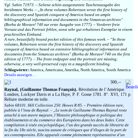
Impressum
Vgl. Sabin 71973. – Seltene schön ausgestattete Taschenausgabe des
berühmten Werks. – „In these volumes Robertson wrote the first history of
the discovery and Spanish conquest of America based on ample
bibliographical information and documents in the Simancas archives“
(Borba de Moraes² 740 zur erste Ausgabe von 1777). – Vorderer freie
Vorsatz und das Portrait fehlen, sonst sehr gut erhaltenes Exemplar in einem
prachtvollen Einband.
A rare, beautifully bound pocket edition of this famous work. – “In these
volumes, Robertson wrote the first history of the discovery and Spanish
conquest of America based on extensive bibliographical information and
documents from the Simancas archives” (Borba de Moraes² 740 on the first
edition of 1777). – The front endpaper and the portrait are missing;
otherwise, a very well-preserved copy in a magnificent binding.
Schlagwörter:
America, Americana, Amerika, North America, South America
Details anzeigen…
300,--
Raynal, (Guillaume Thomas François).
Révolution de l’Amérique.
Londres, Lockyer Davis et a La Haye, P. F. Gosse 1781. 8°. XVI, 171 p.
Reliure moderne en toile.
Sabin 68101. Hill Collection 250. Howes R 85. – Première édition rare,
publiée à l’insu de Raynal. – „Le nom de Guillaume-Thomas Raynal reste
attaché à son œuvre majeure, l’Histoire philosophique et politique des
établissements et du commerce des Européens dans les deux Indes. Cette
compilation à visée encyclopédique, l’un des grands succès de librairie de
la fin du 18e siècle, suscita autant de critiques que d’éloges de la part de
ses contemporains. Elle apparaît comme pleinement représentative d’un