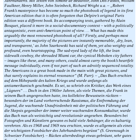
Jahrhunderts. Mit Texten von Simone de Beauvoir, John Dos Passos, William
Faulkner, Henry Miller, John Steinbeck, Richard Wright u.a. – „Robert
Frank’s masterpiece has become so much the photobook of legend in its first
American edition that it is often forgotten that Delpire’s original Paris
edition was a different book. Its accompanying texts, gathered by Alain
Bosquet, placed it more in a social-documentary context – with a politically
antagonistic, even anti-American point of view. … What has made this
arguably the most renowned photobook of all? Firstly, and perhaps most
importantly, the majority of the pictures are instantly memorable, ‚dry, lean,
and transparent,‘ as John Szarkowski has said of them, yet also weighty and
profound, even heartstopping. The sad-eyed lady of the lift, the lean
sidewalk cowboy, the shrouded Miami car, the cynical Hoboken city fathers
– images like these, and many others, could almost carry the book’s heartfelt
message individually, even if not part of such an adroitly sequenced totality.
The Americans is a great book made in the main with great pictures, and
that surely explains its eternal resonance“ (M. Parr). – „Das Buch erschien
auf dem Höhepunkt des kalten Kriegs und wurde anfangs als
antiamerikanisch geschmäht. Es sei, so schrieb ein Kritiker, das Werk eines
„Lügners“ … Doch in den 1960er Jahren, als viele Themen, die Frank in
seinem Buch angesprochen hatte, ins kollektive Bewustsein rückten –
besonders der im Land vorherrschende Rassismus, die Entfremdung der
Jugend, die wachsende Unzufriedenheit mit der politischen Führung und
die Skepsis gegenüber der immer weiter wachsenden Konsumkultur, wurde
das Buch nun als weitsichtig und revolutionär angesehen. Besonders bei
Fotografen und Künstlern gewann es bald viele Anhänger, die es kultartig
verehrten. Als es 1968 und 1969 neu erschien, wurde es allgemein als eines
der wichtigsten Fotobücher des Jahrhunderts begrüsst“ (S. Greenough in
Schweizer Fotobücher). – Rücken altersbedingt etwas gebräunt, sehr gutes