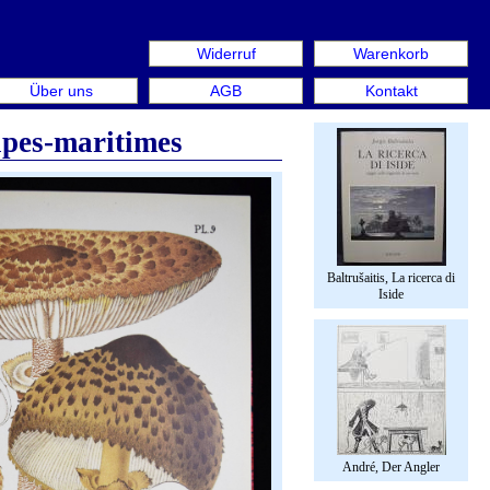
Widerruf
Warenkorb
s: Rare Book Week Berlin. Internationale Messe für Büche
Über uns
AGB
Kontakt
lpes-maritimes
Baltrušaitis, La ricerca di
Iside
André, Der Angler