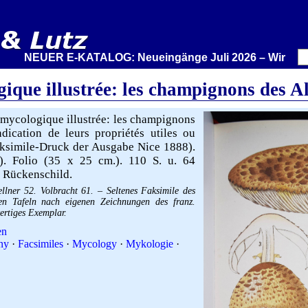
NEUER E-KATALOG: Neueingänge Juli 2026 – Wir stellen au
gique illustrée: les champignons des A
mycologique illustrée: les champignons
dication de leurs propriétés utiles ou
Faksimile-Druck der Ausgabe Nice 1888).
6). Folio (35 x 25 cm.). 110 S. u. 64
. Rückenschild.
llner 52. Volbracht 61. – Seltenes Faksimile des
len Tafeln nach eigenen Zeichnungen des franz.
ertiges Exemplar.
en
ny
·
Facsimiles
·
Mycology
·
Mykologie
·