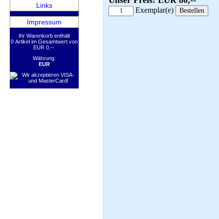
Unser Preis: EUR 80,--
Links
Exemplar(e)
Impressum
Ihr Warenkorb enthält
0 Artikel im Gesamtwert von
EUR 0,--
Währung:
EUR