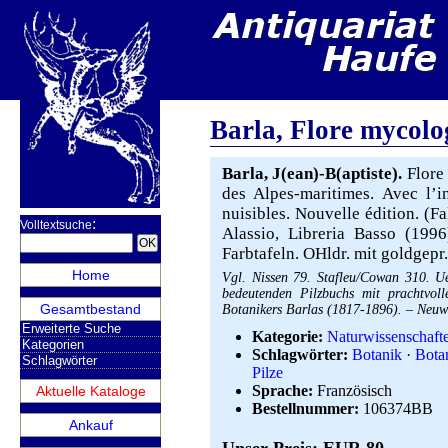
Barla, Flore mycolo
Barla, J(ean)-B(aptiste).
Flore 
des Alpes-maritimes. Avec l’in
nuisibles. Nouvelle édition. (
:
Volltextsuche
Alassio, Libreria Basso (199
Farbtafeln. OHldr. mit goldgepr
Home
Vgl. Nissen 79. Stafleu/Cowan 310. Ue
bedeutenden Pilzbuchs mit prachtvol
Gesamtbestand
Botanikers Barlas (1817-1896). – Neuw
Erweiterte Suche
Kategorie:
Naturwissenschaft
Kategorien
Schlagwörter:
Botanik
·
Bota
Schlagwörter
Pilze
Sprache:
Französisch
Aktuelle Kataloge
Bestellnummer:
106374BB
Ankauf