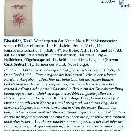
2.500,--
Blossfeldt, Karl.
Wundergarten der Natur. Neue Bilddokumentation
schöner Pflanzenformen. 120 Bildtafeln. Berlin, Verlag für
Kunstwissenschaft o. J. (1928). 4°. Portfolio, XIII, (3) S. und 137 Abb.
auf 120 num. Bildtafeln in Kupfertiefdruck. Hellgraue Orig.–
Halbleinen-Flügelmappe mit Deckeltitel und Deckelvignette (Entwurf:
Curt Siebert
). (Urformen der Kunst, Neue Folge).
Heidtmann 14481. Heiting/Jaeger I, 194 ff. (mit mehreren Abb.). Roth, The
Open Book 106 f. – Erste Ausgabe des berühmten Werks in der seltenen
Portfolio-Ausgabe. – „Dass hier die hohe Qualität des ersten Bandes
beibehalten werden konnte, liegt daran, dass trotz des Verlagswechsels
erneut die Graphische Anstalt Ganymed in Berlin mit der Druckherstellung
beauftragt wurde… Gleich zu Beginn des Abbildungsteils fallen erste
Unterschiede zu ‚Urformen der Kunst‘ ins Auge. Die Pflanzen bilden fast
immer einen stärkeren Kontrast zum Hintergrund, was daran liegt, dass
dieser, im Gegensatz zum vorherrschenden Grau des ersten Bildbandes
häufig schwarz oder weiß gehalten ist. Dadurch geraten die Licht-Schatten-
Kontraste insgesamt wesentlich eindrücklicher, die Pflanzen wirken folglich
noch plastischer… Überhaupt tauchen nur wenige Seiten mit zwei oder drei
Fotografien auf… Abgesehen davon, dass diese neue Form der Anordnung
sich mehr den botanischen Gegebenheiten anpasst, entspricht sie in ihrer