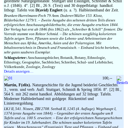
geordnete Naturgegenstände. Stuttgart und Esslingen, Schreiber & Schill
o.J. (1846). 4°. [2] Bl., 26 S. (Text) und 30 doppelblattgr. handkol.
lithogr. Tafeln von
D(avid) Englert
(u. a. ?). Halbleinenband der Zeit.
Brunken-Hurrelmann-Pech 79 Anm. Doderer/Müller 153. Klotz,
Bilderbücher 1279/1. – Zweite Ausgabe des seltenen dritten Teils dieses
erfolgreichen Anschauungsbilderbuchs; die erste Ausgabe erschien 1844.
Der Verlag hat erst ab 1846 (bis 1862) als „Schreiber & Schill“ firmiert. Die
Vorrede stammt von Rektor Schmid. – Die schönen sorgfältig kolorierten
Tafeln zeigen Tiere, Pflanzen sowie die Lebens- und Arbeitsweisen der
Menschen aus Afrika, Amerika, Asien und der Polarregion. Mit
Inhaltsverzeichnis in Deutsch und Französisch. – Einband leicht berieben,
sehr gutes sauberes Exemplar.
Schlagwörter:
Anschauungsbücher, Botanik, Botany, Ethnologie,
Ethnology, Geographie, Sachbücher, Schreiber, Schul- und Lehrbücher,
Völkerkunde, Zoologie, Zoology
Details anzeigen…
100,--
Martin, F(elix).
Naturgeschichte für die Jugend beiderlei Geschlechts.
3., verm. und verb. Aufl. Stuttgart, Schmidt & Spring 1856. 8°. [2] Bl.,
564 S. mit 262 meist handkol. Abbildungen auf 32 lithogr. Tafeln.
Moderner Halblederband mit goldgepr. Rückentitel und
Linienvergoldung.
LKJ II, 541. Nissen, ZBI 2708. Seebaß II, 1245 (4. Auflage). Wegehaupt I,
1374 (erste Ausgabe von 1844). – Gegenüber der ersten Ausgabe um 8
Tafeln und ca. 100 S. erweitert. – Eine der erfolgreichsten Naturgeschichten
für Kinder im 19. Jahrhundert. Die schönen sauber kolorierten Tafeln
zeigen „Menschenracen“ (Frontispiz), Tiere und Pflanzen. – Einband und