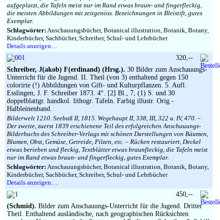
aufgeplatzt, die Tafeln meist nur im Rand etwas braun- und fingerfleckig,
die meisten Abbildungen mit zeitgenöss. Bezeichnungen in Bleistift, gutes
Exemplar.
Schlagwörter:
Anschauungsbücher, Botanical illustration, Botanik, Botany,
Kinderbücher, Sachbücher, Schreiber, Schul- und Lehrbücher
Details anzeigen…
320,--
Schreiber, J(akob) F(erdinand) (Hrsg.).
30 Bilder zum Anschauungs-
Unterricht für die Jugend. II. Theil (von 3) enthaltend gegen 150
colorirte (!) Abbildungen von Gift- und Kulturpflanzen. 5. Aufl.
Esslingen, J. F. Schreiber 1873. 4°. [2] Bl., 7, (1) S. und 30
doppelblattgr. handkol. lithogr. Tafeln. Farbig illustr. Orig.-
Halbleinenband.
Bilderwelt 1210. Seebaß II, 1815. Wegehaupt II, 338, III, 322 u. IV, 470. –
Der zweite, zuerst 1839 erschienene Teil des erfolgreichen Anschauungs-
Bilderbuchs des Schreiber-Verlags mit schönen Darstellungen von Bäumen,
Blumen, Obst, Gemüse, Getreide, Pilzen, etc. – Rücken restauriert, Deckel
etwas berieben und fleckig, Textblätter etwas braunfleckig, die Tafeln meist
nur im Rand etwas braun- und fingerfleckig, gutes Exemplar.
Schlagwörter:
Anschauungsbücher, Botanical illustration, Botanik, Botany,
Kinderbücher, Sachbücher, Schreiber, Schul- und Lehrbücher
Details anzeigen…
450,--
(Schmid).
Bilder zum Anschauungs-Unterricht für die Jugend. Dritter
Theil. Enthaltend ausländische, nach geographischen Rücksichten