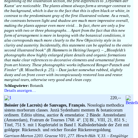
beginning of the illustration section, the first differences to ‚Urformen der
Kunst‘ are noticeable. The plants almost always form a stronger contrast to
the background, which is due to the fact that this is often black or white, in
contrast to the predominant gray of the first illustrated volume. As a result,
the contrasts between light and shadow are much more impressive overall,
making the plants appear even more vivid… In fact, there are only a few
pages with two or three photographs… Apart from the fact that this new
form of arrangement is more in keeping with the botanical conditions, it
also corresponds much more clearly to the New Objectivity style in its
clarity and austerity. Incidentally, this statement can be applied to the entire
second illustrated book“ (B. Hammers in Heiting/Jaeger). – „Blossfeldt’s
photographs show highly enlarged plant details and organic formations
that make clear references to decorative elements and ornamental forms
from art history. These photographic works influenced Renger-Patzsch and
Finsler“ (R. Misselbeck p. 25). – Dust jacket somewhat rubbed, slightly
dusty and on front cover with inconspicuously restored loss and restor.
marginal tears, otherwise very good and clean copy.
Schlagwörter:
Botanik
Details anzeigen…
220,--
Boissier (de Lacroix) de Sauvages, François.
Nosologia methodica
sistens morborum classes. Juxtà Sydenhami mentem & botanicorum
ordinem. Editio ultima, auctior & emendatior. 2 Bände. Amstelodami
(Amsterdam), Fratrum de Tournes 1768. 4°. [3] Bl., VIII, 21, 851 S.;
Titel, 751 S. mit 1 Kupfertafel in Band I. Kalbslederbände der Zeit mit
goldgepr. Rückensch. und reicher floraler Rückenvergoldung.
Garrison-Morton 2203. Graesse VI/1, 277. Hirsch-Hüb. V, 33. – Entgültige