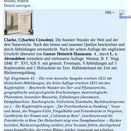
Botany, Plantin
Details anzeigen…
160,--
Clarke, C(harles) C(owden).
Die hundert Wunder der Welt und der
drei Naturreiche. Nach den besten und neuesten Quellen beschrieben und
durch Abbildungen versinntlicht. Nach der achten Auflage der englischen
Urschrift übersetzt von
Gustav Heinrich Haumann
. 4., durch
L. v.
Alvensleben
vermehrte und verbesserte Auflage. Weimar, B. F. Voigt
1840. 8°. XVI, 626 S. mit gestoch. Frontispiz, 9 Abbildungen auf 5
Kupfertafeln und 1 Holzschnitt im Text. Halblederband der Zeit mit
Rückenvergoldung.
Vgl. Engelmann 45. – Die erste deutsche Ausgabe erschien 1821 mit
Holzschnitt-Abbildungen; die dritte Auflage erschien 1831 mit den
Kupfertafeln. – Beschreibt Wunder des Tier- und Pflanzenreichs,
geographische und geologische Erscheinungen, metereologische
Phänomene, besondere Bauwerke, Erfindungen (Automaten,
Dampfmaschine, Taucherglocke, Fallschirm, Eisenbahn, Buchdruckerpresse
etc.). – Die Kupfertafeln zeigen: „Der Porellanthurm zu Namking“, Vesuv
und Aetna, die Niagara-Fälle, Fingalhöhle und Felsenbrücke in Virginien,
Gardbrücke bei Nismes und „Coliseum zu Rom“, Leuchtturm und die
Peterskirche in Rom. Der Holzschnitt zeigt eine Dampfmaschine. – Rücken
berieben, Rückenvergoldung oxidiert, freie Vorsätze fehlen, durchgehend
etwas braunfleckig, die ersten Blätter stärker, insgesamt gut erhalten.