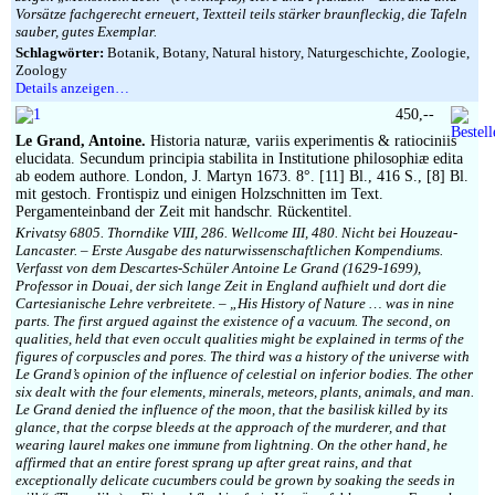
Vorsätze fachgerecht erneuert, Textteil teils stärker braunfleckig, die Tafeln
sauber, gutes Exemplar.
Schlagwörter:
Botanik, Botany, Natural history, Naturgeschichte, Zoologie,
Zoology
Details anzeigen…
450,--
Le Grand, Antoine.
Historia naturæ, variis experimentis & ratiociniis
elucidata. Secundum principia stabilita in Institutione philosophiæ edita
ab eodem authore. London, J. Martyn 1673. 8°. [11] Bl., 416 S., [8] Bl.
mit gestoch. Frontispiz und einigen Holzschnitten im Text.
Pergamenteinband der Zeit mit handschr. Rückentitel.
Krivatsy 6805. Thorndike VIII, 286. Wellcome III, 480. Nicht bei Houzeau-
Lancaster. – Erste Ausgabe des naturwissenschaftlichen Kompendiums.
Verfasst von dem Descartes-Schüler Antoine Le Grand (1629-1699),
Professor in Douai, der sich lange Zeit in England aufhielt und dort die
Cartesianische Lehre verbreitete. – „His History of Nature … was in nine
parts. The first argued against the existence of a vacuum. The second, on
qualities, held that even occult qualities might be explained in terms of the
figures of corpuscles and pores. The third was a history of the universe with
Le Grand’s opinion of the influence of celestial on inferior bodies. The other
six dealt with the four elements, minerals, meteors, plants, animals, and man.
Le Grand denied the influence of the moon, that the basilisk killed by its
glance, that the corpse bleeds at the approach of the murderer, and that
wearing laurel makes one immune from lightning. On the other hand, he
affirmed that an entire forest sprang up after great rains, and that
exceptionally delicate cucumbers could be grown by soaking the seeds in