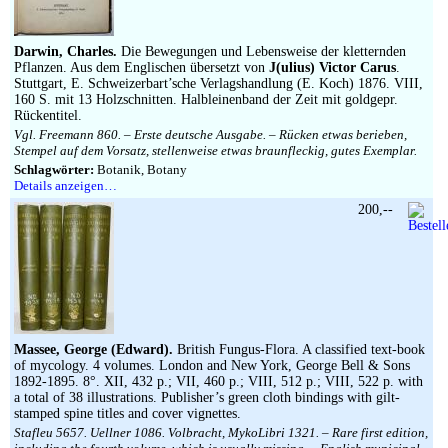
Impressum
Darwin, Charles.
Die Bewegungen und Lebensweise der kletternden
Pflanzen. Aus dem Englischen übersetzt von
J(ulius) Victor Carus
.
Stuttgart, E. Schweizerbart’sche Verlagshandlung (E. Koch) 1876. VIII,
160 S. mit 13 Holzschnitten. Halbleinenband der Zeit mit goldgepr.
Rückentitel.
Vgl. Freemann 860. – Erste deutsche Ausgabe. – Rücken etwas berieben,
Stempel auf dem Vorsatz, stellenweise etwas braunfleckig, gutes Exemplar.
Schlagwörter:
Botanik, Botany
Details anzeigen…
200,--
Massee, George (Edward).
British Fungus-Flora. A classified text-book
of mycology. 4 volumes. London and New York, George Bell & Sons
1892-1895. 8°. XII, 432 p.; VII, 460 p.; VIII, 512 p.; VIII, 522 p. with
a total of 38 illustrations. Publisher’s green cloth bindings with gilt-
stamped spine titles and cover vignettes.
Stafleu 5657. Uellner 1086. Volbracht, MykoLibri 1321. – Rare first edition,