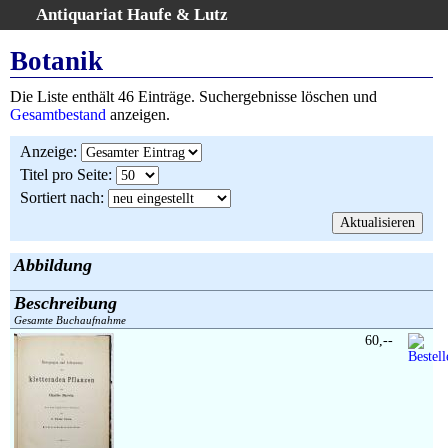
Antiquariat Haufe & Lutz
:
Volltextsuche
Botanik
Home
Die Liste enthält 46 Einträge. Suchergebnisse löschen und
Gesamtbestand
Gesamtbestand
anzeigen.
Erweiterte Suche
Anzeige
:
Kategorien
Titel pro Seite
:
Schlagwörter
Sortiert nach
:
Suchergebnisse
Warenkorb
AGB
Abbildung
Widerruf
Beschreibung
Über uns
Gesamte Buchaufnahme
Aktuelle Kataloge
60,--
Kontakt
Ankauf
Links