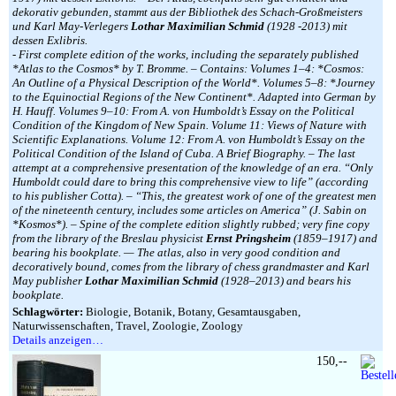
dekorativ gebunden, stammt aus der Bibliothek des Schach-Großmeisters
und Karl May-Verlegers
Lothar Maximilian Schmid
(1928 -2013) mit
dessen Exlibris.
- First complete edition of the works, including the separately published
*Atlas to the Cosmos* by T. Bromme. – Contains: Volumes 1–4: *Cosmos:
An Outline of a Physical Description of the World*. Volumes 5–8: *Journey
to the Equinoctial Regions of the New Continent*. Adapted into German by
H. Hauff. Volumes 9–10: From A. von Humboldt’s Essay on the Political
Condition of the Kingdom of New Spain. Volume 11: Views of Nature with
Scientific Explanations. Volume 12: From A. von Humboldt’s Essay on the
Political Condition of the Island of Cuba. A Brief Biography. – The last
attempt at a comprehensive presentation of the knowledge of an era. “Only
Humboldt could dare to bring this comprehensive view to life” (according
to his publisher Cotta). – “This, the greatest work of one of the greatest men
of the nineteenth century, includes some articles on America” (J. Sabin on
*Kosmos*). – Spine of the complete edition slightly rubbed; very fine copy
from the library of the Breslau physicist
Ernst Pringsheim
(1859–1917) and
bearing his bookplate. — The atlas, also in very good condition and
decoratively bound, comes from the library of chess grandmaster and Karl
May publisher
Lothar Maximilian Schmid
(1928–2013) and bears his
bookplate.
Schlagwörter:
Biologie, Botanik, Botany, Gesamtausgaben,
Naturwissenschaften, Travel, Zoologie, Zoology
Details anzeigen…
150,--