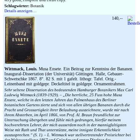
Schlagwörter:
Botanik
Details anzeigen…
140,--
Wittmack, Louis.
Musa Ensete. Ein Beitrag zur Kenntniss der Bananen.
Inaugural-Dissertation (der Universität) Göttingen. Halle, Gebauer-
Schwetschke 1867. 8°. 82 S. mit 1 gafelt. lithogr. Tafel. Orig.-
Leinenband mit goldgepr. Deckeltitel in goldgepr. Ornamentrahmen.
Sehr seltene Dissertation des bedeutenden Hamburger Botanikers Max Carl
Ludewig Wittmack (1839-1929). – „Die herrliche, 25 Fuss hohe Musa
Ensete, welche in den letzten Jahren das Palmenhaus des Berliner
botanischen Gartens zierte und sich von allen übrigen Bananen durch die
Pracht und Grossartigkeit ihrer Belaubung auszeichnete, wurde mir nach
ihrem Absterben, im April 1866, von Prof. Al. Braun freundlichst zur
Untersuchung übergeben und fühle mich gedrungen, hierfür meinem
hochverehrten Lehrer, der mich ausserdem noch in der mannigfaltigsten
Weise mit Rath und That unterstützte, meine innigste Erkenntlichkeit
auszusprechen.“ (S. 1). – L. Wittmack war stellvertretender Preisrichter bei
der Weltausstellung 1867 und Gründer und erster Direktor des