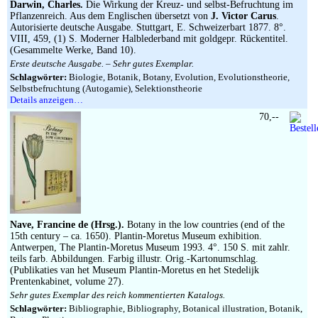
Darwin, Charles.
Die Wirkung der Kreuz- und selbst-Befruchtung im
Pflanzenreich. Aus dem Englischen übersetzt von
J. Victor Carus
.
Autorisierte deutsche Ausgabe. Stuttgart, E. Schweizerbart 1877. 8°.
VIII, 459, (1) S. Moderner Halblederband mit goldgepr. Rückentitel.
(Gesammelte Werke, Band 10).
Erste deutsche Ausgabe. – Sehr gutes Exemplar.
Schlagwörter:
Biologie, Botanik, Botany, Evolution, Evolutionstheorie,
Selbstbefruchtung (Autogamie), Selektionstheorie
Details anzeigen…
70,--
Nave, Francine de (Hrsg.).
Botany in the low countries (end of the
15th century – ca. 1650). Plantin-Moretus Museum exhibition.
Antwerpen, The Plantin-Moretus Museum 1993. 4°. 150 S. mit zahlr.
teils farb. Abbildungen. Farbig illustr. Orig.-Kartonumschlag.
(Publikaties van het Museum Plantin-Moretus en het Stedelijk
Prentenkabinet, volume 27).
Sehr gutes Exemplar des reich kommentierten Katalogs.
Schlagwörter:
Bibliographie, Bibliography, Botanical illustration, Botanik,