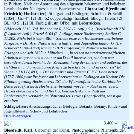
in Bildern. Nach der Anordnung des allgemein bekannten und beliebten
Lehrbuchs der Naturgeschichte. Bearbeitet von
Ch(ristian) F(erdinand
Friedrich) Hochstetter
). Stuttgart und Esslingen, Schreiber & Schill
(1854). Gr.-4°. [2] Bl., 52 doppelblattgr. handkol. lithogr. Tafeln, [2]
Bl., 40 S., [2] Bl. Farbig illustr. OPbd. mit Lederrücken.
Bilderwelt 1212. Vgl. Wegehaupt II, 2298 (2. Aufl.). Slg. Breitschwerdt 278
ff. (spätere Aufl.). Pritzel 4104 (2. Auflage, unter Hochstetter). Stafleu-C.
11.202. Nicht bei Nissen, BBI. – Seltene erste von Hochstetter bearbeitete
Ausgabe. – Der Arzt, Naturwissenschaftler und Jugendbuchautor G. H. v.
Schubert (1780-1860) war seit 1819 Professor für Naturgeschichte in
Erlangen und seit 1827 in München. – „In seinen naturwissenschaftlichen
Arbeiten zeigte er sich nicht nur am Detail interessiert, sondern war
besonders darum bemüht, den Zusammenhang der inneren und äußeren, der
sichtbaren und unsichtbaren Kräfte zu beschreiben und zu erklären“ (R.
Stach in LKJ IV, 493). – Der Botaniker und Pfarrer C. F. F. Hochstetter
(1787-1860) war Professor am Lehrerseminar in Esslingen am Neckar. Die
Pflanzengattung Hochstetteria DC. der Pflanzenfamilie der Korbblütler
(Asteraceae) ist nach Hochstetter benannt worden. – Rücken erneuert,
Deckel etwas berieben und fleckig, Innengelenke laienhaft mit
Papierstreifen verstärkt, im Blattrand teils etwas fingerfleckig, sonst gut
erhalten.
Schlagwörter:
Anschauungsbücher, Biologie, Botanik, Botany, Kinder- und
Jugendliteratur, Schul- und Lehrbücher
Details anzeigen…
3.400,--
Blossfeldt, Karl.
Urformen der Kunst. Photographische Pflanzenbilder.