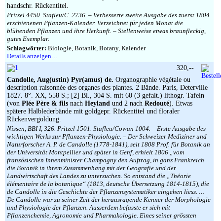
handschr. Rückentitel.
Pritzel 4450. Stafleu/C. 2736. – Verbesserte zweite Ausgabe des zuerst 1804
erschienenen Pflanzen-Kalender. Verzeichnet für jeden Monat die
blühenden Pflanzen und ihre Herkunft. – Stellenweise etwas braunfleckig,
gutes Exemplar.
Schlagwörter:
Biologie, Botanik, Botany, Kalender
Details anzeigen…
320,--
Candolle, Aug(ustin) Pyr(amus) de.
Organographie végétale ou
description raisonnée des organes des plantes. 2 Bände. Paris, Deterville
1827. 8°. XX, 558 S.; [2] Bl., 304 S. mit 60 (3 gefalt.) lithogr. Tafeln
(von
Plée Père & fils
nach
Heyland
und 2 nach
Redouté
). Etwas
spätere Halblederbände mit goldgepr. Rückentitel und floraler
Rückenvergoldung.
Nissen, BBI I, 326. Pritzel 1501. Stafleu/Cowan 1004. – Erste Ausgabe des
wichtigen Werks zur Pflanzen-Physiologie. – Der Schweizer Mediziner und
Naturforscher A. P. de Candolle (1778-1841), seit 1808 Prof. für Botanik an
der Universität Montpellier und später in Genf, erhielt 1806 „vom
französischen Innenminister Champagny den Auftrag, in ganz Frankreich
die Botanik in ihrem Zusammenhang mit der Geografie und der
Landwirtschaft des Landes zu untersuchen. So entstand die „Théorie
élémentaire de la botanique“ (1813, deutsche Übersetzung 1814-1815), die
de Candolle in die Geschichte der Pflanzensystematiker eingehen liess. …
De Candolle war zu seiner Zeit der herausragende Kenner der Morphologie
und Physiologie der Pflanzen. Ausserdem befasste er sich mit
Pflanzenchemie, Agronomie und Pharmakologie. Eines seiner grössten