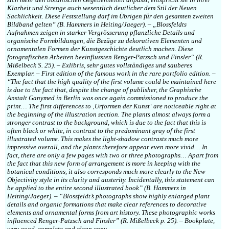
Klarheit und Strenge auch wesentlich deutlicher dem Stil der Neuen
Sachlichkeit. Diese Feststellung darf im Übrigen für den gesamten zweiten
Bildband gelten“ (B. Hammers in Heiting/Jaeger). – „Blossfeldts
Aufnahmen zeigen in starker Vergrösserung pflanzliche Details und
organische Formbildungen, die Bezüge zu dekorativen Elementen und
ornamentalen Formen der Kunstgeschichte deutlich machen. Diese
fotografischen Arbeiten beeinflussten Renger-Patzsch und Finsler“ (R.
Mißelbeck S. 25). – Exlibris, sehr gutes vollständiges und sauberes
Exemplar. – First edition of the famous work in the rare portfolio edition. –
“The fact that the high quality of the first volume could be maintained here
is due to the fact that, despite the change of publisher, the Graphische
Anstalt Ganymed in Berlin was once again commissioned to produce the
print… The first differences to ‚Urformen der Kunst‘ are noticeable right at
the beginning of the illustration section. The plants almost always form a
stronger contrast to the background, which is due to the fact that this is
often black or white, in contrast to the predominant gray of the first
illustrated volume. This makes the light-shadow contrasts much more
impressive overall, and the plants therefore appear even more vivid… In
fact, there are only a few pages with two or three photographs… Apart from
the fact that this new form of arrangement is more in keeping with the
botanical conditions, it also corresponds much more clearly to the New
Objectivity style in its clarity and austerity. Incidentally, this statement can
be applied to the entire second illustrated book” (B. Hammers in
Heiting/Jaeger). – “Blossfeldt’s photographs show highly enlarged plant
details and organic formations that make clear references to decorative
elements and ornamental forms from art history. These photographic works
influenced Renger-Patzsch and Finsler” (R. Mißelbeck p. 25). – Bookplate,
very good, complete and clean copy.