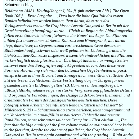
Schutzumschlag.
Heidtmann 14481. Heiting/Jaeger I, 194 ff. (mit mehreren Abb.). The Open
Book 106 f. – Erste Ausgabe. – „Dass hier die hohe Qualität des ersten
Bandes beibehalten werden konnte, liegt daran, dass trotz des
Verlagswechsels erneut die Graphische Anstalt Ganymed in Berlin mit der
Druckherstellung beauftragt wurde… Gleich zu Beginn des Abbildungsteils
fallen erste Unterschiede zu ‚Urformen der Kunst‘ ins Auge. Die Pflanzen
bilden fast immer einen stärkeren Kontrast zum Hintergrund, was daran
liegt, dass dieser, im Gegensatz zum vorherrschenden Grau des ersten
Bildbandes häufig schwarz oder weiß gehalten ist. Dadurch geraten die
Licht-Schatten-Kontraste insgesamt wesentlich eindrücklicher, die Pflanzen
wirken folglich noch plastischer… Überhaupt tauchen nur wenige Seiten
mit zwei oder drei Fotografien auf… Abgesehen davon, dass diese neue
Form der Anordnung sich mehr den botanischen Gegebenheiten anpasst,
entspricht sie in ihrer Klarheit und Strenge auch wesentlich deutlicher dem
Stil der Neuen Sachlichkeit. Diese Feststellung darf im Übrigen für den
gesamten zweiten Bildband gelten“ (B. Hammers in Heiting/Jaeger). –
„Blossfeldts Aufnahmen zeigen in starker Vergrösserung pflanzliche Details
und organische Formbildungen, die Bezüge zu dekorativen Elementen und
ornamentalen Formen der Kunstgeschichte deutlich machen. Diese
fotografischen Arbeiten beeinflussten Renger-Patzsch und Finsler“ (R.
Mißelbeck S. 25). – Schutzumschlag etwas berieben, leicht angestaubt und
am Vorderdeckel mit unauffällig restaurierter Fehlstelle und restaur.
Randläsuren, sonst sehr gutes sauberes Exemplar. – First edition. – „The
fact that the high quality of the first volume could be maintained here is due
to the fact that, despite the change of publisher, the Graphische Anstalt
Ganymed in Berlin was again commissioned with the printing… Right at the