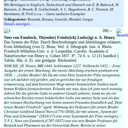
Mit Beiträgen in Englisch, Tschechisch und Deutsch von E. B. Babcock, W.
Bateson, A. Brosek, R. Goldschmidt, A. C. Hagedoorn, R. C. Punnett, M.
Hartmann, H. Prell u.v.a. – Gutes sauberes Exemplar.
Schlagwörter:
Botanik, Botany, Genetik, Mendel, Gregor
Details anzeigen…
280,--
Nees von Esenbeck, Th(eodor) Friedr(ich) Ludw(ig) u. A. Henry.
Das System der Pilze. Durch Beschreibungen und Abbildungen erläutert.
Erste Abtheilung (von 2). Bonn, Verl. d. lithograph. Inst. d. Rhein.
Friedrich-Wilhelms-Univ. u. d. Leopoldin.-Carolin. Academie d.
Naturforscher von Henry u. Cohen 1837. 8°. 74 S. u. 12 (11 handkol.)
Tafeln. Hln. d. Zt. mit goldgepr. Rückentitel.
NDB XIX, 28. Nissen, BBI 1444. Schliemann 1227. Vollbracht 1452. – Erste
Ausgabe der ersten Abteilung; die zweite Abteilung erschien posthum erst
1858. – „Lieber Bruder! Als Du mir einst Dein System der Pilze zueignetest,
war ich darüber tief gerührt, und es gereichte mir zur freudigen
ermunterung, auf dem betretenen Wege meiner botanischen Studien nach
besten Kräften fortzuschreiten. Erlaube mir nun, dass ich jetzt nach zwanzig
Jahren Dir die gleiche Gabe in anderer Gestalt anbiete; nimm sie als ein
schwaches Zeichen treuer brüderlicher Liebe von meiner Seite und als das
der reinsten Hochachtung von Seiten unseres Freundes freundlich auf. Dein
treuer Bruder Friedrich“ (gedr. Widmung des Verfassers für seinen Bruder
Christian Gottfried Daniel Nees (1776-1858), der mit seinem „System der
Pilze und Schwämme“ (1816/17) eine erste Systematik der Pilze vorlegte). –
T. F. L. Nees von Esenbeck (1787-1837) war wie sein Bruder Professor für
Botanik und Pharmazie an der Universität Bonn. Bereits in seiner