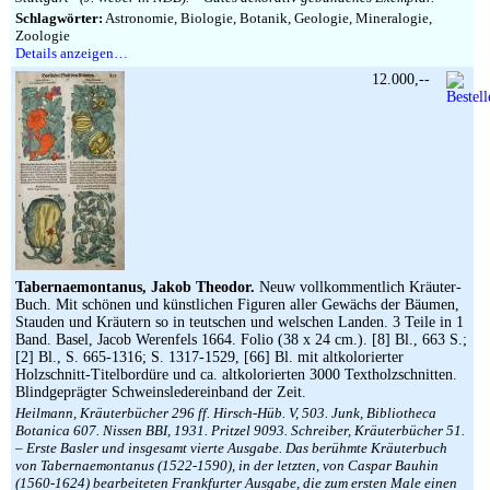
Schlagwörter:
Astronomie, Biologie, Botanik, Geologie, Mineralogie,
Zoologie
Details anzeigen…
12.000,--
Tabernaemontanus, Jakob Theodor.
Neuw vollkommentlich Kräuter-
Buch. Mit schönen und künstlichen Figuren aller Gewächs der Bäumen,
Stauden und Kräutern so in teutschen und welschen Landen. 3 Teile in 1
Band. Basel, Jacob Werenfels 1664. Folio (38 x 24 cm.). [8] Bl., 663 S.;
[2] Bl., S. 665-1316; S. 1317-1529, [66] Bl. mit altkolorierter
Holzschnitt-Titelbordüre und ca. altkolorierten 3000 Textholzschnitten.
Blindgeprägter Schweinsledereinband der Zeit.
Heilmann, Kräuterbücher 296 ff. Hirsch-Hüb. V, 503. Junk, Bibliotheca
Botanica 607. Nissen BBI, 1931. Pritzel 9093. Schreiber, Kräuterbücher 51.
– Erste Basler und insgesamt vierte Ausgabe. Das berühmte Kräuterbuch
von Tabernaemontanus (1522-1590), in der letzten, von Caspar Bauhin
(1560-1624) bearbeiteten Frankfurter Ausgabe, die zum ersten Male einen