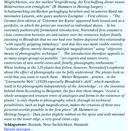
Möglichkeiten, wie der starken Vergrößerung, die Erschaffung dieser neuen
Bilderwelten erst ermöglicht“ (B. Hammers in Heiting/Jaeger). –
Schutzumschlag am Rücken geringfügig berieben und im unteren Rand mit
minimalen Läsuren, sehr gutes sauberes Exemplar. – First edition. – “The
German first edition of ‘Urformen der Kunst’ appeared both bound and as a
portfolio, in which the prints are inserted as individual sheets… In his
extremely pathetically formulated introduction, Nierendorf first assumes a
close connection between art and nature over the centuries, before finally
attesting to Blossfeldt that no one had ever before depicted this relationship
“with equally gripping immediacy” and that this was made visible entirely
“without effects, merely through multiple magnification” using “objective
means of photographic technique”… The introduction therefore appeals to
as many target groups as possible: “art experts and nature lovers,
esotericists of new world views and, finally, photography enthusiasts.”
When looking at the 120 plates that follow, however, Nierendorf’s euphoria
about the effect of photography can be fully understood. The plants look so
vivid that you want to touch them… Walter Benjamin…praises…in the
“Literarische Welt” (1928) especially Blossfeldt’s ‚skill‘, which manifests
itself in his photographs independently of the ‚knowledge‘, i.e. the intention
behind them.According to Benjamin, the fact that these images “reveal a
whole unsuspected treasure trove of analogies and forms in the existence of
plants” is only thanks to photography, which, through its technical
possibilities, such as high magnification, makes the creation of these new
pictorial worlds possible in the first place” (B. Hammers in
Heiting/Jaeger).– Dust jacket slightly rubbed on the spine and with minimal
wear to the lower edge, a very good clean copy.
Schlagwörter:
Botanik, Neue Sachlichkeit, Wasmuth
Details anzeigen…