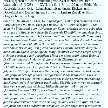
Herausgegeben mit einer Einleitung von
Karl Nierendorf
. Berlin,
Wasmuth o. J. (1928). 4°. XVII, (1) S., 1 Bl. u. 120 num. Bildtafeln in
Kupfertiefdruck. Orig.-Leinenband mit goldgepr. Rücken- und
Deckeltitel und Deckelvignette (Entwurf:
Lucian Zabel
) u. illustr.
Orig.-Schutzumschlag.
Auer 133. Heidtmann 14471. Heiting/Jaeger I, 188 ff. (mit mehreren Abb.).
Parr/Badger I, 96. Roth, The Open Book S. 66 f. – Erste Ausgabe. – „Die
deutsche Erstausgabe von ‚Urformen der Kunst‘ erschien sowohl gebunden
wie auch als Mappe, in welche die Drucke als Einzelblätter eingelegt sind…
In seiner äußerst pathetisch formulierten Einleitung unterstellt Nierendorf
zunächst eine enge Verbindung von Kunst und Natur über die Jahrhunderte
hinweg, um dann schließlich Blossfeldt zu attestieren, dass noch niemand
zuvor diese Beziehung „mit gleich packender Unmittelbarkeit“ dargestellt
habe und dies ganz „ohne Effekte, lediglich durch vielfache Vergrößerung“
sichtbar gemacht durch „sachliche Mittel der photographischen Technik“…
Die Einleitung spricht daher möglichst viele Zielgruppen an:
„Kunstexperten und Naturfreunde, Esoteriker neuer Weltanschauungen und
schließlich auch noch Fotofreunde.“ Bei der Betrachtung der nun
folgenden 120 Tafeln lässt sich Nierendorfs Euphorie, was die Wirkung der
Fotografie anbelangt, jedoch uneingeschränkt nachvollziehen. Dies ist
nicht zuletzt der exzellenten Bildwiedergabe mittels perfekter Anwendung
des Kupfertiefdruckverfahrens geschuldet. Die Pflanzen wirken so plastisch,
dass man sie anfassen möchte… Walter Benjamin… lobt… in der
„Literarischen Welt“ (1928) vor allem das ‚Können‘ Blossfeldts, das sich
unabhängig vom ‚Wissen‘, also der dahinterstehenden Intention, in seinen
Fotografien manifestiert. Dass diese Bilder „im Pflanzendasein einen
ganzen unvermuteten Schatz von Analogien und Formen“ auftun, ist laut
Benjamin nur der Fotografie zu verdanken, welche durch ihre technischen