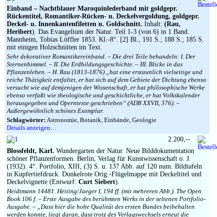
Einband –
Nachtblauer Maroquinlederband mit goldgepr.
Rückentitel, Romantiker-Rücken- u. Deckelvergoldung, goldgepr.
Deckel- u. Innenkantenfiletten u. Goldschnitt.
Inhalt:
(Rau,
Heribert
). Das Evangelium der Natur. Teil 1-3 (von 6) in 1 Band.
Mannheim, Tobias Löffler 1853. Kl.-8°. [2] Bl., 191 S.; 188 S.; 185 S.
mit einigen Holzschnitten im Text.
Sehr dekorativer Romantikereinband. – Die drei Teile behandeln: I. Der
Sternenhimmel. – II. Die Erdbildungsgeschichte. – III. Blicke in das
Pflanzenleben. – H. Rau (1813-1876) „hat eine erstaunlich vielseitige und
reiche Thätigkeit entfaltet, er hat sich auf dem Gebiete der Dichtung ebenso
versucht wie auf demjenigen der Wissenschaft, er hat philosophische Werke
ebenso verfaßt wie theologische und geschichtliche, er hat Volkskalender
herausgegeben und Operntexte geschrieben“ (ADB XXVII, 376). –
Außergewöhnlich schönes Exemplar.
Schlagwörter:
Astronomie, Botanik, Einbände, Geologie
Details anzeigen…
2.200,--
Blossfeldt, Karl.
Wundergarten der Natur. Neue Bilddokumentation
schöner Pflanzenformen. Berlin, Verlag für Kunstwissenschaft o. J.
(1932). 4°. Portfolio, XIII, (3) S. u. 137 Abb. auf 120 num. Bildtafeln
in Kupfertiefdruck. Dunkelrote Orig.-Flügelmappe mit Deckeltitel und
Deckelvignette (Entwurf:
Curt Siebert
).
Heidtmann 14481. Heiting/Jaeger I, 194 ff. (mit mehreren Abb.). The Open
Book 106 f. – Erste Ausgabe des berühmten Werks in der seltenen Portfolio-
Ausgabe. – „Dass hier die hohe Qualität des ersten Bandes beibehalten
werden konnte, liegt daran, dass trotz des Verlagswechsels erneut die