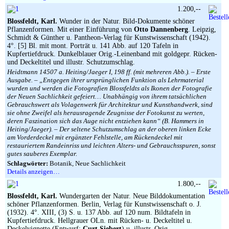
1.200,--
Blossfeldt, Karl.
Wunder in der Natur. Bild-Dokumente schöner
Pflanzenformen. Mit einer Einführung von
Otto Dannenberg
. Leipzig,
Schmidt & Günther u. Pantheon-Verlag für Kunstwissenschaft (1942).
4°. [5] Bl. mit mont. Porträt u. 141 Abb. auf 120 Tafeln in
Kupfertiefdruck. Dunkelblauer Orig.-Leinenband mit goldgepr. Rücken-
und Deckeltitel und illustr. Schutzumschlag.
Heidtmann 14507 a. Heiting/Jaeger I, 198 ff. (mit mehreren Abb.). – Erste
Ausgabe. – „Entgegen ihrer ursprünglichen Funktion als Lehrmaterial
wurden und werden die Fotografien Blossfeldts als Ikonen der Fotografie
der Neuen Sachlichkeit gefeiert… Unabhängig von ihrem tatsächlichen
Gebrauchswert als Volagenwerk für Architektur und Kunsthandwerk, sind
sie ohne Zweifel als herausragende Zeugnisse der Fotokunst zu werten,
deren Faszination sich das Auge nicht entziehen kann“ (B. Hammers in
Heiting/Jaeger). – Der seltene Schutzumschlag an der oberen linken Ecke
am Vorderdeckel mit ergänzter Fehlstelle, am Rückendeckel mit
restauriertem Randeinriss und leichten Alters- und Gebrauchsspuren, sonst
gutes sauberes Exemplar.
Schlagwörter:
Botanik, Neue Sachlichkeit
Details anzeigen…
1.800,--
Blossfeldt, Karl.
Wundergarten der Natur. Neue Bilddokumentation
schöner Pflanzenformen. Berlin, Verlag für Kunstwissenschaft o. J.
(1932). 4°. XIII, (3) S. u. 137 Abb. auf 120 num. Bildtafeln in
Kupfertiefdruck. Hellgrauer OLn. mit Rücken- u. Deckeltitel u.
Deckelvignette (Entwurf:
Curt Siebert
) u. illustr. Orig.-