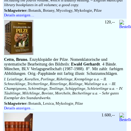
including the fourth volume, which is usually missing. – English municipal
library bookplates in all volumes; a good copy.
Schlagwörter:
Botanik, Botany, Mycology, Mykologie, Pilze
Details anzeigen…
120,--
Cetto, Bruno.
Enzyklopädie der Pilze. Nomenklatorische und
systematische Bearbeitung des Bildteils:
Ewald Gerhardt
. 4 Bände.
München, BLV Verlagsgesellschaft (1987-1988). 8°. Mit zahlr. farbigen
Abbildungen. Orig.-Pappbände mit farbig illustr. Schutzumschlägen.
I. Leistlinge, Korallen, Porlinge, Röhrlinge, Kremplinge u.a. – II.
Schnecklinge, Trichterlinge, Ritterlinge, Rötlinge, Wulstlinge u.a. – III.
Champignons, Schirmlinge, Tintlinge, Schüpplinge, Schleierlinge u.a. – IV.
Täublinge, Milchlinge, Boviste, Morcheln, Becherlinge u.a. – Sehr gutes
Exemplar des Standardwerks.
Schlagwörter:
Botanik, Lexica, Mykologie, Pilze
Details anzeigen…
1.600,--