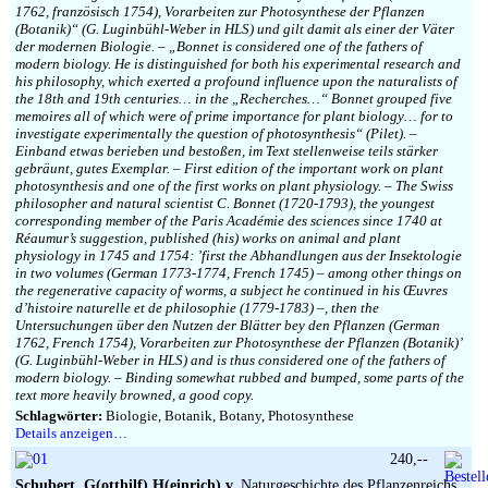
1762, französisch 1754), Vorarbeiten zur Photosynthese der Pflanzen
(Botanik)“ (G. Luginbühl-Weber in HLS) und gilt damit als einer der Väter
der modernen Biologie. – „Bonnet is considered one of the fathers of
modern biology. He is distinguished for both his experimental research and
his philosophy, which exerted a profound influence upon the naturalists of
the 18th and 19th centuries… in the „Recherches…“ Bonnet grouped five
memoires all of which were of prime importance for plant biology… for to
investigate experimentally the question of photosynthesis“ (Pilet). –
Einband etwas berieben und bestoßen, im Text stellenweise teils stärker
gebräunt, gutes Exemplar. – First edition of the important work on plant
photosynthesis and one of the first works on plant physiology. – The Swiss
philosopher and natural scientist C. Bonnet (1720-1793), the youngest
corresponding member of the Paris Académie des sciences since 1740 at
Réaumur’s suggestion, published (his) works on animal and plant
physiology in 1745 and 1754: ’first the Abhandlungen aus der Insektologie
in two volumes (German 1773-1774, French 1745) – among other things on
the regenerative capacity of worms, a subject he continued in his Œuvres
d’histoire naturelle et de philosophie (1779-1783) –, then the
Untersuchungen über den Nutzen der Blätter bey den Pflanzen (German
1762, French 1754), Vorarbeiten zur Photosynthese der Pflanzen (Botanik)’
(G. Luginbühl-Weber in HLS) and is thus considered one of the fathers of
modern biology. – Binding somewhat rubbed and bumped, some parts of the
text more heavily browned, a good copy.
Schlagwörter:
Biologie, Botanik, Botany, Photosynthese
Details anzeigen…
240,--
Schubert, G(otthilf) H(einrich) v.
Naturgeschichte des Pflanzenreichs