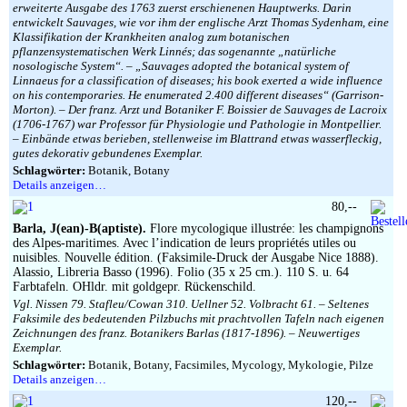
erweiterte Ausgabe des 1763 zuerst erschienenen Hauptwerks. Darin
entwickelt Sauvages, wie vor ihm der englische Arzt Thomas Sydenham, eine
Klassifikation der Krankheiten analog zum botanischen
pflanzensystematischen Werk Linnés; das sogenannte „natürliche
nosologische System“. – „Sauvages adopted the botanical system of
Linnaeus for a classification of diseases; his book exerted a wide influence
on his contemporaries. He enumerated 2.400 different diseases“ (Garrison-
Morton). – Der franz. Arzt und Botaniker F. Boissier de Sauvages de Lacroix
(1706-1767) war Professor für Physiologie und Pathologie in Montpellier.
– Einbände etwas berieben, stellenweise im Blattrand etwas wasserfleckig,
gutes dekorativ gebundenes Exemplar.
Schlagwörter:
Botanik, Botany
Details anzeigen…
80,--
Barla, J(ean)-B(aptiste).
Flore mycologique illustrée: les champignons
des Alpes-maritimes. Avec l’indication de leurs propriétés utiles ou
nuisibles. Nouvelle édition. (Faksimile-Druck der Ausgabe Nice 1888).
Alassio, Libreria Basso (1996). Folio (35 x 25 cm.). 110 S. u. 64
Farbtafeln. OHldr. mit goldgepr. Rückenschild.
Vgl. Nissen 79. Stafleu/Cowan 310. Uellner 52. Volbracht 61. – Seltenes
Faksimile des bedeutenden Pilzbuchs mit prachtvollen Tafeln nach eigenen
Zeichnungen des franz. Botanikers Barlas (1817-1896). – Neuwertiges
Exemplar.
Schlagwörter:
Botanik, Botany, Facsimiles, Mycology, Mykologie, Pilze
Details anzeigen…
120,--