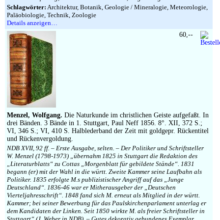
Schlagwörter:
Architektur, Botanik, Geologie / Mineralogie, Meteorologie,
Paläobiologie, Technik, Zoologie
Details anzeigen…
60,--
Menzel, Wolfgang.
Die Naturkunde im christlichen Geiste aufgefaßt. In
drei Bänden. 3 Bände in 1. Stuttgart, Paul Neff 1856. 8°. XII, 372 S.;
VI, 346 S.; VI, 410 S. Halblederband der Zeit mit goldgepr. Rückentitel
und Rückenvergoldung.
NDB XVII, 92 ff. – Erste Ausgabe, selten. – Der Politiker und Schriftsteller
W. Menzel (1798-1973) „übernahm 1825 in Stuttgart die Redaktion des
„Literaturblatts“ zu Cottas „Morgenblatt für gebildete Stände“. 1831
begann (er) mit der Wahl in die württ. Zweite Kammer seine Laufbahn als
Politiker. 1835 erfolgte M.s publizistischer Angriff auf das „Junge
Deutschland“. 1836-46 war er Mitherausgeber der „Deutschen
Vierteljahresschrift“. 1848 fand sich M. erneut als Mitglied in der württ.
Kammer; bei seiner Bewerbung für das Paulskirchenparlament unterlag er
dem Kandidaten der Linken. Seit 1850 wirkte M. als freier Schriftsteller in
Stuttgart“ (J. Weber in NDB). – Gutes dekorativ gebundenes Exemplar.