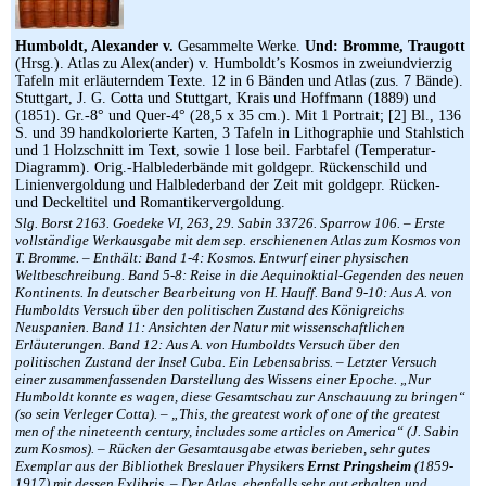
Humboldt, Alexander v.
Gesammelte Werke.
Und: Bromme, Traugott
(Hrsg.). Atlas zu Alex(ander) v. Humboldt’s Kosmos in zweiundvierzig
Tafeln mit erläuterndem Texte. 12 in 6 Bänden und Atlas (zus. 7 Bände).
Stuttgart, J. G. Cotta und Stuttgart, Krais und Hoffmann (1889) und
(1851). Gr.-8° und Quer-4° (28,5 x 35 cm.). Mit 1 Portrait; [2] Bl., 136
S. und 39 handkolorierte Karten, 3 Tafeln in Lithographie und Stahlstich
und 1 Holzschnitt im Text, sowie 1 lose beil. Farbtafel (Temperatur-
Diagramm). Orig.-Halblederbände mit goldgepr. Rückenschild und
Linienvergoldung und Halblederband der Zeit mit goldgepr. Rücken-
und Deckeltitel und Romantikervergoldung.
Slg. Borst 2163. Goedeke VI, 263, 29. Sabin 33726. Sparrow 106. – Erste
vollständige Werkausgabe mit dem sep. erschienenen Atlas zum Kosmos von
T. Bromme. – Enthält: Band 1-4: Kosmos. Entwurf einer physischen
Weltbeschreibung. Band 5-8: Reise in die Aequinoktial-Gegenden des neuen
Kontinents. In deutscher Bearbeitung von H. Hauff. Band 9-10: Aus A. von
Humboldts Versuch über den politischen Zustand des Königreichs
Neuspanien. Band 11: Ansichten der Natur mit wissenschaftlichen
Erläuterungen. Band 12: Aus A. von Humboldts Versuch über den
politischen Zustand der Insel Cuba. Ein Lebensabriss. – Letzter Versuch
einer zusammenfassenden Darstellung des Wissens einer Epoche. „Nur
Humboldt konnte es wagen, diese Gesamtschau zur Anschauung zu bringen“
(so sein Verleger Cotta). – „This, the greatest work of one of the greatest
men of the nineteenth century, includes some articles on America“ (J. Sabin
zum Kosmos). – Rücken der Gesamtausgabe etwas berieben, sehr gutes
Exemplar aus der Bibliothek Breslauer Physikers
Ernst Pringsheim
(1859-
1917) mit dessen Exlibris. – Der Atlas, ebenfalls sehr gut erhalten und