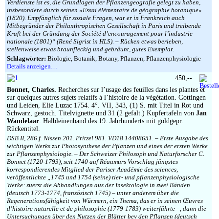
Verdienste ist es, die Grundlagen der Pflanzengeografie gelegt zu haben,
insbesondere durch seinen «Essai élémentaire de géographie botanique»
(1820). Empfänglich für soziale Fragen, war er in Frankreich auch
Mitbegründer der Philanthropischen Gesellschaft in Paris und treibende
Kraft bei der Gründung der Société d’encouragement pour l’industrie
nationale (1801)“ (René Sigrist in HLS). – Rücken etwas berieben,
stellenweise etwas braunfleckig und gebräunt, gutes Exemplar.
Schlagwörter:
Biologie, Botanik, Botany, Pflanzen, Pflanzenphysiologie
Details anzeigen…
450,--
Bonnet, Charles.
Recherches sur l’usage des feuilles dans les plantes et
sur quelques autres sujets relatifs à l’histoire de la végétation. Gottingen
und Leiden, Elie Luzac 1754. 4°. VII, 343, (1) S. mit Titel in Rot und
Schwarz, gestoch. Titelvignette und 31 (2 gefalt.) Kupfertafeln von
Jan
Wandelaar
. Halbleinenband des 19. Jahrhunderts mit goldgepr.
Rückentitel.
DSB II, 286 f. Nissen 201. Pritzel 981. VD18 14408651. – Erste Ausgabe des
wichtigen Werks zur Photosynthese der Pflanzen und eines der ersten Werke
zur Pflanzenphysiologie. – Der Schweizer Philosoph und Naturforscher C.
Bonnet (1720-1793), seit 1740 auf Réaumurs Vorschlag jüngstes
korrespondierendes Mitglied der Pariser Académie des sciences,
veröffentlichte „1745 und 1754 (seine) tier- und pflanzenphysiologische
Werke: zuerst die Abhandlungen aus der Insektologie in zwei Bänden
(deutsch 1773-1774, französisch 1745) – unter anderem über die
Regenerationsfähigkeit von Würmern, ein Thema, das er in seinen Œuvres
d’histoire naturelle et de philosophie (1779-1783) weiterführte –, dann die
Untersuchungen über den Nutzen der Blätter bey den Pflanzen (deutsch