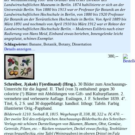
Landwirtschaftlichen Museums in Berlin. 1874 habilitierte er sich an der
Universität Berlin. Von 1880 bis 1913 war er Professor für Botanik an der
Landwirtschaftlichen Hochschule in Berlin, von 1880 bis 1920 Professor
für Botanik an der Tierärztlichen Hochschule in Berlin. Von April 1889 bis
März 1891 und nochmals von April 1910 bis März 1912 war er Rektor der
Landwirtschaftlichen Hochschule Berlin. – Modernes Exlibris nach einer
Radierung von Hans Meid, Einband etwas berieben, Innengelenke leicht
angeplatzt, schönes Exemplar.
Schlagwörter:
Banane, Botanik, Botany, Dissertation
Details anzeigen…
380,--
Schreiber, J(akob) F(erdinand) (Hrsg.).
30 Bilder zum Anschauungs-
Unterricht für die Jugend. II. Theil (von 3) enthaltend: gegen 30
colorirte (!) Blätter mit Abbildungen von Gift- und Kulturpflanzen. 2.
vermehrte und verbesserte Auflage. Esslingen, J. F. Schreiber 1839. 4°.
Titel, 6, 2 S. und 30 doppelblattgr. handkol. lithogr. Tafeln. Farbig
illustrierter Orig.-Pappband.
Bilderwelt 1210. Seebaß II, 1815. Wegehaupt II, 338, III, 322 u. IV, 470. –
Der zweite Teil des erfolgreichen Anschauungs-Bilderbuchs des Schreiber-
Verlags mit schönen Darstellungen von Bäumen, Blumen, Obst, Gemüse,
Getreide, Pilzen, etc. – Rücken restauriert, Deckel etwas fleckig, Textblätter
etwas braunfleckig, eine Tafel (Weintrauben) im oberen Drittel im Falz