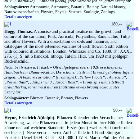
milk“ (Thorndike). – Einband fleckig, freie Vorsätze fehlen, gutes Exemplar.
Schlagwörter:
Astronomie, Astronomy, Botanik, Botany, Natural history,
Naturwissenschaften, Physics, Physik, Science, Zoologie, Zoology
Details anzeigen…
180,--
Hogg, Thomas.
A concise and practical treatise on the growth and
culture of the carnation, Pink, Auricula, Polyanthus, Ranunculus, Tulip
and other flowers. With a dissertation on soils and manures, and
catalogues of the most esteemed variaties of each flower. Sixth edition
with coloured illustrations. London, Whittaker and Co. 1839. 8°. XXXI,
275, (1) S. nit 6 handkol. lithogr. Tafeln. Hldr. um 1920 mit goldgepr.
Rückenschild.
Nicht bei Nissen u. Pritzel. – Oft aufgelegtes zuerst 1820 erschienenes
Handbuch zur Blumen-Kultur. Die schönen, teils mit Eiweiß gehöhten Tafeln
zeigen: „A bizzare carnation“ (Frontispiz), „Yellow Picote“, „Auricula“,
„Polyanthus“, „Tulips“ und „Tuscan Rose“. – Frontispiz und Titelblatt
braunfleckig, sonst meist nur im Blattrand etwas braunfleckig, gutes
Exemplar.
Schlagwörter:
Blumen, Botanik, Botany, Flowers
Details anzeigen…
90,--
Heyne, Friedrich A(dolph).
Pflanzen-Kalender oder Versuch einer
Anweisung, welche Pflanzen man in jedem Monat in ihrer Blüthe finden
könne und auf welchem Standorte. Erstes (und) zweites Heft (mehr nicht
erschienen). Neue verm. u. verb. Aufl. 2 Teile in 1 Band. Stuttgart,
Friedrich Uebel 1809. Kl.-8°. XII, 388, LIV S. Marm. Pbd. der Zeit mit