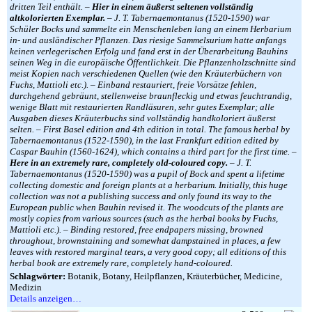
dritten Teil enthält. –
Hier in einem äußerst seltenen vollständig
altkolorierten Exemplar.
– J. T. Tabernaemontanus (1520-1590) war
Schüler Bocks und sammelte ein Menschenleben lang an einem Herbarium
in- und ausländischer Pflanzen. Das riesige Sammelsurium hatte anfangs
keinen verlegerischen Erfolg und fand erst in der Überarbeitung Bauhins
seinen Weg in die europäische Öffentlichkeit. Die Pflanzenholzschnitte sind
meist Kopien nach verschiedenen Quellen (wie den Kräuterbüchern von
Fuchs, Mattioli etc.). – Einband restauriert, freie Vorsätze fehlen,
durchgehend gebräunt, stellenweise braunfleckig und etwas feuchtrandig,
wenige Blatt mit restaurierten Randläsuren, sehr gutes Exemplar; alle
Ausgaben dieses Kräuterbuchs sind vollständig handkoloriert äußerst
selten. – First Basel edition and 4th edition in total. The famous herbal by
Tabernaemontanus (1522-1590), in the last Frankfurt edition edited by
Caspar Bauhin (1560-1624), which contains a third part for the first time. –
Here in an extremely rare, completely old-coloured copy.
– J. T.
Tabernaemontanus (1520-1590) was a pupil of Bock and spent a lifetime
collecting domestic and foreign plants at a herbarium. Initially, this huge
collection was not a publishing success and only found its way to the
European public when Bauhin revised it. The woodcuts of the plants are
mostly copies from various sources (such as the herbal books by Fuchs,
Mattioli etc.). – Binding restored, free endpapers missing, browned
throughout, brownstaining and somewhat dampstained in places, a few
leaves with restored marginal tears, a very good copy; all editions of this
herbal book are extremely rare, completely hand-coloured.
Schlagwörter:
Botanik, Botany, Heilpflanzen, Kräuterbücher, Medicine,
Medizin
Details anzeigen…