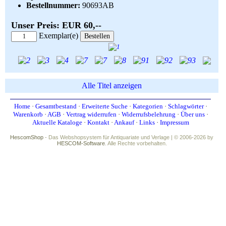
Bestellnummer:
90693AB
Unser Preis: EUR 60,--
Exemplar(e)
Alle Titel anzeigen
Home
·
Gesamtbestand
·
Erweiterte Suche
·
Kategorien
·
Schlagwörter
·
Warenkorb
·
AGB
·
Vertrag widerrufen
·
Widerrufsbelehrung
·
Über uns
·
Aktuelle Kataloge
·
Kontakt
·
Ankauf
·
Links
·
Impressum
HescomShop
- Das Webshopsystem für Antiquariate und Verlage | © 2006-2026 by
HESCOM-Software
. Alle Rechte vorbehalten.