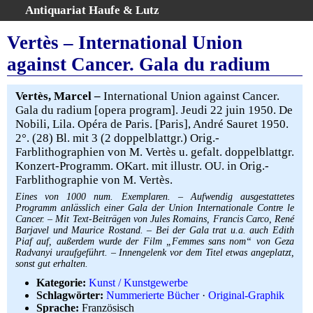
Antiquariat Haufe & Lutz
:
Volltextsuche
Vertès – International Union
Home
against Cancer. Gala du radium
Gesamtbestand
Erweiterte Suche
Vertès, Marcel –
International Union against Cancer.
Kategorien
Gala du radium [opera program]. Jeudi 22 juin 1950. De
Nobili, Lila. Opéra de Paris. [Paris], André Sauret 1950.
Schlagwörter
2°. (28) Bl. mit 3 (2 doppelblattgr.) Orig.-
Warenkorb
Farblithographien von M. Vertès u. gefalt. doppelblattgr.
AGB
Konzert-Programm. OKart. mit illustr. OU. in Orig.-
Farblithographie von M. Vertès.
Widerruf
Eines von 1000 num. Exemplaren. – Aufwendig ausgestattetes
Über uns
Programm anlässlich einer Gala der Union Internationale Contre le
Cancer. – Mit Text-Beiträgen von Jules Romains, Francis Carco, René
Aktuelle Kataloge
Barjavel und Maurice Rostand. – Bei der Gala trat u.a. auch Edith
Kontakt
Piaf auf, außerdem wurde der Film „Femmes sans nom“ von Geza
Radvanyi uraufgeführt. – Innengelenk vor dem Titel etwas angeplatzt,
Ankauf
sonst gut erhalten.
Links
Kategorie:
Kunst / Kunstgewerbe
Schlagwörter:
Nummerierte Bücher
·
Original-Graphik
Impressum
Sprache:
Französisch